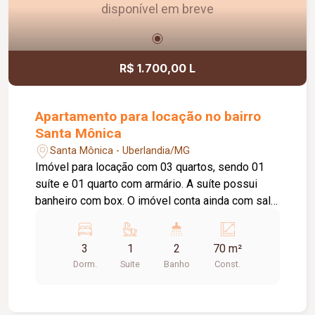
disponível em breve
R$ 1.700,00 L
Apartamento para locação no bairro
Santa Mônica
Santa Mônica - Uberlandia/MG
Imóvel para locação com 03 quartos, sendo 01
suíte e 01 quarto com armário. A suíte possui
banheiro com box. O imóvel conta ainda com sala,
cozinha com armário sob a pia, 01 banheiro social
com box, área de serviço e 01 vaga de
3
1
2
70 m²
estacionamento. Entre em contato e agende sua
Dorm.
Suite
Banho
Const.
visita. Este pode ser o imóvel ideal para você!