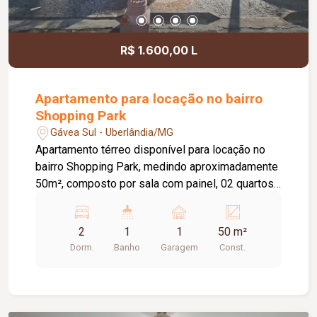
R$ 1.600,00 L
Apartamento para locação no bairro
Shopping Park
Gávea Sul - Uberlândia/MG
Apartamento térreo disponível para locação no
bairro Shopping Park, medindo aproximadamente
50m², composto por sala com painel, 02 quartos
com armários planejados, banheiro social,
cozinha com armários planejados, cooktop, e
2
1
1
50 m²
depurador; área externa coberta, lavanderia, e 01
Dorm.
Banho
Garagem
Const.
vaga de garagem. Condomínio conta com portaria
24H, minimercado, quadra esportiva, playground,
salão de festas, e gás canalizado.