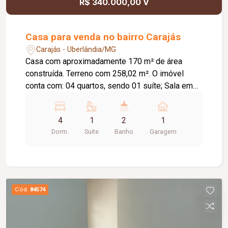
R$ 340.000,00 V
Casa para venda no bairro Carajás
Carajás - Uberlândia/MG
Casa com aproximadamente 170 m² de área
construída. Terreno com 258,02 m². O imóvel
conta com: 04 quartos, sendo 01 suíte; Sala em
02 ambientes; Sala de jantar; Banheiro social;
Cozinha; Lavanderia; 02 despensas; Quintal; 01
4
1
2
1
vaga de garagem; Diferenciais: Toda murada;
Dorm.
Suite
Banho
Garagem
Portão eletrônico; Cerca elétrica; Sistema de
alarme; Toda em laje; Piso em cerâmica e
cimentado.
Cód.
84574