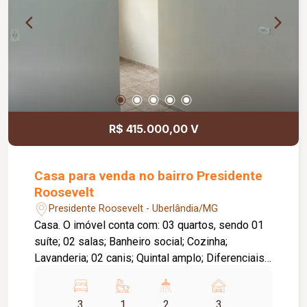
R$ 415.000,00 V
Casa para venda no bairro Presidente
Roosevelt
Presidente Roosevelt - Uberlândia/MG
Casa. O imóvel conta com: 03 quartos, sendo 01
suíte; 02 salas; Banheiro social; Cozinha;
Lavanderia; 02 canis; Quintal amplo; Diferenciais:
Terreno amplo com excelente potencial de
aproveitamento; Localização privilegiada,
3
1
2
3