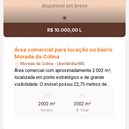
disponível em breve
R$ 10.000,00 L
Área comercial para locação no bairro
Morada da Colina
Morada da Colina - Uberlândia/MG
Área comercial com aproximadamente 2.002 m²,
localizada em ponto estratégico e de grande
visibilidade. O imóvel possui 22,75 metros de
frente e fundos, além de 88 metros de
profundidade em ambas as laterais,
2002 m²
2002 m²
proporcionando excelente aproveitamento do
Terreno
A. Total
espaço. Ideal para empresas que buscam uma
localização privilegiada para instalação de
comércio, prestação de serviços, centros de