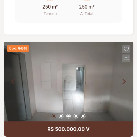
para construir ou investir.
250 m²
250 m²
Terreno
A. Total
Cód.
84563
R$ 500.000,00 V