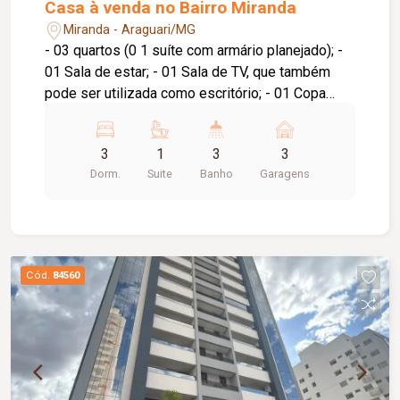
Casa à venda no Bairro Miranda
Miranda - Araguari/MG
- 03 quartos (0 1 suíte com armário planejado); -
01 Sala de estar; - 01 Sala de TV, que também
pode ser utilizada como escritório; - 01 Copa
integrada à cozinha, com armários planejados e
cooktop; - 01 Banheiro social; - 01 Lavanderia; -
3
1
3
3
Garagem coberta com espaço para 03 veículos; -
Dorm.
Suite
Banho
Garagens
Portão eletrônico e sistema de câmeras de
segurança. - Área gourmet com churrasqueira, pia
com armário, balcão e banheiro; - Quintal amplo e
gramado Um imóvel bem distribuído, com
ambientes amplos, excelente iluminação natural e
Cód.
84560
perfeito para quem busca conforto, segurança e
qualidade de vida.