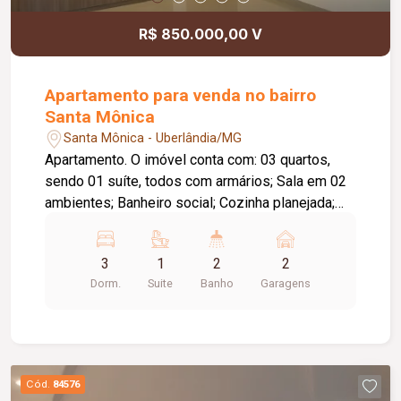
R$ 850.000,00 V
Apartamento para venda no bairro
Santa Mônica
Santa Mônica - Uberlândia/MG
Apartamento. O imóvel conta com: 03 quartos,
sendo 01 suíte, todos com armários; Sala em 02
ambientes; Banheiro social; Cozinha planejada;
Lavanderia independente; Sacada gourmet com
churrasqueira a carvão; 02 vagas de garagem
3
1
2
2
livres e cobertas; O condomínio conta com: Salão
Dorm.
Suite
Banho
Garagens
de festas completo; Brinquedoteca; 02
elevadores; Água e gás inclusos no condomínio;
Diferenciais: Excelente localização; Ambientes
amplos e bem distribuídos, proporcionando
conforto e praticidade.
Cód.
84576