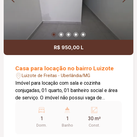
R$ 950,00 L
Casa para locação no bairro Luizote
Luizote de Freitas - Uberlândia/MG
Imóvel para locação com sala e cozinha
conjugadas, 01 quarto, 01 banheiro social e área
de serviço. O imóvel não possui vaga de
garagem. Entre em contato e agende sua visita.
Aproveite a oportunidade de conhecer este
1
1
30 m²
imóvel!
Dorm.
Banho
Const.