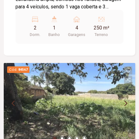
para 4 veículos, sendo 1 vaga coberta e 3
descobertas; Portão eletrônico. Uma excelente
opção para quem busca praticidade, amplo
2
1
4
250 m²
espaço para veículos e ótima localização.
Dorm.
Banho
Garagens
Terreno
Cód.
84567