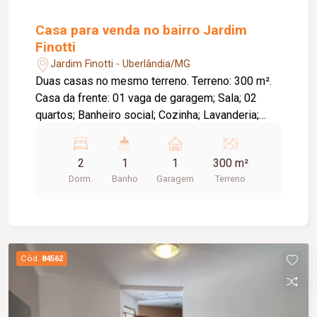
Casa para venda no bairro Jardim
Finotti
Jardim Finotti - Uberlândia/MG
Duas casas no mesmo terreno. Terreno: 300 m².
Casa da frente: 01 vaga de garagem; Sala; 02
quartos; Banheiro social; Cozinha; Lavanderia;
Quintal; Aproximadamente 48,60 m² de área
construída; Casa dos fundos: 01 vaga de
2
1
1
300 m²
estacionamento; Sala; 02 quartos; Banheiro
Dorm.
Banho
Garagem
Terreno
social; Cozinha; Lavanderia; Aproximadamente
23,40 m² de área construída; Diferenciais:
Excelente opção para investimento ou moradia
multifamiliar; Amplo terreno com potencial para
futuras ampliações.
Cód.
84562