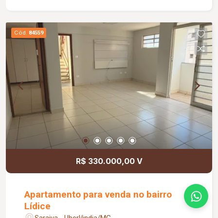
armário. O imóvel conta ainda com 01 banheiro
social equipado com box em vidro e armário sob
a pia, elevador e 01 vaga de garagem. O
Cód.
84559
condomínio oferece uma completa estrutura de
lazer, com piscina, espaço gourmet, sauna,
academia, brinquedoteca, salão de festas e sala
de jogos, proporcionando conforto, praticidade e
qualidade de vida aos moradores.
R$ 330.000,00 V
Apartamento para venda no bairro
Lídice