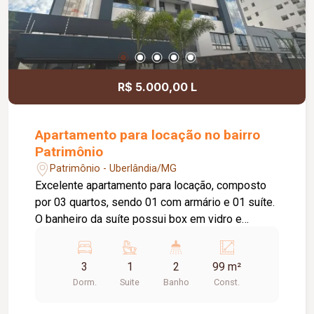
R$ 5.000,00 L
Apartamento para locação no bairro
Patrimônio
Patrimônio - Uberlândia/MG
Excelente apartamento para locação, composto
por 03 quartos, sendo 01 com armário e 01 suíte.
O banheiro da suíte possui box em vidro e
armário sob a pia. A sala conta com painel para
TV, proporcionando um ambiente aconchegante. A
3
1
2
99 m²
cozinha dispõe de armários planejados, e a
Dorm.
Suite
Banho
Const.
sacada com churrasqueira é ideal para momentos
de lazer. A área de serviço também possui