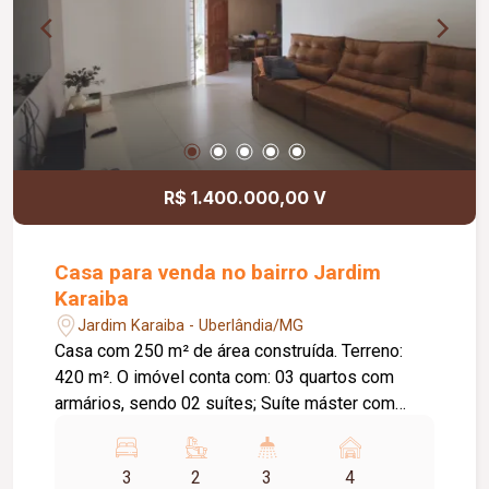
R$ 1.400.000,00 V
Casa para venda no bairro Jardim
Karaiba
Jardim Karaiba - Uberlândia/MG
Casa com 250 m² de área construída. Terreno:
420 m². O imóvel conta com: 03 quartos com
armários, sendo 02 suítes; Suíte máster com
banheira de hidromassagem; Sala de TV; Sala de
jantar; Jardim de inverno; Banheiro social; Cozinha
3
2
3
4
com armários planejados novos; Lavanderia;