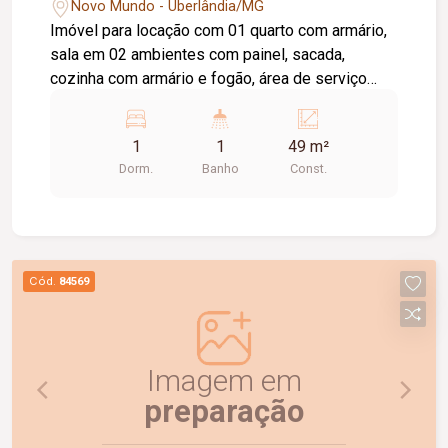
Novo Mundo - Uberlândia/MG
Imóvel para locação com 01 quarto com armário,
sala em 02 ambientes com painel, sacada,
cozinha com armário e fogão, área de serviço
com armário, 01 banheiro social com box de vidro
e armário sob a pia, além de 01 vaga de
1
1
49 m²
estacionamento. Entre em contato e agende sua
Dorm.
Banho
Const.
visita. Venha conhecer de perto tudo o que este
imóvel tem a oferecer!
Cód.
84569
Imagem em
preparação