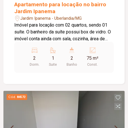
Apartamento para locação no bairro
Jardim Ipanema
Jardim Ipanema - Uberlandia/MG
Imóvel para locação com 02 quartos, sendo 01
suíte. O banheiro da suíte possui box de vidro. O
imóvel conta ainda com sala, cozinha, área de
serviço, 01 banheiro social com box de vidro e 01
vaga de estacionamento. Agende sua visita e
2
1
2
75 m²
venha conhecer este imóvel. Estamos à
Dorm.
Suite
Banho
Const.
disposição para mais informações!
Cód.
84572