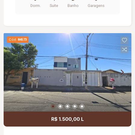
próxima a supermercado, comércio e serviços da
Dorm.
Suite
Banho
Garagens
região.
Cód.
84573
R$ 1.500,00 L