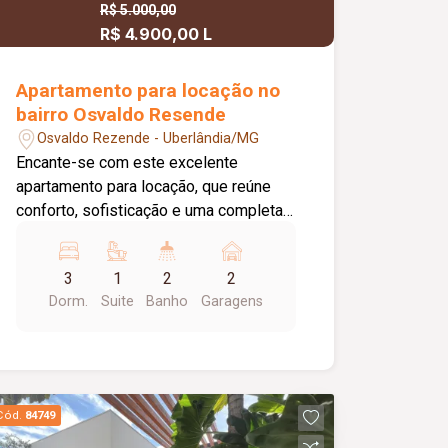
privilegiada e grande potencial para
R$ 5.000,00
instalação ou expansão de suas
R$ 4.900,00 L
atividades. Agende uma visita e
conheça o espaço ideal para o sucesso
Apartamento para locação no
do seu negócio!
bairro Osvaldo Resende
Osvaldo Rezende - Uberlândia/MG
Encante-se com este excelente
apartamento para locação, que reúne
conforto, sofisticação e uma completa
infraestrutura de lazer. O imóvel conta
com 03 quartos, todos com armários
3
1
2
2
planejados, sendo 01 suíte. A sala é
Dorm.
Suite
Banho
Garagens
ampla, integrada em 02 ambientes,
equipada com móveis planejados e ar-
condicionado, proporcionando um
ambiente moderno, aconchegante e
funcional. Um dos grandes destaques é
Cód.
84749
a ampla sacada gourmet, totalmente