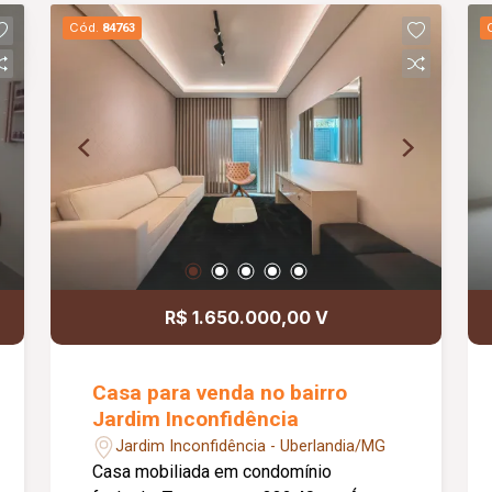
81,00m2. Metragem Terreno: 150,00m2.
Cód.
84763
Em fase de acabamento, entrega em
dois Meses. As Fotos são meramente
ilustrativas.
R$ 1.650.000,00 V
Casa para venda no bairro
Jardim Inconfidência
Jardim Inconfidência - Uberlandia/MG
Casa mobiliada em condomínio