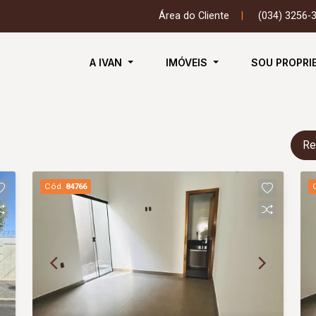
Área do Cliente
|
(034) 3256-
A IVAN
IMÓVEIS
SOU PROPRI
Re
Cód.
84766