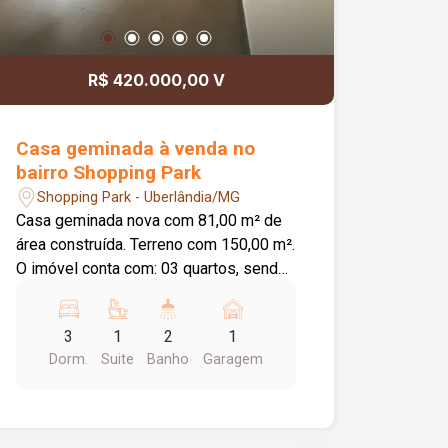
R$ 420.000,00 V
Casa geminada à venda no
bairro Shopping Park
Shopping Park - Uberlândia/MG
Casa geminada nova com 81,00 m² de
área construída. Terreno com 150,00 m².
O imóvel conta com: 03 quartos, sendo
01 suíte; Sala individual; Cozinha
individual; Banheiro social; Lavanderia;
3
1
2
1
Estacionamento; Diferenciais: Porta
Dorm.
Suite
Banho
Garagem
pivotante na sala com 1,20 m; Pé-
direito de 3,10 m de altura; Janelas em
blindex, sendo a da sala com 2,00 m; 02
jardins de inverno; Piso em porcelanato;