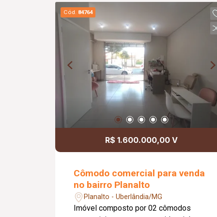
armários embutidos e bancada em
Cód.
84764
granito, 03 quartos, sendo 01 suíte, 02
quartos com armários, banheiro social,
área de serviço e 02 vagas de garagem
cobertas. O condomínio dispõe de
portão e porteiro eletrônico, além de
água e gás canalizados,
proporcionando mais segurança,
comodidade e economia no dia a dia.
Uma excelente opção para morar com
conforto em uma das regiões mais
valorizadas da cidade.
R$ 1.600.000,00 V
Cômodo comercial para venda
no bairro Planalto
Planalto - Uberlândia/MG
Imóvel composto por 02 cômodos