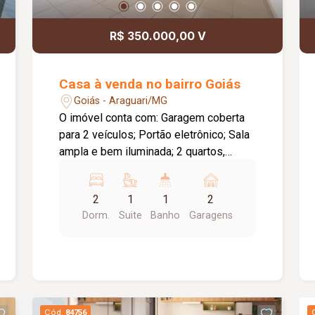
com qualidade de vida, conforto e
exclusividade em condomínio fechado.
R$ 350.000,00 V
Casa à venda no bairro Goiás
Goiás - Araguari/MG
O imóvel conta com: Garagem coberta
para 2 veículos; Portão eletrônico; Sala
ampla e bem iluminada; 2 quartos,
sendo 1 suíte. A suíte possui um
espaço com área de luz,
2
1
1
2
proporcionando mais ventilação e
Dorm.
Suite
Banho
Garagens
iluminação natural; Banheiro social;
Cozinha com bancada da pia e armários
planejados; Área de serviço coberta;
Espaço gourmet com churrasqueira;
Quintal todo cimentado; Corredor lateral,
garantindo maior privacidade, ventilação
Cód.
84756