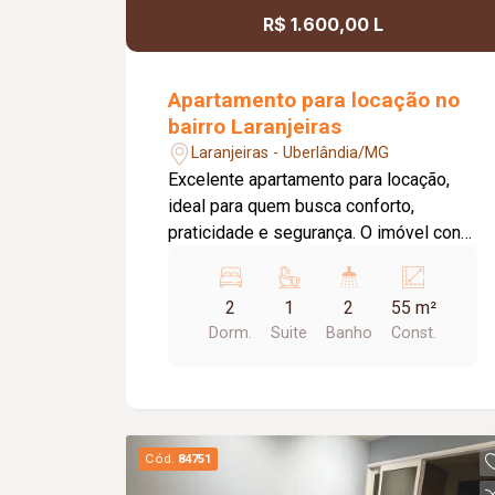
R$ 1.600,00 L
Apartamento para locação no
bairro Laranjeiras
Laranjeiras - Uberlândia/MG
Excelente apartamento para locação,
ideal para quem busca conforto,
praticidade e segurança. O imóvel conta
com 02 quartos, ambos com armários
planejados, sendo 01 suíte. O banheiro
2
1
2
55 m²
da suíte possui box em vidro e armário
Dorm.
Suite
Banho
Const.
sob a pia. A sala é aconchegante,
equipada com ar-condicionado e
integrada à sacada, proporcionando um
ambiente agradável e bem iluminado. A
cozinha dispõe de armários, e a área de
Cód.
84751
serviço também conta com armário,