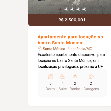
R$ 2.500,00 L
Apartamento para locação no
bairro Santa Mônica
Santa Mônica - Uberlândia/MG
Excelente apartamento disponível para
locação no bairro Santa Mônica, em
localização privilegiada, próximo à UFU.
Com aproximadamente 95 m² de área
privativa, o imóvel oferece ambientes
3
1
2
2
amplos, bem distribuídos e ideais para
Dorm.
Suite
Banho
Garagens
quem busca conforto e praticidade. O
apartamento é composto por sala
espaçosa em 02 ambientes com
sacada, cozinha planejada com