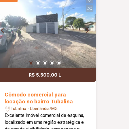
Completa em armários planejados;
Casa segura com câmeras de
monitoramento na rua; Ambientes
amplos e bem distribuídos,
proporcionando conforto, praticidade e
excelente espaço para toda a família.
R$ 5.500,00 L
Cômodo comercial para
locação no bairro Tubalina
Tubalina - Uberlândia/MG
Excelente imóvel comercial de esquina,
localizado em uma região estratégica e