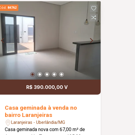
Molduras em gesso nos tetos; Projeto
Cód.
84762
moderno e funcional; Informações
complementares: Imóvel em fase de
acabamento, com previsão de entrega
em aproximadamente 02 meses. As
Fotos são meramente ilustrativas.
R$ 390.000,00 V
Casa geminada à venda no
bairro Laranjeiras
Laranjeiras - Uberlândia/MG
Casa geminada nova com 67,00 m² de