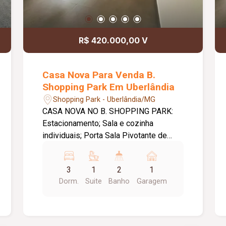
R$ 420.000,00 V
Casa Nova Para Venda B.
Shopping Park Em Uberlândia
Shopping Park - Uberlândia/MG
CASA NOVA NO B. SHOPPING PARK:
Estacionamento; Sala e cozinha
individuais; Porta Sala Pivotante de
1,20m; Três quartos sendo um com
suíte; Banheiro social; Cozinha;
3
1
2
1
Lavanderia; Pé Direito de 3,10m de
Dorm.
Suite
Banho
Garagem
altura; Janelas em Blindex sendo janela
da sala com 2,00m; Dois jardins de
inverno; Piso em Porcelanato; Molduras
em Gesso tetos; Metragem Construída: