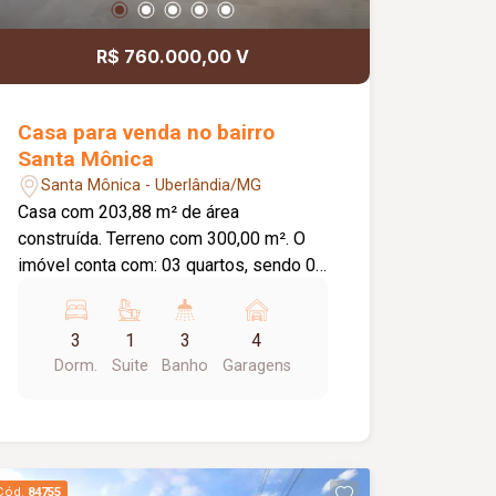
R$ 760.000,00 V
Casa para venda no bairro
Santa Mônica
Santa Mônica - Uberlândia/MG
Casa com 203,88 m² de área
construída. Terreno com 300,00 m². O
imóvel conta com: 03 quartos, sendo 01
suíte; Sala espaçosa; Cozinha separada
com armários planejados e bancada
3
1
3
4
alta; Varanda gourmet ampla, coberta
Dorm.
Suite
Banho
Garagens
em laje, com bancada e churrasqueira a
carvão; Piscina aquecida com ducha;
Despensa; Banheiro externo; Corredor
lateral com portão de acesso; 04 vagas
de garagem cobertas; Diferenciais:
Cód.
84755