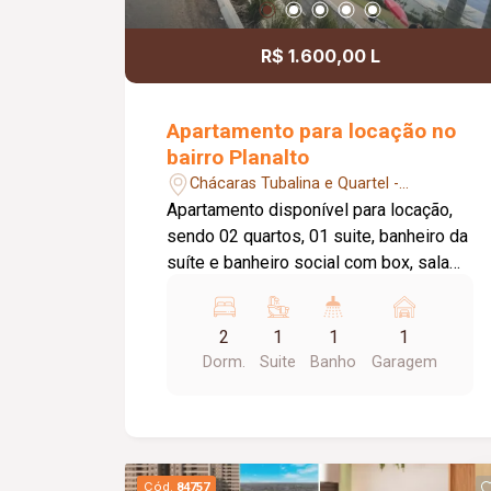
R$ 1.600,00 L
Apartamento para locação no
bairro Planalto
Chácaras Tubalina e Quartel -
Uberlândia/MG
Apartamento disponível para locação,
sendo 02 quartos, 01 suite, banheiro da
suíte e banheiro social com box, sala
com sacada, cozinha , área de serviço,
elevador privativo, 01 vaga de garagem,
2
1
1
1
portaria 24 horas, salão de festas,
Dorm.
Suite
Banho
Garagem
piscina, área gourmet, campo infantil.
Taxa de condomínio incluso no valor de
aluguel.
Cód.
84757