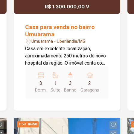
R$ 1.300.000,00 V
Casa para venda no bairro
Umuarama
Umuarama - Uberlândia/MG
Casa em excelente localização,
aproximadamente 250 metros do novo
hospital da região. O imóvel conta com:
03 quartos, sendo 01 suíte com
armários e ar-condicionado; Sala em 02
3
1
3
2
ambientes; Sala de TV; Jardim de
Dorm.
Suite
Banho
Garagens
inverno; Escritório amplo; Cozinha
totalmente planejada; Lavanderia; Área
gourmet com churrasqueira; Banheiro
externo; Diferenciais: Energia
fotovoltaica; Ambientes amplos e bem
Cód.
84750
distribuídos; Excelente localização,