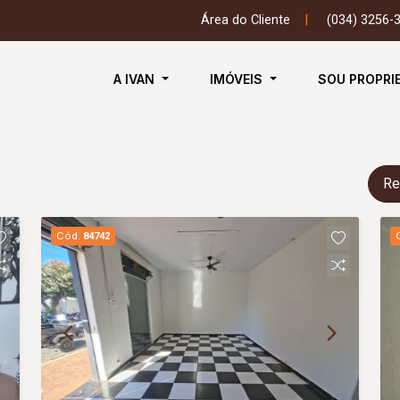
Área do Cliente
|
(034) 3256-
A IVAN
IMÓVEIS
SOU PROPRI
Re
Cód.
84742