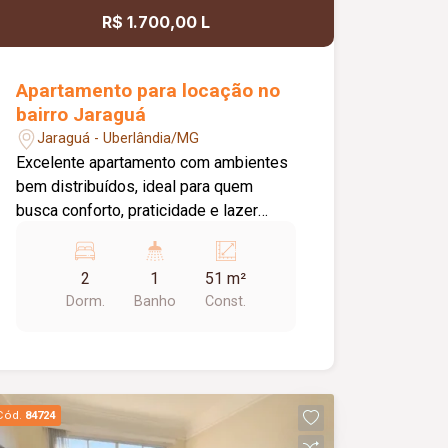
R$ 1.700,00 L
Apartamento para locação no
bairro Jaraguá
Jaraguá - Uberlândia/MG
Excelente apartamento com ambientes
bem distribuídos, ideal para quem
busca conforto, praticidade e lazer
completo. O imóvel conta com 02
quartos, sendo 01 com armário, 01
2
1
51 m²
suíte com box em vidro temperado e
Dorm.
Banho
Const.
armário sob a pia, 01 sala, 01 sacada,
01 cozinha com armário, 01 área de
serviço com armário e 01 banheiro
social com box em vidro temperado e
armário sob a pia. Possui ainda
Cód.
84724
elevador, 01 vaga de estacionamento