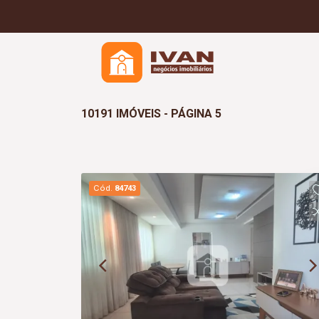
10191 IMÓVEIS - PÁGINA 5
Cód.
84743