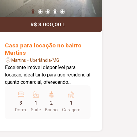
R$ 3.000,00 L
Casa para locação no bairro
Martins
Martins - Uberlândia/MG
Excelente imóvel disponível para
locação, ideal tanto para uso residencial
quanto comercial, oferecendo
ambientes amplos, funcionais e ótima
distribuição dos espaços. A casa conta
3
1
2
1
com 03 quartos com armários, sendo
Dorm.
Suite
Banho
Garagem
01 suíte, 02 salas, 01 cozinha com
armários, 01 banheiro social, 01
lavanderia, 01 despensa, 01 banheiro
de serviço e 01 vaga de garagem. Uma