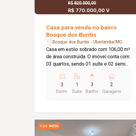
R$ 820.000,00
R$ 770.000,00 V
Casa para venda no bairro
Bosque dos Buritis
Bosque dos Buritis - Uberlandia/MG
Casa em estilo sobrado com 106,00 m²
de área construída. O imóvel conta com:
03 quartos, sendo 01 suíte e 02 semi
suítes; Sala de estar; Lavabo; Escritório;
Sala de jantar integrada à cozinha;
3
1
3
2
Lavanderia; Área de lazer coberta;
Dorm.
Suite
Banho
Garagens
Depósito externo; O condomínio
oferece: Portaria 24 horas; Piscinas
adulto e infantil; Salão de festas
mobiliado; Playground; Brinquedoteca;
Academia; Mini mercado; Diferenciais:
Cód.
84726
Todos os ambientes possuem armários