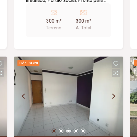
instalado; Portão social; Pronto para
construir; Excelente localização; Região
em constante valorização; Próximo a
300 m²
300 m²
comércios, escolas e diversos
Terreno
A. Total
serviços. Ideal para quem busca
segurança, praticidade e uma excelente
oportunidade de investimento.
Cód.
84728