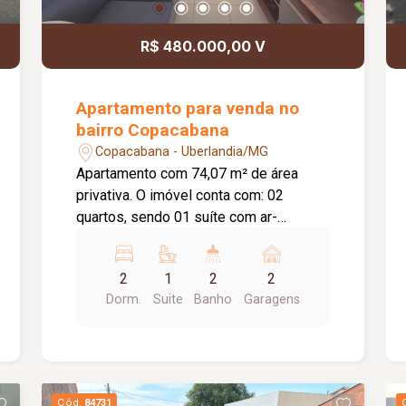
R$ 480.000,00 V
Apartamento para venda no
bairro Copacabana
Copacabana - Uberlandia/MG
Apartamento com 74,07 m² de área
privativa. O imóvel conta com: 02
quartos, sendo 01 suíte com ar-
condicionado; Sala em 02 ambientes;
Varanda gourmet com churrasqueira;
2
1
2
2
Banheiro social; Cozinha; Lavanderia; 02
Dorm.
Suite
Banho
Garagens
vagas de garagem presas; O
condomínio oferece: Portaria 24 horas;
Sala de recepção; Salão de festas; Área
gourmet com churrasqueira; 02
elevadores; Playground; Gás
Cód.
84731