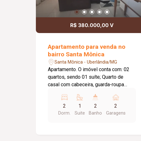
R$ 380.000,00 V
Apartamento para venda no
bairro Santa Mônica
Santa Mônica - Uberlândia/MG
Apartamento. O imóvel conta com: 02
quartos, sendo 01 suíte; Quarto de
casal com cabeceira, guarda-roupa
planejado e ar-condicionado; Quarto de
solteiro com guarda-roupa, baú e
2
1
2
2
prateleiras planejadas; Banheiro social
Dorm.
Suite
Banho
Garagens
com armários planejados; Sala em 02
ambientes com painel e rack
planejados; Cortina na sala; Cozinha
totalmente planejada; 02 vagas de