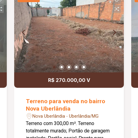
canalizado; Diferenciais: Completo em
armários planejados e box em blindex;
Piso em cerâmica; Bancadas em
granito; Esquadrias em alumínio;
Sistema de segurança com câmeras,
alarme, cerca concertina, portões
eletrônicos e interfone; Ambientes bem
distribuídos, proporcionando conforto,
praticidade e excelente aproveitamento
dos espaços.
R$ 270.000,00 V
Terreno para venda no bairro
Nova Uberlândia
Nova Uberlândia - Uberlândia/MG
Terreno com 300,00 m². Terreno
totalmente murado; Portão de garagem