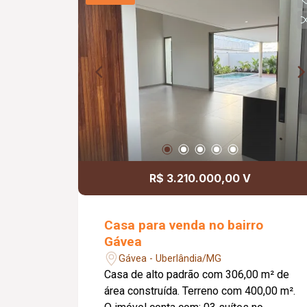
sendo 01 quarto principal com sacada,
e 01 banheiro social com espelho, box
em vidro temperado e chuveiro. O
apartamento está com pintura nova,
pronto para morar. O condomínio
oferece portão eletrônico, porteiro
eletrônico e monitoramento por
câmeras de segurança, garantindo mais
tranquilidade e segurança para os
moradores. Uma excelente
oportunidade para quem procura
R$ 3.210.000,00 V
conforto, praticidade e uma localização
estratégica.
Casa para venda no bairro
Gávea
Gávea - Uberlândia/MG
Casa de alto padrão com 306,00 m² de
área construída. Terreno com 400,00 m².