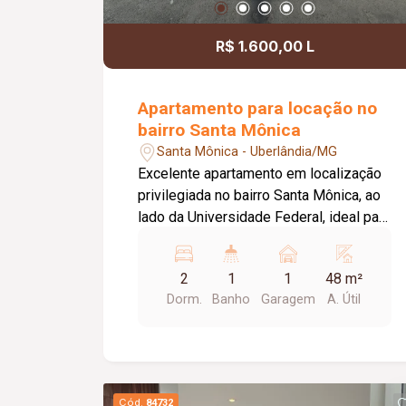
R$ 1.600,00 L
Apartamento para locação no
bairro Santa Mônica
Santa Mônica - Uberlândia/MG
Excelente apartamento em localização
privilegiada no bairro Santa Mônica, ao
lado da Universidade Federal, ideal para
estudantes, professores e
profissionais que buscam praticidade e
2
1
1
48 m²
fácil acesso. O imóvel possui
Dorm.
Banho
Garagem
A. Útil
aproximadamente 48 m² de área
privativa e conta com 01 vaga de
garagem, 01 sala integrada à cozinha
com armários planejados, 01 área de
serviço, hall de acesso aos 02 quartos,
Cód.
84732