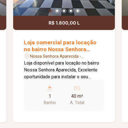
R$ 1.800,00 L
Loja comercial para locação
no bairro Nossa Senhora
Aparecida
Nossa Senhora Aparecida -
Uberlândia/MG
Loja disponível para locação no bairro
Nossa Senhora Aparecida, Excelente
oportunidade para instalar o seu
negócio em uma região de grande
circulação. O imóvel conta com teto em
1
40 m²
forro de PVC, proporcionando um
Banho
A. Total
ambiente mais agradável e de fácil
manutenção, além de 2 ventiladores de
teto para maior conforto. A loja possui 2
portas de aço, ambas com fachada em