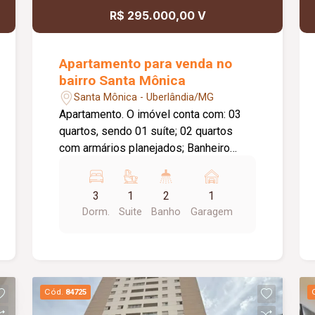
R$ 295.000,00 V
Apartamento para venda no
bairro Santa Mônica
Santa Mônica - Uberlândia/MG
Apartamento. O imóvel conta com: 03
quartos, sendo 01 suíte; 02 quartos
com armários planejados; Banheiro
social com armário; Sala ampla em 02
ambientes; Cozinha espaçosa com
3
1
2
1
armários planejados; Área de serviço;
Dorm.
Suite
Banho
Garagem
Sacada com fechamento em blindex; 01
vaga de garagem; O condomínio
oferece: Portaria 24 horas; Salão de
festas; Quadra esportiva; Playground;
Mini mercado; Diferenciais: Ambientes
Cód.
84725
amplos e bem distribuídos,