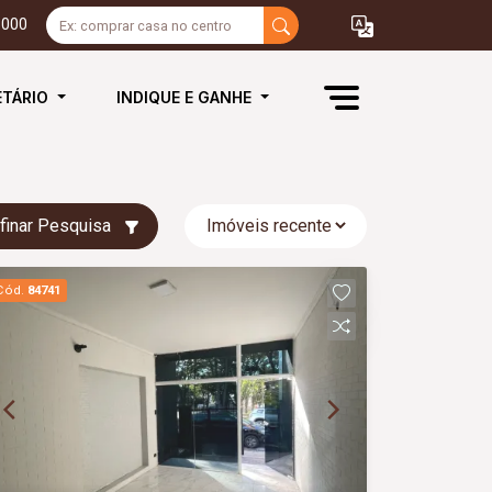
3000
ETÁRIO
INDIQUE E GANHE
finar Pesquisa
Cód.
84741