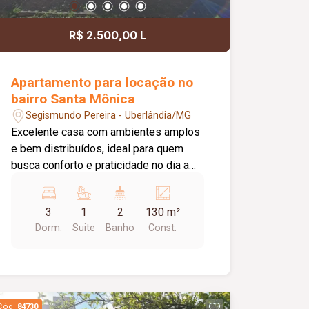
R$ 2.500,00 L
Apartamento para locação no
bairro Santa Mônica
Segismundo Pereira - Uberlândia/MG
Excelente casa com ambientes amplos
e bem distribuídos, ideal para quem
busca conforto e praticidade no dia a
dia. O imóvel conta com 03 quartos,
sendo 01 suíte, 01 sala em 02
3
1
2
130 m²
ambientes, 01 cozinha com armário sob
Dorm.
Suite
Banho
Const.
a pia, 01 área de serviço, 01 banheiro
social com armário sob a pia e 01 vaga
de garagem. Uma excelente
oportunidade para quem deseja morar
em um imóvel funcional, com ótima
Cód.
84730