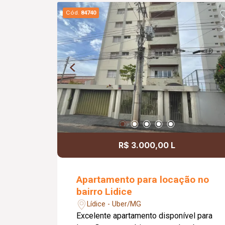
garagem; Diferenciais: Completo em
Cód.
84740
móveis planejados; Ambientes
funcionais, bem distribuídos e prontos
para morar, proporcionando conforto e
praticidade no dia a dia.
R$ 3.000,00 L
Apartamento para locação no
bairro Lidice
Lídice - Uber/MG
Excelente apartamento disponível para