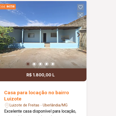
excelente oportunidade para quem
Cód.
84738
busca um imóvel versátil, com
excelente estrutura para morar ou
instalar seu negócio em um ambiente
confortável e funcional.
R$ 1.800,00 L
Casa para locação no bairro
Luizote
Luizote de Freitas - Uberlândia/MG
Excelente casa disponível para locação,