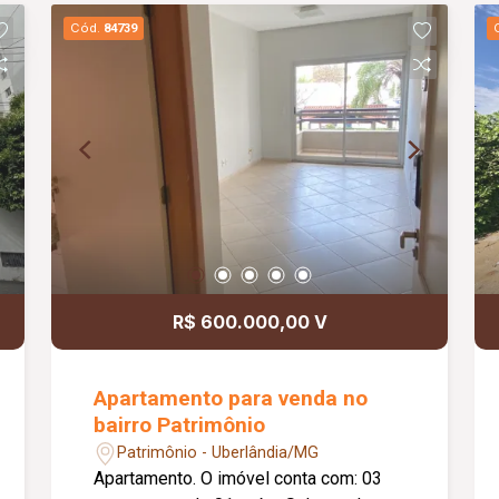
Blindex já instalada, oferecendo mais
Cód.
84739
segurança, excelente visibilidade e uma
apresentação moderna para o seu
empreendimento. O espaço também
dispõe de copa e banheiro, garantindo
praticidade para o dia a dia da
operação. Entre em contato para mais
informações e agende uma visita.
R$ 600.000,00 V
Apartamento para venda no
bairro Patrimônio
Patrimônio - Uberlândia/MG
Apartamento. O imóvel conta com: 03