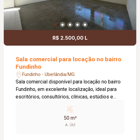
da área da sala, conforme a necessidade do
locatário. Entre em contato para mais
informações e agende uma visita.
R$ 2.500,00 L
Sala comercial para locação no bairro
Fundinho
Fundinho - Uberlândia/MG
Sala comercial disponível para locação no bairro
Fundinho, em excelente localização, ideal para
escritórios, consultórios, clínicas, estúdios e
profissionais liberais. O imóvel possui
aproximadamente 50 m², forro em gesso, copa,
50 m²
ponto de água, interfone e acesso por senha,
A. Útil
oferecendo praticidade e funcionalidade para o
dia a dia da sua empresa. O prédio comercial