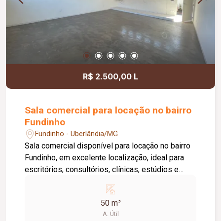
diferencial, existe a possibilidade de ampliação
da área da sala, conforme a necessidade do
locatário. Entre em contato para mais
informações e agende uma visita.
R$ 2.500,00 L
Sala comercial para locação no bairro
Fundinho
Fundinho - Uberlândia/MG
Sala comercial disponível para locação no bairro
Fundinho, em excelente localização, ideal para
escritórios, consultórios, clínicas, estúdios e
profissionais liberais. O imóvel possui
aproximadamente 50 m², forro em gesso, copa,
50 m²
ponto de água, interfone e acesso por senha,
A. Útil
oferecendo praticidade e funcionalidade para o