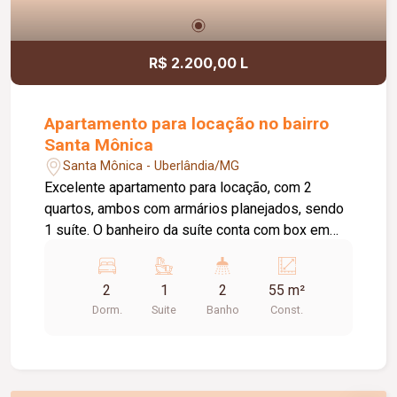
R$ 2.200,00 L
Apartamento para locação no bairro
Santa Mônica
Santa Mônica - Uberlândia/MG
Excelente apartamento para locação, com 2
quartos, ambos com armários planejados, sendo
1 suíte. O banheiro da suíte conta com box em
vidro e armário sob a pia. O imóvel possui sala
ampla e bem iluminada, sacada com
2
1
2
55 m²
churrasqueira, cozinha com armários planejados e
Dorm.
Suite
Banho
Const.
cooktop, área de serviço com armário e banheiro
social com box em vidro e armário sob a pia. O
condomínio oferece elevador e academia. O
apartamento dispõe ainda de 1 vaga de garagem