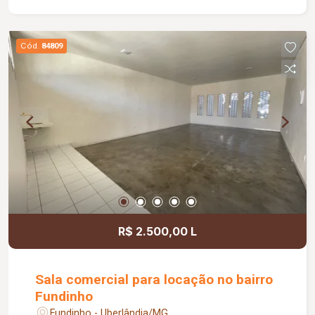
conta com excelente infraestrutura, incluindo
jardim e área de convivência compartilhada,
banheiros feminino e masculino com
Cód.
84809
acessibilidade, controle de acesso facial, água
inclusa no condomínio, zelador e limpeza das
áreas comuns, copa, DML (Depósito de Material
de Limpeza), sistema de ronda, alarme, câmeras
de segurança e internet disponível. Como
diferencial, existe a possibilidade de ampliação
da área da sala, conforme a necessidade do
locatário. Entre em contato para mais
informações e agende uma visita.
R$ 2.500,00 L
Sala comercial para locação no bairro
Fundinho
Fundinho - Uberlândia/MG