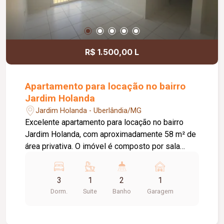
R$ 1.500,00 L
Apartamento para locação no bairro
Jardim Holanda
Jardim Holanda - Uberlândia/MG
Excelente apartamento para locação no bairro
Jardim Holanda, com aproximadamente 58 m² de
área privativa. O imóvel é composto por sala
integrada à cozinha, que conta com armários
planejados e bancada, área de serviço, 03
3
1
2
1
quartos, sendo 02 com armários planejados e 01
Dorm.
Suite
Banho
Garagem
suíte. Possui ainda 01 banheiro social com box
em vidro e armário, hall com roupeiro e 01 vaga
de garagem com acesso pela rua lateral. Uma