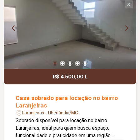
banheiro social com chuveiro e espelho, cozinha
integrada à área de serviço equipada com
cooktop, botijão de gás e máquina de lavar, piso
em porcelanato, pintura nova e aproximadamente
50 m² de área privativa.
R$ 4.500,00 L
Casa sobrado para locação no bairro
Laranjeiras
Laranjeiras - Uberlândia/MG
Sobrado disponível para locação no bairro
Laranjeiras, ideal para quem busca espaço,
funcionalidade e praticidade em uma região