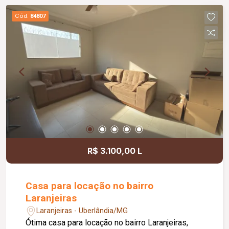
garagem; O condomínio oferece: Portaria 24
Cód.
84807
horas com segurança armada; 03 salões de
festas; 02 quadras de tênis; Quadra de peteca;
Quadra de voleibol; Quadra de beach tennis;
Piscina aquecida; Academia; Playground;
Diferenciais: Armários planejados em toda a
casa; Energia fotovoltaica; Aquecimento solar;
Louças e metais Deca; Portas internas em ACM
na cor champanhe; Jardins com irrigação
automatizada; Projeto de iluminação completo;
Janelas e porta da suíte máster automatizadas;
Ambientes amplos, modernos e planejados para
R$ 3.100,00 L
oferecer conforto, sofisticação e funcionalidade.
Casa para locação no bairro
Laranjeiras
Laranjeiras - Uberlândia/MG
Ótima casa para locação no bairro Laranjeiras,