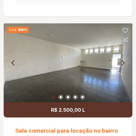
dia a dia da sua empresa. O prédio comercial
conta com excelente infraestrutura, incluindo
jardim e área de convivência compartilhada,
banheiros feminino e masculino com
Cód.
84812
acessibilidade, controle de acesso facial, água
inclusa no condomínio, zelador e limpeza das
áreas comuns, copa, DML (Depósito de Material
de Limpeza), sistema de ronda, alarme, câmeras
de segurança e internet disponível. Como
diferencial, existe a possibilidade de ampliação
da área da sala, conforme a necessidade do
locatário. Entre em contato para mais
informações e agende uma visita.
R$ 2.500,00 L
Sala comercial para locação no bairro