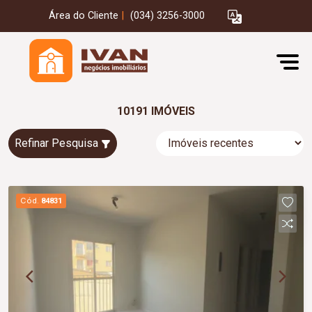
Área do Cliente
|
(034) 3256-3000
10191 IMÓVEIS
Refinar Pesquisa
Cód.
84831