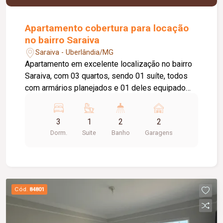
Apartamento cobertura para locação
no bairro Saraiva
Saraiva - Uberlândia/MG
Apartamento em excelente localização no bairro
Saraiva, com 03 quartos, sendo 01 suíte, todos
com armários planejados e 01 deles equipado
com ar-condicionado. Possui sala ampla em 02
ambientes, sala de TV com ar-condicionado,
3
1
2
2
ampla sacada com acesso à suíte, cozinha com
Dorm.
Suite
Banho
Garagens
armários, área de lavanderia, despensa, elevador
privativo e 02 vagas de garagem com acesso
individual.
Cód.
84801