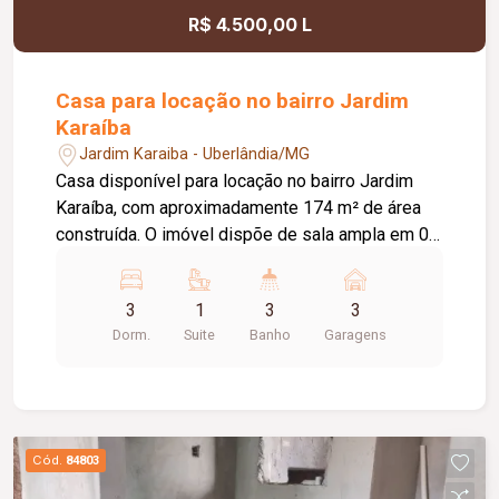
R$ 4.500,00 L
Casa para locação no bairro Jardim
Karaíba
Jardim Karaiba - Uberlândia/MG
Casa disponível para locação no bairro Jardim
Karaíba, com aproximadamente 174 m² de área
construída. O imóvel dispõe de sala ampla em 02
ambientes, 03 quartos, sendo 02 com armários e
01 suíte, banheiro social com armário, cozinha
3
1
3
3
americana planejada com armários, fogão
Dorm.
Suite
Banho
Garagens
cooktop novo e forno, área de serviço e edícula
com área gourmet, além de 01 quarto de apoio.
Conta ainda com varanda gourmet equipada com
churrasqueira, 03 vagas de garagem, interfone,
portão eletrônico e excelente distribuição dos
Cód.
84803
ambientes, proporcionando conforto e