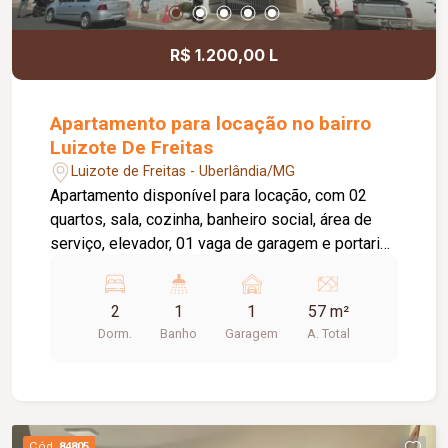
R$ 1.200,00 L
Apartamento para locação no bairro
Luizote De Freitas
Luizote de Freitas - Uberlândia/MG
Apartamento disponível para locação, com 02
quartos, sala, cozinha, banheiro social, área de
serviço, elevador, 01 vaga de garagem e portaria
24 horas. O condomínio oferece academia,
piscina e salão de festas, proporcionando mais
2
1
1
57 m²
conforto e lazer para os moradores. A taxa de
Dorm.
Banho
Garagem
A. Total
condomínio está inclusa no valor do aluguel.
Cód.
84805