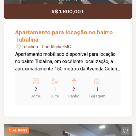
R$ 1.600,00 L
Apartamento para locação no bairro
Tubalina
Tubalina - Uberlândia/MG
Apartamento mobiliado disponível para locação
no bairro Tubalina, em excelente localização, a
aproximadamente 150 metros da Avenida Getúlio
Vargas. O imóvel conta com portão e porteiro
eletrônicos, fechadura eletrônica, 01 vaga de
2
1
2
1
estacionamento com excelente posicionamento
Dorm.
Suite
Banho
Garagem
e sol da manhã, sala em 02 ambientes mobiliada
com sofá reclinável de 02 lugares, mesa de jantar
em vidro com 04 cadeiras, rack e TV, hall de
circulação para 02 quartos, sendo 01 com cama
de solteiro e 01 suíte com cama de casal. Possui
Cód.
84822
banheiro da suíte com box, chuveiro e espelho,