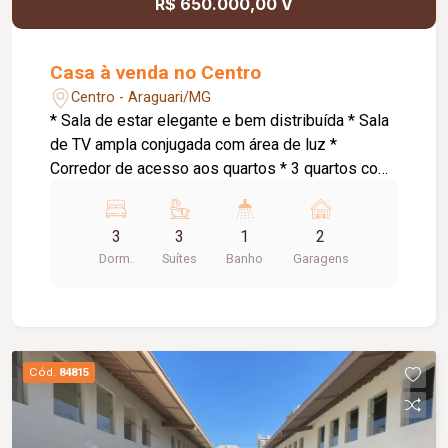
R$ 650.000,00 V
Casa à venda no Centro
Centro - Araguari/MG
* Sala de estar elegante e bem distribuída * Sala
de TV ampla conjugada com área de luz *
Corredor de acesso aos quartos * 3 quartos com
suíte, sendo: * Suíte master com armários
planejados e banheira de hidromassagem * 1
3
3
1
2
suíte com armários planejados * Cozinha
Dorm.
Suítes
Banho
Garagens
conjugada com área gourmet ampla *
Churrasqueira a carvão * Espaço externo com
piso * Área de serviço * Pequena despensa *
Banheiro social * Garagem para 2 carros
pequenos * Portão eletrônico * 2 interfones para
Cód.
84815
maior comodidade e acessibilidade * Energia
solar atendendo as 3 suítes, proporcionando
mais economia e eficiência energética