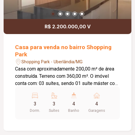
locatário. Entre em contato para mais
informações e agende uma visita.
R$ 2.200.000,00 V
Casa para venda no bairro Shopping
Park
Shopping Park - Uberlândia/MG
Casa com aproximadamente 200,00 m² de área
construída. Terreno com 360,00 m². O imóvel
conta com: 03 suítes, sendo 01 suíte máster com
closet e banheira de hidromassagem; Escritório
com possibilidade de conversão para o 4º quarto;
3
3
4
4
Banheiro social; Lavabo externo; Sala com pé-
Dorm.
Suítes
Banho
Garagens
direito duplo; Cozinha completa com armários
planejados; Lavanderia; Espaço gourmet com
churrasqueira; Piscina aquecida com iluminação
em LED, cascata e hidromassagem; 04 vagas de