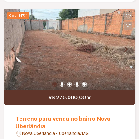
contemporâneo; Trocador de calor para a piscina;
Jardins automatizados; Paisagismo completo;
Cód.
84731
Zenital em blindex com abertura automática;
Portas e janelas automatizadas; Sistema de
energia fotovoltaica; Projeto luminotécnico
interno e externo; Ambientes amplos, integrados
e planejados para proporcionar conforto,
privacidade e funcionalidade.
R$ 270.000,00 V
Terreno para venda no bairro Nova
Uberlândia
Nova Uberlândia - Uberlândia/MG