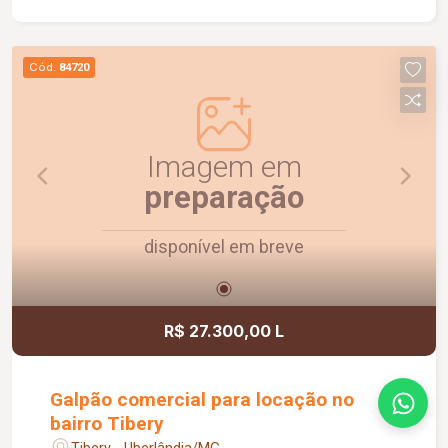
Possui ainda doca para carga e descarga,
escritório e banheiros masculino e feminino,
oferecendo uma estrutura completa para atender
Cód.
84720
às necessidades da sua empresa. Uma
excelente oportunidade para quem busca um
imóvel funcional, com ótima visibilidade e pronto
para impulsionar o seu negócio.
Imagem em
preparação
disponível em breve
R$ 27.300,00 L
Galpão comercial para locação no
bairro Tibery