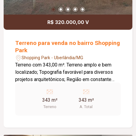
R$ 320.000,00 V
Terreno para venda no bairro Shopping
Park
Shopping Park - Uberlândia/MG
Terreno com 343,00 m². Terreno amplo e bem
localizado; Topografia favorável para diversos
projetos arquitetônicos; Região em constante
valorização; Ideal para construção residencial ou
investimento; Fácil acesso às principais vias da
343 m²
343 m²
cidade; Próximo a comércios, escolas,
Terreno
A. Total
supermercados e diversos serviços.