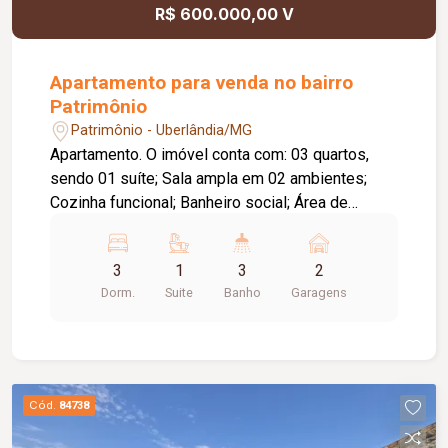
R$ 600.000,00 V
Apartamento para venda no bairro
Patrimônio
Patrimônio - Uberlândia/MG
Apartamento. O imóvel conta com: 03 quartos,
sendo 01 suíte; Sala ampla em 02 ambientes;
Cozinha funcional; Banheiro social; Área de
serviço; 01 vaga de garagem; O condomínio
oferece: Segurança; Excelente infraestrutura;
3
1
3
2
Diferenciais: Localização privilegiada, próxima a
Dorm.
Suite
Banho
Garagens
supermercados, escolas, farmácias, restaurantes
e diversos comércios; Fácil acesso às principais
vias da cidade; Excelente opção para morar com
conforto ou investir em uma região em constante
valorização.
Cód.
84738