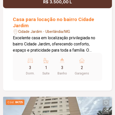
R$ 3.500,00 L
Casa para locação no bairro Cidade
Jardim
Cidade Jardim - Uberlândia/MG
Excelente casa em localização privilegiada no
bairro Cidade Jardim, oferecendo conforto,
espaço e praticidade para toda a família. O
imóvel conta com 03 quartos, sendo 01 suíte e
02 quartos com armários, 01 banheiro social, 01
3
1
3
2
sala de estar, 01 sala de jantar, 01 sala de visitas,
Dorm.
Suite
Banho
Garagens
01 cozinha ampla com armários, 01 área de
lavanderia com banheiro, 02 cômodos adicionais
e 02 vagas de garagem cobertas. Possui ainda
cerca elétrica e portão eletrônico, proporcionando
mais segurança e comodidade aos moradores.
Cód.
84725
Uma excelente oportunidade para quem busca
uma casa espaçosa, bem localizada e com