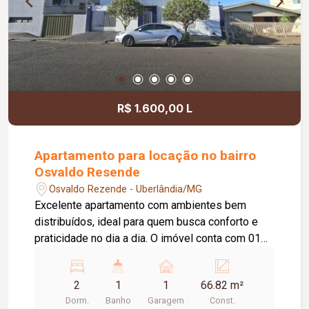
R$ 1.600,00 L
Apartamento para locação no bairro
Osvaldo Resende
Osvaldo Rezende - Uberlândia/MG
Excelente apartamento com ambientes bem
distribuídos, ideal para quem busca conforto e
praticidade no dia a dia. O imóvel conta com 01
vaga de garagem, interfone e portão eletrônico,
oferecendo mais segurança e comodidade.
2
1
1
66.82 m²
Possui 01 sala ampla em 02 ambientes, 01
Dorm.
Banho
Garagem
Const.
banheiro social completo, 02 quartos com