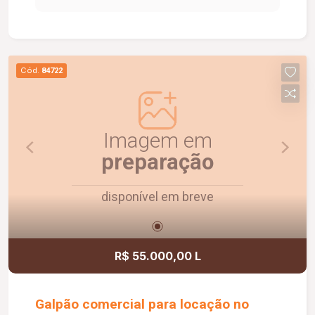
armários planejados, 01 cozinha planejada, 01
lavanderia com armário e 01 banheiro de serviço.
O apartamento possui piso cerâmico,
proporcionando praticidade na manutenção e
Cód.
84722
maior durabilidade. Uma ótima oportunidade para
quem deseja morar em um imóvel funcional,
organizado e pronto para receber sua família.
Imagem em
preparação
disponível em breve
R$ 55.000,00 L
Galpão comercial para locação no