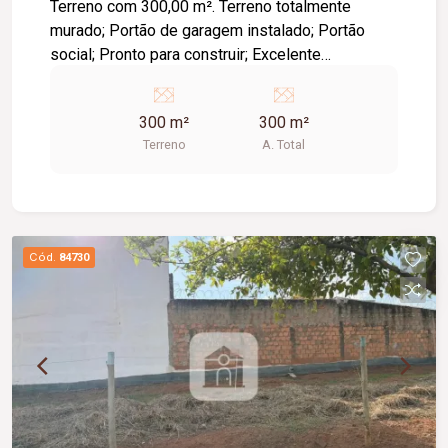
Terreno com 300,00 m². Terreno totalmente
murado; Portão de garagem instalado; Portão
social; Pronto para construir; Excelente
localização; Região em constante valorização;
Próximo a comércios, escolas e diversos
300 m²
300 m²
serviços. Ideal para quem busca segurança,
Terreno
A. Total
praticidade e uma excelente oportunidade de
investimento.
Cód.
84730