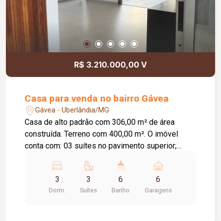
R$ 3.210.000,00 V
Casa para venda no bairro Gávea
Gávea - Uberlândia/MG
Casa de alto padrão com 306,00 m² de área
construída. Terreno com 400,00 m². O imóvel
conta com: 03 suítes no pavimento superior;
Suíte master com mais de 42,00 m² e terraço
privativo; 06 banheiros, sendo 03 nas suítes e 03
3
3
6
6
no pavimento térreo; Sala ampla com ambientes
Dorm.
Suítes
Banho
Garagens
integrados; Área gourmet espaçosa; Piscina com
deck de madeira; 06 vagas de garagem;
Diferenciais: Projeto arquitetônico