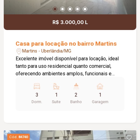
R$ 3.000,00 L
Casa para locação no bairro Martins
Martins - Uberlândia/MG
Excelente imóvel disponível para locação, ideal
tanto para uso residencial quanto comercial,
oferecendo ambientes amplos, funcionais e
ótima distribuição dos espaços. A casa conta
com 03 quartos com armários, sendo 01 suíte, 02
3
1
2
1
salas, 01 cozinha com armários, 01 banheiro
Dorm.
Suite
Banho
Garagem
social, 01 lavanderia, 01 despensa, 01 banheiro
de serviço e 01 vaga de garagem. Uma excelente
oportunidade para quem busca um imóvel
versátil, com excelente estrutura para morar ou
instalar seu negócio em um ambiente confortável
Cód.
84740