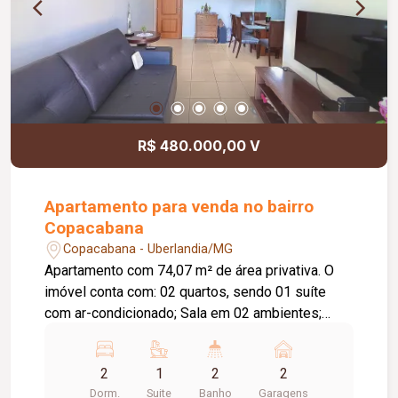
tranquilidade e segurança para os moradores.
Uma excelente oportunidade para quem procura
conforto, praticidade e uma localização
estratégica.
R$ 480.000,00 V
Apartamento para venda no bairro
Copacabana
Copacabana - Uberlandia/MG
Apartamento com 74,07 m² de área privativa. O
imóvel conta com: 02 quartos, sendo 01 suíte
com ar-condicionado; Sala em 02 ambientes;
Varanda gourmet com churrasqueira; Banheiro
social; Cozinha; Lavanderia; 02 vagas de garagem
2
1
2
2
presas; O condomínio oferece: Portaria 24 horas;
Dorm.
Suite
Banho
Garagens