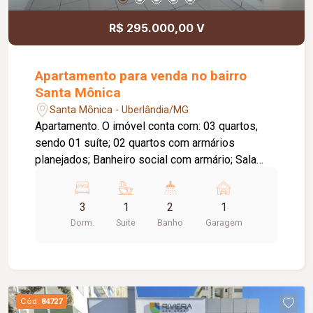
R$ 295.000,00 V
Apartamento para venda no bairro
Santa Mônica
Santa Mônica - Uberlândia/MG
Apartamento. O imóvel conta com: 03 quartos,
sendo 01 suíte; 02 quartos com armários
planejados; Banheiro social com armário; Sala
ampla em 02 ambientes; Cozinha espaçosa com
armários planejados; Área de serviço; Sacada
3
1
2
1
com fechamento em blindex; 01 vaga de
Dorm.
Suite
Banho
Garagem
garagem; O condomínio oferece: Portaria 24
horas; Salão de festas; Quadra esportiva;
Playground; Mini mercado; Diferenciais:
Ambientes amplos e bem distribuídos,
proporcionando conforto e praticidade;
Cód.
84727
Condomínio com ambiente familiar e seguro;