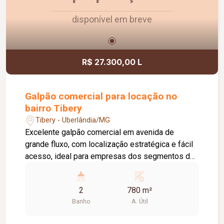
disponível em breve
R$ 27.300,00 L
Galpão comercial para locação no
bairro Tibery
Tibery - Uberlândia/MG
Excelente galpão comercial em avenida de
grande fluxo, com localização estratégica e fácil
acesso, ideal para empresas dos segmentos de
logística, distribuição, indústria e comércio. O
imóvel conta com aproximadamente 780 m² de
2
780 m²
vão livre, pé-direito de 10 metros,
Banho
A. Útil
proporcionando amplo espaço para
armazenamento e movimentação de mercadorias.