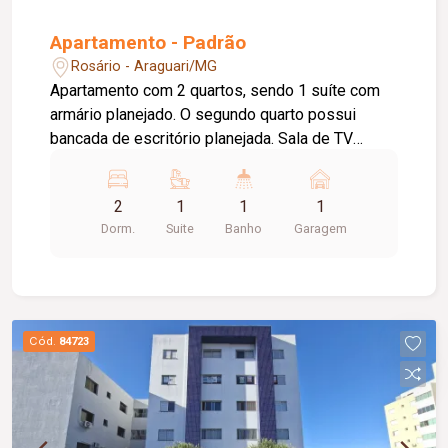
Apartamento - Padrão
Rosário - Araguari/MG
Apartamento com 2 quartos, sendo 1 suíte com
armário planejado. O segundo quarto possui
bancada de escritório planejada. Sala de TV
integrada à sala de jantar, com painel planejado
para televisão. Cozinha com armários planejados,
2
1
1
1
integrada à área de serviço. O imóvel conta ainda
Dorm.
Suite
Banho
Garagem
com ar-condicionado e 1 vaga de garagem
coberta. O condomínio oferece portaria, quadra
poliesportiva, salão de festas e parquinho infantil
ao ar livre.
Cód.
84723