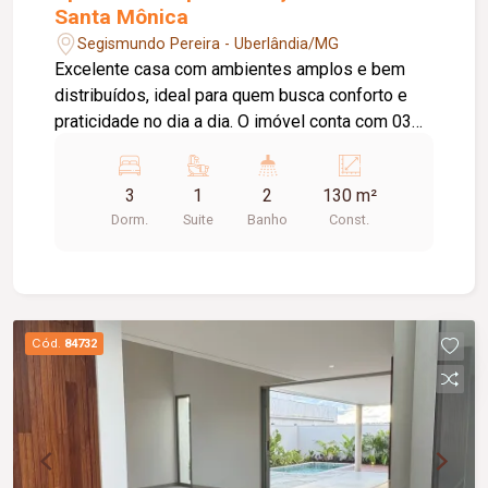
Santa Mônica
Segismundo Pereira - Uberlândia/MG
Excelente casa com ambientes amplos e bem
distribuídos, ideal para quem busca conforto e
praticidade no dia a dia. O imóvel conta com 03
quartos, sendo 01 suíte, 01 sala em 02
ambientes, 01 cozinha com armário sob a pia, 01
3
1
2
130 m²
área de serviço, 01 banheiro social com armário
Dorm.
Suite
Banho
Const.
sob a pia e 01 vaga de garagem. Uma excelente
oportunidade para quem deseja morar em um
imóvel funcional, com ótima distribuição dos
ambientes e conforto para toda a família.
Cód.
84732