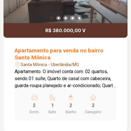
R$ 380.000,00 V
Apartamento para venda no bairro
Santa Mônica
Santa Mônica - Uberlândia/MG
Apartamento. O imóvel conta com: 02 quartos,
sendo 01 suíte; Quarto de casal com cabeceira,
guarda-roupa planejado e ar-condicionado; Quarto
de solteiro com guarda-roupa, baú e prateleiras
planejadas; Banheiro social com armários
2
1
2
2
planejados; Sala em 02 ambientes com painel e
Dorm.
Suite
Banho
Garagens
rack planejados; Cortina na sala; Cozinha
totalmente planejada; 02 vagas de garagem;
Diferenciais: Completo em móveis planejados;