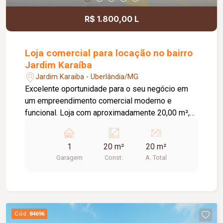
R$ 1.800,00 L
Loja comercial para locação no bairro
Jardim Karaíba
Jardim Karaiba - Uberlândia/MG
Excelente oportunidade para o seu negócio em
um empreendimento comercial moderno e
funcional. Loja com aproximadamente 20,00 m²,
ideal para diversos segmentos que buscam um
espaço prático, bem estruturado e pronto para
1
20 m²
20 m²
receber clientes. O empreendimento oferece uma
Garagem
Const.
A. Total
completa infraestrutura compartilhada, contando
com banheiros e vestiários, copa/cozinha de
apoio, pequeno depósito e medição individual de
energia elétrica e água, proporcionando mais
comodidade e autonomia para as operações do
Cód.
84696
dia a dia. Conta ainda com estacionamento