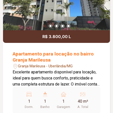
confortável e preparado para impulsionar o
crescimento do seu negócio.
R$ 3.800,00 L
Apartamento para locação no bairro
Granja Marileusa
Granja Marileusa - Uberlândia/MG
Excelente apartamento disponível para locação,
ideal para quem busca conforto, praticidade e
uma completa estrutura de lazer. O imóvel conta
com 01 quarto com armário, 01 banheiro social
com box em vidro e armário, cozinha equipada
1
1
1
40 m²
com armário, fogão cooktop e sugar, além de sala
Dorm.
Banho
Garagem
A. Total
com sacada, proporcionando um ambiente