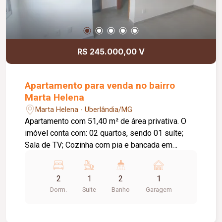
R$ 245.000,00 V
Apartamento para venda no bairro
Marta Helena
Marta Helena - Uberlândia/MG
Apartamento com 51,40 m² de área privativa. O
imóvel conta com: 02 quartos, sendo 01 suíte;
Sala de TV; Cozinha com pia e bancada em
granito; Lavanderia; 01 vaga de garagem
descoberta; O condomínio oferece: Elevador;
2
1
2
1
Bicicletário; Brinquedoteca; Espaço gourmet;
Dorm.
Suite
Banho
Garagem
Salão de jogos; Diferenciais: Apartamento novo,
nunca habitado; Excelente opção para quem
busca conforto, praticidade e um imóvel pronto