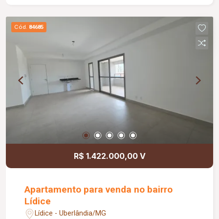
01 vaga de garagem. Localizado em uma região
privilegiada, próxima a diversos comércios,
Cód.
84685
serviços e principais vias de acesso, o imóvel
fica a apenas 03 minutos do Parque do Sabiá,
garantindo praticidade e qualidade de vida para
sua rotina. Não perca essa oportunidade! Agende
sua visita e venha conhecer seu novo lar.
R$ 1.422.000,00 V
Apartamento para venda no bairro
Lídice
Lídice - Uberlândia/MG