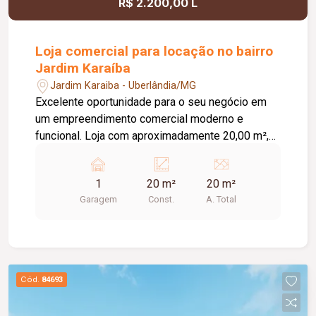
R$ 2.200,00 L
Loja comercial para locação no bairro
Jardim Karaíba
Jardim Karaiba - Uberlândia/MG
Excelente oportunidade para o seu negócio em
um empreendimento comercial moderno e
funcional. Loja com aproximadamente 20,00 m²,
ideal para diversos segmentos que buscam um
espaço prático, bem estruturado e pronto para
1
20 m²
20 m²
receber clientes. O empreendimento oferece uma
Garagem
Const.
A. Total
completa infraestrutura compartilhada, contando
com banheiros e vestiários, copa/cozinha de
apoio, pequeno depósito e medição individual de
energia elétrica e água, proporcionando mais
comodidade e autonomia para as operações do
Cód.
84693
dia a dia. Conta ainda com estacionamento
rotativo para aproximadamente 05 veículos e 05