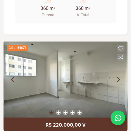
360 m²
360 m²
Terreno
A. Total
Cód.
84677
R$ 220.000,00 V