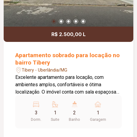
R$ 2.500,00 L
Apartamento sobrado para locação no
bairro Tibery
Tibery - Uberlândia/MG
Excelente apartamento para locação, com
ambientes amplos, confortáveis e ótima
localização. O imóvel conta com sala espaçosa
com sacada, cozinha equipada com armários,
cooktop e mesa fixa em pedra, além de área de
3
1
2
1
serviço ampla e funcional. São 03 quartos, sendo
Dorm.
Suite
Banho
Garagem
01 suíte climatizada com ar-condicionado,
proporcionando mais conforto e privacidade.
Possui ainda banheiro social com box em vidro e