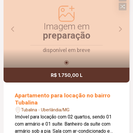
todos os quartos; Portão basculante em alumínio
com 4,00 metros; Piscina de 2,50 x 6,00 metros;
Pergolado em aroeira e ipê; Aquecimento solar
em todas as torneiras e chuveiros; Projeto
Imagem em
moderno com ambientes amplos, integrados e
preparação
excelente padrão de acabamento.
disponível em breve
R$ 1.750,00 L
Apartamento para locação no bairro
Tubalina
Tubalina - Uberlândia/MG
Imóvel para locação com 02 quartos, sendo 01
com armário e 01 suíte. Banheiro da suíte com
armário sob a pia. Sala com ar-condicionado e