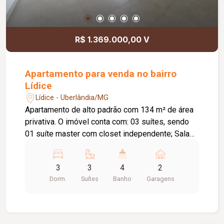
persianas de enrolar; Acesso social e de serviço
independentes; Infraestrutura pronta para
instalação de ar-condicionado; Projeto moderno
R$ 1.369.000,00 V
com excelente distribuição dos ambientes,
proporcionando conforto, sofisticação e
qualidade de vida em um dos endereços mais
Apartamento para venda no bairro
valorizados de Uberlândia.
Lídice
Lídice - Uberlândia/MG
Apartamento de alto padrão com 134 m² de área
privativa. O imóvel conta com: 03 suítes, sendo
01 suíte master com closet independente; Sala
em 02 ambientes; Lavabo; Varanda gourmet
ampla com bancada; Cozinha ampla e integrada;
3
3
4
2
Hall de circulação com espaço para roupeiro;
Dorm.
Suítes
Banho
Garagens
Lavanderia; Despensa; 02 vagas de garagem
livres e cobertas; O condomínio oferece: Lobby
de entrada com pé-direito duplo; Piscina adulto,
infantil e deck molhado com sistema quebra-