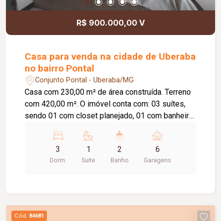
R$ 900.000,00 V
Casa para venda na cidade de Uberaba
no bairro Pontal
Conjunto Pontal - Uberaba/MG
Casa com 230,00 m² de área construída. Terreno
com 420,00 m². O imóvel conta com: 03 suítes,
sendo 01 com closet planejado, 01 com banheira
de hidromassagem e 01 com sauna; Sala de TV;
Lavabo; Cozinha americana com móveis
3
1
2
6
planejados; Despensa integrada à lavanderia;
Dorm.
Suite
Banho
Garagens
Área gourmet com piscina; Espaço para
academia; 06 vagas de garagem; Diferenciais:
Imóvel recém-reformado; Piso em porcelanato
com rodapés embutidos; Estrutura metálica em
alumínio; Persianas com cortinas elétricas em
Cód.
84681