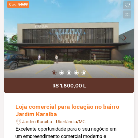
comodidade e autonomia para as operações do
Cód.
84698
dia a dia. Conta ainda com estacionamento
rotativo para aproximadamente 05 veículos e 05
motocicletas, área ajardinada e uma excelente
vista, criando um ambiente agradável para
clientes e colaboradores. Um espaço estratégico,
confortável e preparado para impulsionar o
crescimento do seu negócio.
R$ 1.800,00 L
Loja comercial para locação no bairro
Jardim Karaíba
Jardim Karaiba - Uberlândia/MG
Excelente oportunidade para o seu negócio em
um empreendimento comercial moderno e