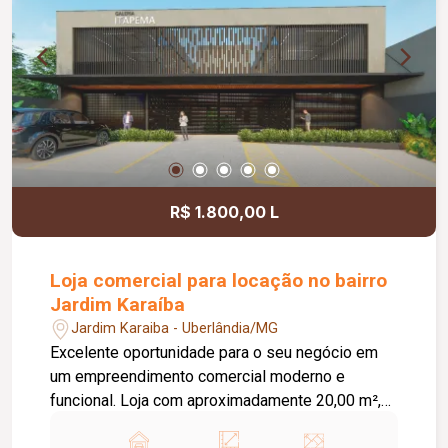
motocicletas, área ajardinada e uma excelente
vista, criando um ambiente agradável para
clientes e colaboradores. Um espaço estratégico,
confortável e preparado para impulsionar o
crescimento do seu negócio.
R$ 1.800,00 L
Loja comercial para locação no bairro
Jardim Karaíba
Jardim Karaiba - Uberlândia/MG
Excelente oportunidade para o seu negócio em
um empreendimento comercial moderno e
funcional. Loja com aproximadamente 20,00 m²,
ideal para diversos segmentos que buscam um