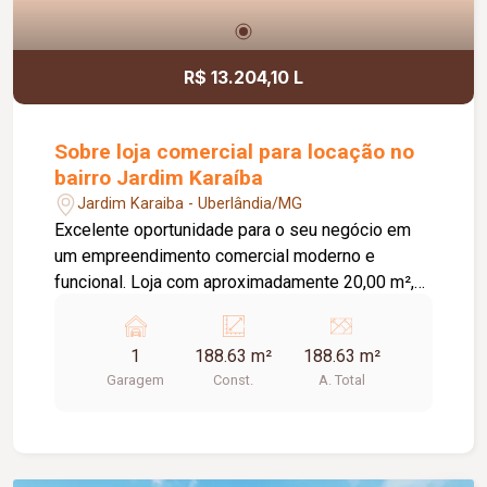
R$ 13.204,10 L
Sobre loja comercial para locação no
bairro Jardim Karaíba
Jardim Karaiba - Uberlândia/MG
Excelente oportunidade para o seu negócio em
um empreendimento comercial moderno e
funcional. Loja com aproximadamente 20,00 m²,
ideal para diversos segmentos que buscam um
espaço prático, bem estruturado e pronto para
1
188.63 m²
188.63 m²
receber clientes. O empreendimento oferece uma
Garagem
Const.
A. Total
completa infraestrutura compartilhada, contando
com banheiros e vestiários, copa/cozinha de
apoio, pequeno depósito e medição individual de
energia elétrica e água, proporcionando mais