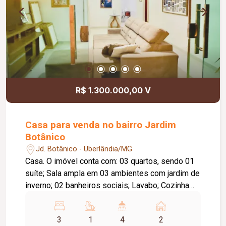
clientes e colaboradores. Um espaço estratégico,
confortável e preparado para impulsionar o
crescimento do seu negócio.
R$ 1.300.000,00 V
Casa para venda no bairro Jardim
Botânico
Jd. Botânico - Uberlândia/MG
Casa. O imóvel conta com: 03 quartos, sendo 01
suíte; Sala ampla em 03 ambientes com jardim de
inverno; 02 banheiros sociais; Lavabo; Cozinha
com armários planejados e bancada; Copa
integrada; Lavanderia com armários; Espaço
3
1
4
2
gourmet com balcão em granito, armários