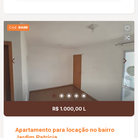
agradável e bem iluminado. Dispõe ainda de 01
vaga de garagem e está em um condomínio
moderno com elevador privativo e ampla área de
lazer, incluindo salão de festas, academia,
Cód.
84688
lavanderia, piscinas adulto e infantil, playground,
espaço gourmet com terraço, bicicletário e mini
mercado. O condomínio oferece também portaria
24 horas, garantindo mais segurança e
comodidade para os moradores. Uma excelente
oportunidade para morar com conforto,
praticidade e qualidade de vida.
R$ 1.000,00 L
Apartamento para locação no bairro
Jardim Patrícia