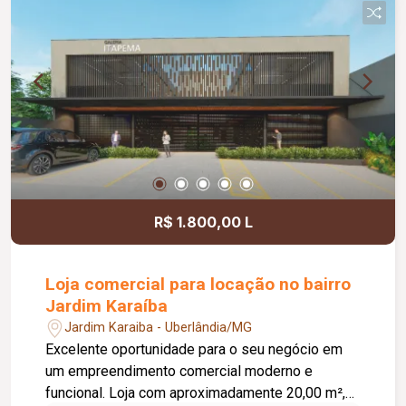
rotativo para aproximadamente 05 veículos e 05
motocicletas, área ajardinada e uma excelente
vista, criando um ambiente agradável para
clientes e colaboradores. Um espaço estratégico,
confortável e preparado para impulsionar o
crescimento do seu negócio.
R$ 1.800,00 L
Loja comercial para locação no bairro
Jardim Karaíba
Jardim Karaiba - Uberlândia/MG
Excelente oportunidade para o seu negócio em
um empreendimento comercial moderno e
funcional. Loja com aproximadamente 20,00 m²,