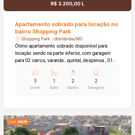
R$ 3.200,00 L
Apartamento sobrado para locação no
bairro Shopping Park
Shopping Park - Uberlândia/MG
Ótimo apartamento sobrado disponível para
locação sendo na parte inferior, com garagem
para 02 carros, varanda , quintal, despensa , 01
banheiro, 01 sala. Parte superior com 03 quartos,
01 quarto com 01 guarda roupa, 01 suite, sacada,
3
1
2
2
02 salas, cozinha com armário sob a pia,
Dorm.
Suite
Banho
Garagens
lavanderia, banheiro social e da suite com box,
sacada em volta do apartamento. Água incluso no
valor de aluguel.
Cód.
84678