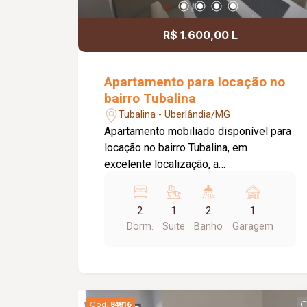
R$ 1.600,00 L
Apartamento para locação no
bairro Tubalina
Tubalina - Uberlândia/MG
Apartamento mobiliado disponível para
locação no bairro Tubalina, em
excelente localização, a
aproximadamente 150 metros da
Avenida Getúlio Vargas. O imóvel conta
2
1
2
1
com portão e porteiro eletrônicos,
Dorm.
Suite
Banho
Garagem
fechadura eletrônica, 01 vaga de
estacionamento com excelente
posicionamento e sol da manhã, sala
em 02 ambientes mobiliada com sofá
reclinável de 02 lugares, mesa de jantar
Cód.
84816