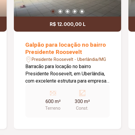
R$ 12.000,00 L
Galpão para locação no bairro
Presidente Roosevelt
Presidente Roosevelt - Uberlândia/MG
Barracão para locação no bairro
Presidente Roosevelt, em Uberlândia,
com excelente estrutura para empresas
de diversos segmentos. O imóvel
possui 600 m² de terreno e 300 m² de
600 m²
300 m²
área construída, distribuídos de forma
Terreno
Const.
funcional para atender às necessidades
do seu negócio. O espaço principal
conta com um amplo salão de
aproximadamente 250 m², ideal para