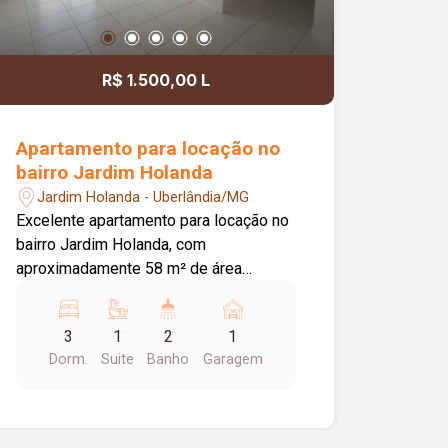
R$ 1.500,00 L
Apartamento para locação no
bairro Jardim Holanda
Jardim Holanda - Uberlândia/MG
Excelente apartamento para locação no
bairro Jardim Holanda, com
aproximadamente 58 m² de área
privativa. O imóvel é composto por sala
integrada à cozinha, que conta com
3
1
2
1
armários planejados e bancada, área de
Dorm.
Suite
Banho
Garagem
serviço, 03 quartos, sendo 02 com
armários planejados e 01 suíte. Possui
ainda 01 banheiro social com box em
vidro e armário, hall com roupeiro e 01