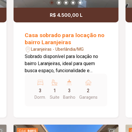
R$ 4.500,00 L
Casa sobrado para locação no
bairro Laranjeiras
Laranjeiras - Uberlândia/MG
Sobrado disponível para locação no
bairro Laranjeiras, ideal para quem
busca espaço, funcionalidade e
praticidade em uma região residencial
tranquila, com fácil acesso às principais
3
1
3
2
vias da cidade e próximo a comércios e
Dorm.
Suite
Banho
Garagens
serviços essenciais. O imóvel possui
253,00 m² de terreno e 136,00 m² de
área construída, dispondo de sala
ampla em 02 ambientes, cozinha, 03
dormitórios, sendo 01 suíte, 02 quartos
Cód.
84815