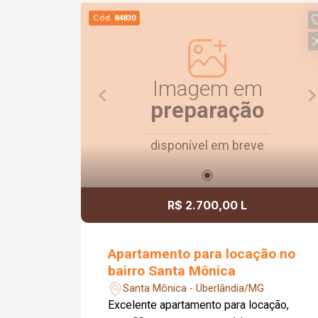
excelente iluminação natural. Destaque
Cód.
84830
para a varanda gourmet com
churrasqueira, ideal para momentos de
lazer e confraternização. O apartamento
dispõe ainda de elevador e 02 vagas
Imagem em
de garagem.
preparação
disponível em breve
R$ 2.700,00 L
Apartamento para locação no
bairro Santa Mônica
Santa Mônica - Uberlândia/MG
Excelente apartamento para locação,