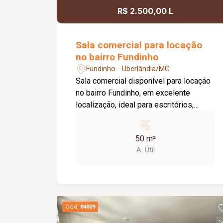
R$ 2.500,00 L
Sala comercial para locação
no bairro Fundinho
Fundinho - Uberlândia/MG
Sala comercial disponível para locação
no bairro Fundinho, em excelente
localização, ideal para escritórios,
consultórios, clínicas, estúdios e
profissionais liberais. O imóvel possui
50 m²
aproximadamente 50 m², forro em
A. Útil
gesso, copa, ponto de água, interfone e
acesso por senha, oferecendo
praticidade e funcionalidade para o dia
a dia da sua empresa. O prédio
comercial conta com excelente
Cód.
84809
infraestrutura, incluindo jardim e área de