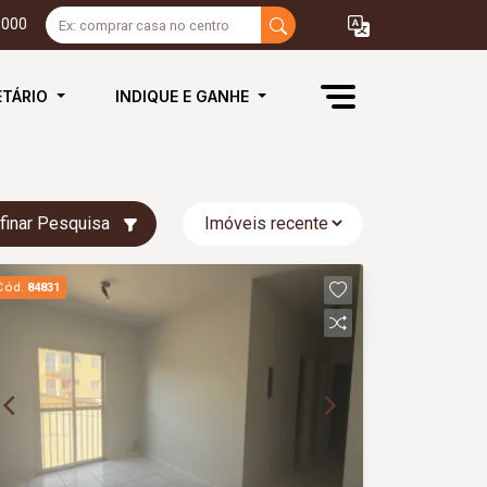
3000
ETÁRIO
INDIQUE E GANHE
finar Pesquisa
Cód.
84831