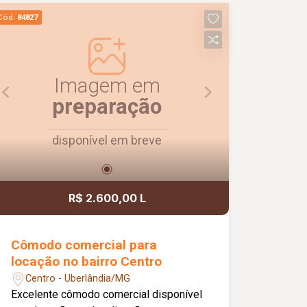
vaga de garagem com acesso pela rua
Cód.
84827
lateral. Uma excelente opção para quem
busca conforto, praticidade e uma ótima
localização. Agende uma visita e venha
conhecer!
Imagem em
preparação
disponível em breve
R$ 2.600,00 L
Cômodo comercial para
locação no bairro Centro
Centro - Uberlândia/MG
Excelente cômodo comercial disponível