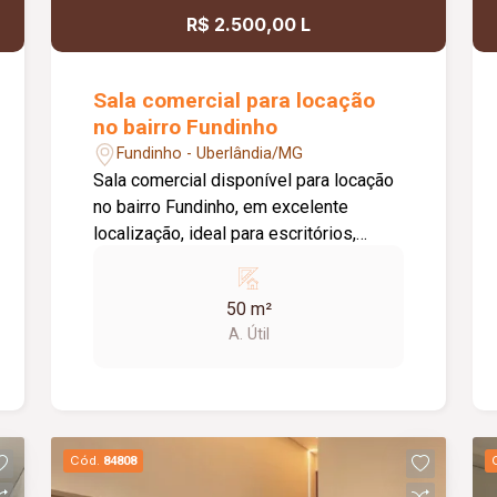
possibilidade de ampliação da área da
R$ 2.500,00 L
sala, conforme a necessidade do
locatário. Entre em contato para mais
informações e agende uma visita.
Sala comercial para locação
no bairro Fundinho
Fundinho - Uberlândia/MG
Sala comercial disponível para locação
no bairro Fundinho, em excelente
localização, ideal para escritórios,
consultórios, clínicas, estúdios e
profissionais liberais. O imóvel possui
50 m²
aproximadamente 50 m², forro em
A. Útil
gesso, copa, ponto de água, interfone e
acesso por senha, oferecendo
praticidade e funcionalidade para o dia
a dia da sua empresa. O prédio
comercial conta com excelente
Cód.
84808
infraestrutura, incluindo jardim e área de