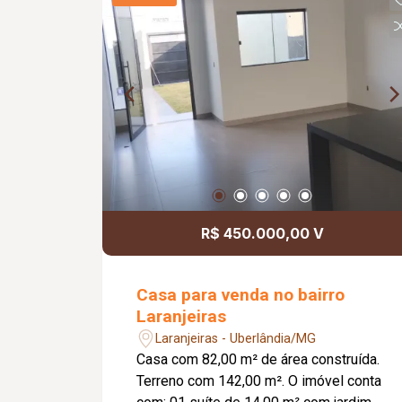
em vidro com 04 cadeiras, rack e TV,
hall de circulação para 02 quartos,
sendo 01 com cama de solteiro e 01
suíte com cama de casal. Possui
banheiro da suíte com box, chuveiro e
espelho, banheiro social com chuveiro
e espelho, cozinha integrada à área de
serviço equipada com cooktop, botijão
de gás e máquina de lavar, piso em
porcelanato, pintura nova e
aproximadamente 50 m² de área
R$ 450.000,00 V
privativa.
Casa para venda no bairro
Laranjeiras
Laranjeiras - Uberlândia/MG
Casa com 82,00 m² de área construída.
Terreno com 142,00 m². O imóvel conta