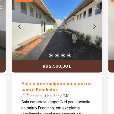
com espaço para closet e 02 com
sacada, 03 banheiros, lavanderia, área
gourmet com churrasqueira e banheiro
de apoio, além de 02 vagas de garagem
com portão eletrônico. Observação: o
imóvel não possui armários planejados.
R$ 2.500,00 L
Sala comercialpara locação no
bairro Fundinho
Fundinho - Uberlândia/MG
Sala comercial disponível para locação
no bairro Fundinho, em excelente