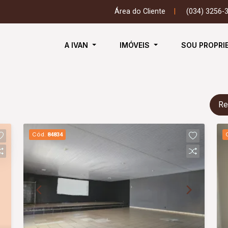
Área do Cliente
|
(034) 3256-
A IVAN
IMÓVEIS
SOU PROPRI
Re
Cód.
84834