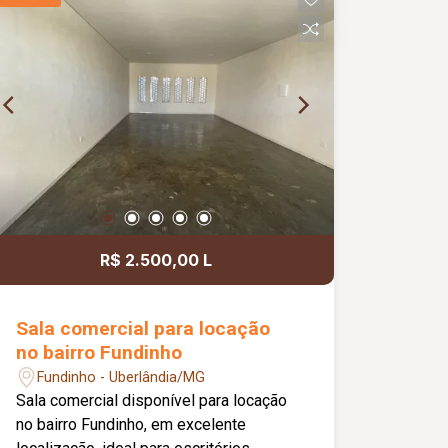
pequenos * Portão eletrônico * 2
interfones para maior comodidade e
acessibilidade * Energia solar
atendendo as 3 suítes, proporcionando
mais economia e eficiência energética
R$ 2.500,00 L
Sala comercial para locação
no bairro Fundinho
Fundinho - Uberlândia/MG
Sala comercial disponível para locação
no bairro Fundinho, em excelente