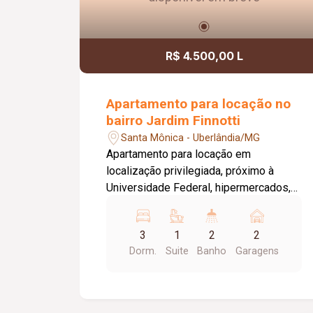
R$ 4.500,00 L
Apartamento para locação no
bairro Jardim Finnotti
Santa Mônica - Uberlândia/MG
Apartamento para locação em
localização privilegiada, próximo à
Universidade Federal, hipermercados,
farmácias, hospitais e aos principais
serviços da região. O imóvel conta com
3
1
2
2
03 quartos, sendo 01 suíte ampla com
Dorm.
Suite
Banho
Garagens
closet, oferecendo conforto e
praticidade para toda a família. Possui
sala espaçosa com vista livre,
ambientes bem distribuídos e