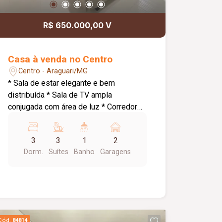
R$ 650.000,00 V
Casa à venda no Centro
Centro - Araguari/MG
* Sala de estar elegante e bem
distribuída * Sala de TV ampla
conjugada com área de luz * Corredor
de acesso aos quartos * 3 quartos com
suíte, sendo: * Suíte master com
3
3
1
2
armários planejados e banheira de
Dorm.
Suítes
Banho
Garagens
hidromassagem * 1 suíte com armários
planejados * Cozinha conjugada com
área gourmet ampla * Churrasqueira a
carvão * Espaço externo com piso *
Área de serviço * Pequena despensa *
Banheiro social * Garagem para 2 carros
Cód.
84814