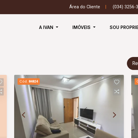
Área do Cliente
|
(034) 3256-
A IVAN
IMÓVEIS
SOU PROPRI
Re
Cód.
84824