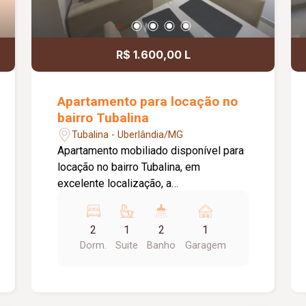
R$ 1.600,00 L
Apartamento para locação no
bairro Tubalina
Tubalina - Uberlândia/MG
Apartamento mobiliado disponível para
locação no bairro Tubalina, em
excelente localização, a
aproximadamente 150 metros da
Avenida Getúlio Vargas. O imóvel conta
2
1
2
1
com portão e porteiro eletrônicos,
Dorm.
Suite
Banho
Garagem
fechadura eletrônica, 01 vaga de
estacionamento com excelente
posicionamento e sol da manhã, sala
em 02 ambientes mobiliada com sofá