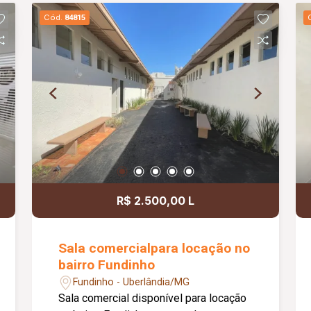
reclinável de 02 lugares, mesa de jantar
Cód.
84815
em vidro com 04 cadeiras, rack e TV,
hall de circulação para 02 quartos,
sendo 01 com cama de solteiro e 01
suíte com cama de casal. Possui
banheiro da suíte com box, chuveiro e
espelho, banheiro social com chuveiro
e espelho, cozinha integrada à área de
serviço equipada com cooktop, botijão
de gás e máquina de lavar, piso em
porcelanato, pintura nova e
aproximadamente 50 m² de área
R$ 2.500,00 L
privativa.
Sala comercialpara locação no
bairro Fundinho
Fundinho - Uberlândia/MG
Sala comercial disponível para locação