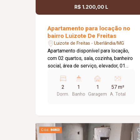
possibilidade de ampliação da área da
R$ 1.200,00 L
sala, conforme a necessidade do
locatário. Entre em contato para mais
informações e agende uma visita.
Apartamento para locação no
bairro Luizote De Freitas
Luizote de Freitas - Uberlândia/MG
Apartamento disponível para locação,
com 02 quartos, sala, cozinha, banheiro
social, área de serviço, elevador, 01
vaga de garagem e portaria 24 horas. O
condomínio oferece academia, piscina
2
1
1
57 m²
e salão de festas, proporcionando mais
Dorm.
Banho
Garagem
A. Total
conforto e lazer para os moradores. A
taxa de condomínio está inclusa no
valor do aluguel.
Cód.
84803