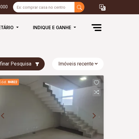
3000
ETÁRIO
INDIQUE E GANHE
finar Pesquisa
Cód.
84822