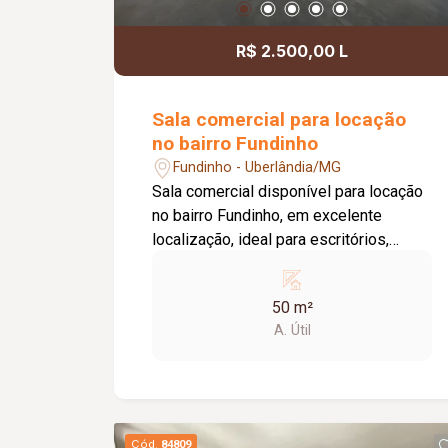
R$ 2.500,00 L
Sala comercial para locação
no bairro Fundinho
Fundinho - Uberlândia/MG
Sala comercial disponível para locação
no bairro Fundinho, em excelente
localização, ideal para escritórios,
consultórios, clínicas, estúdios e
profissionais liberais. O imóvel possui
50 m²
aproximadamente 50 m², forro em
A. Útil
gesso, copa, ponto de água, interfone e
acesso por senha, oferecendo
praticidade e funcionalidade para o dia
a dia da sua empresa. O prédio
comercial conta com excelente
Cód.
84809