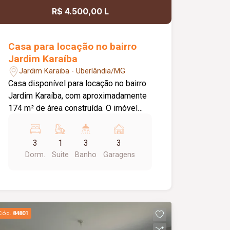
R$ 4.500,00 L
Casa para locação no bairro
Jardim Karaíba
Jardim Karaiba - Uberlândia/MG
Casa disponível para locação no bairro
Jardim Karaíba, com aproximadamente
174 m² de área construída. O imóvel
dispõe de sala ampla em 02 ambientes,
03 quartos, sendo 02 com armários e
3
1
3
3
01 suíte, banheiro social com armário,
Dorm.
Suite
Banho
Garagens
cozinha americana planejada com
armários, fogão cooktop novo e forno,
área de serviço e edícula com área
gourmet, além de 01 quarto de apoio.
Conta ainda com varanda gourmet
Cód.
84801
equipada com churrasqueira, 03 vagas