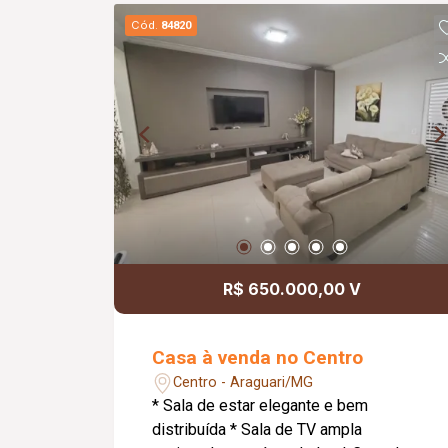
iluminação em LED, proporcionando um
Cód.
84820
ambiente moderno, funcional e versátil
para diversas atividades.
R$ 650.000,00 V
Casa à venda no Centro
Centro - Araguari/MG
* Sala de estar elegante e bem
distribuída * Sala de TV ampla