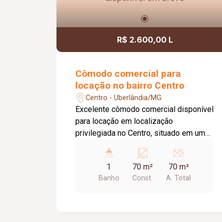
R$ 2.600,00 L
Cômodo comercial para
locação no bairro Centro
Centro - Uberlândia/MG
Excelente cômodo comercial disponível
para locação em localização
privilegiada no Centro, situado em uma
das principais avenidas da cidade e
próximo ao Terminal Central,
1
70 m²
70 m²
oferecendo grande visibilidade e fácil
Banho
Const.
A. Total
acesso. O imóvel possui
aproximadamente 70 m² de área,
dispondo de 01 banheiro, 01 depósito,
02 portas de aço e teto rebaixado com