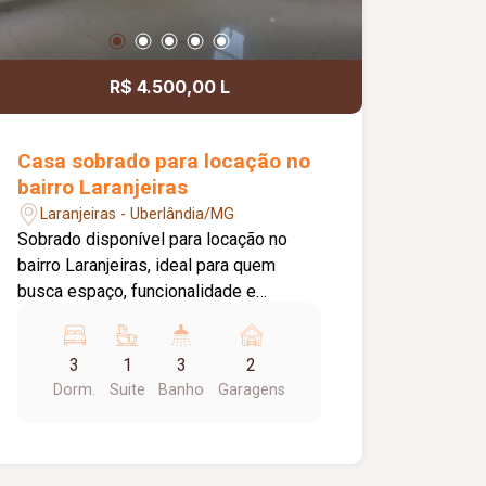
R$ 4.500,00 L
Casa sobrado para locação no
bairro Laranjeiras
Laranjeiras - Uberlândia/MG
Sobrado disponível para locação no
bairro Laranjeiras, ideal para quem
busca espaço, funcionalidade e
praticidade em uma região residencial
tranquila, com fácil acesso às principais
3
1
3
2
vias da cidade e próximo a comércios e
Dorm.
Suite
Banho
Garagens
serviços essenciais. O imóvel possui
253,00 m² de terreno e 136,00 m² de
área construída, dispondo de sala
ampla em 02 ambientes, cozinha, 03