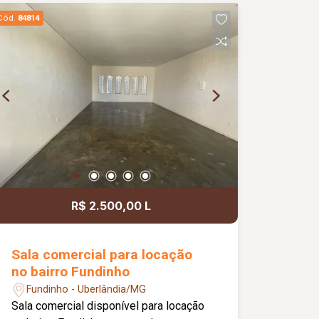
dormitórios, sendo 01 suíte, 02 quartos
Cód.
84814
com espaço para closet e 02 com
sacada, 03 banheiros, lavanderia, área
gourmet com churrasqueira e banheiro
de apoio, além de 02 vagas de garagem
com portão eletrônico. Observação: o
imóvel não possui armários planejados.
R$ 2.500,00 L
Sala comercial para locação
no bairro Fundinho
Fundinho - Uberlândia/MG
Sala comercial disponível para locação