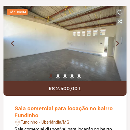
jardim e área de convivência compartilhada,
banheiros feminino e masculino com
Cód.
84813
acessibilidade, controle de acesso facial, água
inclusa no condomínio, zelador e limpeza das
áreas comuns, copa, DML (Depósito de Material
de Limpeza), sistema de ronda, alarme, câmeras
de segurança e internet disponível. Como
diferencial, existe a possibilidade de ampliação
da área da sala, conforme a necessidade do
locatário. Entre em contato para mais
informações e agende uma visita.
R$ 2.500,00 L
Sala comercial para locação no bairro
Fundinho
Fundinho - Uberlândia/MG
Sala comercial disponível para locação no bairro