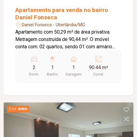
Apartamento para venda no bairro
Daniel Fonseca
Daniel Fonseca - Uberlândia/MG
Apartamento com 50,29 m² de área privativa.
Metragem construída de 90,44 m². O imóvel
conta com: 02 quartos, sendo 01 com armário
embutido e 01 com ar-condicionado; Sala em 02
ambientes; Banheiro social com armário e box em
2
1
1
90.44 m²
blindex; Cozinha com armário; Lavanderia; 01
Dorm.
Banho
Garagem
Const.
vaga de garagem coberta; O condomínio oferece:
Portões eletrônicos; Interfone; Cerca concertina;
Sistema de alarme; Elevador. Diferenciais:
Ambientes funcionais e bem distribuídos,
proporcionando conforto e praticidade para o dia
Cód.
84804
a dia.