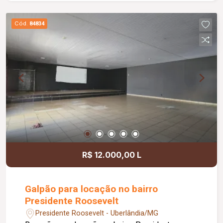
gourmet com churrasqueira, ideal para momentos
de lazer e confraternização. O apartamento
Cód.
84834
dispõe ainda de elevador e 02 vagas de
garagem.
R$ 12.000,00 L
Galpão para locação no bairro
Presidente Roosevelt
Presidente Roosevelt - Uberlândia/MG