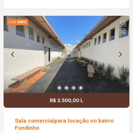
sala medindo 2,50 x 1,20 m; Portão basculante de
3,00 m; Preparação para água quente nos
banheiros e cozinha; Banheiros com box e ducha
Cód.
84815
higiênica; Paisagismo completo; Muros com
concertina e cerca elétrica, proporcionando mais
segurança.
R$ 2.500,00 L
Sala comercialpara locação no bairro
Fundinho