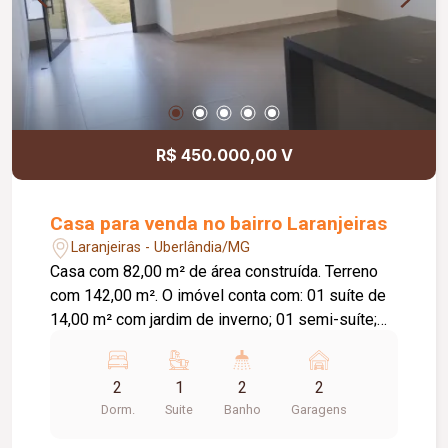
R$ 450.000,00 V
Casa para venda no bairro Laranjeiras
Laranjeiras - Uberlândia/MG
Casa com 82,00 m² de área construída. Terreno
com 142,00 m². O imóvel conta com: 01 suíte de
14,00 m² com jardim de inverno; 01 semi-suíte;
Sala e cozinha integradas com pé-direito de 4,00
m; Área gourmet; Diferenciais: Piso em
2
1
2
2
porcelanato Via Rosa Tipo A com rodapé
Dorm.
Suite
Banho
Garagens
embutido; Tubulação Amanco; Louças Deca; Gás
encanado; Esquadrias em alumínio preto; Porta da