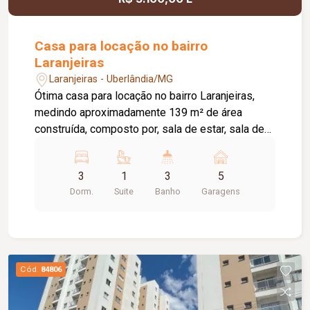
oferecer conforto, sofisticação e funcionalidade.
Casa para locação no bairro
Laranjeiras
Laranjeiras - Uberlândia/MG
Ótima casa para locação no bairro Laranjeiras,
medindo aproximadamente 139 m² de área
construída, composto por, sala de estar, sala de
jantar ampla com cozinha auxiliar, 03 quartos
sendo 01 suite, banheiro social, cozinha com
3
1
3
5
armários planejados cooktop e geladeira,
Dorm.
Suite
Banho
Garagens
despensa e área de serviço, banheiro externo,
varanda, pelo menos 05 vagas de garagem,
portão eletrônico, cerca concertina, e aquecedor
solar.
Cód.
84806