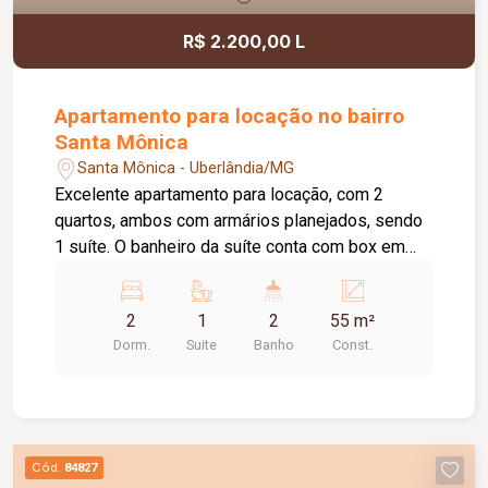
R$ 2.200,00 L
Apartamento para locação no bairro
Santa Mônica
Santa Mônica - Uberlândia/MG
Excelente apartamento para locação, com 2
quartos, ambos com armários planejados, sendo
1 suíte. O banheiro da suíte conta com box em
vidro e armário sob a pia. O imóvel possui sala
ampla e bem iluminada, sacada com
2
1
2
55 m²
churrasqueira, cozinha com armários planejados e
Dorm.
Suite
Banho
Const.
cooktop, área de serviço com armário e banheiro
social com box em vidro e armário sob a pia. O
condomínio oferece elevador e academia. O
apartamento dispõe ainda de 1 vaga de garagem
com capacidade para 2 carros. Um imóvel
Cód.
84827
confortável, funcional e pronto para morar.