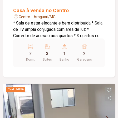
Casa à venda no Centro
Centro - Araguari/MG
* Sala de estar elegante e bem distribuída * Sala
de TV ampla conjugada com área de luz *
Corredor de acesso aos quartos * 3 quartos com
suíte, sendo: * Suíte master com armários
planejados e banheira de hidromassagem * 1
3
3
1
2
suíte com armários planejados * Cozinha
Dorm.
Suítes
Banho
Garagens
conjugada com área gourmet ampla *
Churrasqueira a carvão * Espaço externo com
piso * Área de serviço * Pequena despensa *
Banheiro social * Garagem para 2 carros
pequenos * Portão eletrônico * 2 interfones para
Cód.
84816
maior comodidade e acessibilidade * Energia
solar atendendo as 3 suítes, proporcionando
mais economia e eficiência energética