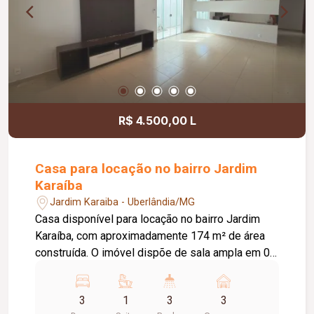
R$ 4.500,00 L
Casa para locação no bairro Jardim
Karaíba
Jardim Karaiba - Uberlândia/MG
Casa disponível para locação no bairro Jardim
Karaíba, com aproximadamente 174 m² de área
construída. O imóvel dispõe de sala ampla em 02
ambientes, 03 quartos, sendo 02 com armários e
01 suíte, banheiro social com armário, cozinha
3
1
3
3
americana planejada com armários, fogão