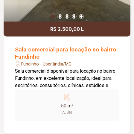
locatário. Entre em contato para mais
informações e agende uma visita.
R$ 2.500,00 L
Sala comercial para locação no bairro
Fundinho
Fundinho - Uberlândia/MG
Sala comercial disponível para locação no bairro
Fundinho, em excelente localização, ideal para
escritórios, consultórios, clínicas, estúdios e
profissionais liberais. O imóvel possui
aproximadamente 50 m², forro em gesso, copa,
50 m²
ponto de água, interfone e acesso por senha,
A. Útil
oferecendo praticidade e funcionalidade para o
dia a dia da sua empresa. O prédio comercial
conta com excelente infraestrutura, incluindo