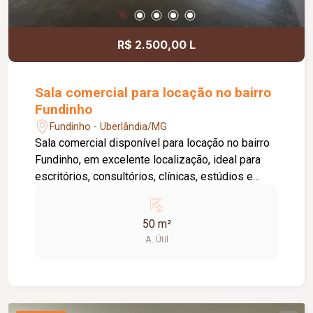
informações e agende uma visita.
R$ 2.500,00 L
Sala comercial para locação no bairro
Fundinho
Fundinho - Uberlândia/MG
Sala comercial disponível para locação no bairro
Fundinho, em excelente localização, ideal para
escritórios, consultórios, clínicas, estúdios e
profissionais liberais. O imóvel possui
aproximadamente 50 m², forro em gesso, copa,
50 m²
ponto de água, interfone e acesso por senha,
A. Útil
oferecendo praticidade e funcionalidade para o
dia a dia da sua empresa. O prédio comercial
conta com excelente infraestrutura, incluindo
jardim e área de convivência compartilhada,
banheiros feminino e masculino com