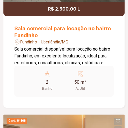
R$ 2.500,00 L
Sala comercial para locação no bairro
Fundinho
Fundinho - Uberlândia/MG
Sala comercial disponível para locação no bairro
Fundinho, em excelente localização, ideal para
escritórios, consultórios, clínicas, estúdios e
profissionais liberais. O imóvel possui
aproximadamente 50 m², forro em gesso, copa,
2
50 m²
ponto de água, interfone e acesso por senha,
Banho
A. Útil
oferecendo praticidade e funcionalidade para o
dia a dia da sua empresa. O prédio comercial
conta com excelente infraestrutura, incluindo
jardim e área de convivência compartilhada,
banheiros feminino e masculino com
Cód.
84808
acessibilidade, controle de acesso facial, água