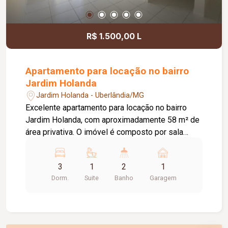
receber sua empresa.
R$ 1.500,00 L
Apartamento para locação no bairro
Jardim Holanda
Jardim Holanda - Uberlândia/MG
Excelente apartamento para locação no bairro
Jardim Holanda, com aproximadamente 58 m² de
área privativa. O imóvel é composto por sala
integrada à cozinha, que conta com armários
planejados e bancada, área de serviço, 03
3
1
2
1
quartos, sendo 02 com armários planejados e 01
Dorm.
Suite
Banho
Garagem
suíte. Possui ainda 01 banheiro social com box
em vidro e armário, hall com roupeiro e 01 vaga
de garagem com acesso pela rua lateral. Uma
excelente opção para quem busca conforto,