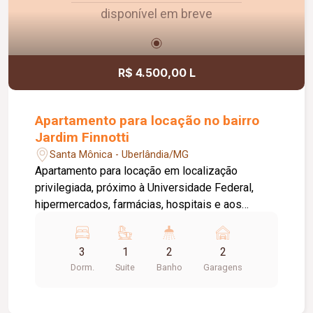
disponível em breve
R$ 4.500,00 L
Apartamento para locação no bairro
Jardim Finnotti
Santa Mônica - Uberlândia/MG
Apartamento para locação em localização
privilegiada, próximo à Universidade Federal,
hipermercados, farmácias, hospitais e aos
principais serviços da região. O imóvel conta com
03 quartos, sendo 01 suíte ampla com closet,
3
1
2
2
oferecendo conforto e praticidade para toda a
Dorm.
Suite
Banho
Garagens
família. Possui sala espaçosa com vista livre,
ambientes bem distribuídos e excelente
iluminação natural. Destaque para a varanda