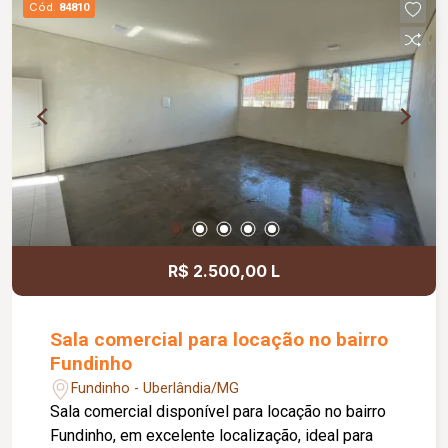
Cód.
84810
acessibilidade, controle de acesso facial, água
inclusa no condomínio, zelador e limpeza das
áreas comuns, copa, DML (Depósito de Material
de Limpeza), sistema de ronda, alarme, câmeras
de segurança e internet disponível. Como
diferencial, existe a possibilidade de ampliação
da área da sala, conforme a necessidade do
locatário. Entre em contato para mais
informações e agende uma visita.
R$ 2.500,00 L
Sala comercial para locação no bairro
Fundinho
Fundinho - Uberlândia/MG
Sala comercial disponível para locação no bairro
Fundinho, em excelente localização, ideal para