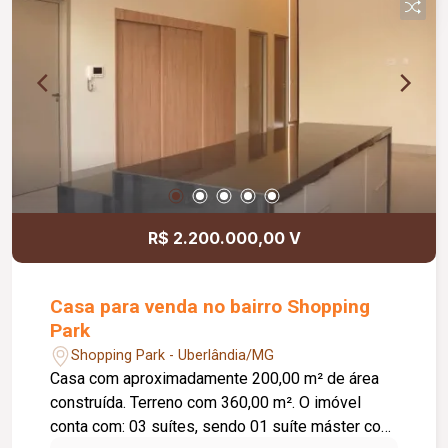
inclusa no condomínio, zelador e limpeza das
áreas comuns, copa, DML (Depósito de Material
de Limpeza), sistema de ronda, alarme, câmeras
de segurança e internet disponível. Como
diferencial, existe a possibilidade de ampliação
da área da sala, conforme a necessidade do
locatário. Entre em contato para mais
informações e agende uma visita.
R$ 2.200.000,00 V
Casa para venda no bairro Shopping
Park
Shopping Park - Uberlândia/MG
Casa com aproximadamente 200,00 m² de área
construída. Terreno com 360,00 m². O imóvel
conta com: 03 suítes, sendo 01 suíte máster com