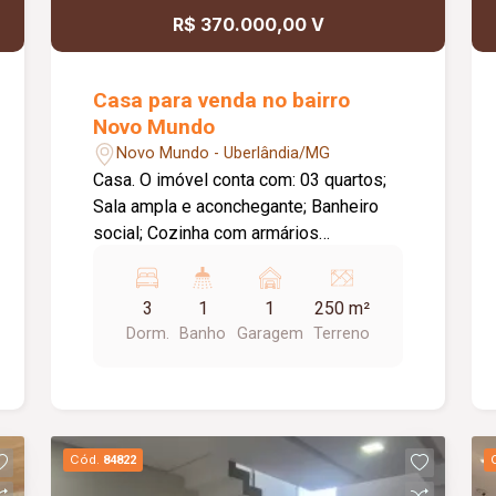
R$ 370.000,00 V
Casa para venda no bairro
Novo Mundo
Novo Mundo - Uberlândia/MG
Casa. O imóvel conta com: 03 quartos;
Sala ampla e aconchegante; Banheiro
social; Cozinha com armários
planejados; Lavanderia; Garagem.
3
1
1
250 m²
Dorm.
Banho
Garagem
Terreno
Cód.
84822