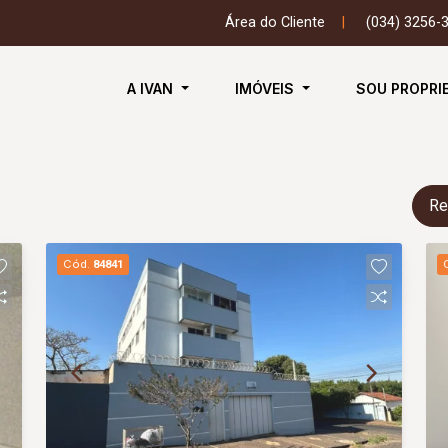
Área do Cliente
|
(034) 3256-
A IVAN
IMÓVEIS
SOU PROPRI
Re
Cód.
84841