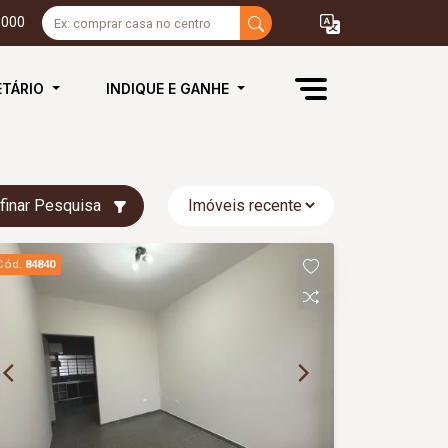
3000
ETÁRIO
INDIQUE E GANHE
finar Pesquisa
Cód.
84840