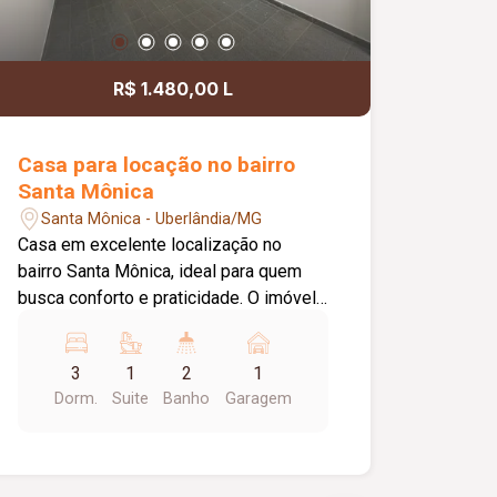
R$ 1.480,00 L
Casa para locação no bairro
Santa Mônica
Santa Mônica - Uberlândia/MG
Casa em excelente localização no
bairro Santa Mônica, ideal para quem
busca conforto e praticidade. O imóvel
conta com 03 quartos, sendo 01 suíte,
banheiro social, sala de estar
3
1
2
1
aconchegante e cozinha equipada com
Dorm.
Suite
Banho
Garagem
armário sob a pia. Possui ainda área de
lavanderia e 01 vaga de garagem
coberta. Ótima opção para moradia, em
uma região valorizada, com fácil