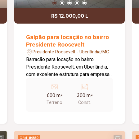
R$ 12.000,00 L
Galpão para locação no bairro
Presidente Roosevelt
Presidente Roosevelt - Uberlândia/MG
Barracão para locação no bairro
Presidente Roosevelt, em Uberlândia,
com excelente estrutura para empresas
de diversos segmentos. O imóvel
possui 600 m² de terreno e 300 m² de
600 m²
300 m²
área construída, distribuídos de forma
Terreno
Const.
funcional para atender às necessidades
do seu negócio. O espaço principal
conta com um amplo salão de
aproximadamente 250 m², ideal para
atividades comerciais, industriais,
Cód.
84830