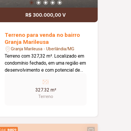
R$ 300.000,00 V
Terreno para venda no bairro
Granja Marileusa
Granja Marileusa - Uberlândia/MG
Terreno com 327,32 m². Localizado em
condomínio fechado, em uma região em
desenvolvimento e com potencial de
valorização. Condomínio fechado;
Terreno com boa área para construção;
327.32 m²
Região em expansão e crescimento;
Terreno
Excelente opção para construção
residencial ou investimento.
Cód.
84829