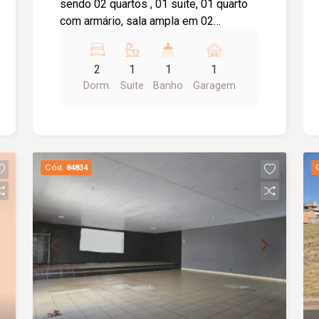
sendo 02 quartos , 01 suite, 01 quarto
com armário, sala ampla em 02
ambientes com sacada , lavabo,
cozinha com armário, área de serviço,
2
1
1
1
banheiro social com box e armário,
Dorm.
Suite
Banho
Garagem
elevador privativo, 01 vaga de garagem,
portaria 24 horas, brinquedoteca, salão
de festas.
Cód.
84834