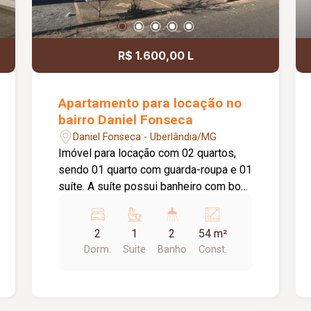
R$ 1.600,00 L
Apartamento para locação no
bairro Daniel Fonseca
Daniel Fonseca - Uberlândia/MG
Imóvel para locação com 02 quartos,
sendo 01 quarto com guarda-roupa e 01
suíte. A suíte possui banheiro com box
de vidro. Conta com sala, cozinha
equipada com cooktop e suggar, área
2
1
2
54 m²
de serviço, 01 banheiro social e 02
Dorm.
Suite
Banho
Const.
vagas de estacionamento.