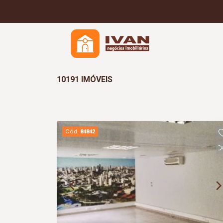
10191 IMÓVEIS
Cód.
84842