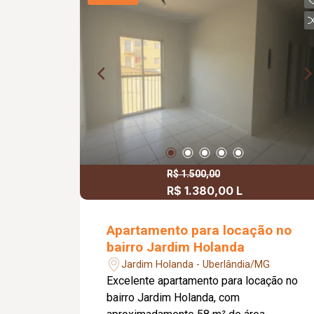
para a varanda gourmet com
churrasqueira, ideal para momentos de
lazer e confraternização. O apartamento
dispõe ainda de elevador e 02 vagas
de garagem.
R$ 1.500,00
R$ 1.380,00 L
Apartamento para locação no
bairro Jardim Holanda
Jardim Holanda - Uberlândia/MG
Excelente apartamento para locação no
bairro Jardim Holanda, com