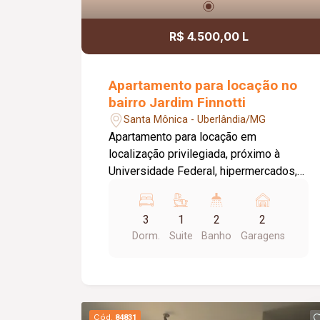
R$ 4.500,00 L
Apartamento para locação no
bairro Jardim Finnotti
Santa Mônica - Uberlândia/MG
Apartamento para locação em
localização privilegiada, próximo à
Universidade Federal, hipermercados,
farmácias, hospitais e aos principais
serviços da região. O imóvel conta com
3
1
2
2
03 quartos, sendo 01 suíte ampla com
Dorm.
Suite
Banho
Garagens
closet, oferecendo conforto e
praticidade para toda a família. Possui
sala espaçosa com vista livre,
ambientes bem distribuídos e
excelente iluminação natural. Destaque
Cód.
84831