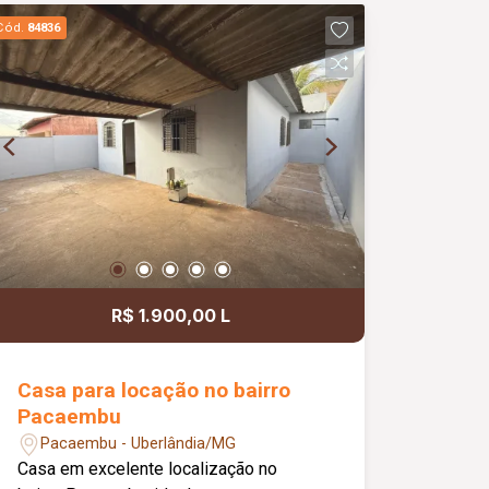
acesso a comércios, serviços e demais
Cód.
84836
conveniências.
R$ 1.900,00 L
Casa para locação no bairro
Pacaembu
Pacaembu - Uberlândia/MG
Casa em excelente localização no