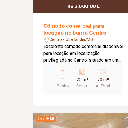
R$ 2.600,00 L
Cômodo comercial para
locação no bairro Centro
Centro - Uberlândia/MG
Excelente cômodo comercial disponível
para locação em localização
privilegiada no Centro, situado em uma
das principais avenidas da cidade e
próximo ao Terminal Central,
1
70 m²
70 m²
oferecendo grande visibilidade e fácil
Banho
Const.
A. Total
acesso. O imóvel possui
aproximadamente 70 m² de área,
dispondo de 01 banheiro, 01 depósito,
02 portas de aço e teto rebaixado com
iluminação em LED, proporcionando um
Cód.
84823
ambiente moderno, funcional e versátil