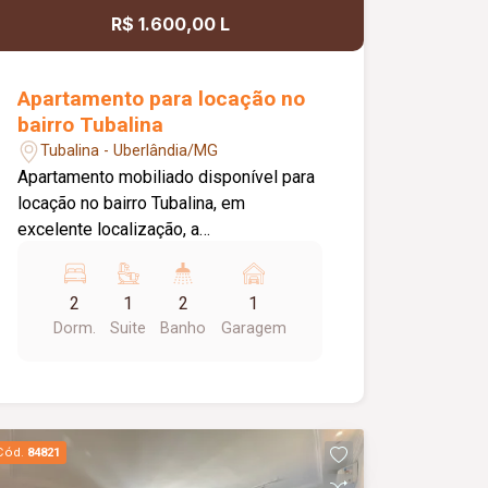
R$ 1.600,00 L
Apartamento para locação no
bairro Tubalina
Tubalina - Uberlândia/MG
Apartamento mobiliado disponível para
locação no bairro Tubalina, em
excelente localização, a
aproximadamente 150 metros da
Avenida Getúlio Vargas. O imóvel conta
2
1
2
1
com portão e porteiro eletrônicos,
Dorm.
Suite
Banho
Garagem
fechadura eletrônica, 01 vaga de
estacionamento com excelente
posicionamento e sol da manhã, sala
em 02 ambientes mobiliada com sofá
reclinável de 02 lugares, mesa de jantar
Cód.
84821
em vidro com 04 cadeiras, rack e TV,