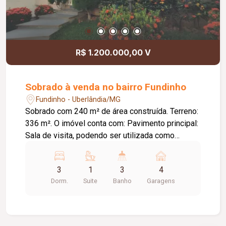
R$ 1.200.000,00 V
Sobrado à venda no bairro Fundinho
Fundinho - Uberlândia/MG
Sobrado com 240 m² de área construída. Terreno:
336 m². O imóvel conta com: Pavimento principal:
Sala de visita, podendo ser utilizada como
escritório, com parede de vidro e vista para o
jardim; Sala de TV com lavabo, claraboia e ar-
3
1
3
4
condicionado; Sala de jantar com ampla sacada;
Dorm.
Suite
Banho
Garagens
Cozinha planejada com coifa; 03 quartos com
armários em mogno, sendo 01 suíte; Banheiro
social; Subsolo: Varanda coberta para eventos
com capacidade para até 50 pessoas sentadas;