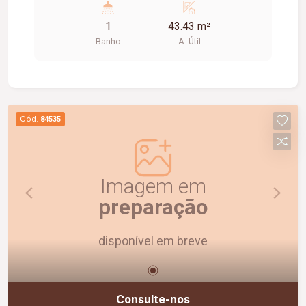
andar; Piso em cerâmica; Prédio seguro, ideal
1
43.43 m²
para instalação de escritórios e consultórios.
Banho
A. Útil
Cód.
84535
Imagem em
preparação
disponível em breve
Consulte-nos