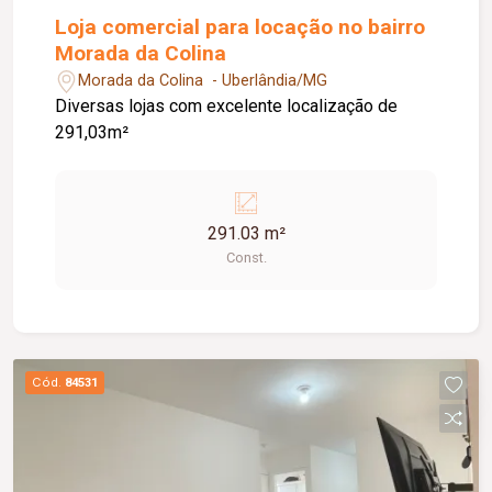
Loja comercial para locação no bairro
Morada da Colina
Morada da Colina - Uberlândia/MG
Diversas lojas com excelente localização de
291,03m²
291.03 m²
Const.
Cód.
84531