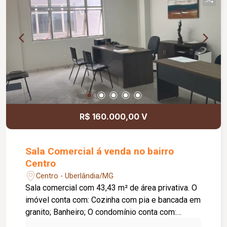
distribuída, trazendo elegância, aconchego e
maior eficiência energética. Diferenciais do
condomínio: Elevador; Portaria remota 24 horas;
Controle de acesso por biometria; Câmeras de
segurança em todos os andares e garagens;
Piscina adulto e infantil semi-aquecida;
Playground; 3 quiosques com churrasqueira;
Salão de festas; Lixeiras com acesso interno.
Uma excelente oportunidade para quem busca
um imóvel pronto para morar, com móveis,
R$ 160.000,00 V
acabamentos de qualidade e uma infraestrutura
completa de lazer e segurança.
Sala Comercial á venda no bairro
Centro
Centro - Uberlândia/MG
Sala comercial com 43,43 m² de área privativa. O
imóvel conta com: Cozinha com pia e bancada em
granito; Banheiro; O condomínio conta com:
Portaria; Diferenciais: Sala localizada no 07º