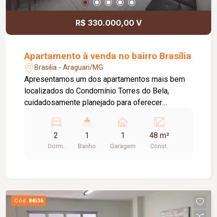
R$ 330.000,00 V
Apartamento à venda no bairro Brasília
Brasilia - Araguari/MG
Apresentamos um dos apartamentos mais bem
localizados do Condomínio Torres do Bela,
cuidadosamente planejado para oferecer
conforto, funcionalidade e sofisticação. O imóvel
conta com 2 quartos, sala em conceito aberto
2
1
1
48 m²
integrada à cozinha, proporcionando um ambiente
Dorm.
Banho
Garagem
Const.
moderno e aconchegante, área de serviço e
banheiro social. O apartamento será vendido
totalmente mobiliado, com armários planejados
de excelente qualidade e um projeto de
decoração que valoriza cada ambiente. A
Cód.
84536
iluminação em LED foi cuidadosamente