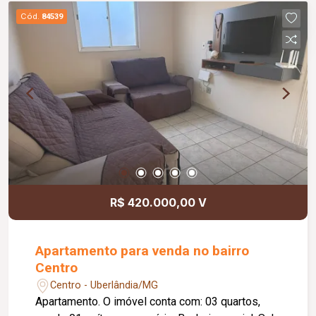
02 quartos de apoio; Depósito; Lavanderia;
Cód.
84539
Diferenciais: Jardim paisagístico; 04 vagas de
garagem; Vista privilegiada da cidade; Portão
eletrônico; Interfone; Projeto contemporâneo com
excelente iluminação natural; Excelente opção
para morar ou investir.
R$ 420.000,00 V
Apartamento para venda no bairro
Centro
Centro - Uberlândia/MG
Apartamento. O imóvel conta com: 03 quartos,