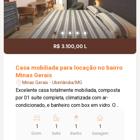
R$ 3.100,00 L
Casa mobiliada para locação no bairro
Minas Gerais
Minas Gerais - Uberlândia/MG
Excelente casa totalmente mobiliada, composta
por 01 suíte completa, climatizada com ar-
condicionado, e banheiro com box em vidro. O
imóvel dispõe de cozinha totalmente montada,
ampla área de serviço com teto retrátil, porteiro
1
1
1
1
eletrônico, portão eletrônico, sistema de
Dorm.
Suite
Banho
Garagem
monitoramento e 01 vaga de garagem,