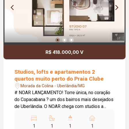
R$ 418.000,00 V
Studios, lofts e apartamentos 2
quartos muito perto do Praia Clube
Morada da Colina - Uberlândia/MG
# NOAR LANÇAMENTO! Torre única, no coração
do Copacabana ? um dos bairros mais desejados
de Uberlândia. O NOAR chega com studios a
partir de 35m², apartamentos de 2 quartos e lofts
exclusivos no último pavimento, para quem busca
1
1
1
1
um endereço à altura do seu estilo de vida. A