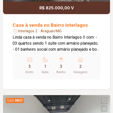
R$ 825.000,00 V
Casa à venda no Bairro Interlagos
Interlagos 2 - Araguari/MG
Linda casa à venda no Bairro Interlagos II com: -
03 quartos sendo 1 suíte com armário planejado;
- 01 banheiro social com armário planejado e box
em blindex; - 01 sala de estar/tv; - 01 sala de
jantar; - 01 área de luz; - 01 cozinha planejada; -
3
1
3
2
01 área gourmet com churrasqueira, bancada, pia
Dorm.
Suite
Banho
Garagens
e lavabo; - 01 lavanderia; - 01 despensa; - jardim;
- garagem para 02 veículos; - interfone; portão
eletrônico; cerca elétrica; ar condicionado;
Cód.
84521