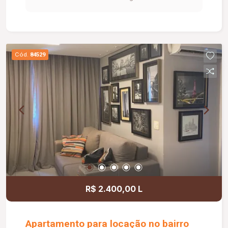
segurança; Diferenciais: Acabamento em gesso;
Ambientes bem distribuídos, proporcionando
conforto e praticidade.
Cód.
84529
R$ 2.400,00 L
Apartamento para locação no bairro