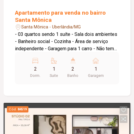
Apartamento para venda no bairro
Santa Mônica
Santa Mônica - Uberlândia/MG
- 03 quartos sendo 1 suíte - Sala dois ambientes
- Banheiro social - Cozinha - Área de serviço
independente - Garagem para 1 carro - Não tem
elevador Apartamento em ótima localização,
planta funcional e ambientes amplos,. Quartos
2
1
2
1
amplos, cozinha espaçosa.
Dorm.
Suite
Banho
Garagem
Cód.
84519