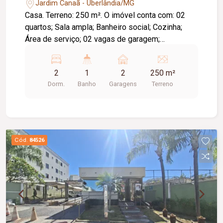
Jardim Canaã - Uberlândia/MG
Casa. Terreno: 250 m². O imóvel conta com: 02
quartos; Sala ampla; Banheiro social; Cozinha;
Área de serviço; 02 vagas de garagem;
Diferenciais: Amplo terreno, ideal para futuras
ampliações ou área de lazer; Ambientes bem
2
1
2
250 m²
distribuídos e com boa iluminação natural;
Dorm.
Banho
Garagens
Terreno
Excelente opção para morar ou investir.
Cód.
84526