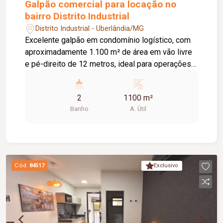
perto de tudo que importa. Previsão de entrega
Galpão comercial para locação no
informado pela construtora é de 36 meses, a
bairro Distrito Industrial
partir de agosto/2026.
Distrito Industrial - Uberlândia/MG
Excelente galpão em condomínio logístico, com
aproximadamente 1.100 m² de área em vão livre
e pé-direito de 12 metros, ideal para operações
de armazenagem e distribuição. O imóvel conta
com 04 docas para carga e descarga, escritório
2
1100 m²
composto por 03 salas climatizadas com ar-
Banho
A. Útil
condicionado, 02 banheiros, copa e amplo pátio
de manobra, proporcionando praticidade e
eficiência operacional. O condomínio oferece
infraestrutura completa, com portaria 24 horas,
refeitório, vestiários e escritórios de apoio,
Cód.
84517
Exclusivo
garantindo segurança, comodidade e excelente
suporte para as atividades logísticas.