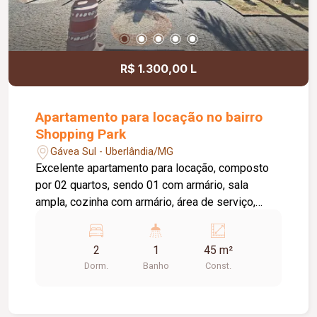
R$ 1.300,00 L
Apartamento para locação no bairro
Shopping Park
Gávea Sul - Uberlândia/MG
Excelente apartamento para locação, composto
por 02 quartos, sendo 01 com armário, sala
ampla, cozinha com armário, área de serviço,
banheiro social com box em vidro e armário sob a
pia, além de 01 vaga de estacionamento. O
2
1
45 m²
condomínio oferece portaria 24 horas, playground
Dorm.
Banho
Const.
e quadra esportiva, proporcionando mais
segurança, conforto e lazer para toda a família.