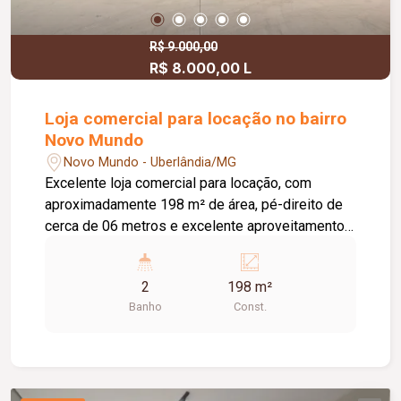
R$ 9.000,00
R$ 8.000,00 L
Loja comercial para locação no bairro
Novo Mundo
Novo Mundo - Uberlândia/MG
Excelente loja comercial para locação, com
aproximadamente 198 m² de área, pé-direito de
cerca de 06 metros e excelente aproveitamento
do espaço. O imóvel conta com piso em cimento
usinado, telhado com isolamento acústico e
2
198 m²
térmico, 02 banheiros e estacionamento frontal,
Banho
Const.
oferecendo praticidade, conforto e estrutura ideal
para diversos segmentos comerciais.