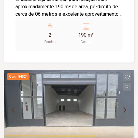
aproximadamente 190 m² de área, pé-direito de
cerca de 06 metros e excelente aproveitamento
do espaço. O imóvel conta com piso em cimento
usinado, telhado com isolamento acústico e
2
190 m²
térmico, 02 banheiros e estacionamento frontal,
Banho
Const.
oferecendo praticidade, conforto e estrutura ideal
para diversos segmentos comerciais.
Cód.
84524