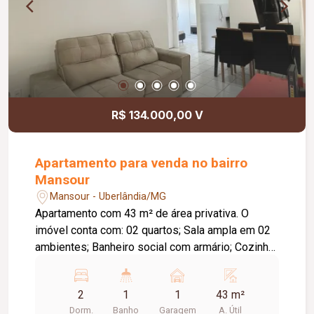
R$ 134.000,00 V
Apartamento para venda no bairro
Mansour
Mansour - Uberlândia/MG
Apartamento com 43 m² de área privativa. O
imóvel conta com: 02 quartos; Sala ampla em 02
ambientes; Banheiro social com armário; Cozinha
com pia em granito; Área de serviço; 01 vaga de
garagem; O condomínio conta com: Portaria 24
2
1
1
43 m²
horas; Mercadinho; Salão de festas; Câmeras de
Dorm.
Banho
Garagem
A. Útil