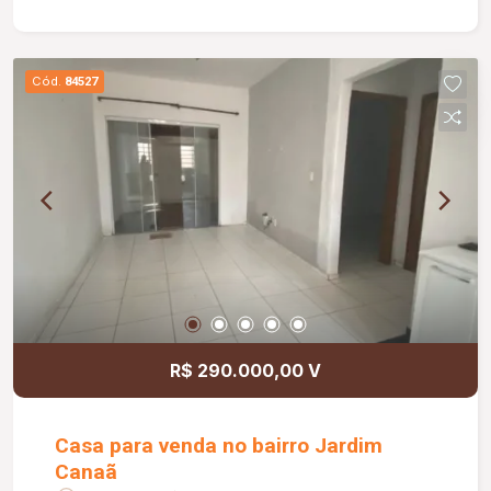
com armários e cortina de vidro; 02 vagas de
garagem; O condomínio conta com: Área de lazer
completa, proporcionando conforto, segurança e
Cód.
84527
qualidade de vida; Diferenciais: Apartamento
localizado no 14º andar; Armários planejados em
todos os quartos; Ventiladores de teto nos
quartos; Aquecimento a gás nos banheiros;
Excelente localização, próxima a shopping,
faculdades, supermercados, restaurantes e
principais vias da região.
R$ 290.000,00 V
Casa para venda no bairro Jardim
Canaã