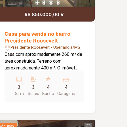
R$ 850.000,00 V
Casa para venda no bairro
Presidente Roosevelt
Presidente Roosevelt - Uberlândia/MG
Casa com aproximadamente 260 m² de
área construída. Terreno com
aproximadamente 400 m². O imóvel
conta com: 03 suítes, todas com
armários planejados, sendo 01 com
3
3
4
4
bancada para notebook e impressora;
Dorm.
Suítes
Banho
Garagens
Closet completo com armários, espaço
para maquiagem e sapateira giratória;
Jardim de inverno em 02 suítes, com
divisórias em cobogó; Sala de TV; Sala
de estar; Sala de jantar integrada à
Cód.
84491