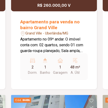
R$ 260.000,00 V
Apartamento para venda no
bairro Grand Ville
Grand Ville - Uberlândia/MG
Apartamento no 09º andar. O imóvel
conta com: 02 quartos, sendo 01 com
guarda-roupa planejado; Sala ampla;
Banheiro social; Cozinha com armários
planejados; Área de serviço; 01 vaga de
2
1
1
48 m²
garagem; O condomínio conta com:
Dorm.
Banho
Garagem
A. Útil
Elevador social e de serviço; Portaria
24 horas com monitoramento; Piscina
adulto e infantil; Academia; Salão de
festas; Churrasqueiras; Quadra de
esportes; Sala de jogos; Área pet;
Cód.
84486
Bicicletário; Mini horta; Máquinas de