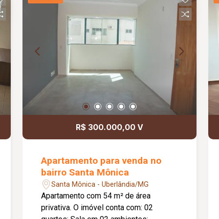
Infraestrutura para instalação de ar-
condicionado em todos os ambientes;
Fechadura digital, proporcionando mais
segurança e praticidade; Acabamento
de alto padrão. Informações
complementares: Analisa permuta.
R$ 300.000,00 V
Apartamento para venda no
bairro Santa Mônica
Santa Mônica - Uberlândia/MG
Apartamento com 54 m² de área
privativa. O imóvel conta com: 02