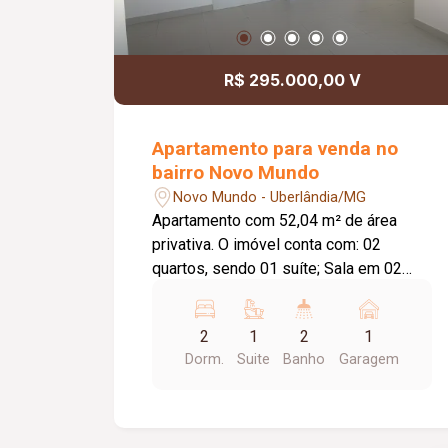
R$ 295.000,00 V
Apartamento para venda no
bairro Novo Mundo
Novo Mundo - Uberlândia/MG
Apartamento com 52,04 m² de área
privativa. O imóvel conta com: 02
quartos, sendo 01 suíte; Sala em 02
ambientes integrada à cozinha; Varanda
com pia; Banheiro social; Lavanderia; 01
2
1
2
1
vaga de estacionamento descoberta; O
Dorm.
Suite
Banho
Garagem
condomínio conta com: Portaria 24
horas; 02 elevadores; Gás canalizado;
Portões eletrônicos; Interfone;
Câmeras de segurança; Sistema de