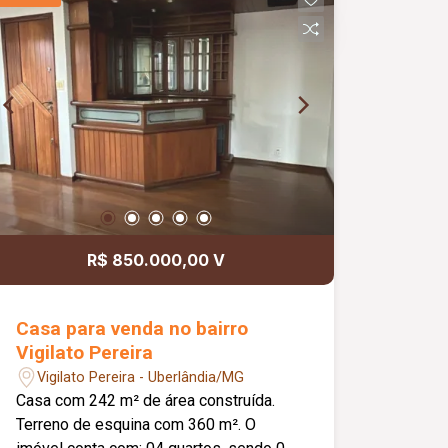
cozinha; Cozinha com armários
planejados; Despensa com prateleiras
em ardósia; Banheiro social adaptado;
Varanda gourmet com churrasqueira e
forno para pizza; Lavabo; Lavanderia;
Quarto externo, ideal para despensa ou
escritório; 03 vagas de garagem
cobertas; Diferenciais: Fonte com
cascata iluminada; Boiler com
capacidade para 800 litros; Sistema de
energia fotovoltaica com 08 placas;
R$ 850.000,00 V
Portão eletrônico; Sistema de
segurança com 08 câmeras; Cerca
elétrica com concertina; Ambientes
Casa para venda no bairro
amplos, planejados e com excelente
Vigilato Pereira
padrão de acabamento.
Vigilato Pereira - Uberlândia/MG
Casa com 242 m² de área construída.
Terreno de esquina com 360 m². O