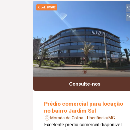
alarme; Salão de festas; Playground;
Cód.
84502
Piscina; Diferenciais: Piso em
porcelanato; Bancadas em granito;
Esquadrias em alumínio branco.
Informações complementares: Área
construída de 73,49 m².
Consulte-nos
Prédio comercial para locação
no bairro Jardim Sul
Morada da Colina - Uberlândia/MG
Excelente prédio comercial disponível