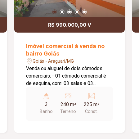
R$ 990.000,00 V
Imóvel comercial à venda no
bairro Goiás
Goiás - Araguari/MG
Venda ou aluguel de dois cômodos
comerciais: - 01 cômodo comercial é
de esquina, com: 03 salas e 03
banheiros, podendo ser utilizado para
vários fins(valor do aluguel 1,5 salário
3
240 m²
225 m²
mínimo). - 02 cômodo é mais completo,
Banho
Terreno
Const.
possui câmara fria, WC, cozinha,
vestuário masculino e feminino, é
próprio para açougue. Câmara fria é 5 x
5 x 2,80mts. (valor do aluguel 3,5