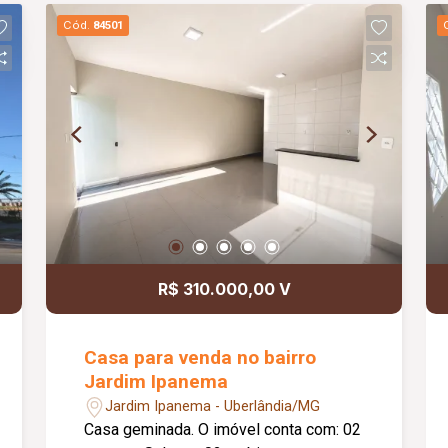
salário mínimo). 01 cômodo com
Cód.
84501
câmara fria e 02 banheiros; 01 cômodo
de esquina com 03 banheiros.
R$ 310.000,00 V
Casa para venda no bairro
Jardim Ipanema
Jardim Ipanema - Uberlândia/MG
Casa geminada. O imóvel conta com: 02