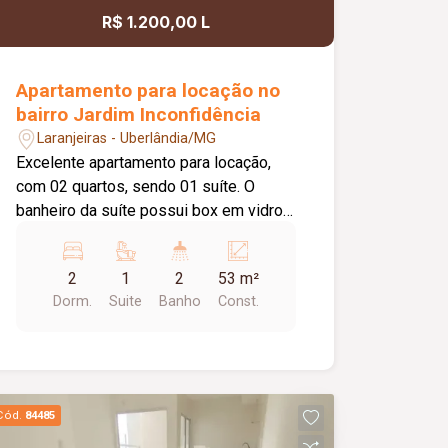
R$ 1.200,00 L
Apartamento para locação no
bairro Jardim Inconfidência
Laranjeiras - Uberlândia/MG
Excelente apartamento para locação,
com 02 quartos, sendo 01 suíte. O
banheiro da suíte possui box em vidro,
e o imóvel conta ainda com 01 banheiro
social, também equipado com box em
2
1
2
53 m²
vidro. Dispõe de sala de estar, sacada,
Dorm.
Suite
Banho
Const.
cozinha com armário e área de serviço.
O condomínio oferece elevador, 01
vaga de estacionamento, portaria 24
horas, quadra esportiva, piscina, salão
de festas e playground, proporcionando
Cód.
84485
conforto, segurança e lazer para toda a