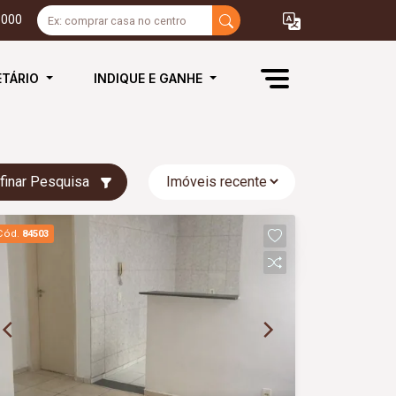
3000
ETÁRIO
INDIQUE E GANHE
finar Pesquisa
Cód.
84503