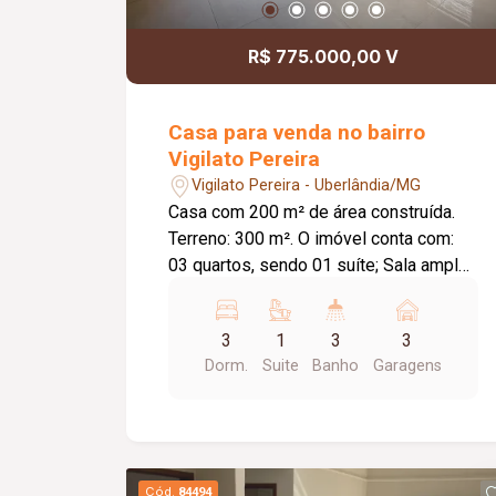
R$ 775.000,00 V
Casa para venda no bairro
Vigilato Pereira
Vigilato Pereira - Uberlândia/MG
Casa com 200 m² de área construída.
Terreno: 300 m². O imóvel conta com:
03 quartos, sendo 01 suíte; Sala ampla
em 02 ambientes; Banheiro social;
Cozinha com bancada e armários; Área
3
1
3
3
gourmet com edícula; Espaço para
Dorm.
Suite
Banho
Garagens
escritório ou despensa; Lavanderia;
Banheiro externo; 03 vagas de garagem;
Diferenciais: Piso em porcelanato;
Ambientes amplos e bem distribuídos,
proporcionando conforto e praticidade.
Cód.
84494