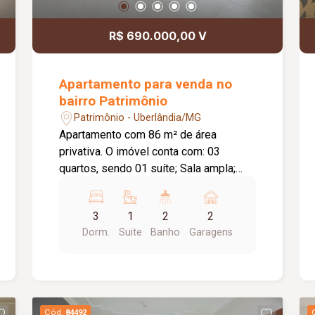
R$ 690.000,00 V
Apartamento para venda no
bairro Patrimônio
Patrimônio - Uberlândia/MG
Apartamento com 86 m² de área
privativa. O imóvel conta com: 03
quartos, sendo 01 suíte; Sala ampla;
Varanda gourmet; Banheiro social;
Cozinha; Área de serviço; 02 vagas de
3
1
2
2
garagem; O condomínio conta com:
Dorm.
Suite
Banho
Garagens
Academia equipada; Salão de festas
com varanda; Fire place; Playground;
Pet place; 02 elevadores; Tomadas
para carregamento de veículos
elétricos; Diferenciais: Sol da manhã;
Cód.
84492