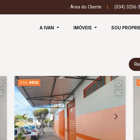
Área do Cliente
|
(034) 3256-
A IVAN
IMÓVEIS
SOU PROPRI
Re
Cód.
84505