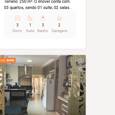
Terreno: 250 m². O imóvel conta com:
03 quartos, sendo 01 suíte; 02 salas
amplas; Cozinha; Lavabo; Despensa;
Área de lazer com churrasqueira; 02
3
1
3
2
vagas de garagem; Diferenciais:
Dorm.
Suite
Banho
Garagens
Ambientes amplos e bem distribuídos;
Excelente localização, próxima a
supermercado e comércios da região.
Cód.
84495