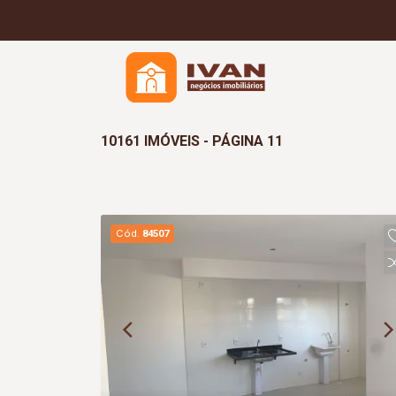
10161 IMÓVEIS - PÁGINA 11
Cód.
84507