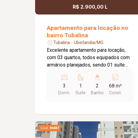
R$ 2.900,00 L
Apartamento para locação no
bairro Tubalina
Tubalina - Uberlandia/MG
Excelente apartamento para locação,
com 03 quartos, todos equipados com
armários planejados, sendo 01 suíte
com ar-condicionado. O banheiro da
suíte possui box em vidro e armário
3
1
2
68 m²
sob a pia. A sala é ampla, dividida em
Dorm.
Suite
Banho
Const.
02 ambientes, conta com painel para TV
e ar-condicionado, proporcionando
conforto e praticidade. A cozinha é
planejada, equipada com armários,
cooktop e forno. O imóvel dispõe ainda
Cód.
84487
de área de serviço com armário, 01