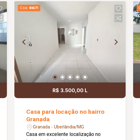
granito preto; Piso em porcelanato;
Cód.
84671
Projeto moderno de iluminação em LED;
Nichos embutidos nos banheiros;
Boxes em vidro temperado; Armários
planejados nos banheiros; Fachada
moderna com revestimento em pedras
naturais; Sistema de alarme instalado;
Sistema de câmeras de monitoramento;
Cerca concertina em todo o perímetro;
Excelente opção para quem busca uma
casa nova, moderna e funcional.
R$ 3.500,00 L
Casa para locação no bairro
Granada
Granada - Uberlândia/MG
Casa em excelente localização no