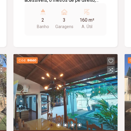
acessíveis, 6 metros de pé direito,
telhas sanduíche, aprox. 160m² de vão
livre, piso em cimento liso.
2
3
160 m²
Banho
Garagens
A. Útil
Cód.
84660