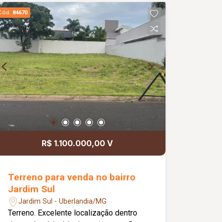
proporcionando conforto e praticidade.
Cód.
84670
Informações complementares: Valor do
imóvel no estado atual: R$ 550.000,00;
Valor após reforma externa: R$
660.000,00; Aceita permuta por imóvel
de até R$ 250.000,00.
R$ 1.100.000,00 V
Terreno para venda no bairro
Jardim Sul
Jardim Sul - Uberlandia/MG
Terreno. Excelente localização dentro