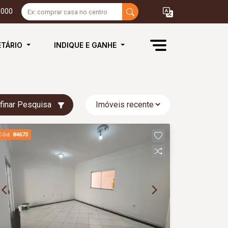
3000
ETÁRIO
INDIQUE E GANHE
finar Pesquisa
Cód.
84673