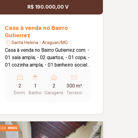
R$ 190.000,00 V
Casa à venda no Bairro
Gutierrez
Santa Helena - Araguari/MG
Casa à venda no Bairro Gutierrez com: -
01 sala ampla; - 02 quartos; - 01 copa; -
01 cozinha ampla; - 01 banheiro social;
- 01 área ampla no fundo da casa; -
quintal com plantas frutíferas, -
2
1
2
300 m²
garagem para 02 carros.
Dorm.
Banho
Garagens
Terreno
Cód.
84656