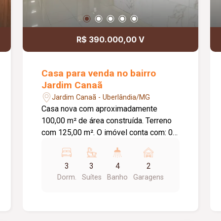
R$ 390.000,00 V
Casa para venda no bairro
Jardim Canaã
Jardim Canaã - Uberlândia/MG
Casa nova com aproximadamente
100,00 m² de área construída. Terreno
com 125,00 m². O imóvel conta com: 03
suítes, todas com jardim de inverno;
Sala ampla integrada à cozinha
3
3
4
2
gourmet; Banheiro social; Cozinha
Dorm.
Suítes
Banho
Garagens
gourmet com ilha central revestida em
porcelanato; Churrasqueira integrada;
Lavanderia independente; 02 vagas de
garagem; Diferenciais: Bancadas em