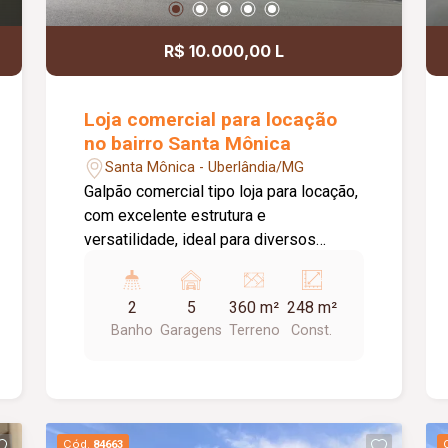
R$ 10.000,00 L
Loja comercial para locação
no bairro Santa Mônica
Santa Mônica - Uberlândia/MG
Galpão comercial tipo loja para locação,
com excelente estrutura e
versatilidade, ideal para diversos
segmentos comerciais. O imóvel
dispõe de estacionamento recuado
2
5
360 m²
248 m²
com capacidade para aproximadamente
Banho
Garagens
Terreno
Const.
04 veículos, portas em aço e pé-direito
de 07 metros, proporcionando um
amplo espaço interno e maior
flexibilidade para diferentes atividades.
Conta ainda com banheiros masculino e
Cód.
84663