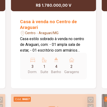
R$ 1.780.000,00 V
Casa à venda no Centro de
Araguari
Centro - Araguari/MG
Casa estilo sobrado à venda no centro
de Araguari, com: - 01 ampla sala de
estar, - 01 escritório com armários
planejados, - 01 área de luz, - 01 home
cine, - 01 ampla sala de jantar, - 01
3
1
4
2
cozinha funcional, - 01 banheiro social, -
Dorm.
Suite
Banho
Garagens
01 suíte master com sacada e armários
planejados, - 02 quartos (demi-suíte), -
roupeiro no corredor, - área gourmet
com pergolado e forro em madeira, - 01
edícula com quarto, banheiro e cozinha,
Cód.
84657
- 01 lavanderia, - 01 despensa, -