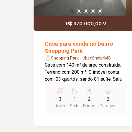
R$ 370.000,00 V
Casa para venda no bairro
Shopping Park
Shopping Park - Uberlândia/MG
Casa com 140 m² de área construída.
Terreno com 200 m². O imóvel conta
com: 03 quartos, sendo 01 suíte; Sala;
Cozinha integrada à sala de jantar;
Jardim de inverno; Varanda gourmet em
3
1
2
2
`L`; Lavanderia independente e coberta;
Dorm.
Suite
Banho
Garagens
Diferenciais: Imóvel recém-reformado,
em fase final de acabamento; Varanda
gourmet ampla, ideal para receber
familiares e amigos; Ambientes bem