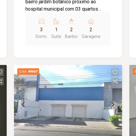
bairro jardim botânico próximo ao
hospital municipal com 03 quartos
sendo 01 suíte, banheiro social com
box blindex, armário sob pia e espelho,
3
1
2
2
sala em dois ambientes, cozinha toda
Dorm.
Suite
Banho
Garagens
planejada com armários, coifa e
Coocktop, área de lavanderia, área
gourmet com churrasqueira e piscina
aquecida, 02 vagas de garagem
coberta, portão eletrônico, concertina.
Cód.
84667