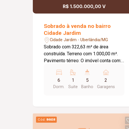
R$ 1.500.000,00 V
Sobrado à venda no bairro
Cidade Jardim
Cidade Jardim - Uberlândia/MG
Sobrado com 322,63 m² de área
construída. Terreno com 1.000,00 m².
Pavimento térreo: O imóvel conta com:
Sala de estar; Sala de TV; Sala de jantar;
Escritório; Cozinha; Lavanderia;
6
1
5
2
Despensa; Banheiro de serviço;
Dorm.
Suite
Banho
Garagens
Piscina; Varanda com 01 quarto e 02
banheiros; Quintal; 02 vagas de
garagem cobertas; Pavimento superior:
O imóvel conta com: Sala; 05 quartos,
sendo 01 suíte; Banheiro social;
Cód.
84658
Diferenciais: Toda murada; Portões