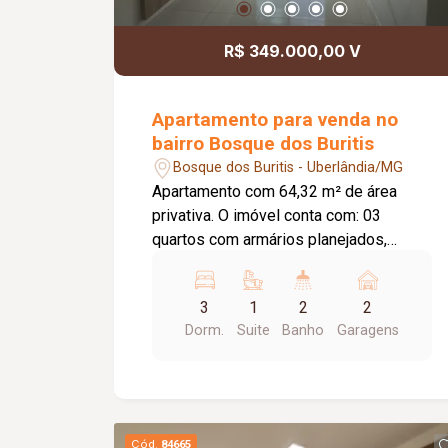
para chuveiros e torneiras; Iluminação
completa em LED; Louças Deca; Metais
R$ 349.000,00 V
Tramontina; Projeto moderno com
excelente distribuição dos ambientes,
conforto e alto padrão de acabamento.
Apartamento para venda no
bairro Bosque dos Buritis
Bosque dos Buritis - Uberlândia/MG
Apartamento com 64,32 m² de área
privativa. O imóvel conta com: 03
quartos com armários planejados,
sendo 01 suíte com ar-condicionado;
Sala ampla em 02 ambientes com
3
1
2
2
painel para TV, espelho e sacada;
Dorm.
Suite
Banho
Garagens
Banheiro social com box em blindex e
espelho; Banheiro da suíte com armário,
box em blindex e espelho; Cozinha
planejada com armários, cooktop e filtro
de água; Área de serviço com armário;
Cód.
84665