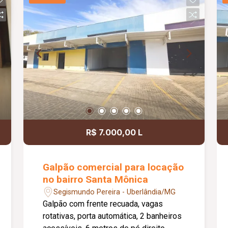
feminino adaptados para pessoas com
deficiência (PCD), copa com pia,
pequeno espaço aberto e piso em
cerâmica, reunindo praticidade, conforto
e funcionalidade para o seu negócio.
R$ 7.000,00 L
Galpão comercial para locação
no bairro Santa Mônica
Segismundo Pereira - Uberlândia/MG
Galpão com frente recuada, vagas
rotativas, porta automática, 2 banheiros