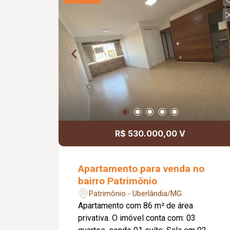
02 vagas de garagem presas, sendo 01
coberta; O condomínio oferece: Prédio
com apenas 03 andares; Diferenciais:
Apartamento localizado no 02º andar;
Ambientes funcionais, bem distribuídos
e completos com armários planejados;
Excelente localização, proporcionando
praticidade e fácil acesso às principais
regiões da cidade. Informações
complementares: Condomínio
aproximado de R$ 270,00; Prédio sem
R$ 530.000,00 V
elevador.
Apartamento para venda no
bairro Patrimônio
Patrimônio - Uberlândia/MG
Apartamento com 86 m² de área
privativa. O imóvel conta com: 03