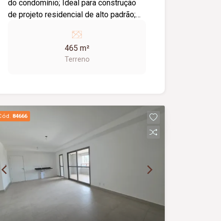
do condomínio; Ideal para construção
de projeto residencial de alto padrão;
Ótima oportunidade para investir ou
construir a casa dos seus sonhos.
465 m²
Terreno
Cód.
84666