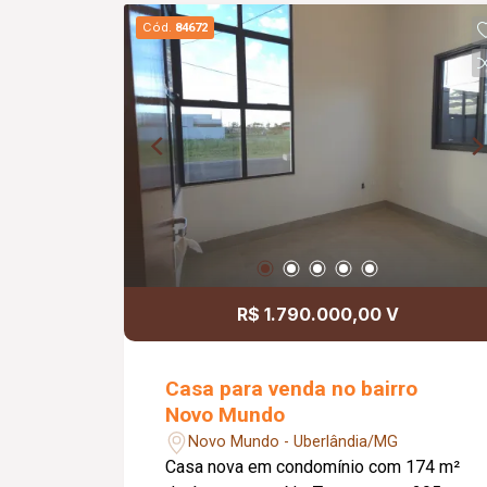
distribuídos, proporcionando conforto e
Cód.
84672
praticidade. Informações
complementares: Valor de venda: R$
370.000,00.
R$ 1.790.000,00 V
Casa para venda no bairro
Novo Mundo
Novo Mundo - Uberlândia/MG
Casa nova em condomínio com 174 m²