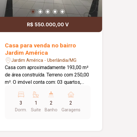
R$ 550.000,00 V
Casa para venda no bairro
Jardim América
Jardim América - Uberlândia/MG
Casa com aproximadamente 193,00 m²
de área construída. Terreno com 250,00
m². O imóvel conta com: 03 quartos,
sendo 01 suíte com closet; Sala;
Banheiro social; Cozinha; Lavanderia;
3
1
2
2
Varanda gourmet; Quintal; 02 vagas de
Dorm.
Suite
Banho
Garagens
garagem cobertas; Diferenciais: Toda
murada; Cerca concertina; Piso em
cerâmica; Bancadas em granito;
Ambientes amplos e bem distribuídos,