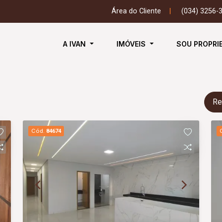
Área do Cliente
|
(034) 3256-
A IVAN
IMÓVEIS
SOU PROPRI
Re
Cód.
84674