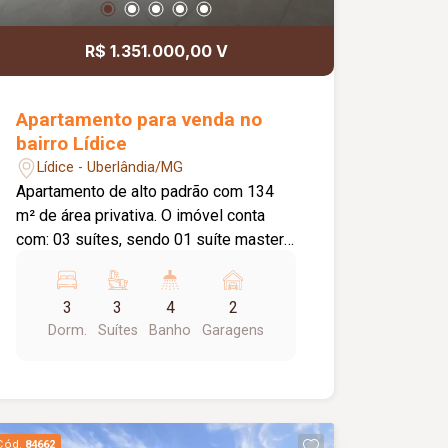
R$ 1.351.000,00 V
Apartamento para venda no
bairro Lídice
Lídice - Uberlândia/MG
Apartamento de alto padrão com 134
m² de área privativa. O imóvel conta
com: 03 suítes, sendo 01 suíte master
com closet independente; Sala em 02
ambientes; Lavabo; Varanda gourmet
3
3
4
2
ampla com bancada e vista livre;
Dorm.
Suítes
Banho
Garagens
Cozinha ampla e integrada; Hall de
circulação com espaço para roupeiro;
Lavanderia; Despensa; 02 vagas de
garagem livres e cobertas; O
condomínio oferece: Lobby de entrada
Cód.
84662