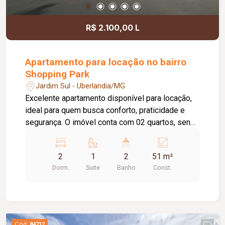
R$ 2.100,00 L
Apartamento para locação no bairro
Shopping Park
Jardim Sul - Uberlandia/MG
Excelente apartamento disponível para locação,
ideal para quem busca conforto, praticidade e
segurança. O imóvel conta com 02 quartos, sendo
01 suíte. O banheiro da suíte possui box em vidro
e armário sob a pia. A sala é aconchegante e
2
1
2
51 m²
conta com painel para TV, enquanto a cozinha é
Dorm.
Suite
Banho
Const.
equipada com armário planejado e cooktop,
proporcionando mais funcionalidade no dia a dia.
Dispõe ainda de área de serviço com armário, 01
banheiro social com box em vidro e armário sob a
pia, elevador e 01 vaga de estacionamento. O
Cód.
84712