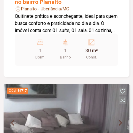
no bairro Planalto
Planalto - Uberlândia/MG
Quitinete prática e aconchegante, ideal para quem
busca conforto e praticidade no dia a dia. O
imóvel conta com 01 suíte, 01 sala, 01 cozinha,
01 área de serviço e não possui garagem.
Excelente opção para solteiros, estudantes ou
1
1
30 m²
casais.
Dorm.
Banho
Const.
Cód.
84717