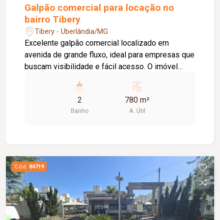
Galpão comercial para locação no
bairro Tibery
Tibery - Uberlândia/MG
Excelente galpão comercial localizado em
avenida de grande fluxo, ideal para empresas que
buscam visibilidade e fácil acesso. O imóvel
possui aproximadamente 780 m² de vão livre, pé-
direito de 10 metros, proporcionando ampla
2
780 m²
capacidade para armazenamento, logística ou
Banho
A. Útil
atividades industriais. Conta ainda com doca para
carga e descarga, escritório e banheiros
masculino e feminino, oferecendo praticidade e
estrutura para diversas operações comerciais.
Uma excelente oportunidade para instalar ou
Cód.
84719
expandir o seu negócio em uma localização
estratégica.