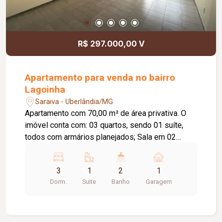
R$ 297.000,00 V
Apartamento para venda no bairro
Lagoinha
Saraiva - Uberlândia/MG
Apartamento com 70,00 m² de área privativa. O
imóvel conta com: 03 quartos, sendo 01 suíte,
todos com armários planejados; Sala em 02
ambientes; Cozinha com armários planejados;
Banheiro social; Hall de circulação; Área de
3
1
2
1
serviço com armários planejados; 01 vaga de
Dorm.
Suite
Banho
Garagem
garagem; O condomínio oferece: Portaria 24
horas; Espaço gourmet com churrasqueira;
Quadra poliesportiva; Playground; Diferenciais:
Apartamento localizado no 2º andar; Móveis