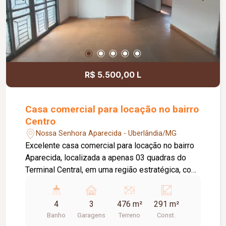
ACM; Esquadrias automatizadas; Fachada
contemporânea com ripado em esquadria; Boiler
de 600 litros com sistema de aquecimento solar;
Localização privilegiada na avenida principal do
condomínio, com vista para o paisagismo central.
Informações complementares: Previsão de
R$ 5.500,00 L
conclusão da obra: outubro de 2026.
Casa comercial para locação no bairro
Centro
Nossa Senhora Aparecida - Uberlândia/MG
Excelente casa comercial para locação no bairro
Aparecida, localizada a apenas 03 quadras do
Terminal Central, em uma região estratégica, com
fácil acesso e grande fluxo de pessoas. O imóvel
conta com 03 vagas de estacionamento recuado,
4
3
476 m²
291 m²
energia bifásica, ampla recepção climatizada
Banho
Garagens
Terreno
Const.
com ar-condicionado e possibilidade de