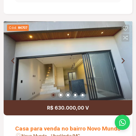
configuração para até 07 salas, atendendo
perfeitamente diversos segmentos comerciais,
como clínicas, escritórios, escolas, consultórios
e empresas. Dispõe ainda de 04 banheiros,
Cód.
84707
ampla cozinha, depósito, despensa, área de
serviço coberta e separada, além de uma
espaçosa área externa, proporcionando
funcionalidade e conforto para colaboradores e
clientes. Com aproximadamente 291,00 m² de
área construída em um terreno de 476,00 m²,
este é o espaço ideal para quem busca
visibilidade, praticidade e excelente localização
para o seu negócio. Agende sua visita e conheça
o potencial deste imóvel para a sua empresa!
R$ 630.000,00 V
Casa para venda no bairro Novo Mundo