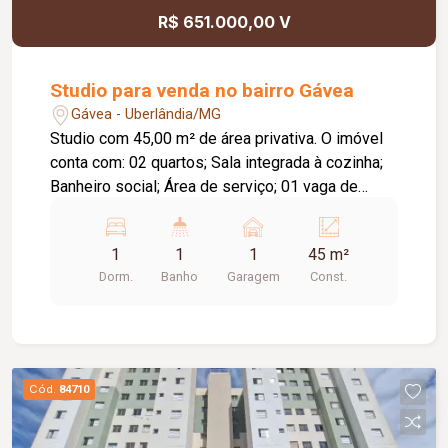
R$ 651.000,00 V
Studio para venda no bairro Gávea
Gávea - Uberlândia/MG
Studio com 45,00 m² de área privativa. O imóvel
conta com: 02 quartos; Sala integrada à cozinha;
Banheiro social; Área de serviço; 01 vaga de
garagem; Depósito privativo; Diferenciais: Projeto
moderno e funcional; Excelente aproveitamento
1
1
1
45 m²
dos espaços; Condomínio moderno e seguro;
Dorm.
Banho
Garagem
Const.
Localização privilegiada no Parque Una, com fácil
acesso a supermercados, escolas, academias,
restaurantes, comércios e às principais vias da
cidade; Excelente opção para morar ou investir.
Cód.
84710