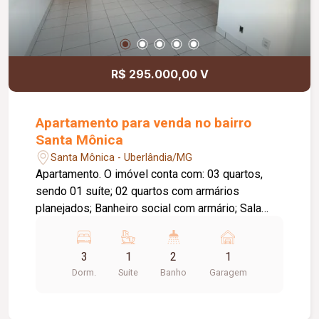
R$ 295.000,00 V
Apartamento para venda no bairro
Santa Mônica
Santa Mônica - Uberlândia/MG
Apartamento. O imóvel conta com: 03 quartos,
sendo 01 suíte; 02 quartos com armários
planejados; Banheiro social com armário; Sala
ampla em 02 ambientes; Cozinha espaçosa com
armários planejados; Área de serviço; Sacada
3
1
2
1
com fechamento em blindex; 01 vaga de
Dorm.
Suite
Banho
Garagem
garagem; O condomínio oferece: Portaria 24
horas; Salão de festas; Quadra esportiva;
Playground; Mini mercado; Diferenciais: