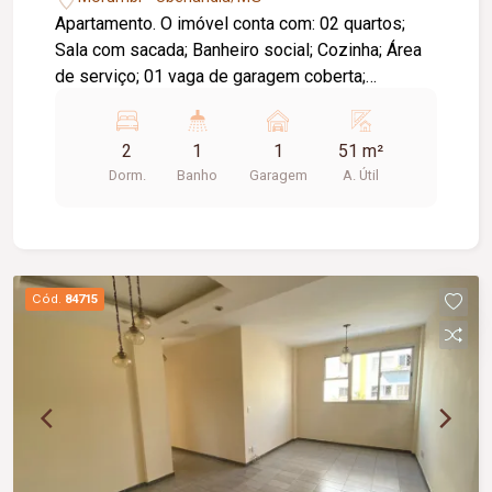
Apartamento. O imóvel conta com: 02 quartos;
Sala com sacada; Banheiro social; Cozinha; Área
de serviço; 01 vaga de garagem coberta;
Diferenciais: Piso em cerâmica; Ambientes
funcionais e bem distribuídos, proporcionando
2
1
1
51 m²
conforto e praticidade para o dia a dia.
Dorm.
Banho
Garagem
A. Útil
Informações complementares: Condomínio no
valor aproximado de R$ 170,00, com água e gás
inclusos.
Cód.
84715