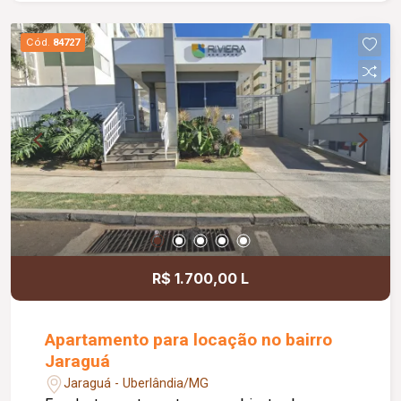
Ambientes amplos e bem distribuídos,
proporcionando conforto e praticidade;
Cód.
84727
Condomínio com ambiente familiar e seguro;
Excelente localização, próximo a universidades,
parque, supermercados, padarias, farmácias,
academias, escolas e diversos comércios.
R$ 1.700,00 L
Apartamento para locação no bairro
Jaraguá
Jaraguá - Uberlândia/MG