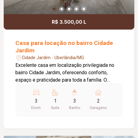
R$ 3.500,00 L
Casa para locação no bairro Cidade
Jardim
Cidade Jardim - Uberlândia/MG
Excelente casa em localização privilegiada no
bairro Cidade Jardim, oferecendo conforto,
espaço e praticidade para toda a família. O
imóvel conta com 03 quartos, sendo 01 suíte e
02 quartos com armários, 01 banheiro social, 01
3
1
3
2
sala de estar, 01 sala de jantar, 01 sala de visitas,
Dorm.
Suite
Banho
Garagens
01 cozinha ampla com armários, 01 área de
lavanderia com banheiro, 02 cômodos adicionais
e 02 vagas de garagem cobertas. Possui ainda
cerca elétrica e portão eletrônico, proporcionando