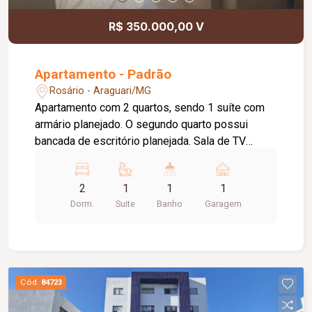
R$ 350.000,00 V
Apartamento - Padrão
Rosário - Araguari/MG
Apartamento com 2 quartos, sendo 1 suíte com
armário planejado. O segundo quarto possui
bancada de escritório planejada. Sala de TV
integrada à sala de jantar, com painel planejado
para televisão. Cozinha com armários planejados,
2
1
1
1
integrada à área de serviço. O imóvel conta ainda
Dorm.
Suite
Banho
Garagem
com ar-condicionado e 1 vaga de garagem
coberta. O condomínio oferece portaria, quadra
poliesportiva, salão de festas e parquinho infantil
ao ar livre.
Cód.
84723