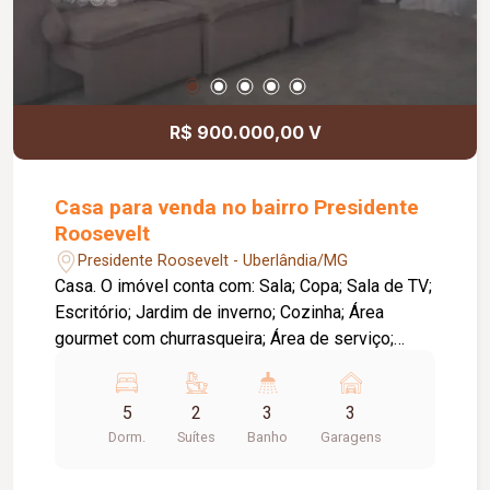
R$ 900.000,00 V
Casa para venda no bairro Presidente
Roosevelt
Presidente Roosevelt - Uberlândia/MG
Casa. O imóvel conta com: Sala; Copa; Sala de TV;
Escritório; Jardim de inverno; Cozinha; Área
gourmet com churrasqueira; Área de serviço;
Piscina; 03 vagas de garagem; Diferenciais:
Ambientes amplos e bem distribuídos,
5
2
3
3
proporcionando conforto e praticidade; Espaço
Dorm.
Suítes
Banho
Garagens
gourmet ideal para receber familiares e amigos.
Observação: A piscina necessita de reforma.