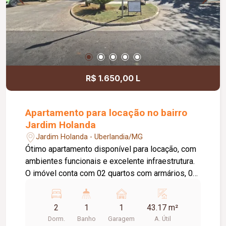
R$ 1.650,00 L
Apartamento para locação no bairro
Jardim Holanda
Jardim Holanda - Uberlandia/MG
Ótimo apartamento disponível para locação, com
ambientes funcionais e excelente infraestrutura.
O imóvel conta com 02 quartos com armários, 01
sala com painel para TV, 01 cozinha com armários
e depurador (sugar), 01 área de serviço, 01
2
1
1
43.17 m²
banheiro social com box em vidro e armário,
Dorm.
Banho
Garagem
A. Útil
elevador e 01 vaga de garagem. O condomínio