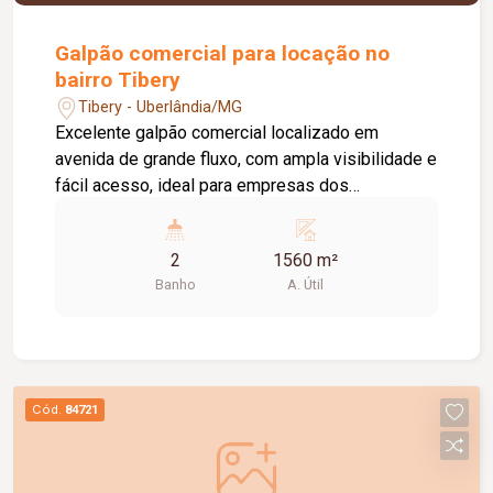
Galpão comercial para locação no
bairro Tibery
Tibery - Uberlândia/MG
Excelente galpão comercial localizado em
avenida de grande fluxo, com ampla visibilidade e
fácil acesso, ideal para empresas dos
segmentos de logística, distribuição, indústria e
comércio. O imóvel possui aproximadamente
2
1560 m²
1.560 m² de vão livre e pé-direito de 10 metros,
Banho
A. Útil
oferecendo excelente capacidade para
armazenamento, operações logísticas e
movimentação de mercadorias. Conta ainda com
doca para carga e descarga, escritório e
banheiros masculino e feminino, proporcionando
Cód.
84721
uma estrutura funcional e preparada para atender
às necessidades da sua empresa. Uma
excelente oportunidade para instalar ou expandir