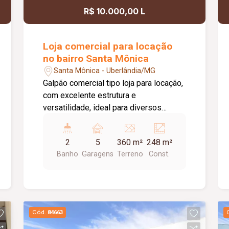
R$ 10.000,00 L
Loja comercial para locação
no bairro Santa Mônica
Santa Mônica - Uberlândia/MG
Galpão comercial tipo loja para locação,
com excelente estrutura e
versatilidade, ideal para diversos
segmentos comerciais. O imóvel
dispõe de estacionamento recuado
2
5
360 m²
248 m²
com capacidade para aproximadamente
Banho
Garagens
Terreno
Const.
04 veículos, portas em aço e pé-direito
de 07 metros, proporcionando um
amplo espaço interno e maior
flexibilidade para diferentes atividades.
Conta ainda com banheiros masculino e
Cód.
84663
feminino adaptados para pessoas com