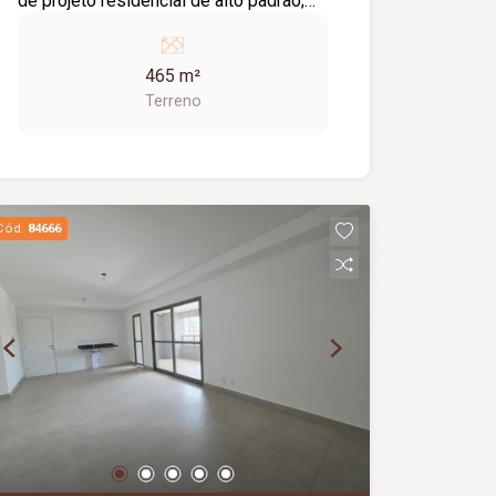
de projeto residencial de alto padrão;
Ótima oportunidade para investir ou
construir a casa dos seus sonhos.
465 m²
Terreno
Cód.
84666