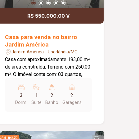
R$ 550.000,00 V
Casa para venda no bairro
Jardim América
Jardim América - Uberlândia/MG
Casa com aproximadamente 193,00 m²
de área construída. Terreno com 250,00
m². O imóvel conta com: 03 quartos,
sendo 01 suíte com closet; Sala;
Banheiro social; Cozinha; Lavanderia;
3
1
2
2
Varanda gourmet; Quintal; 02 vagas de
Dorm.
Suite
Banho
Garagens
garagem cobertas; Diferenciais: Toda
murada; Cerca concertina; Piso em
cerâmica; Bancadas em granito;
Ambientes amplos e bem distribuídos,
proporcionando conforto e praticidade.
Cód.
84670