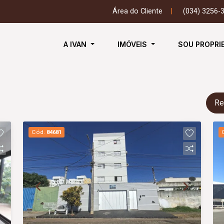
Área do Cliente
|
(034) 3256-
A IVAN
IMÓVEIS
SOU PROPRI
Re
Cód.
84681