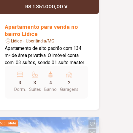
R$ 1.351.000,00 V
Apartamento para venda no
bairro Lídice
Lídice - Uberlândia/MG
Apartamento de alto padrão com 134
m² de área privativa. O imóvel conta
com: 03 suítes, sendo 01 suíte master
com closet independente; Sala em 02
ambientes; Lavabo; Varanda gourmet
3
3
4
2
ampla com bancada e vista livre;
Dorm.
Suítes
Banho
Garagens
Cozinha ampla e integrada; Hall de
circulação com espaço para roupeiro;
Lavanderia; Despensa; 02 vagas de
garagem livres e cobertas; O
condomínio oferece: Lobby de entrada
Cód.
84662
com pé-direito duplo; Piscina adulto,