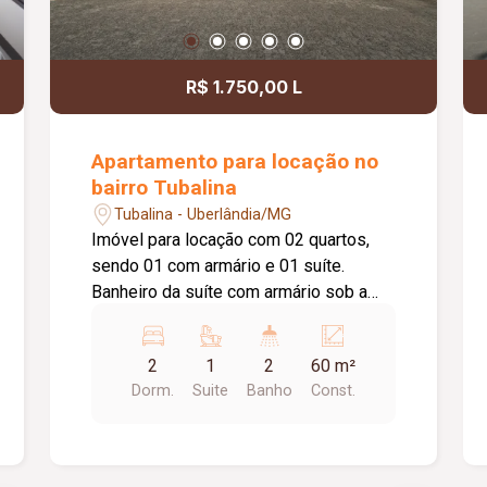
R$ 1.750,00 L
Apartamento para locação no
bairro Tubalina
Tubalina - Uberlândia/MG
Imóvel para locação com 02 quartos,
sendo 01 com armário e 01 suíte.
Banheiro da suíte com armário sob a
pia. Sala com ar-condicionado e sacada.
Cozinha com armário sob a pia. Área de
2
1
2
60 m²
serviço. 01 banheiro social com armário
Dorm.
Suite
Banho
Const.
sob a pia. Prédio com elevador e 01
vaga de estacionamento.