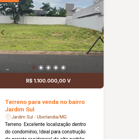
Informações complementares: Valor do
imóvel no estado atual: R$ 550.000,00;
Valor após reforma externa: R$
660.000,00; Aceita permuta por imóvel
de até R$ 250.000,00.
R$ 1.100.000,00 V
Terreno para venda no bairro
Jardim Sul
Jardim Sul - Uberlandia/MG
Terreno. Excelente localização dentro
do condomínio; Ideal para construção