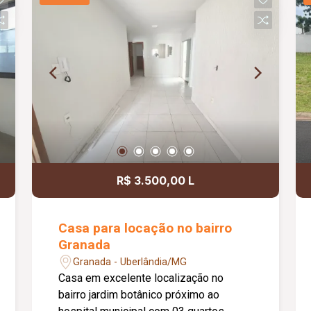
Projeto moderno de iluminação em LED;
Nichos embutidos nos banheiros;
Boxes em vidro temperado; Armários
planejados nos banheiros; Fachada
moderna com revestimento em pedras
naturais; Sistema de alarme instalado;
Sistema de câmeras de monitoramento;
Cerca concertina em todo o perímetro;
Excelente opção para quem busca uma
casa nova, moderna e funcional.
R$ 3.500,00 L
Casa para locação no bairro
Granada
Granada - Uberlândia/MG
Casa em excelente localização no
bairro jardim botânico próximo ao