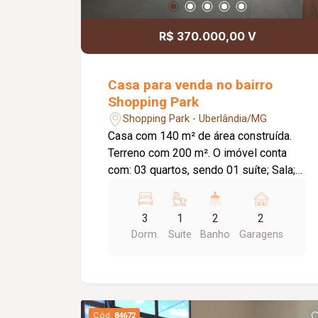
R$ 370.000,00 V
Casa para venda no bairro
Shopping Park
Shopping Park - Uberlândia/MG
Casa com 140 m² de área construída.
Terreno com 200 m². O imóvel conta
com: 03 quartos, sendo 01 suíte; Sala;
Cozinha integrada à sala de jantar;
Jardim de inverno; Varanda gourmet em
3
1
2
2
`L`; Lavanderia independente e coberta;
Dorm.
Suite
Banho
Garagens
Diferenciais: Imóvel recém-reformado,
em fase final de acabamento; Varanda
gourmet ampla, ideal para receber
familiares e amigos; Ambientes bem
distribuídos, proporcionando conforto e
Cód.
84672