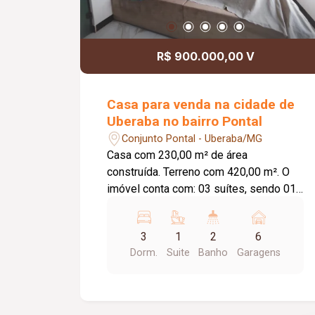
R$ 900.000,00 V
Casa para venda na cidade de
Uberaba no bairro Pontal
Conjunto Pontal - Uberaba/MG
Casa com 230,00 m² de área
construída. Terreno com 420,00 m². O
imóvel conta com: 03 suítes, sendo 01
com closet planejado, 01 com banheira
de hidromassagem e 01 com sauna;
3
1
2
6
Sala de TV; Lavabo; Cozinha americana
Dorm.
Suite
Banho
Garagens
com móveis planejados; Despensa
integrada à lavanderia; Área gourmet
com piscina; Espaço para academia; 06
vagas de garagem; Diferenciais: Imóvel