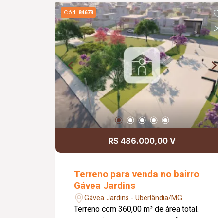
recém-reformado; Piso em porcelanato
Cód.
84678
com rodapés embutidos; Estrutura
metálica em alumínio; Persianas com
cortinas elétricas em todos os quartos;
Portão basculante em alumínio com
4,00 metros; Piscina de 2,50 x 6,00
metros; Pergolado em aroeira e ipê;
Aquecimento solar em todas as
torneiras e chuveiros; Projeto moderno
com ambientes amplos, integrados e
excelente padrão de acabamento.
R$ 486.000,00 V
Terreno para venda no bairro
Gávea Jardins
Gávea Jardins - Uberlândia/MG
Terreno com 360,00 m² de área total.