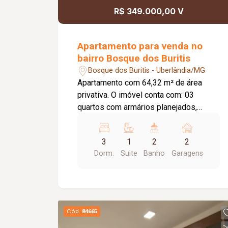
completa em LED; Louças Deca; Metais
R$ 349.000,00 V
Tramontina; Projeto moderno com
excelente distribuição dos ambientes,
conforto e alto padrão de acabamento.
Apartamento para venda no
bairro Bosque dos Buritis
Bosque dos Buritis - Uberlândia/MG
Apartamento com 64,32 m² de área
privativa. O imóvel conta com: 03
quartos com armários planejados,
sendo 01 suíte com ar-condicionado;
Sala ampla em 02 ambientes com
3
1
2
2
painel para TV, espelho e sacada;
Dorm.
Suite
Banho
Garagens
Banheiro social com box em blindex e
espelho; Banheiro da suíte com armário,
box em blindex e espelho; Cozinha
planejada com armários, cooktop e filtro
de água; Área de serviço com armário;
Cód.
84665
02 vagas de garagem presas, sendo 01