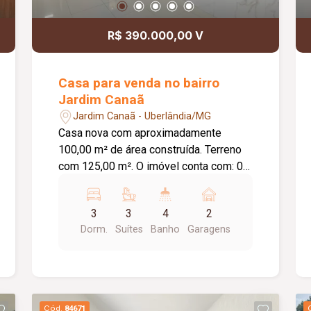
R$ 390.000,00 V
Casa para venda no bairro
Jardim Canaã
Jardim Canaã - Uberlândia/MG
Casa nova com aproximadamente
100,00 m² de área construída. Terreno
com 125,00 m². O imóvel conta com: 03
suítes, todas com jardim de inverno;
Sala ampla integrada à cozinha
3
3
4
2
gourmet; Banheiro social; Cozinha
Dorm.
Suítes
Banho
Garagens
gourmet com ilha central revestida em
porcelanato; Churrasqueira integrada;
Lavanderia independente; 02 vagas de
garagem; Diferenciais: Bancadas em
granito preto; Piso em porcelanato;
Cód.
84671