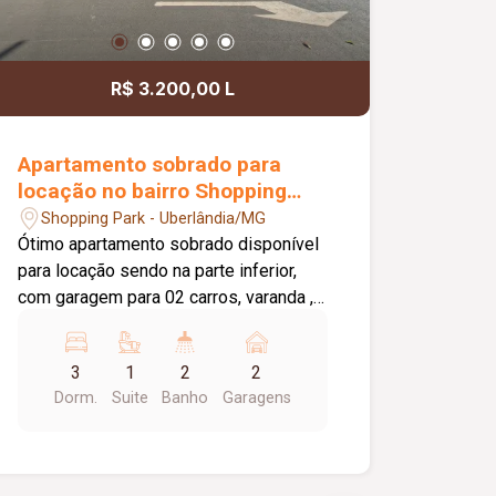
R$ 3.200,00 L
Apartamento sobrado para
locação no bairro Shopping
Park
Shopping Park - Uberlândia/MG
Ótimo apartamento sobrado disponível
para locação sendo na parte inferior,
com garagem para 02 carros, varanda ,
quintal, despensa , 01 banheiro, 01 sala.
Parte superior com 03 quartos, 01
3
1
2
2
quarto com 01 guarda roupa, 01 suite,
Dorm.
Suite
Banho
Garagens
sacada, 02 salas, cozinha com armário
sob a pia, lavanderia, banheiro social e
da suite com box, sacada em volta do
apartamento. Água incluso no valor de