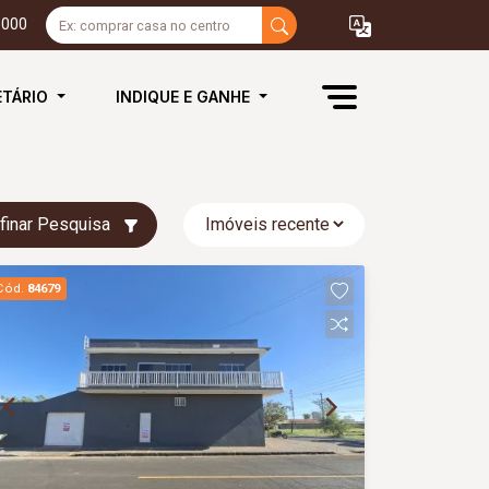
3000
ETÁRIO
INDIQUE E GANHE
finar Pesquisa
Cód.
84679