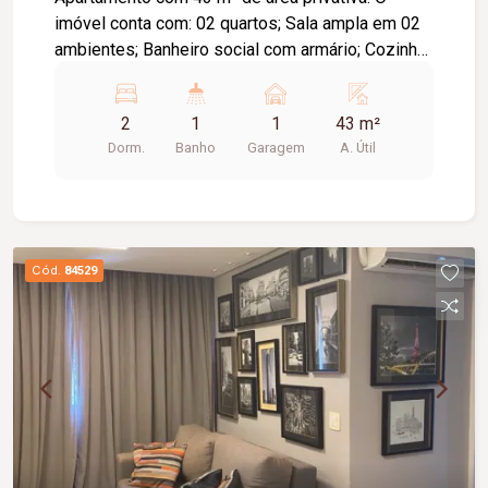
imóvel conta com: 02 quartos; Sala ampla em 02
ambientes; Banheiro social com armário; Cozinha
com pia em granito; Área de serviço; 01 vaga de
garagem; O condomínio conta com: Portaria 24
2
1
1
43 m²
horas; Mercadinho; Salão de festas; Câmeras de
Dorm.
Banho
Garagem
A. Útil
segurança; Diferenciais: Acabamento em gesso;
Ambientes bem distribuídos, proporcionando
conforto e praticidade.
Cód.
84529