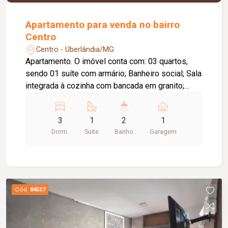
Apartamento para venda no bairro
Centro
Centro - Uberlândia/MG
Apartamento. O imóvel conta com: 03 quartos,
sendo 01 suíte com armário; Banheiro social; Sala
integrada à cozinha com bancada em granito;
Área de serviço independente; Despensa; Área
externa privativa; 01 vaga de garagem coberta;
3
1
2
1
Diferenciais: Apartamento térreo com área
Dorm.
Suite
Banho
Garagem
externa privativa; Ambientes amplos e bem
distribuídos; Imóvel conservado. Informações
complementares: Prédio sem elevador e sem
área de lazer.
Cód.
84537