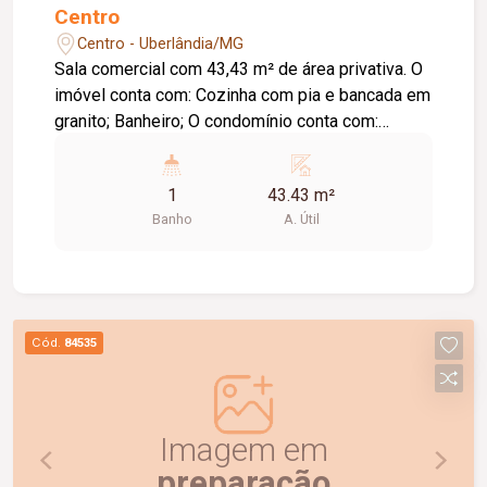
Centro
Centro - Uberlândia/MG
Sala comercial com 43,43 m² de área privativa. O
imóvel conta com: Cozinha com pia e bancada em
granito; Banheiro; O condomínio conta com:
Portaria; Diferenciais: Sala localizada no 07º
andar; Piso em cerâmica; Prédio seguro, ideal
1
43.43 m²
para instalação de escritórios e consultórios.
Banho
A. Útil
Cód.
84535
Imagem em
preparação