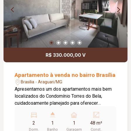
R$ 330.000,00 V
Apartamento à venda no bairro Brasília
Brasilia - Araguari/MG
Apresentamos um dos apartamentos mais bem
localizados do Condomínio Torres do Bela,
cuidadosamente planejado para oferecer
conforto, funcionalidade e sofisticação. O imóvel
conta com 2 quartos, sala em conceito aberto
2
1
1
48 m²
integrada à cozinha, proporcionando um ambiente
Dorm.
Banho
Garagem
Const.