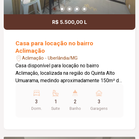
R$ 5.500,00 L
Casa para locação no bairro
Aclimação
Aclimação - Uberlândia/MG
Casa disponível para locação no bairro
Aclimação, localizada na região do Quinta Alto
Umuarama, medindo aproximadamente 150m² de
área construída, piso térreo composto por ampla
sala climatizada em 02 ambientes, cozinha
3
1
2
3
montada pronta para usar, área gourmet com
Dorm.
Suite
Banho
Garagens
churrasqueira a carvão, sistema de som JBL
integrado, piscina, lavanderia, e lavabo. Piso
superior conta com hall para 03 quartos sendo 01
suíte todos com armários ( 02 quartos contam