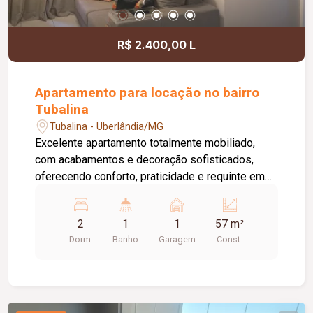
R$ 2.400,00 L
Apartamento para locação no bairro
Tubalina
Tubalina - Uberlândia/MG
Excelente apartamento totalmente mobiliado,
com acabamentos e decoração sofisticados,
oferecendo conforto, praticidade e requinte em
cada ambiente. O imóvel dispõe de sala
planejada com painel de TV espelhado, sofá
2
1
1
57 m²
retrátil de 03 lugares e ar-condicionado, integrada
Dorm.
Banho
Garagem
Const.
à sala de jantar equipada com mesa de vidro para
04 lugares, aparador e lustre decorativo. A
cozinha é completa, com armários planejados,
cooktop, depurador, geladeira, forno elétrico,
micro-ondas e mesa fixa com 02 cadeiras. O