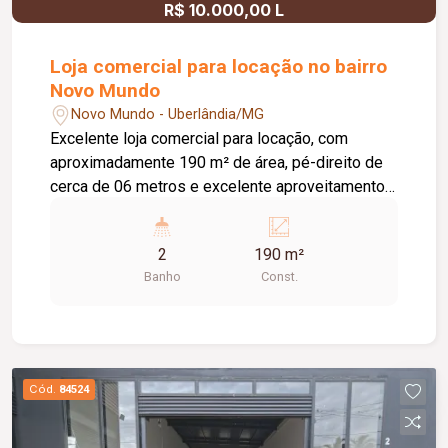
R$ 10.000,00 L
Loja comercial para locação no bairro
Novo Mundo
Novo Mundo - Uberlândia/MG
Excelente loja comercial para locação, com
aproximadamente 190 m² de área, pé-direito de
cerca de 06 metros e excelente aproveitamento
do espaço. O imóvel conta com piso em cimento
usinado, telhado com isolamento acústico e
2
190 m²
térmico, 02 banheiros e estacionamento frontal,
Banho
Const.
oferecendo praticidade, conforto e estrutura ideal
para diversos segmentos comerciais.
Cód.
84524