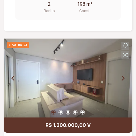
2
198 m²
térmico, 02 banheiros e estacionamento frontal,
Banho
Const.
oferecendo praticidade, conforto e estrutura ideal
para diversos segmentos comerciais.
Cód.
84523
R$ 1.200.000,00 V