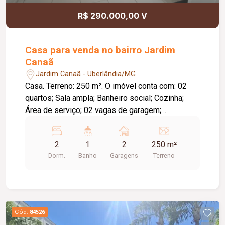
R$ 290.000,00 V
Casa para venda no bairro Jardim
Canaã
Jardim Canaã - Uberlândia/MG
Casa. Terreno: 250 m². O imóvel conta com: 02
quartos; Sala ampla; Banheiro social; Cozinha;
Área de serviço; 02 vagas de garagem;
Diferenciais: Amplo terreno, ideal para futuras
ampliações ou área de lazer; Ambientes bem
2
1
2
250 m²
distribuídos e com boa iluminação natural;
Dorm.
Banho
Garagens
Terreno
Excelente opção para morar ou investir.
Cód.
84526