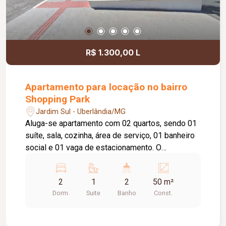
R$ 1.300,00 L
Apartamento para locação no bairro
Shopping Park
Jardim Sul - Uberlândia/MG
Aluga-se apartamento com 02 quartos, sendo 01
suíte, sala, cozinha, área de serviço, 01 banheiro
social e 01 vaga de estacionamento. O
condomínio conta com elevador, portaria 24
horas, playground e salão de festas, oferecendo
2
1
2
50 m²
mais conforto, segurança e praticidade para você
Dorm.
Suite
Banho
Const.
e sua família. Entre em contato para mais
informações e agende uma visita.