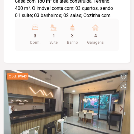
Casa com 180 m² de área construída. Terreno:
400 m². O imóvel conta com: 03 quartos, sendo
01 suíte; 03 banheiros; 02 salas; Cozinha com
armários; Lavanderia ampla; Quintal amplo; 04
vagas de garagem; Diferenciais: Ar-condicionado
3
1
3
4
instalado; Portão eletrônico; Cerca com
Dorm.
Suite
Banho
Garagens
concertina; Ambientes amplos e bem
distribuídos.
Cód.
84543