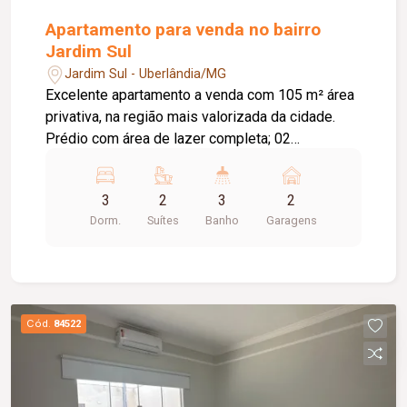
Apartamento para venda no bairro
Jardim Sul
Jardim Sul - Uberlândia/MG
Excelente apartamento a venda com 105 m² área
privativa, na região mais valorizada da cidade.
Prédio com área de lazer completa; 02
elevadores; Piscina; Quadra poliesportiva; Quadra
beach tennis; Academia; Salão de festa;
3
2
3
2
Apartamento: 03 quartos sendo 01 suíte e uma
Dorm.
Suítes
Banho
Garagens
semi-suíte; Sala ampla em dois ambientes;
Lavabo; Cozinha estilo americana com todos os
planejados; Área de serviços separada; Varanda
gourmet com churrasqueira e uma vista
deslumbrante; Planejados no quarto suíte, sala,
Cód.
84522
cozinha, lavanderia e banheiros. Agende uma
visita com um de nossos corretores!