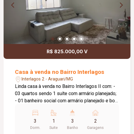
R$ 825.000,00 V
Casa à venda no Bairro Interlagos
Interlagos 2 - Araguari/MG
Linda casa à venda no Bairro Interlagos II com: -
03 quartos sendo 1 suíte com armário planejado;
- 01 banheiro social com armário planejado e box
em blindex; - 01 sala de estar/tv; - 01 sala de
jantar; - 01 área de luz; - 01 cozinha planejada; -
3
1
3
2
01 área gourmet com churrasqueira, bancada, pia
Dorm.
Suite
Banho
Garagens
e lavabo; - 01 lavanderia; - 01 despensa; - jardim;