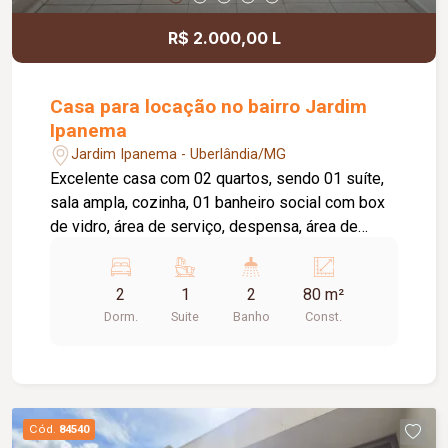
R$ 2.000,00 L
Casa para locação no bairro Jardim
Ipanema
Jardim Ipanema - Uberlândia/MG
Excelente casa com 02 quartos, sendo 01 suíte,
sala ampla, cozinha, 01 banheiro social com box
de vidro, área de serviço, despensa, área de
churrasqueira, quintal, piscina e garagem para 02
carros. Imóvel ideal para quem busca conforto,
2
1
2
80 m²
espaço e lazer. Entre em contato para mais
Dorm.
Suite
Banho
Const.
informações e agende uma visita.
Cód.
84540