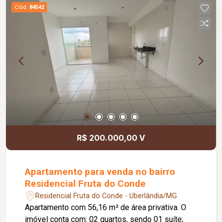
com sacada), e banheiro social. Além disso o
Cód.
84542
imóvel disponível de sistema completo de
segurança e monitoramento, cerca concertina,
garagem para 02 carros, portão eletrônico, e um
mezanino sobre a garagem.
R$ 200.000,00 V
Apartamento para venda no bairro
Residencial Fruta do Conde
Residencial Fruta do Conde - Uberlândia/MG
Apartamento com 56,16 m² de área privativa. O
imóvel conta com: 02 quartos, sendo 01 suíte;