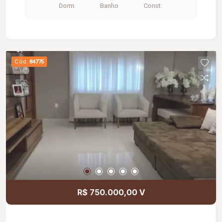
Dorm.
Banho
Const.
condomínio oferece portaria 24 horas, quadra
esportiva e salão de festas, proporcionando mais
tranquilidade, lazer e comodidade aos
moradores.
Cód.
84775
R$ 750.000,00 V