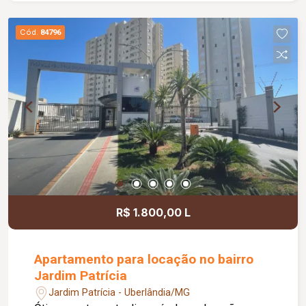
com jardim de inverno, hall de circulação, 03
quartos, sendo 02 com armários embutidos e 01
Cód.
84796
suíte com claraboia. Os banheiros social e da
suíte possuem box em blindex, armários,
espelhos e chuveiros. A cozinha é planejada com
armários, a área de serviço é separada, coberta e
conta com armário, oferecendo maior praticidade.
A casa possui ainda uma agradável varanda
gourmet com churrasqueira e entrada
independente pela garagem. A sala e os quartos
são equipados com ventiladores de teto, e todos
os ambientes possuem piso em cerâmica. Com
área útil aproximada de 107 m², este imóvel é
R$ 1.800,00 L
uma excelente opção para quem busca conforto,
funcionalidade e uma localização privilegiada.
Apartamento para locação no bairro
Jardim Patrícia
Jardim Patrícia - Uberlândia/MG