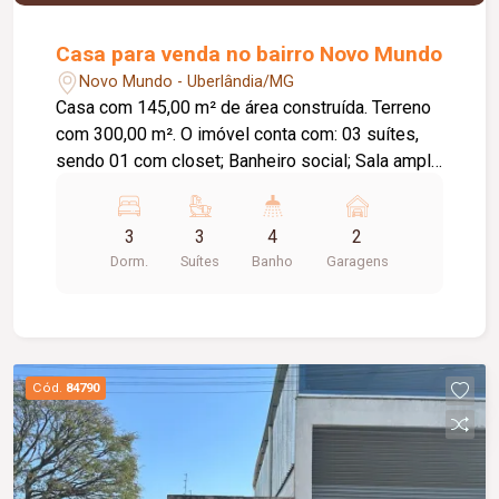
Casa para venda no bairro Novo Mundo
Novo Mundo - Uberlândia/MG
Casa com 145,00 m² de área construída. Terreno
com 300,00 m². O imóvel conta com: 03 suítes,
sendo 01 com closet; Banheiro social; Sala ampla
em 02 ambientes; Escritório amplo; Cozinha
ampla; Área de serviço/lavanderia; Área gourmet
3
3
4
2
com churrasqueira; Piscina aquecida com
Dorm.
Suítes
Banho
Garagens
cascata; 02 vagas de garagem cobertas;
Diferenciais: Armários planejados nos ambientes;
Pontos para instalação de ar-condicionado;
Iluminação em LED; Piso em porcelanato;
Ambientes modernos, amplos e bem
Cód.
84790
distribuídos; Excelente localização.