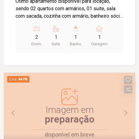
Ótimo apartamento disponível para locação,
sendo 02 quartos com armários, 01 suite, sala
com sacada, cozinha com armário, banheiro sócia
com box e armário, área de serviço com armário,
elevador privativo, 01 vaga de estacionamento,
2
1
1
1
portaria 24 horas, piscina, academia, quiosque
Dorm.
Suite
Banho
Garagem
com churrasqueira, salão de festas, playground,
brinquedoteca, área pet, espaço verde.Valor de
condomínio Incluso no valor do aluguel.
Cód.
84795
Imagem em
preparação
disponível em breve