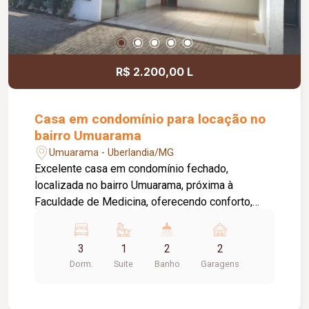
R$ 2.200,00 L
Casa em condomínio para locação no
bairro Umuarama
Umuarama - Uberlandia/MG
Excelente casa em condomínio fechado,
localizada no bairro Umuarama, próxima à
Faculdade de Medicina, oferecendo conforto,
segurança e praticidade. O condomínio conta com
portão e porteiro eletrônicos, câmeras de
3
1
2
2
segurança e sistema de monitoramento,
Dorm.
Suite
Banho
Garagens
proporcionando mais tranquilidade aos
moradores. O imóvel dispõe de 02 vagas de
garagem livres, sala ampla para 02 ambientes