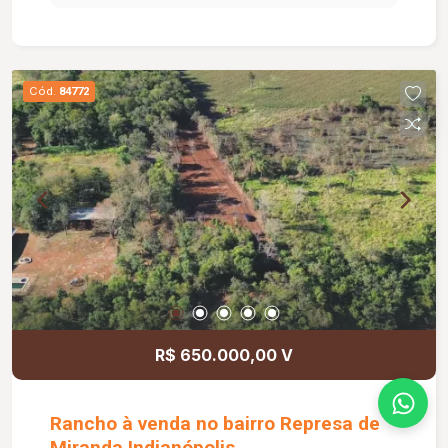
natural. A cozinha dispõe de armários, além de
área de serviço independente. O banheiro social
também é equipado com box em vidro e armário
sob a pia. O apartamento possui elevador e 01
Cód.
84772
vaga de estacionamento. O condomínio oferece
portaria 24 horas, salão de festas, academia,
playground e quadra esportiva, proporcionando
mais comodidade, segurança e qualidade de vida
para toda a família.
R$ 650.000,00 V
Rancho à venda no bairro Represa de
Miranda Indianópolis