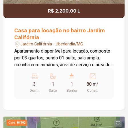
R$ 2.200,00 L
Casa para locação no bairro Jardim
Califórnia
Jardim Califórnia - Uberlandia/MG
Apartamento disponível para locação, composto
por 03 quartos, sendo 01 suíte, sala ampla,
cozinha com armários, área de serviço e área de
churrasqueira, proporcionando mais conforto e
praticidade para o dia a dia. O imóvel dispõe
3
1
1
80 m²
ainda de 02 vagas de estacionamento. O
Dorm.
Suite
Banho
Const.
condomínio oferece excelente infraestrutura de
lazer e segurança, com portaria 24 horas, quadra
esportiva, quiosque com churrasqueira, salão de
festas e playground, garantindo comodidade e
qualidade de vida para toda a família.
Cód.
84792