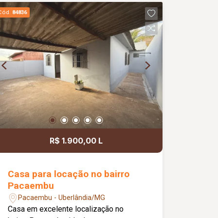
acesso a comércios, serviços e demais
Cód.
84836
conveniências.
R$ 1.900,00 L
Casa para locação no bairro
Pacaembu
Pacaembu - Uberlândia/MG
Casa em excelente localização no