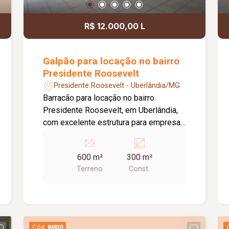
R$ 12.000,00 L
Galpão para locação no bairro
Presidente Roosevelt
Presidente Roosevelt - Uberlândia/MG
Barracão para locação no bairro
Presidente Roosevelt, em Uberlândia,
com excelente estrutura para empresas
de diversos segmentos. O imóvel
possui 600 m² de terreno e 300 m² de
600 m²
300 m²
área construída, distribuídos de forma
Terreno
Const.
funcional para atender às necessidades
do seu negócio. O espaço principal
conta com um amplo salão de
aproximadamente 250 m², ideal para
atividades comerciais, industriais,
Cód.
84830