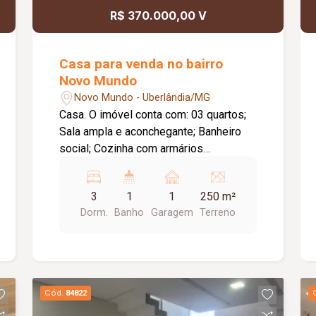
R$ 370.000,00 V
Casa para venda no bairro
Novo Mundo
Novo Mundo - Uberlândia/MG
Casa. O imóvel conta com: 03 quartos;
Sala ampla e aconchegante; Banheiro
social; Cozinha com armários
planejados; Lavanderia; Garagem.
3
1
1
250 m²
Dorm.
Banho
Garagem
Terreno
Cód.
84822