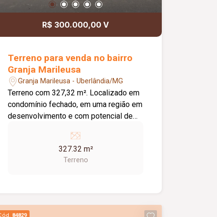
R$ 300.000,00 V
Terreno para venda no bairro
Granja Marileusa
Granja Marileusa - Uberlândia/MG
Terreno com 327,32 m². Localizado em
condomínio fechado, em uma região em
desenvolvimento e com potencial de
valorização. Condomínio fechado;
Terreno com boa área para construção;
327.32 m²
Região em expansão e crescimento;
Terreno
Excelente opção para construção
residencial ou investimento.
Cód.
84829