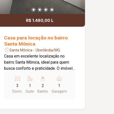
R$ 1.480,00 L
Casa para locação no bairro
Santa Mônica
Santa Mônica - Uberlândia/MG
Casa em excelente localização no
bairro Santa Mônica, ideal para quem
busca conforto e praticidade. O imóvel
conta com 03 quartos, sendo 01 suíte,
banheiro social, sala de estar
3
1
2
1
aconchegante e cozinha equipada com
Dorm.
Suite
Banho
Garagem
armário sob a pia. Possui ainda área de
lavanderia e 01 vaga de garagem
coberta. Ótima opção para moradia, em
uma região valorizada, com fácil