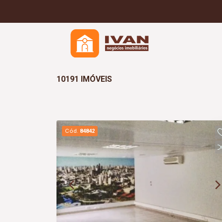
10191 IMÓVEIS
Cód.
84842