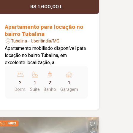
R$ 1.600,00 L
Apartamento para locação no
bairro Tubalina
Tubalina - Uberlândia/MG
Apartamento mobiliado disponível para
locação no bairro Tubalina, em
excelente localização, a
aproximadamente 150 metros da
Avenida Getúlio Vargas. O imóvel conta
2
1
2
1
com portão e porteiro eletrônicos,
Dorm.
Suite
Banho
Garagem
fechadura eletrônica, 01 vaga de
estacionamento com excelente
posicionamento e sol da manhã, sala
em 02 ambientes mobiliada com sofá
reclinável de 02 lugares, mesa de jantar
Cód.
84821
em vidro com 04 cadeiras, rack e TV,