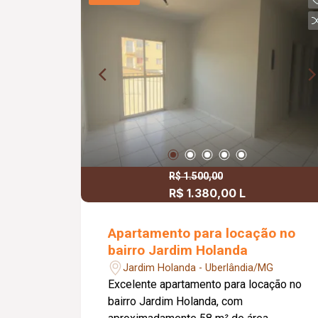
para a varanda gourmet com
churrasqueira, ideal para momentos de
lazer e confraternização. O apartamento
dispõe ainda de elevador e 02 vagas
de garagem.
R$ 1.500,00
R$ 1.380,00 L
Apartamento para locação no
bairro Jardim Holanda
Jardim Holanda - Uberlândia/MG
Excelente apartamento para locação no
bairro Jardim Holanda, com