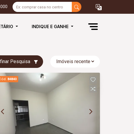
3000
ETÁRIO
INDIQUE E GANHE
finar Pesquisa
Cód.
84840