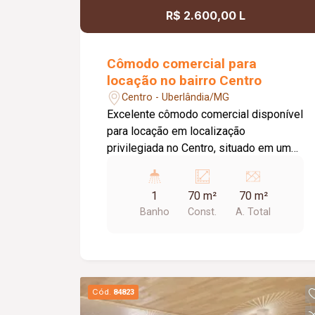
R$ 2.600,00 L
Cômodo comercial para
locação no bairro Centro
Centro - Uberlândia/MG
Excelente cômodo comercial disponível
para locação em localização
privilegiada no Centro, situado em uma
das principais avenidas da cidade e
próximo ao Terminal Central,
1
70 m²
70 m²
oferecendo grande visibilidade e fácil
Banho
Const.
A. Total
acesso. O imóvel possui
aproximadamente 70 m² de área,
dispondo de 01 banheiro, 01 depósito,
02 portas de aço e teto rebaixado com
iluminação em LED, proporcionando um
Cód.
84823
ambiente moderno, funcional e versátil