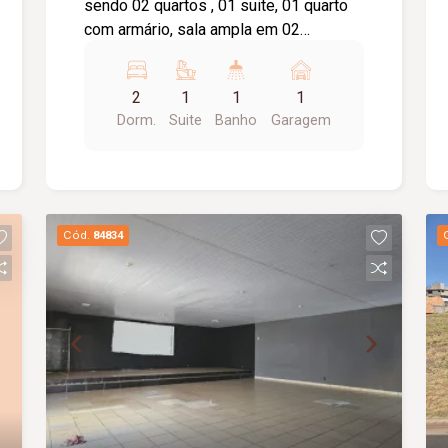
sendo 02 quartos , 01 suite, 01 quarto
com armário, sala ampla em 02
ambientes com sacada , lavabo,
cozinha com armário, área de serviço,
2
1
1
1
banheiro social com box e armário,
Dorm.
Suite
Banho
Garagem
elevador privativo, 01 vaga de garagem,
portaria 24 horas, brinquedoteca, salão
de festas.
Cód.
84834