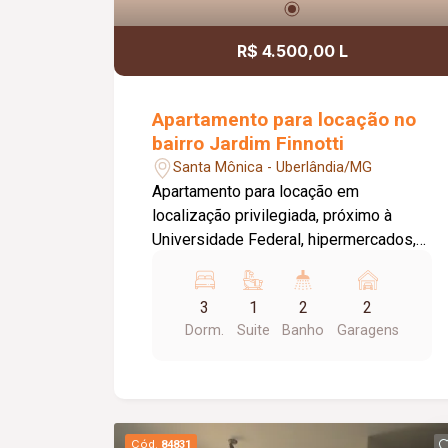
R$ 4.500,00 L
Apartamento para locação no
bairro Jardim Finnotti
Santa Mônica - Uberlândia/MG
Apartamento para locação em
localização privilegiada, próximo à
Universidade Federal, hipermercados,
farmácias, hospitais e aos principais
serviços da região. O imóvel conta com
3
1
2
2
03 quartos, sendo 01 suíte ampla com
Dorm.
Suite
Banho
Garagens
closet, oferecendo conforto e
praticidade para toda a família. Possui
sala espaçosa com vista livre,
ambientes bem distribuídos e
excelente iluminação natural. Destaque
Cód.
84831