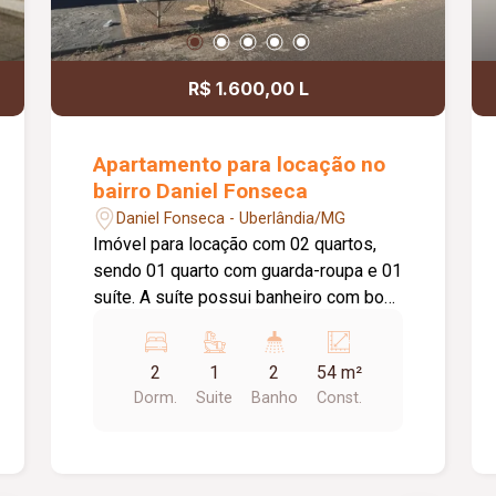
R$ 1.600,00 L
Apartamento para locação no
bairro Daniel Fonseca
Daniel Fonseca - Uberlândia/MG
Imóvel para locação com 02 quartos,
sendo 01 quarto com guarda-roupa e 01
suíte. A suíte possui banheiro com box
de vidro. Conta com sala, cozinha
equipada com cooktop e suggar, área
2
1
2
54 m²
de serviço, 01 banheiro social e 02
Dorm.
Suite
Banho
Const.
vagas de estacionamento.