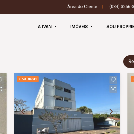
Área do Cliente
|
(034) 3256-
A IVAN
IMÓVEIS
SOU PROPRI
Re
Cód.
84841