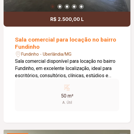
informações e agende uma visita.
R$ 2.500,00 L
Sala comercial para locação no bairro
Fundinho
Fundinho - Uberlândia/MG
Sala comercial disponível para locação no bairro
Fundinho, em excelente localização, ideal para
escritórios, consultórios, clínicas, estúdios e
profissionais liberais. O imóvel possui
aproximadamente 50 m², forro em gesso, copa,
50 m²
ponto de água, interfone e acesso por senha,
A. Útil
oferecendo praticidade e funcionalidade para o
dia a dia da sua empresa. O prédio comercial
conta com excelente infraestrutura, incluindo
jardim e área de convivência compartilhada,
banheiros feminino e masculino com