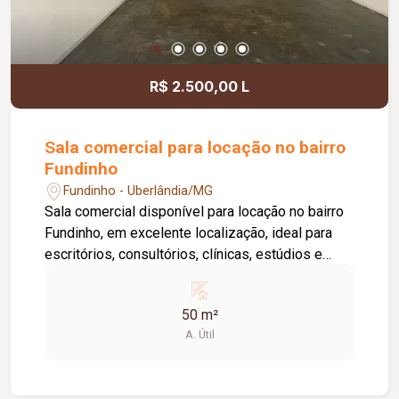
locatário. Entre em contato para mais
informações e agende uma visita.
R$ 2.500,00 L
Sala comercial para locação no bairro
Fundinho
Fundinho - Uberlândia/MG
Sala comercial disponível para locação no bairro
Fundinho, em excelente localização, ideal para
escritórios, consultórios, clínicas, estúdios e
profissionais liberais. O imóvel possui
aproximadamente 50 m², forro em gesso, copa,
50 m²
ponto de água, interfone e acesso por senha,
A. Útil
oferecendo praticidade e funcionalidade para o
dia a dia da sua empresa. O prédio comercial
conta com excelente infraestrutura, incluindo