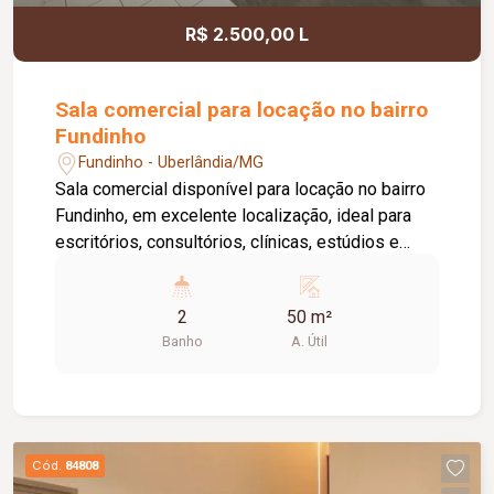
R$ 2.500,00 L
Sala comercial para locação no bairro
Fundinho
Fundinho - Uberlândia/MG
Sala comercial disponível para locação no bairro
Fundinho, em excelente localização, ideal para
escritórios, consultórios, clínicas, estúdios e
profissionais liberais. O imóvel possui
aproximadamente 50 m², forro em gesso, copa,
2
50 m²
ponto de água, interfone e acesso por senha,
Banho
A. Útil
oferecendo praticidade e funcionalidade para o
dia a dia da sua empresa. O prédio comercial
conta com excelente infraestrutura, incluindo
jardim e área de convivência compartilhada,
banheiros feminino e masculino com
Cód.
84808
acessibilidade, controle de acesso facial, água