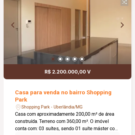
inclusa no condomínio, zelador e limpeza das
áreas comuns, copa, DML (Depósito de Material
de Limpeza), sistema de ronda, alarme, câmeras
de segurança e internet disponível. Como
diferencial, existe a possibilidade de ampliação
da área da sala, conforme a necessidade do
locatário. Entre em contato para mais
informações e agende uma visita.
R$ 2.200.000,00 V
Casa para venda no bairro Shopping
Park
Shopping Park - Uberlândia/MG
Casa com aproximadamente 200,00 m² de área
construída. Terreno com 360,00 m². O imóvel
conta com: 03 suítes, sendo 01 suíte máster com