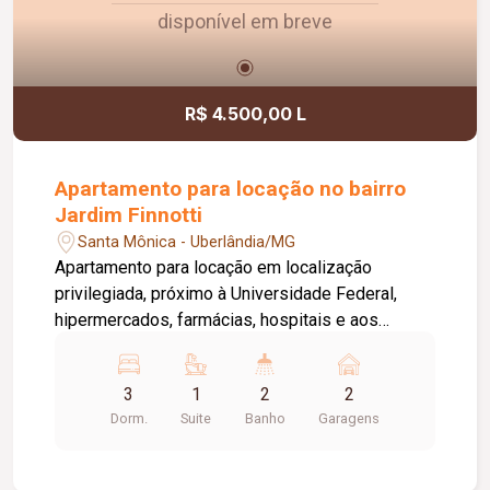
disponível em breve
R$ 4.500,00 L
Apartamento para locação no bairro
Jardim Finnotti
Santa Mônica - Uberlândia/MG
Apartamento para locação em localização
privilegiada, próximo à Universidade Federal,
hipermercados, farmácias, hospitais e aos
principais serviços da região. O imóvel conta com
03 quartos, sendo 01 suíte ampla com closet,
3
1
2
2
oferecendo conforto e praticidade para toda a
Dorm.
Suite
Banho
Garagens
família. Possui sala espaçosa com vista livre,
ambientes bem distribuídos e excelente
iluminação natural. Destaque para a varanda