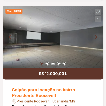
gourmet com churrasqueira, ideal para momentos
de lazer e confraternização. O apartamento
Cód.
84834
dispõe ainda de elevador e 02 vagas de
garagem.
R$ 12.000,00 L
Galpão para locação no bairro
Presidente Roosevelt
Presidente Roosevelt - Uberlândia/MG