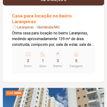
oferecer conforto, sofisticação e funcionalidade.
Casa para locação no bairro
Laranjeiras
Laranjeiras - Uberlândia/MG
Ótima casa para locação no bairro Laranjeiras,
medindo aproximadamente 139 m² de área
construída, composto por, sala de estar, sala de
jantar ampla com cozinha auxiliar, 03 quartos
sendo 01 suite, banheiro social, cozinha com
3
1
3
5
armários planejados cooktop e geladeira,
Dorm.
Suite
Banho
Garagens
despensa e área de serviço, banheiro externo,
varanda, pelo menos 05 vagas de garagem,
portão eletrônico, cerca concertina, e aquecedor
solar.
Cód.
84806