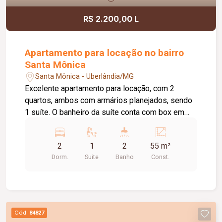
R$ 2.200,00 L
Apartamento para locação no bairro
Santa Mônica
Santa Mônica - Uberlândia/MG
Excelente apartamento para locação, com 2
quartos, ambos com armários planejados, sendo
1 suíte. O banheiro da suíte conta com box em
vidro e armário sob a pia. O imóvel possui sala
ampla e bem iluminada, sacada com
2
1
2
55 m²
churrasqueira, cozinha com armários planejados e
Dorm.
Suite
Banho
Const.
cooktop, área de serviço com armário e banheiro
social com box em vidro e armário sob a pia. O
condomínio oferece elevador e academia. O
apartamento dispõe ainda de 1 vaga de garagem
com capacidade para 2 carros. Um imóvel
Cód.
84827
confortável, funcional e pronto para morar.