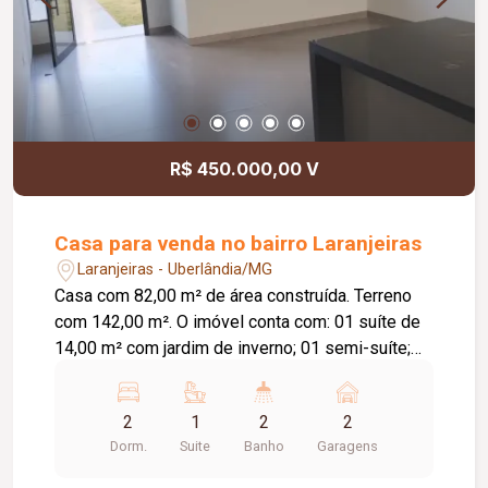
R$ 450.000,00 V
Casa para venda no bairro Laranjeiras
Laranjeiras - Uberlândia/MG
Casa com 82,00 m² de área construída. Terreno
com 142,00 m². O imóvel conta com: 01 suíte de
14,00 m² com jardim de inverno; 01 semi-suíte;
Sala e cozinha integradas com pé-direito de 4,00
m; Área gourmet; Diferenciais: Piso em
2
1
2
2
porcelanato Via Rosa Tipo A com rodapé
Dorm.
Suite
Banho
Garagens
embutido; Tubulação Amanco; Louças Deca; Gás
encanado; Esquadrias em alumínio preto; Porta da