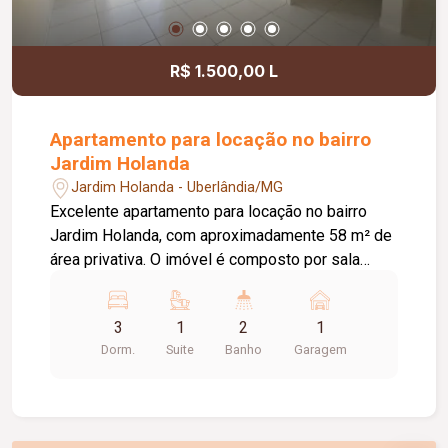
receber sua empresa.
R$ 1.500,00 L
Apartamento para locação no bairro
Jardim Holanda
Jardim Holanda - Uberlândia/MG
Excelente apartamento para locação no bairro
Jardim Holanda, com aproximadamente 58 m² de
área privativa. O imóvel é composto por sala
integrada à cozinha, que conta com armários
planejados e bancada, área de serviço, 03
3
1
2
1
quartos, sendo 02 com armários planejados e 01
Dorm.
Suite
Banho
Garagem
suíte. Possui ainda 01 banheiro social com box
em vidro e armário, hall com roupeiro e 01 vaga
de garagem com acesso pela rua lateral. Uma
excelente opção para quem busca conforto,