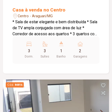
Casa à venda no Centro
Centro - Araguari/MG
* Sala de estar elegante e bem distribuída * Sala
de TV ampla conjugada com área de luz *
Corredor de acesso aos quartos * 3 quartos com
suíte, sendo: * Suíte master com armários
planejados e banheira de hidromassagem * 1
3
3
1
2
suíte com armários planejados * Cozinha
Dorm.
Suítes
Banho
Garagens
conjugada com área gourmet ampla *
Churrasqueira a carvão * Espaço externo com
piso * Área de serviço * Pequena despensa *
Banheiro social * Garagem para 2 carros
pequenos * Portão eletrônico * 2 interfones para
Cód.
84816
maior comodidade e acessibilidade * Energia
solar atendendo as 3 suítes, proporcionando
mais economia e eficiência energética