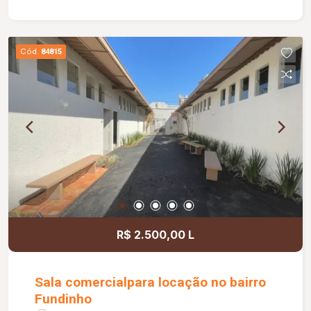
sala medindo 2,50 x 1,20 m; Portão basculante de
3,00 m; Preparação para água quente nos
banheiros e cozinha; Banheiros com box e ducha
Cód.
84815
higiênica; Paisagismo completo; Muros com
concertina e cerca elétrica, proporcionando mais
segurança.
R$ 2.500,00 L
Sala comercialpara locação no bairro
Fundinho