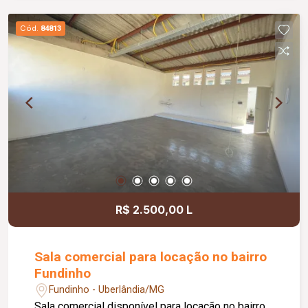
jardim e área de convivência compartilhada,
banheiros feminino e masculino com
Cód.
84813
acessibilidade, controle de acesso facial, água
inclusa no condomínio, zelador e limpeza das
áreas comuns, copa, DML (Depósito de Material
de Limpeza), sistema de ronda, alarme, câmeras
de segurança e internet disponível. Como
diferencial, existe a possibilidade de ampliação
da área da sala, conforme a necessidade do
locatário. Entre em contato para mais
informações e agende uma visita.
R$ 2.500,00 L
Sala comercial para locação no bairro
Fundinho
Fundinho - Uberlândia/MG
Sala comercial disponível para locação no bairro