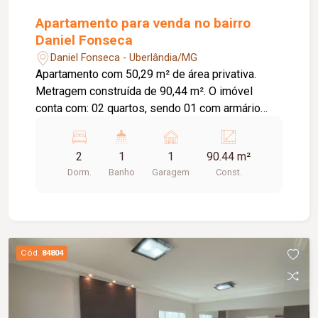
Apartamento para venda no bairro
Daniel Fonseca
Daniel Fonseca - Uberlândia/MG
Apartamento com 50,29 m² de área privativa.
Metragem construída de 90,44 m². O imóvel
conta com: 02 quartos, sendo 01 com armário
embutido e 01 com ar-condicionado; Sala em 02
ambientes; Banheiro social com armário e box em
2
1
1
90.44 m²
blindex; Cozinha com armário; Lavanderia; 01
Dorm.
Banho
Garagem
Const.
vaga de garagem coberta; O condomínio oferece:
Portões eletrônicos; Interfone; Cerca concertina;
Sistema de alarme; Elevador. Diferenciais:
Ambientes funcionais e bem distribuídos,
proporcionando conforto e praticidade para o dia
Cód.
84804
a dia.