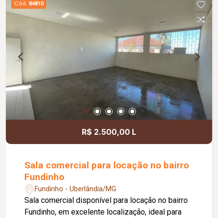
Cód.
84810
acessibilidade, controle de acesso facial, água
inclusa no condomínio, zelador e limpeza das
áreas comuns, copa, DML (Depósito de Material
de Limpeza), sistema de ronda, alarme, câmeras
de segurança e internet disponível. Como
diferencial, existe a possibilidade de ampliação
da área da sala, conforme a necessidade do
locatário. Entre em contato para mais
informações e agende uma visita.
R$ 2.500,00 L
Sala comercial para locação no bairro
Fundinho
Fundinho - Uberlândia/MG
Sala comercial disponível para locação no bairro
Fundinho, em excelente localização, ideal para