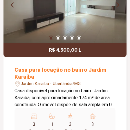
R$ 4.500,00 L
Casa para locação no bairro Jardim
Karaíba
Jardim Karaiba - Uberlândia/MG
Casa disponível para locação no bairro Jardim
Karaíba, com aproximadamente 174 m² de área
construída. O imóvel dispõe de sala ampla em 02
ambientes, 03 quartos, sendo 02 com armários e
01 suíte, banheiro social com armário, cozinha
3
1
3
3
americana planejada com armários, fogão