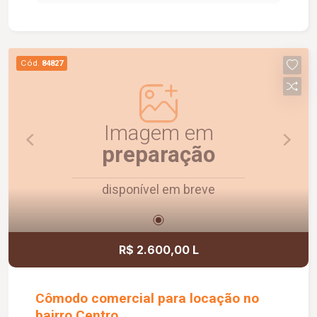
social com box em vidro e armário sob a pia. O
condomínio oferece elevador e academia. O
apartamento dispõe ainda de 1 vaga de garagem
com capacidade para 2 carros. Um imóvel
Cód.
84827
confortável, funcional e pronto para morar.
Agende uma visita e conheça!
Imagem em
preparação
disponível em breve
R$ 2.600,00 L
Cômodo comercial para locação no
bairro Centro