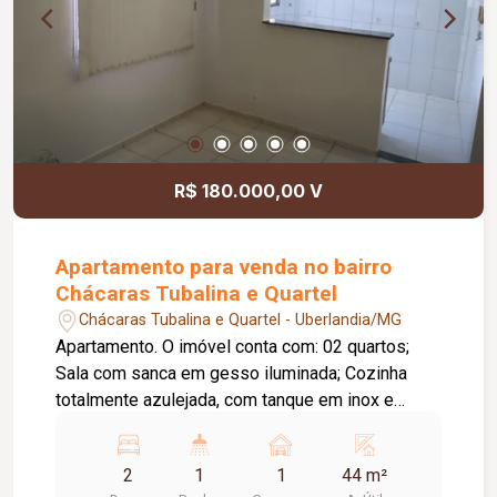
R$ 180.000,00 V
Apartamento para venda no bairro
Chácaras Tubalina e Quartel
Chácaras Tubalina e Quartel - Uberlandia/MG
Apartamento. O imóvel conta com: 02 quartos;
Sala com sanca em gesso iluminada; Cozinha
totalmente azulejada, com tanque em inox e
armários sob a pia e o tanque; Banheiro moderno
com box e revestimento em azulejo; Persianas
2
1
1
44 m²
nos quartos e na sala; Garagem coberta; O