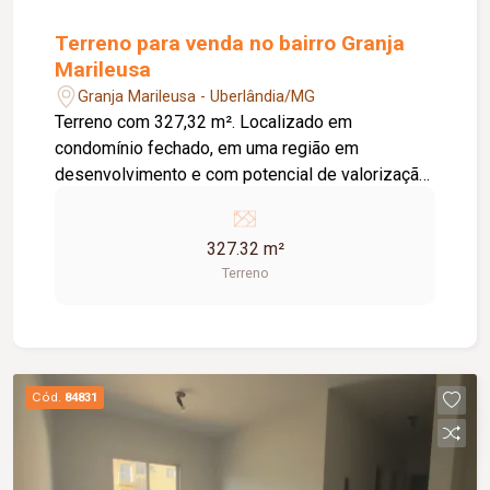
Terreno para venda no bairro Granja
Marileusa
Granja Marileusa - Uberlândia/MG
Terreno com 327,32 m². Localizado em
condomínio fechado, em uma região em
desenvolvimento e com potencial de valorização.
Condomínio fechado; Terreno com boa área para
construção; Região em expansão e crescimento;
327.32 m²
Excelente opção para construção residencial ou
Terreno
investimento.
Cód.
84831