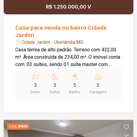
R$ 1.250.000,00 V
Casa para venda no bairro Cidade
Jardim
Cidade Jardim - Uberlândia/MG
Casa térrea de alto padrão. Terreno com 432,00
m². Área construída de 234,00 m². O imóvel conta
com: 03 suítes, sendo 01 suíte master com
closet; Sala de TV e jantar integradas ao jardim de
inverno; Cozinha ampla e funcional; Área gourmet
3
3
5
3
com banheiro de apoio e depósito; Piscina
Dorm.
Suítes
Banho
Garagens
aquecida; Academia privativa; Lavanderia
independente; 04 vagas de garagem, sendo 03
cobertas; Diferenciais: Energia fotovoltaica; Ar-
condicionado em todos os ambientes;
Carregador para veículo elétrico; Portões
Cód.
84820
eletrônicos; Sistema de alarme com câmeras de