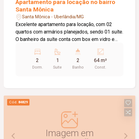
Apartamento para locação no bairro
Santa Mônica
Santa Mônica - Uberlândia/MG
Excelente apartamento para locação, com 02
quartos com armários planejados, sendo 01 suíte.
O banheiro da suíte conta com box em vidro e
armário sob a pia. O imóvel possui sala ampla e
bem iluminada, sacada com churrasqueira,
2
1
2
64 m²
cozinha com armários planejados e cooktop, área
Dorm.
Suite
Banho
Const.
de serviço com armário e 01 banheiro social com
box em vidro e armário sob a pia. O condomínio
oferece elevador e academia. O apartamento
dispõe ainda de 01 vaga de garagem com
capacidade para 02 carros. Um imóvel
Cód.
84829
confortável, funcional e pronto para morar.
Agende uma visita e conheça!
Imagem em