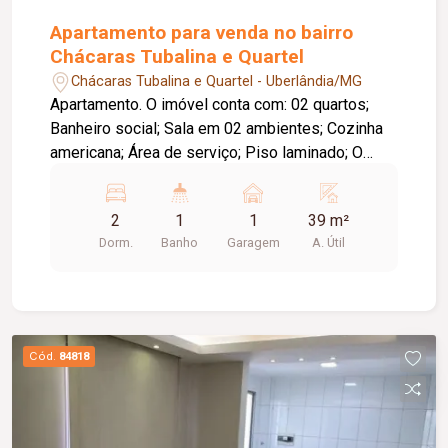
Apartamento para venda no bairro
Chácaras Tubalina e Quartel
Chácaras Tubalina e Quartel - Uberlândia/MG
Apartamento. O imóvel conta com: 02 quartos;
Banheiro social; Sala em 02 ambientes; Cozinha
americana; Área de serviço; Piso laminado; O
condomínio oferece: Área de lazer completa e
equipada; Ambientes funcionais e bem
2
1
1
39 m²
distribuídos.
Dorm.
Banho
Garagem
A. Útil
Cód.
84818