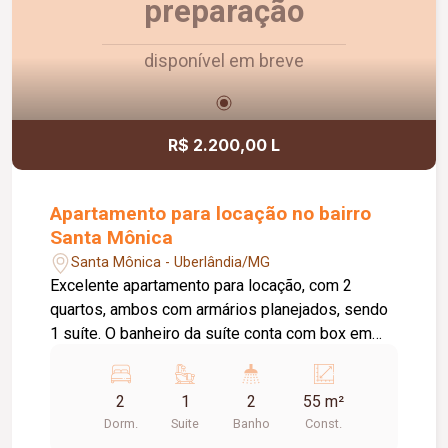
preparação
disponível em breve
R$ 2.200,00 L
Apartamento para locação no bairro
Santa Mônica
Santa Mônica - Uberlândia/MG
Excelente apartamento para locação, com 2
quartos, ambos com armários planejados, sendo
1 suíte. O banheiro da suíte conta com box em
vidro e armário sob a pia. O imóvel possui sala
ampla e bem iluminada, sacada com
2
1
2
55 m²
churrasqueira, cozinha com armários planejados e
Dorm.
Suite
Banho
Const.
cooktop, área de serviço com armário e banheiro