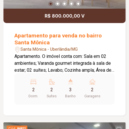
R$ 800.000,00 V
Apartamento para venda no bairro
Santa Mônica
Santa Mônica - Uberlândia/MG
Apartamento. O imóvel conta com: Sala em 02
ambientes; Varanda gourmet integrada à sala de
estar; 02 suítes; Lavabo; Cozinha ampla; Área de
serviço; Laje técnica; 02 vagas de garagem;
Diferenciais: Upgrades inclusos na venda;
2
2
3
2
Tomadas preparadas para instalação de ar-
Dorm.
Suítes
Banho
Garagens
condicionado em todos os cômodos; Varanda
gourmet integrada e aberta para a sala de estar; O
empreendimento oferece: Piscina; Deck;
Churrasqueira; Horta; Pet place; Quadra de
squash; Quadra poliesportiva; Salão de festas;
Cód.
84822