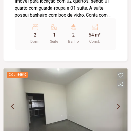
Imóvel para locação com 02 quartos, sendo 01
quarto com guarda-roupa e 01 suíte. A suíte
possui banheiro com box de vidro. Conta com
sala, cozinha equipada com cooktop e suggar,
área de serviço, 01 banheiro social e 02 vagas de
2
1
2
54 m²
estacionamento.
Dorm.
Suite
Banho
Const.
Cód.
84840