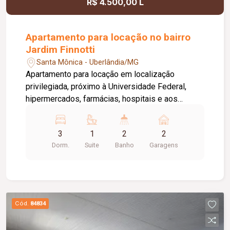
R$ 4.500,00 L
Apartamento para locação no bairro
Jardim Finnotti
Santa Mônica - Uberlândia/MG
Apartamento para locação em localização
privilegiada, próximo à Universidade Federal,
hipermercados, farmácias, hospitais e aos
principais serviços da região. O imóvel conta com
03 quartos, sendo 01 suíte ampla com closet,
3
1
2
2
oferecendo conforto e praticidade para toda a
Dorm.
Suite
Banho
Garagens
família. Possui sala espaçosa com vista livre,
ambientes bem distribuídos e excelente
iluminação natural. Destaque para a varanda
gourmet com churrasqueira, ideal para momentos
de lazer e confraternização. O apartamento
Cód.
84834
dispõe ainda de elevador e 02 vagas de
garagem.