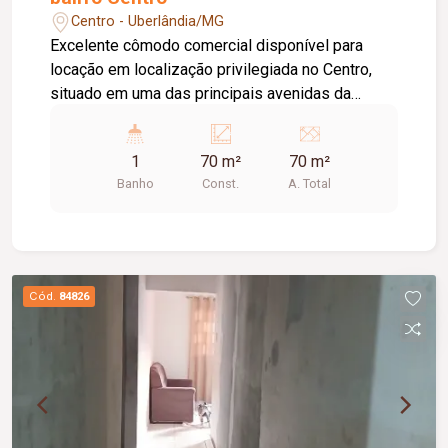
Centro - Uberlândia/MG
Excelente cômodo comercial disponível para
locação em localização privilegiada no Centro,
situado em uma das principais avenidas da
cidade e próximo ao Terminal Central, oferecendo
grande visibilidade e fácil acesso. O imóvel
1
70 m²
70 m²
possui aproximadamente 70 m² de área,
Banho
Const.
A. Total
dispondo de 01 banheiro, 01 depósito, 02 portas
de aço e teto rebaixado com iluminação em LED,
proporcionando um ambiente moderno, funcional
e versátil para diversas atividades.
Cód.
84826