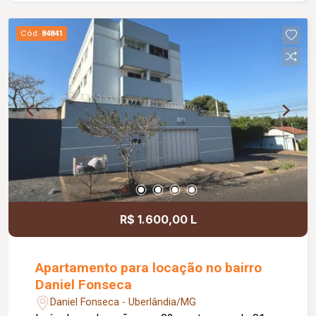
Cód.
84841
R$ 1.600,00 L
Apartamento para locação no bairro
Daniel Fonseca
Daniel Fonseca - Uberlândia/MG