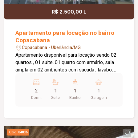
R$ 2.500,00 L
Apartamento para locação no bairro
Copacabana
Copacabana - Uberlândia/MG
Apartamento disponível para locação sendo 02
quartos , 01 suite, 01 quarto com armário, sala
ampla em 02 ambientes com sacada , lavabo,
cozinha com armário, área de serviço, banheiro
social com box e armário, elevador privativo, 01
2
1
1
1
vaga de garagem, portaria 24 horas,
Dorm.
Suite
Banho
Garagem
brinquedoteca, salão de festas.
Cód.
84836