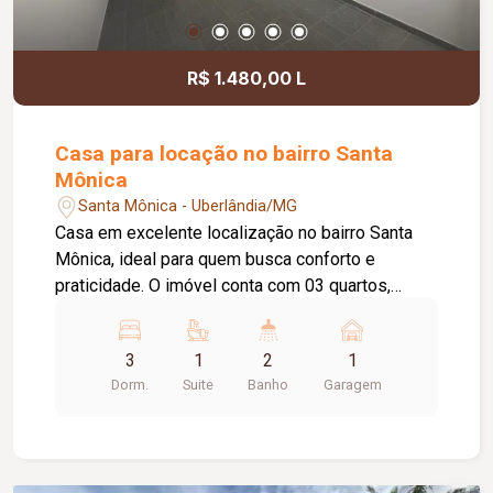
R$ 1.480,00 L
Casa para locação no bairro Santa
Mônica
Santa Mônica - Uberlândia/MG
Casa em excelente localização no bairro Santa
Mônica, ideal para quem busca conforto e
praticidade. O imóvel conta com 03 quartos,
sendo 01 suíte, banheiro social, sala de estar
aconchegante e cozinha equipada com armário
3
1
2
1
sob a pia. Possui ainda área de lavanderia e 01
Dorm.
Suite
Banho
Garagem
vaga de garagem coberta. Ótima opção para
moradia, em uma região valorizada, com fácil
acesso a comércios, serviços e demais
conveniências.