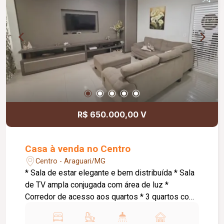
monitoramento; Cerca concertina; Acabamentos
atualizados; Ambientes amplos, modernos e bem
distribuídos. Informações complementares: Valor
de venda: R$ 1.250.000,00.
R$ 650.000,00 V
Casa à venda no Centro
Centro - Araguari/MG
* Sala de estar elegante e bem distribuída * Sala
de TV ampla conjugada com área de luz *
Corredor de acesso aos quartos * 3 quartos com
suíte, sendo: * Suíte master com armários
planejados e banheira de hidromassagem * 1