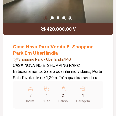
R$ 420.000,00 V
Casa Nova Para Venda B. Shopping
Park Em Uberlândia
Shopping Park - Uberlândia/MG
CASA NOVA NO B. SHOPPING PARK:
Estacionamento; Sala e cozinha individuais; Porta
Sala Pivotante de 1,20m; Três quartos sendo um
com suíte; Banheiro social; Cozinha; Lavanderia;
Pé Direito de 3,10m de altura; Janelas em
3
1
2
1
Blindex sendo janela da sala com 2,00m; Dois
Dorm.
Suite
Banho
Garagem
jardins de inverno; Piso em Porcelanato;
Molduras em Gesso tetos; Metragem Construída:
81,00m2. Metragem Terreno: 150,00m2. Em fase