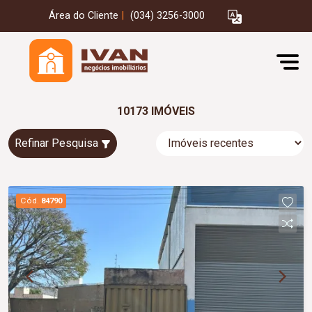
Área do Cliente
|
(034) 3256-3000
10173 IMÓVEIS
Refinar Pesquisa
Cód.
84790