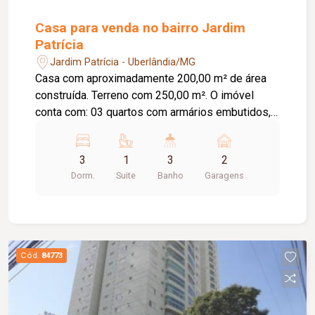
Casa para venda no bairro Jardim
Patrícia
Jardim Patrícia - Uberlândia/MG
Casa com aproximadamente 200,00 m² de área
construída. Terreno com 250,00 m². O imóvel
conta com: 03 quartos com armários embutidos,
sendo 01 suíte; Sala ampla em 02 ambientes;
Lavabo; Banheiro social; Cozinha com armários
3
1
3
2
embutidos; Área de serviço; Espaço gourmet com
Dorm.
Suite
Banho
Garagens
churrasqueira, balcão e painel para TV; 02 vagas
de garagem; Diferenciais: Marcenaria completa;
Teto rebaixado em gesso; Piso em porcelanato;
Ambientes amplos, modernos e bem
distribuídos, proporcionando conforto,
Cód.
84773
funcionalidade e excelente padrão de
acabamento.