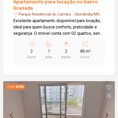
Apartamento para locação no bairro
Granada
Parque Residencial do Camaru - Uberlândia/MG
Excelente apartamento disponível para locação,
ideal para quem busca conforto, praticidade e
segurança. O imóvel conta com 02 quartos, sendo
01 suíte com ar-condicionado, sala aconchegante
equipada com painel para TV, televisão e ar-
2
1
2
48 m²
condicionado, cozinha com armários planejados,
Dorm.
Suite
Banho
Const.
cooktop e geladeira, banheiro social, área de
serviço, elevador e 01 vaga de estacionamento.
O condomínio oferece portaria 24 horas e salão
de festas, proporcionando mais segurança,
comodidade e qualidade de vida aos moradores.
Cód.
84768