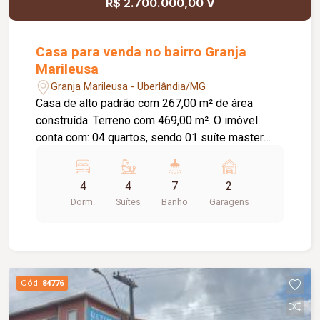
R$ 2.700.000,00 V
Casa para venda no bairro Granja
Marileusa
Granja Marileusa - Uberlândia/MG
Casa de alto padrão com 267,00 m² de área
construída. Terreno com 469,00 m². O imóvel
conta com: 04 quartos, sendo 01 suíte master
com closet e 01 suíte; 02 banheiros completos;
Lavabo; Sala de estar com pé-direito duplo
4
4
7
2
integrada à sala de jantar; Cozinha integrada com
Dorm.
Suítes
Banho
Garagens
armários planejados, torre quente e ilha;
Escritório; Área gourmet com churrasqueira
automatizada; Quintal gramado com árvores
frutíferas; 02 vagas de garagem cobertas;
Diferenciais: Projeto arquitetônico
Cód.
84776
contemporâneo em estilo industrial; Piso térreo
em porcelanato e piso superior em vinílico;