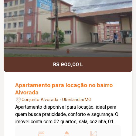
Escada com acabamento amadeirado Cumaru;
Sanitários Roca e metais Deca; Sistema de
energia fotovoltaica de 6.600 W; Água aquecida
em todas as torneiras, exceto no lavabo; Todos
os quartos e o escritório com ar-condicionado;
Janelas automatizadas; Automação residencial;
Sistema de irrigação automática dos jardins;
Ambientes amplos, integrados e com excelente
iluminação natural, proporcionando conforto,
R$ 900,00 L
funcionalidade e sofisticação.
Apartamento para locação no bairro
Alvorada
Conjunto Alvorada - Uberlândia/MG
Apartamento disponível para locação, ideal para
quem busca praticidade, conforto e segurança. O
imóvel conta com 02 quartos, sala, cozinha, 01
banheiro social, área de serviço e 01 vaga de