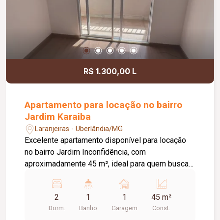
R$ 1.300,00 L
Apartamento para locação no bairro
Jardim Karaiba
Laranjeiras - Uberlândia/MG
Excelente apartamento disponível para locação
no bairro Jardim Inconfidência, com
aproximadamente 45 m², ideal para quem busca
conforto, praticidade e uma excelente
infraestrutura de lazer e segurança. O imóvel é
2
1
1
45 m²
composto por sala com sacada, cozinha, 02
Dorm.
Banho
Garagem
Const.
quartos, banheiro social e 01 vaga de garagem,