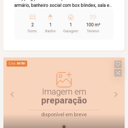
armário, banheiro social com box blindex, sala em
dois ambientes, cozinha com armário sob pia,
área de serviço, 01 vaga de garagem, câmeras de
2
1
1
100 m²
segurança.
Dorm.
Banho
Garagem
Terreno
Cód.
84781
Imagem em
preparação
disponível em breve