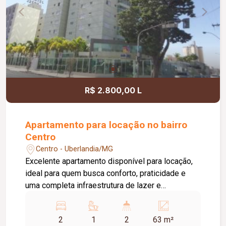
R$ 2.800,00 L
Apartamento para locação no bairro
Centro
Centro - Uberlandia/MG
Excelente apartamento disponível para locação,
ideal para quem busca conforto, praticidade e
uma completa infraestrutura de lazer e
segurança. O imóvel conta com 02 quartos com
armários, sendo 01 suíte. O banheiro da suíte
2
1
2
63 m²
possui box em vidro e armário sob a pia. A sala é