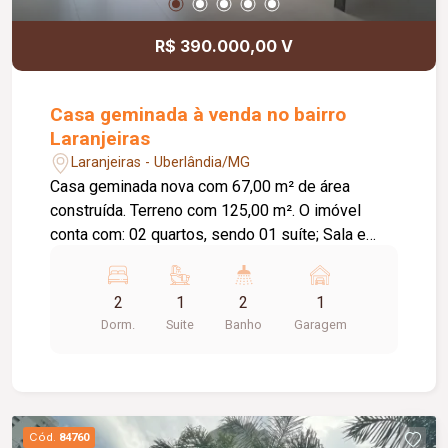
R$ 390.000,00 V
Casa geminada à venda no bairro
Laranjeiras
Laranjeiras - Uberlândia/MG
Casa geminada nova com 67,00 m² de área
construída. Terreno com 125,00 m². O imóvel
conta com: 02 quartos, sendo 01 suíte; Sala e
cozinha integradas com pé-direito de 3,50 m;
Banheiro social; Área de serviço; Garagem;
2
1
2
1
Diferenciais: Infraestrutura pronta para instalação
Dorm.
Suite
Banho
Garagem
de ar-condicionado na sala e nos quartos; Rede
de água quente preparada para aquecimento nos
banheiros e cozinha; Projeto moderno e funcional;
Excelente opção para quem busca conforto,
praticidade e um imóvel novo.
Cód.
84760