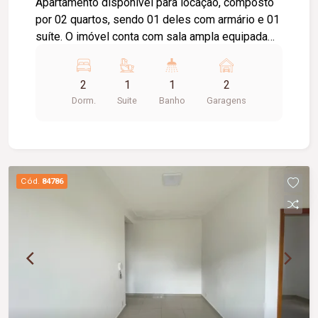
Apartamento disponível para locação, composto
por 02 quartos, sendo 01 deles com armário e 01
suíte. O imóvel conta com sala ampla equipada
com painel para TV, sacada, cozinha com
armários, cooktop e sugar, área de serviço com
2
1
1
2
armário, banheiro social com box em vidro e
Dorm.
Suite
Banho
Garagens
armário. Possui ainda 02 vagas de garagem,
oferecendo praticidade e comodidade para o dia
a dia. Excelente opção para quem busca conforto,
funcionalidade e uma ótima estrutura.
Cód.
84786