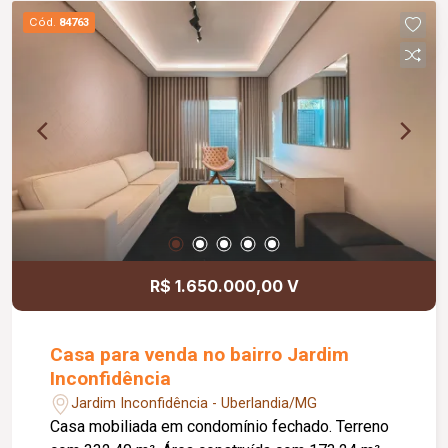
Cozinha; Lavanderia; Área gourmet com
Cód.
84763
churrasqueira; Piso em porcelanato;
Aproximadamente 170,00 m² de construção;
Diferenciais: Excelente opção para quem busca
unir moradia e geração de renda; Imóvel com
espaços amplos e bem distribuídos.
R$ 1.650.000,00 V
Casa para venda no bairro Jardim
Inconfidência
Jardim Inconfidência - Uberlandia/MG
Casa mobiliada em condomínio fechado. Terreno