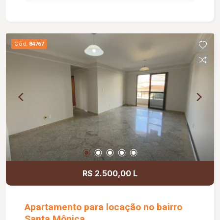
oferecendo ambientes bem distribuídos e
funcionais para o dia a dia. O condomínio conta
com portaria 24 horas, 02 elevadores sociais,
gás canalizado, quadra esportiva, piscina, salão
Cód.
84767
de festas e pet place, proporcionando mais
comodidade, lazer e qualidade de vida para toda
a família.
R$ 2.500,00 L
Apartamento para locação no bairro
Santa Mônica