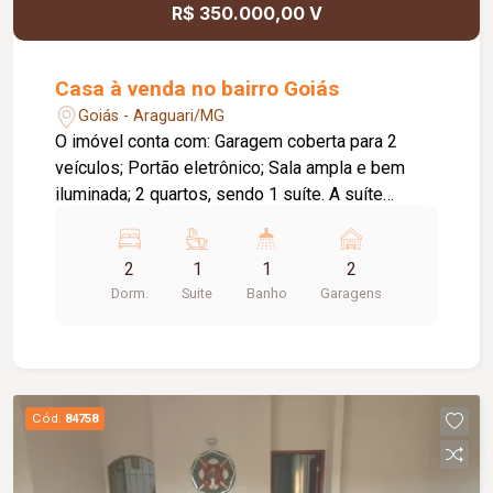
R$ 350.000,00 V
Casa à venda no bairro Goiás
Goiás - Araguari/MG
O imóvel conta com: Garagem coberta para 2
veículos; Portão eletrônico; Sala ampla e bem
iluminada; 2 quartos, sendo 1 suíte. A suíte
possui um espaço com área de luz,
proporcionando mais ventilação e iluminação
2
1
1
2
natural; Banheiro social; Cozinha com bancada da
Dorm.
Suite
Banho
Garagens
pia e armários planejados; Área de serviço
coberta; Espaço gourmet com churrasqueira;
Quintal todo cimentado; Corredor lateral,
garantindo maior privacidade, ventilação e
acesso independente aos fundos do imóvel.
Cód.
84758