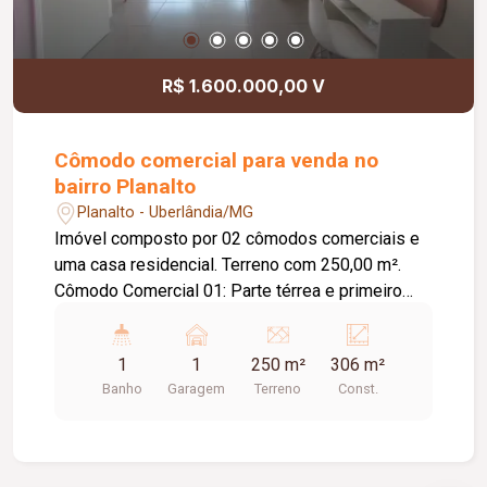
R$ 1.600.000,00 V
Cômodo comercial para venda no
bairro Planalto
Planalto - Uberlândia/MG
Imóvel composto por 02 cômodos comerciais e
uma casa residencial. Terreno com 250,00 m².
Cômodo Comercial 01: Parte térrea e primeiro
piso; Porta de aço; Banheiro; Piso em cerâmica;
Aproximadamente 68,00 m² de construção;
1
1
250 m²
306 m²
Cômodo Comercial 02: Parte térrea e primeiro
Banho
Garagem
Terreno
Const.
piso; Porta de aço; Banheiro; Piso em cerâmica;
Aproximadamente 68,00 m² de construção; Casa:
01 vaga de garagem; Sala com pé-direito duplo;
03 quartos, sendo 02 suítes; Banheiro social;