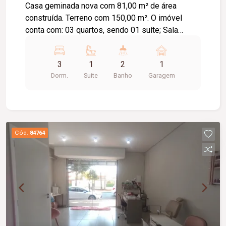
Casa geminada nova com 81,00 m² de área
construída. Terreno com 150,00 m². O imóvel
conta com: 03 quartos, sendo 01 suíte; Sala
individual; Cozinha individual; Banheiro social;
Lavanderia; Estacionamento; Diferenciais: Porta
3
1
2
1
pivotante na sala com 1,20 m; Pé-direito de 3,10
Dorm.
Suite
Banho
Garagem
m de altura; Janelas em blindex, sendo a da sala
com 2,00 m; 02 jardins de inverno; Piso em
porcelanato; Molduras em gesso nos tetos;
Projeto moderno e funcional; Informações
complementares: Imóvel em fase de
Cód.
84764
acabamento, com previsão de entrega em
aproximadamente 02 meses.