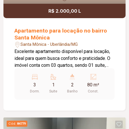
R$ 2.000,00 L
Apartamento para locação no bairro
Santa Mônica
Santa Mônica - Uberlândia/MG
Excelente apartamento disponível para locação,
ideal para quem busca conforto e praticidade. O
imóvel conta com 03 quartos, sendo 01 suíte,
sala aconchegante, cozinha, 01 banheiro social,
área de serviço e 01 vaga de estacionamento.
3
1
2
80 m²
Ambientes bem distribuídos, proporcionando
Dorm.
Suite
Banho
Const.
funcionalidade e comodidade para toda a família.
Cód.
84779