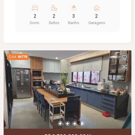
armários, Coocktop e suggar, área de lavanderia,
02 vagas de garagem, portão eletrônico.
2
2
3
2
Dorm.
Suítes
Banho
Garagens
Cód.
84778