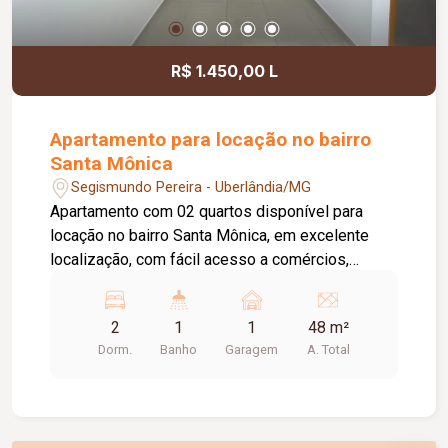
R$ 1.450,00 L
Apartamento para locação no bairro
Santa Mônica
Segismundo Pereira - Uberlândia/MG
Apartamento com 02 quartos disponível para
locação no bairro Santa Mônica, em excelente
localização, com fácil acesso a comércios,
supermercados, escolas e demais conveniências
da região. O imóvel dispõe de sala aconchegante,
2
1
1
48 m²
cozinha funcional, banheiro social, área de
Dorm.
Banho
Garagem
A. Total
serviço e 01 vaga de garagem, oferecendo
praticidade e conforto para o dia a dia. O valor do
aluguel já inclui a taxa de condomínio,
proporcionando mais comodidade, economia e