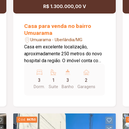
R$ 1.300.000,00 V
Casa para venda no bairro
Umuarama
Umuarama - Uberlândia/MG
Casa em excelente localização,
aproximadamente 250 metros do novo
hospital da região. O imóvel conta com:
03 quartos, sendo 01 suíte com
armários e ar-condicionado; Sala em 02
3
1
3
2
ambientes; Sala de TV; Jardim de
Dorm.
Suite
Banho
Garagens
inverno; Escritório amplo; Cozinha
totalmente planejada; Lavanderia; Área
gourmet com churrasqueira; Banheiro
externo; Diferenciais: Energia
fotovoltaica; Ambientes amplos e bem
Cód.
84750
distribuídos; Excelente localização,