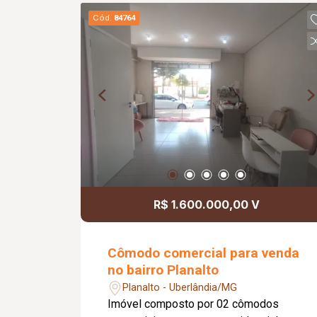
armários embutidos e bancada em
Cód.
84764
granito, 03 quartos, sendo 01 suíte, 02
quartos com armários, banheiro social,
área de serviço e 02 vagas de garagem
cobertas. O condomínio dispõe de
portão e porteiro eletrônico, além de
água e gás canalizados,
proporcionando mais segurança,
comodidade e economia no dia a dia.
Uma excelente opção para morar com
conforto em uma das regiões mais
valorizadas da cidade.
R$ 1.600.000,00 V
Cômodo comercial para venda
no bairro Planalto
Planalto - Uberlândia/MG
Imóvel composto por 02 cômodos