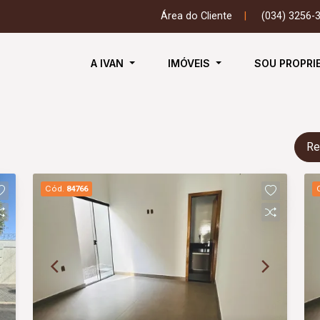
Área do Cliente
|
(034) 3256-
A IVAN
IMÓVEIS
SOU PROPRI
Re
Cód.
84766