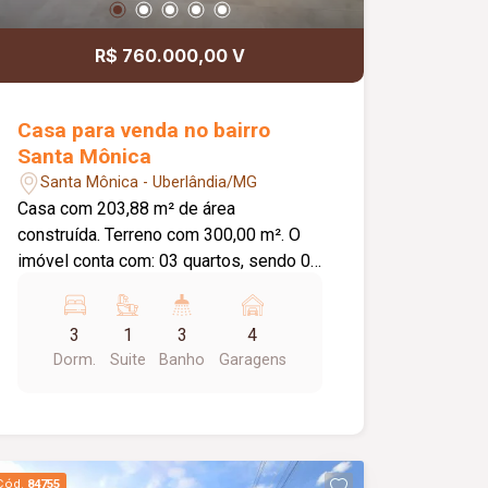
R$ 760.000,00 V
Casa para venda no bairro
Santa Mônica
Santa Mônica - Uberlândia/MG
Casa com 203,88 m² de área
construída. Terreno com 300,00 m². O
imóvel conta com: 03 quartos, sendo 01
suíte; Sala espaçosa; Cozinha separada
com armários planejados e bancada
3
1
3
4
alta; Varanda gourmet ampla, coberta
Dorm.
Suite
Banho
Garagens
em laje, com bancada e churrasqueira a
carvão; Piscina aquecida com ducha;
Despensa; Banheiro externo; Corredor
lateral com portão de acesso; 04 vagas
de garagem cobertas; Diferenciais:
Cód.
84755