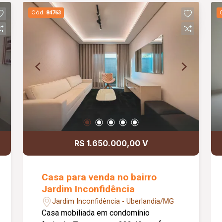
81,00m2. Metragem Terreno: 150,00m2.
Cód.
84763
Em fase de acabamento, entrega em
dois Meses. As Fotos são meramente
ilustrativas.
R$ 1.650.000,00 V
Casa para venda no bairro
Jardim Inconfidência
Jardim Inconfidência - Uberlandia/MG
Casa mobiliada em condomínio