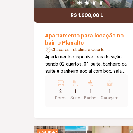
R$ 1.600,00 L
Apartamento para locação no
bairro Planalto
Chácaras Tubalina e Quartel -
Uberlândia/MG
Apartamento disponível para locação,
sendo 02 quartos, 01 suite, banheiro da
suíte e banheiro social com box, sala
com sacada, cozinha , área de serviço,
elevador privativo, 01 vaga de garagem,
2
1
1
1
portaria 24 horas, salão de festas,
Dorm.
Suite
Banho
Garagem
piscina, área gourmet, campo infantil.
Taxa de condomínio incluso no valor de
aluguel.
Cód.
84757