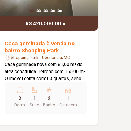
R$ 420.000,00 V
Casa geminada à venda no
bairro Shopping Park
Shopping Park - Uberlândia/MG
Casa geminada nova com 81,00 m² de
área construída. Terreno com 150,00 m².
O imóvel conta com: 03 quartos, sendo
01 suíte; Sala individual; Cozinha
individual; Banheiro social; Lavanderia;
3
1
2
1
Estacionamento; Diferenciais: Porta
Dorm.
Suite
Banho
Garagem
pivotante na sala com 1,20 m; Pé-
direito de 3,10 m de altura; Janelas em
blindex, sendo a da sala com 2,00 m; 02
jardins de inverno; Piso em porcelanato;