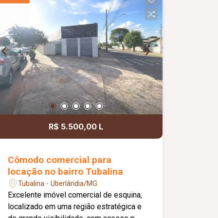
Completa em armários planejados;
Casa segura com câmeras de
monitoramento na rua; Ambientes
amplos e bem distribuídos,
proporcionando conforto, praticidade e
excelente espaço para toda a família.
R$ 5.500,00 L
Cômodo comercial para
locação no bairro Tubalina
Tubalina - Uberlândia/MG
Excelente imóvel comercial de esquina,
localizado em uma região estratégica e