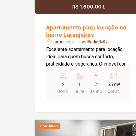
R$ 1.600,00 L
Apartamento para locação no
bairro Laranjeiras
Laranjeiras - Uberlândia/MG
Excelente apartamento para locação,
ideal para quem busca conforto,
praticidade e segurança. O imóvel conta
com 02 quartos, ambos com armários
planejados, sendo 01 suíte. O banheiro
2
1
2
55 m²
da suíte possui box em vidro e armário
Dorm.
Suite
Banho
Const.
sob a pia. A sala é aconchegante,
equipada com ar-condicionado e
integrada à sacada, proporcionando um
ambiente agradável e bem iluminado. A
cozinha dispõe de armários, e a área de
Cód.
84751
serviço também conta com armário,