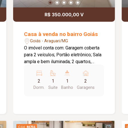
com qualidade de vida, conforto e
exclusividade em condomínio fechado.
R$ 350.000,00 V
Casa à venda no bairro Goiás
Goiás - Araguari/MG
O imóvel conta com: Garagem coberta
para 2 veículos; Portão eletrônico; Sala
ampla e bem iluminada; 2 quartos,
sendo 1 suíte. A suíte possui um
espaço com área de luz,
2
1
1
2
proporcionando mais ventilação e
Dorm.
Suite
Banho
Garagens
iluminação natural; Banheiro social;
Cozinha com bancada da pia e armários
planejados; Área de serviço coberta;
Espaço gourmet com churrasqueira;
Quintal todo cimentado; Corredor lateral,
garantindo maior privacidade, ventilação
Cód.
84756