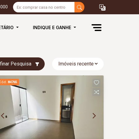
3000
ETÁRIO
INDIQUE E GANHE
finar Pesquisa
Cód.
84765