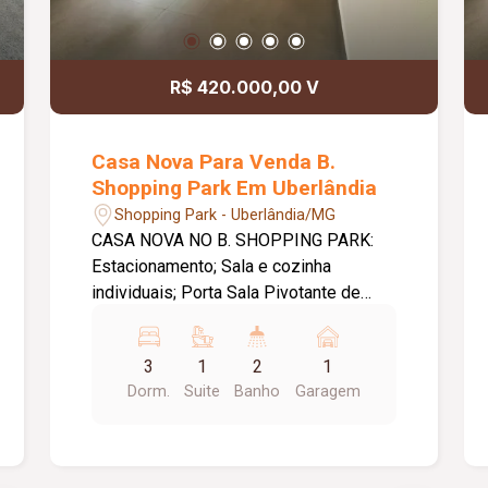
R$ 420.000,00 V
Casa Nova Para Venda B.
Shopping Park Em Uberlândia
Shopping Park - Uberlândia/MG
CASA NOVA NO B. SHOPPING PARK:
Estacionamento; Sala e cozinha
individuais; Porta Sala Pivotante de
1,20m; Três quartos sendo um com
suíte; Banheiro social; Cozinha;
3
1
2
1
Lavanderia; Pé Direito de 3,10m de
Dorm.
Suite
Banho
Garagem
altura; Janelas em Blindex sendo janela
da sala com 2,00m; Dois jardins de
inverno; Piso em Porcelanato; Molduras
em Gesso tetos; Metragem Construída: