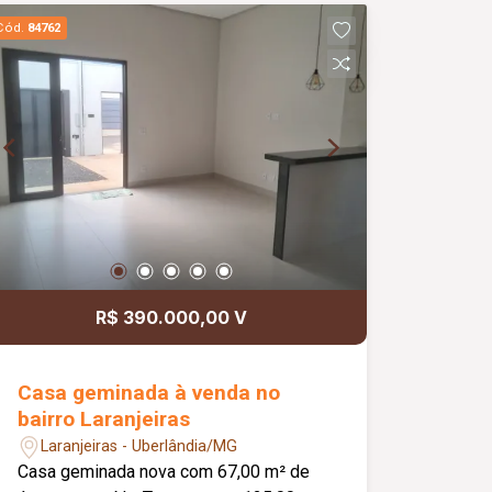
Molduras em gesso nos tetos; Projeto
Cód.
84762
moderno e funcional; Informações
complementares: Imóvel em fase de
acabamento, com previsão de entrega
em aproximadamente 02 meses. As
Fotos são meramente ilustrativas.
R$ 390.000,00 V
Casa geminada à venda no
bairro Laranjeiras
Laranjeiras - Uberlândia/MG
Casa geminada nova com 67,00 m² de