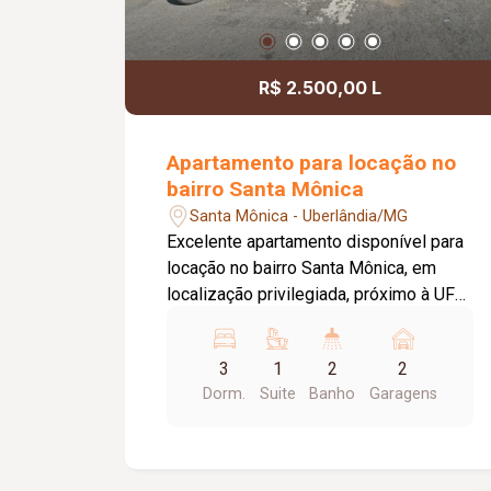
R$ 2.500,00 L
Apartamento para locação no
bairro Santa Mônica
Santa Mônica - Uberlândia/MG
Excelente apartamento disponível para
locação no bairro Santa Mônica, em
localização privilegiada, próximo à UFU.
Com aproximadamente 95 m² de área
privativa, o imóvel oferece ambientes
3
1
2
2
amplos, bem distribuídos e ideais para
Dorm.
Suite
Banho
Garagens
quem busca conforto e praticidade. O
apartamento é composto por sala
espaçosa em 02 ambientes com
sacada, cozinha planejada com