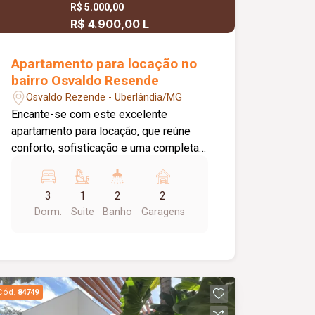
privilegiada e grande potencial para
R$ 5.000,00
instalação ou expansão de suas
R$ 4.900,00 L
atividades. Agende uma visita e
conheça o espaço ideal para o sucesso
Apartamento para locação no
do seu negócio!
bairro Osvaldo Resende
Osvaldo Rezende - Uberlândia/MG
Encante-se com este excelente
apartamento para locação, que reúne
conforto, sofisticação e uma completa
infraestrutura de lazer. O imóvel conta
com 03 quartos, todos com armários
3
1
2
2
planejados, sendo 01 suíte. A sala é
Dorm.
Suite
Banho
Garagens
ampla, integrada em 02 ambientes,
equipada com móveis planejados e ar-
condicionado, proporcionando um
ambiente moderno, aconchegante e
funcional. Um dos grandes destaques é
Cód.
84749
a ampla sacada gourmet, totalmente