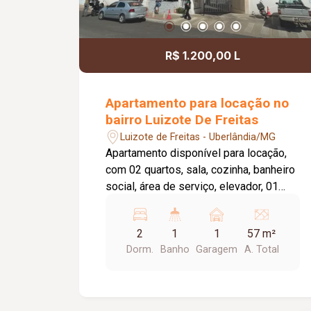
R$ 1.200,00 L
Apartamento para locação no
bairro Luizote De Freitas
Luizote de Freitas - Uberlândia/MG
Apartamento disponível para locação,
com 02 quartos, sala, cozinha, banheiro
social, área de serviço, elevador, 01
vaga de garagem e portaria 24 horas. O
condomínio oferece academia, piscina
2
1
1
57 m²
e salão de festas, proporcionando mais
Dorm.
Banho
Garagem
A. Total
conforto e lazer para os moradores. A
taxa de condomínio está inclusa no
valor do aluguel.