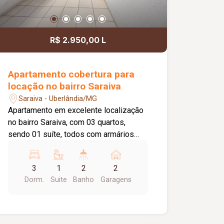
R$ 2.950,00 L
Apartamento cobertura para
locação no bairro Saraiva
Saraiva - Uberlândia/MG
Apartamento em excelente localização
no bairro Saraiva, com 03 quartos,
sendo 01 suíte, todos com armários
planejados e 01 deles equipado com
ar-condicionado. Possui sala ampla em
3
1
2
2
02 ambientes, sala de TV com ar-
Dorm.
Suite
Banho
Garagens
condicionado, ampla sacada com
acesso à suíte, cozinha com armários,
área de lavanderia, despensa, elevador
privativo e 02 vagas de garagem com