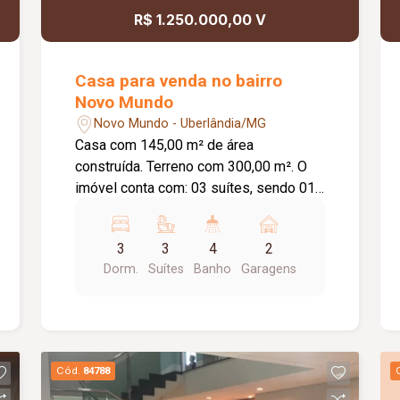
R$ 1.250.000,00 V
Casa para venda no bairro
Novo Mundo
Novo Mundo - Uberlândia/MG
Casa com 145,00 m² de área
construída. Terreno com 300,00 m². O
imóvel conta com: 03 suítes, sendo 01
com closet; Banheiro social; Sala ampla
em 02 ambientes; Escritório amplo;
3
3
4
2
Cozinha ampla; Área de
Dorm.
Suítes
Banho
Garagens
serviço/lavanderia; Área gourmet com
churrasqueira; Piscina aquecida com
cascata; 02 vagas de garagem
cobertas; Diferenciais: Armários
planejados nos ambientes; Pontos para
Cód.
84788
instalação de ar-condicionado;