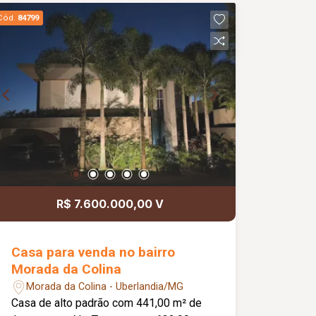
acesso individual.
Cód.
84799
R$ 7.600.000,00 V
Casa para venda no bairro
Morada da Colina
Morada da Colina - Uberlandia/MG
Casa de alto padrão com 441,00 m² de