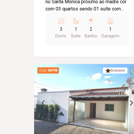
no Santa Monica próximo ao madre cor
com 03 quartos sendo 01 suíte com
armário, banheiro social com box
blindex, armário sob pia e espelho, sala
3
1
2
1
de estar com sacada, cozinha toda
Dorm.
Suite
Banho
Garagem
planejada com armários, área de
lavanderia com armário, 01 vaga de
garagem.
Cód.
84798
Exclusivo