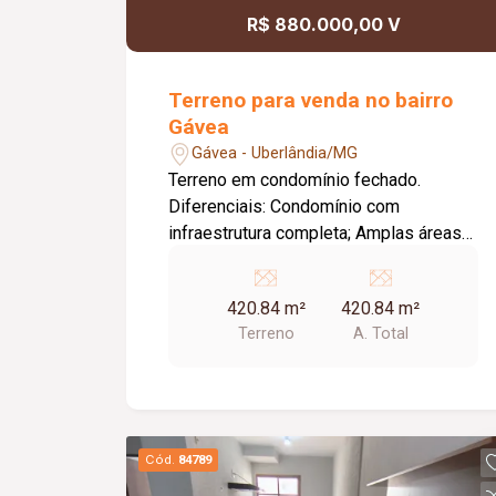
R$ 880.000,00 V
Terreno para venda no bairro
Gávea
Gávea - Uberlândia/MG
Terreno em condomínio fechado.
Diferenciais: Condomínio com
infraestrutura completa; Amplas áreas
verdes e paisagismo planejado;
Ambiente tranquilo, seguro e com
420.84 m²
420.84 m²
contato com a natureza; Excelente
Terreno
A. Total
opção para construção residencial;
Local com alto potencial de valorização
imobiliária; Ideal para quem busca
exclusividade, qualidade de vida e a
oportunidade de construir um lar
Cód.
84789
personalizado em um ambiente