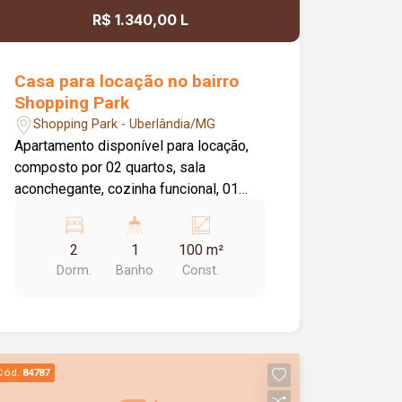
R$ 1.340,00 L
Casa para locação no bairro
Shopping Park
Shopping Park - Uberlândia/MG
Apartamento disponível para locação,
composto por 02 quartos, sala
aconchegante, cozinha funcional, 01
banheiro social com box em vidro, área
de serviço e 02 vagas de garagem. O
2
1
100 m²
imóvel oferece um ambiente prático e
Dorm.
Banho
Const.
confortável, sendo uma excelente
opção para quem busca comodidade e
funcionalidade no dia a dia.
Cód.
84787