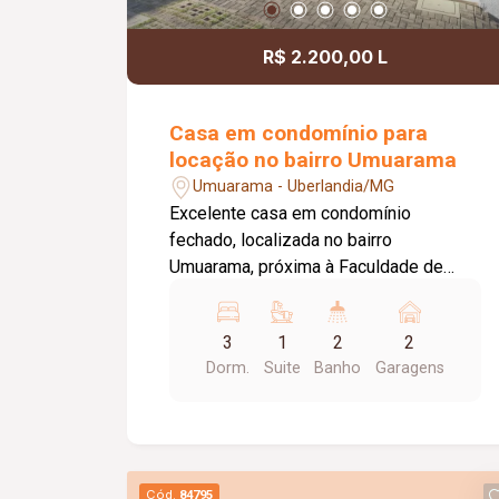
R$ 2.200,00 L
Casa em condomínio para
locação no bairro Umuarama
Umuarama - Uberlandia/MG
Excelente casa em condomínio
fechado, localizada no bairro
Umuarama, próxima à Faculdade de
Medicina, oferecendo conforto,
segurança e praticidade. O condomínio
3
1
2
2
conta com portão e porteiro eletrônicos,
Dorm.
Suite
Banho
Garagens
câmeras de segurança e sistema de
monitoramento, proporcionando mais
tranquilidade aos moradores. O imóvel
dispõe de 02 vagas de garagem livres,
sala ampla para 02 ambientes com
Cód.
84795