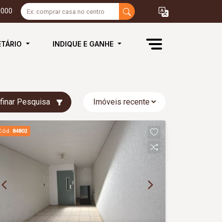
3000
ETÁRIO
INDIQUE E GANHE
finar Pesquisa
Cód.
84802