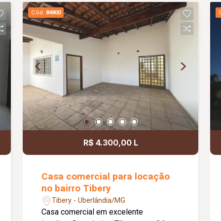
Conta ainda com varanda gourmet
Cód.
84800
equipada com churrasqueira, 03 vagas
de garagem, interfone, portão eletrônico
e excelente distribuição dos
ambientes, proporcionando conforto e
praticidade.
R$ 4.300,00 L
Casa comercial para locação
no bairro Tibery
Tibery - Uberlândia/MG
Casa comercial em excelente