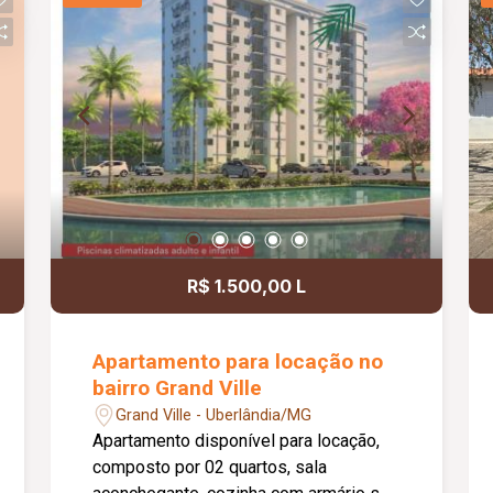
aproveitamento de espaço; Região com
ótima infraestrutura e grande potencial
de valorização; Excelente opção para
moradia ou investimento. Informações
complementares: Valor de venda: R$
165.000,00; Condomínio no valor
aproximado de R$ 312,00.
R$ 1.500,00 L
Apartamento para locação no
bairro Grand Ville
Grand Ville - Uberlândia/MG
Apartamento disponível para locação,
composto por 02 quartos, sala