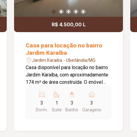
R$ 4.500,00 L
Casa para locação no bairro
Jardim Karaíba
Jardim Karaiba - Uberlândia/MG
Casa disponível para locação no bairro
Jardim Karaíba, com aproximadamente
174 m² de área construída. O imóvel
dispõe de sala ampla em 02 ambientes,
03 quartos, sendo 02 com armários e
3
1
3
3
01 suíte, banheiro social com armário,
Dorm.
Suite
Banho
Garagens
cozinha americana planejada com
armários, fogão cooktop novo e forno,
área de serviço e edícula com área
gourmet, além de 01 quarto de apoio.