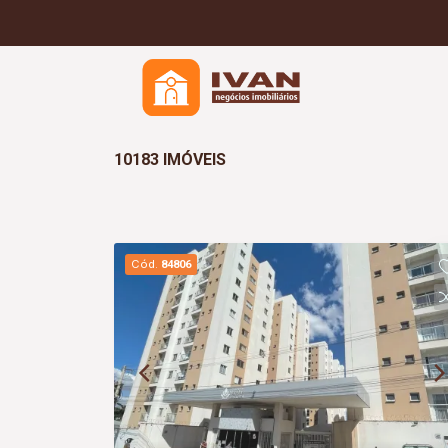
10183 IMÓVEIS
Cód.
84806