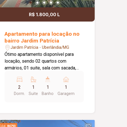
deseja um imóvel pronto para morar.
R$ 1.800,00 L
Apartamento para locação no
bairro Jardim Patrícia
Jardim Patrícia - Uberlândia/MG
Ótimo apartamento disponível para
locação, sendo 02 quartos com
armários, 01 suite, sala com sacada,
cozinha com armário, banheiro sócia
com box e armário, área de serviço com
2
1
1
1
armário, elevador privativo, 01 vaga de
Dorm.
Suite
Banho
Garagem
estacionamento, portaria 24 horas,
piscina, academia, quiosque com
churrasqueira, salão de festas,
playground, brinquedoteca, área pet,
espaço verde.Valor de condomínio
Cód.
84793