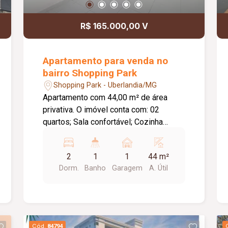
R$ 165.000,00 V
Apartamento para venda no
bairro Shopping Park
Shopping Park - Uberlandia/MG
Apartamento com 44,00 m² de área
privativa. O imóvel conta com: 02
quartos; Sala confortável; Cozinha
planejada; Área de serviço integrada
com bancada em pedra inteira; 01 vaga
2
1
1
44 m²
de garagem; O condomínio oferece:
Dorm.
Banho
Garagem
A. Útil
Academia; Piscina; Playground; Cinema;
Mini mercado; Diferenciais: Localizado
no 4º andar; Piso em porcelanato polido
em todos os ambientes; Cozinha
prática e funcional com excelente
Cód.
84794