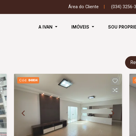
Área do Cliente
|
(034) 3256-
A IVAN
IMÓVEIS
SOU PROPRI
Re
Cód.
84804