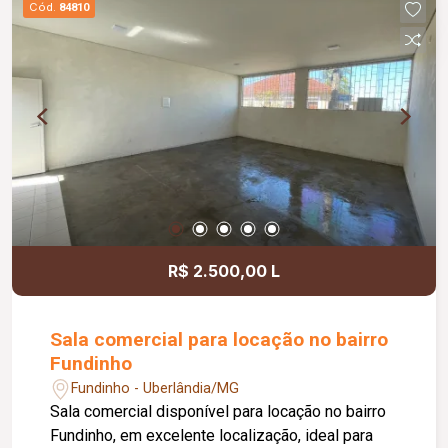
Cód.
84810
acessibilidade, controle de acesso facial, água
inclusa no condomínio, zelador e limpeza das
áreas comuns, copa, DML (Depósito de Material
de Limpeza), sistema de ronda, alarme, câmeras
de segurança e internet disponível. Como
diferencial, existe a possibilidade de ampliação
da área da sala, conforme a necessidade do
locatário. Entre em contato para mais
informações e agende uma visita.
R$ 2.500,00 L
Sala comercial para locação no bairro
Fundinho
Fundinho - Uberlândia/MG
Sala comercial disponível para locação no bairro
Fundinho, em excelente localização, ideal para