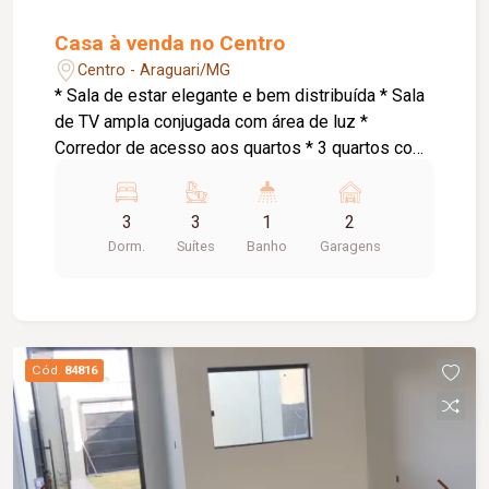
Casa à venda no Centro
Centro - Araguari/MG
* Sala de estar elegante e bem distribuída * Sala
de TV ampla conjugada com área de luz *
Corredor de acesso aos quartos * 3 quartos com
suíte, sendo: * Suíte master com armários
planejados e banheira de hidromassagem * 1
3
3
1
2
suíte com armários planejados * Cozinha
Dorm.
Suítes
Banho
Garagens
conjugada com área gourmet ampla *
Churrasqueira a carvão * Espaço externo com
piso * Área de serviço * Pequena despensa *
Banheiro social * Garagem para 2 carros
pequenos * Portão eletrônico * 2 interfones para
Cód.
84816
maior comodidade e acessibilidade * Energia
solar atendendo as 3 suítes, proporcionando
mais economia e eficiência energética