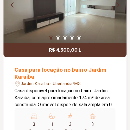
R$ 4.500,00 L
Casa para locação no bairro Jardim
Karaíba
Jardim Karaiba - Uberlândia/MG
Casa disponível para locação no bairro Jardim
Karaíba, com aproximadamente 174 m² de área
construída. O imóvel dispõe de sala ampla em 02
ambientes, 03 quartos, sendo 02 com armários e
01 suíte, banheiro social com armário, cozinha
3
1
3
3
americana planejada com armários, fogão