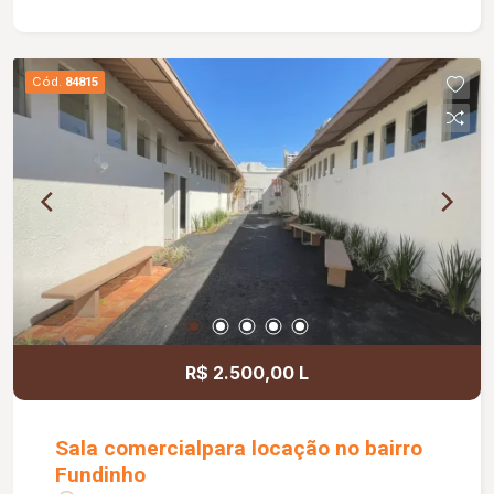
sala medindo 2,50 x 1,20 m; Portão basculante de
3,00 m; Preparação para água quente nos
banheiros e cozinha; Banheiros com box e ducha
Cód.
84815
higiênica; Paisagismo completo; Muros com
concertina e cerca elétrica, proporcionando mais
segurança.
R$ 2.500,00 L
Sala comercialpara locação no bairro
Fundinho