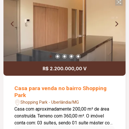
inclusa no condomínio, zelador e limpeza das
áreas comuns, copa, DML (Depósito de Material
de Limpeza), sistema de ronda, alarme, câmeras
de segurança e internet disponível. Como
diferencial, existe a possibilidade de ampliação
da área da sala, conforme a necessidade do
locatário. Entre em contato para mais
informações e agende uma visita.
R$ 2.200.000,00 V
Casa para venda no bairro Shopping
Park
Shopping Park - Uberlândia/MG
Casa com aproximadamente 200,00 m² de área
construída. Terreno com 360,00 m². O imóvel
conta com: 03 suítes, sendo 01 suíte máster com