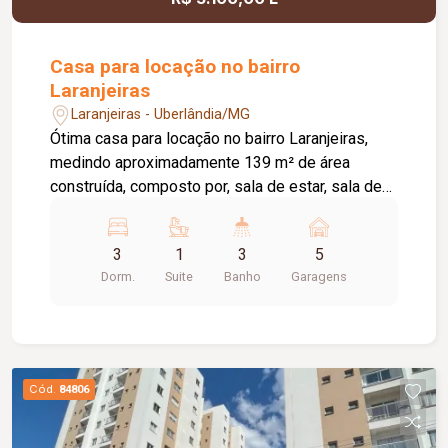
oferecer conforto, sofisticação e funcionalidade.
Casa para locação no bairro
Laranjeiras
Laranjeiras - Uberlândia/MG
Ótima casa para locação no bairro Laranjeiras,
medindo aproximadamente 139 m² de área
construída, composto por, sala de estar, sala de
jantar ampla com cozinha auxiliar, 03 quartos
sendo 01 suite, banheiro social, cozinha com
3
1
3
5
armários planejados cooktop e geladeira,
Dorm.
Suite
Banho
Garagens
despensa e área de serviço, banheiro externo,
varanda, pelo menos 05 vagas de garagem,
portão eletrônico, cerca concertina, e aquecedor
solar.
Cód.
84806