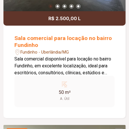
informações e agende uma visita.
R$ 2.500,00 L
Sala comercial para locação no bairro
Fundinho
Fundinho - Uberlândia/MG
Sala comercial disponível para locação no bairro
Fundinho, em excelente localização, ideal para
escritórios, consultórios, clínicas, estúdios e
profissionais liberais. O imóvel possui
aproximadamente 50 m², forro em gesso, copa,
50 m²
ponto de água, interfone e acesso por senha,
A. Útil
oferecendo praticidade e funcionalidade para o
dia a dia da sua empresa. O prédio comercial
conta com excelente infraestrutura, incluindo
jardim e área de convivência compartilhada,
banheiros feminino e masculino com