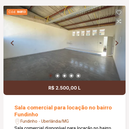
jardim e área de convivência compartilhada,
banheiros feminino e masculino com
Cód.
84813
acessibilidade, controle de acesso facial, água
inclusa no condomínio, zelador e limpeza das
áreas comuns, copa, DML (Depósito de Material
de Limpeza), sistema de ronda, alarme, câmeras
de segurança e internet disponível. Como
diferencial, existe a possibilidade de ampliação
da área da sala, conforme a necessidade do
locatário. Entre em contato para mais
informações e agende uma visita.
R$ 2.500,00 L
Sala comercial para locação no bairro
Fundinho
Fundinho - Uberlândia/MG
Sala comercial disponível para locação no bairro