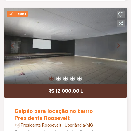
gourmet com churrasqueira, ideal para momentos
de lazer e confraternização. O apartamento
Cód.
84834
dispõe ainda de elevador e 02 vagas de
garagem.
R$ 12.000,00 L
Galpão para locação no bairro
Presidente Roosevelt
Presidente Roosevelt - Uberlândia/MG