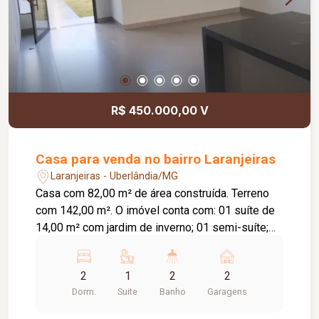
R$ 450.000,00 V
Casa para venda no bairro Laranjeiras
Laranjeiras - Uberlândia/MG
Casa com 82,00 m² de área construída. Terreno
com 142,00 m². O imóvel conta com: 01 suíte de
14,00 m² com jardim de inverno; 01 semi-suíte;
Sala e cozinha integradas com pé-direito de 4,00
m; Área gourmet; Diferenciais: Piso em
2
1
2
2
porcelanato Via Rosa Tipo A com rodapé
Dorm.
Suite
Banho
Garagens
embutido; Tubulação Amanco; Louças Deca; Gás
encanado; Esquadrias em alumínio preto; Porta da