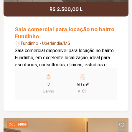
R$ 2.500,00 L
Sala comercial para locação no bairro
Fundinho
Fundinho - Uberlândia/MG
Sala comercial disponível para locação no bairro
Fundinho, em excelente localização, ideal para
escritórios, consultórios, clínicas, estúdios e
profissionais liberais. O imóvel possui
aproximadamente 50 m², forro em gesso, copa,
2
50 m²
ponto de água, interfone e acesso por senha,
Banho
A. Útil
oferecendo praticidade e funcionalidade para o
dia a dia da sua empresa. O prédio comercial
conta com excelente infraestrutura, incluindo
jardim e área de convivência compartilhada,
banheiros feminino e masculino com
Cód.
84808
acessibilidade, controle de acesso facial, água