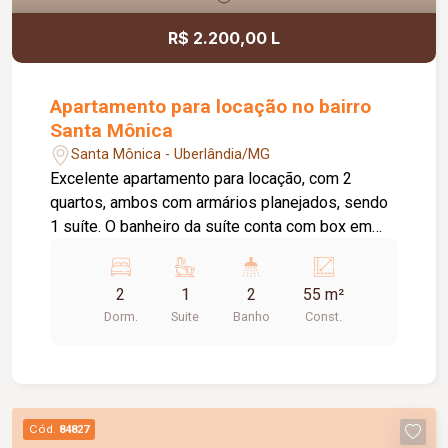
R$ 2.200,00 L
Apartamento para locação no bairro
Santa Mônica
Santa Mônica - Uberlândia/MG
Excelente apartamento para locação, com 2
quartos, ambos com armários planejados, sendo
1 suíte. O banheiro da suíte conta com box em
vidro e armário sob a pia. O imóvel possui sala
ampla e bem iluminada, sacada com
2
1
2
55 m²
churrasqueira, cozinha com armários planejados e
Dorm.
Suite
Banho
Const.
cooktop, área de serviço com armário e banheiro
social com box em vidro e armário sob a pia. O
condomínio oferece elevador e academia. O
apartamento dispõe ainda de 1 vaga de garagem
com capacidade para 2 carros. Um imóvel
Cód.
84827
confortável, funcional e pronto para morar.