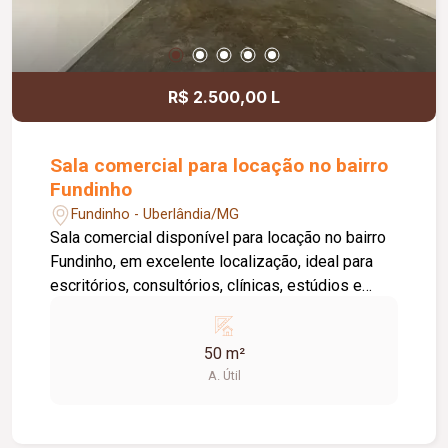
locatário. Entre em contato para mais
informações e agende uma visita.
R$ 2.500,00 L
Sala comercial para locação no bairro
Fundinho
Fundinho - Uberlândia/MG
Sala comercial disponível para locação no bairro
Fundinho, em excelente localização, ideal para
escritórios, consultórios, clínicas, estúdios e
profissionais liberais. O imóvel possui
aproximadamente 50 m², forro em gesso, copa,
50 m²
ponto de água, interfone e acesso por senha,
A. Útil
oferecendo praticidade e funcionalidade para o
dia a dia da sua empresa. O prédio comercial
conta com excelente infraestrutura, incluindo