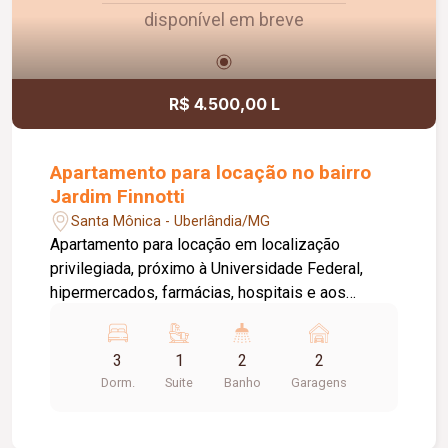
disponível em breve
R$ 4.500,00 L
Apartamento para locação no bairro
Jardim Finnotti
Santa Mônica - Uberlândia/MG
Apartamento para locação em localização
privilegiada, próximo à Universidade Federal,
hipermercados, farmácias, hospitais e aos
principais serviços da região. O imóvel conta com
03 quartos, sendo 01 suíte ampla com closet,
3
1
2
2
oferecendo conforto e praticidade para toda a
Dorm.
Suite
Banho
Garagens
família. Possui sala espaçosa com vista livre,
ambientes bem distribuídos e excelente
iluminação natural. Destaque para a varanda