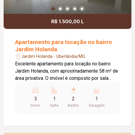
receber sua empresa.
R$ 1.500,00 L
Apartamento para locação no bairro
Jardim Holanda
Jardim Holanda - Uberlândia/MG
Excelente apartamento para locação no bairro
Jardim Holanda, com aproximadamente 58 m² de
área privativa. O imóvel é composto por sala
integrada à cozinha, que conta com armários
planejados e bancada, área de serviço, 03
3
1
2
1
quartos, sendo 02 com armários planejados e 01
Dorm.
Suite
Banho
Garagem
suíte. Possui ainda 01 banheiro social com box
em vidro e armário, hall com roupeiro e 01 vaga
de garagem com acesso pela rua lateral. Uma
excelente opção para quem busca conforto,