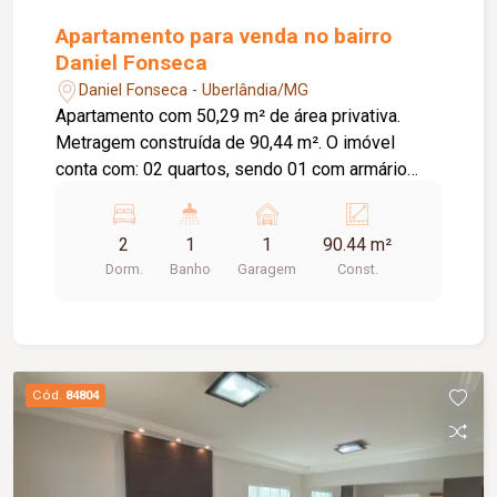
Apartamento para venda no bairro
Daniel Fonseca
Daniel Fonseca - Uberlândia/MG
Apartamento com 50,29 m² de área privativa.
Metragem construída de 90,44 m². O imóvel
conta com: 02 quartos, sendo 01 com armário
embutido e 01 com ar-condicionado; Sala em 02
ambientes; Banheiro social com armário e box em
2
1
1
90.44 m²
blindex; Cozinha com armário; Lavanderia; 01
Dorm.
Banho
Garagem
Const.
vaga de garagem coberta; O condomínio oferece:
Portões eletrônicos; Interfone; Cerca concertina;
Sistema de alarme; Elevador. Diferenciais:
Ambientes funcionais e bem distribuídos,
proporcionando conforto e praticidade para o dia
Cód.
84804
a dia.