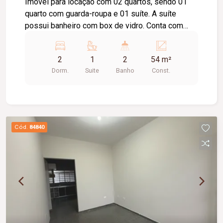
Imóvel para locação com 02 quartos, sendo 01
quarto com guarda-roupa e 01 suíte. A suíte
possui banheiro com box de vidro. Conta com
sala, cozinha equipada com cooktop e suggar,
área de serviço, 01 banheiro social e 02 vagas de
2
1
2
54 m²
estacionamento.
Dorm.
Suite
Banho
Const.
Cód.
84840