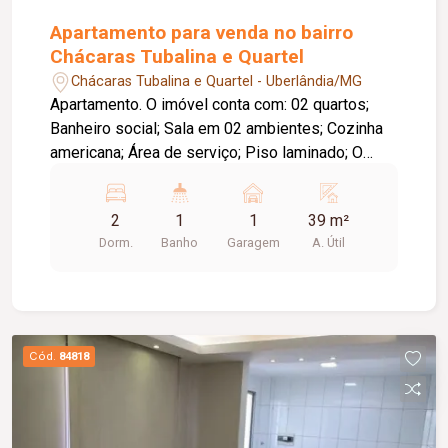
Apartamento para venda no bairro
Chácaras Tubalina e Quartel
Chácaras Tubalina e Quartel - Uberlândia/MG
Apartamento. O imóvel conta com: 02 quartos;
Banheiro social; Sala em 02 ambientes; Cozinha
americana; Área de serviço; Piso laminado; O
condomínio oferece: Área de lazer completa e
equipada; Ambientes funcionais e bem
2
1
1
39 m²
distribuídos.
Dorm.
Banho
Garagem
A. Útil
Cód.
84818