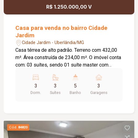
R$ 1.250.000,00 V
Casa para venda no bairro Cidade
Jardim
Cidade Jardim - Uberlândia/MG
Casa térrea de alto padrão. Terreno com 432,00
m². Área construída de 234,00 m². O imóvel conta
com: 03 suítes, sendo 01 suíte master com
closet; Sala de TV e jantar integradas ao jardim de
inverno; Cozinha ampla e funcional; Área gourmet
3
3
5
3
com banheiro de apoio e depósito; Piscina
Dorm.
Suítes
Banho
Garagens
aquecida; Academia privativa; Lavanderia
independente; 04 vagas de garagem, sendo 03
cobertas; Diferenciais: Energia fotovoltaica; Ar-
condicionado em todos os ambientes;
Carregador para veículo elétrico; Portões
Cód.
84820
eletrônicos; Sistema de alarme com câmeras de