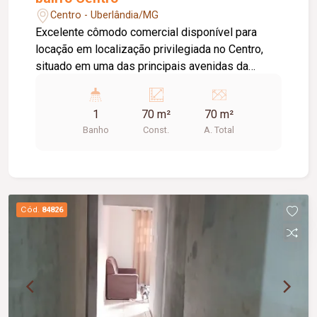
Centro - Uberlândia/MG
Excelente cômodo comercial disponível para
locação em localização privilegiada no Centro,
situado em uma das principais avenidas da
cidade e próximo ao Terminal Central, oferecendo
grande visibilidade e fácil acesso. O imóvel
1
70 m²
70 m²
possui aproximadamente 70 m² de área,
Banho
Const.
A. Total
dispondo de 01 banheiro, 01 depósito, 02 portas
de aço e teto rebaixado com iluminação em LED,
proporcionando um ambiente moderno, funcional
e versátil para diversas atividades.
Cód.
84826