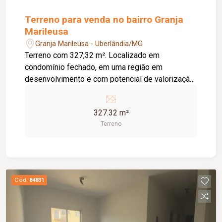
Terreno para venda no bairro Granja
Marileusa
Granja Marileusa - Uberlândia/MG
Terreno com 327,32 m². Localizado em
condomínio fechado, em uma região em
desenvolvimento e com potencial de valorização.
Condomínio fechado; Terreno com boa área para
construção; Região em expansão e crescimento;
327.32 m²
Excelente opção para construção residencial ou
Terreno
investimento.
Cód.
84831