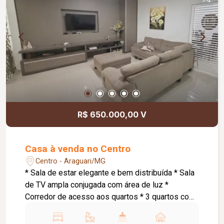
monitoramento; Cerca concertina; Acabamentos
atualizados; Ambientes amplos, modernos e bem
distribuídos. Informações complementares: Valor
de venda: R$ 1.250.000,00.
R$ 650.000,00 V
Casa à venda no Centro
Centro - Araguari/MG
* Sala de estar elegante e bem distribuída * Sala
de TV ampla conjugada com área de luz *
Corredor de acesso aos quartos * 3 quartos com
suíte, sendo: * Suíte master com armários
planejados e banheira de hidromassagem * 1