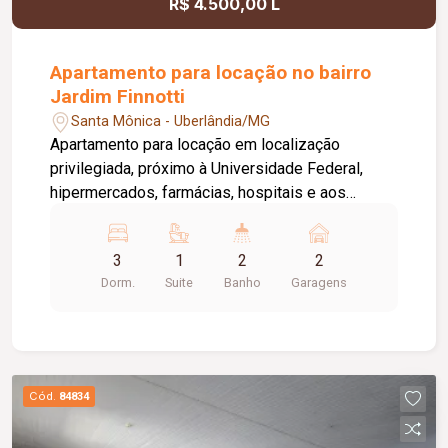
R$ 4.500,00 L
Apartamento para locação no bairro
Jardim Finnotti
Santa Mônica - Uberlândia/MG
Apartamento para locação em localização
privilegiada, próximo à Universidade Federal,
hipermercados, farmácias, hospitais e aos
principais serviços da região. O imóvel conta com
03 quartos, sendo 01 suíte ampla com closet,
3
1
2
2
oferecendo conforto e praticidade para toda a
Dorm.
Suite
Banho
Garagens
família. Possui sala espaçosa com vista livre,
ambientes bem distribuídos e excelente
iluminação natural. Destaque para a varanda
gourmet com churrasqueira, ideal para momentos
de lazer e confraternização. O apartamento
Cód.
84834
dispõe ainda de elevador e 02 vagas de
garagem.