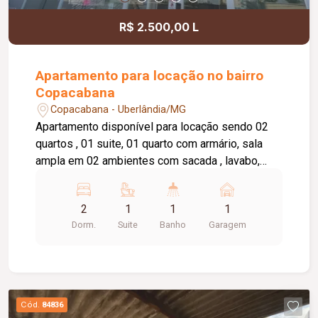
R$ 2.500,00 L
Apartamento para locação no bairro
Copacabana
Copacabana - Uberlândia/MG
Apartamento disponível para locação sendo 02
quartos , 01 suite, 01 quarto com armário, sala
ampla em 02 ambientes com sacada , lavabo,
cozinha com armário, área de serviço, banheiro
social com box e armário, elevador privativo, 01
2
1
1
1
vaga de garagem, portaria 24 horas,
Dorm.
Suite
Banho
Garagem
brinquedoteca, salão de festas.
Cód.
84836