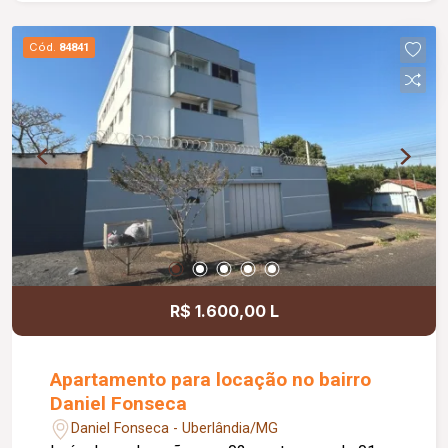
Cód.
84841
R$ 1.600,00 L
Apartamento para locação no bairro
Daniel Fonseca
Daniel Fonseca - Uberlândia/MG