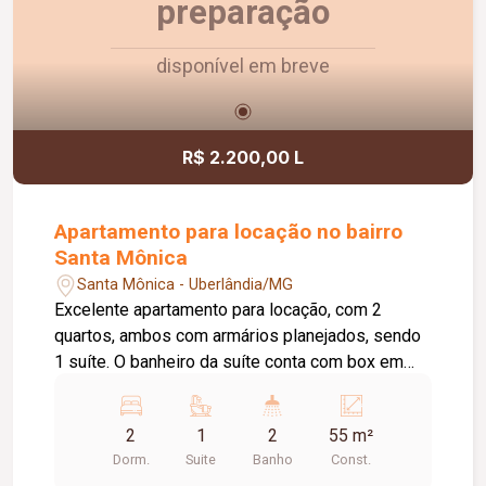
preparação
disponível em breve
R$ 2.200,00 L
Apartamento para locação no bairro
Santa Mônica
Santa Mônica - Uberlândia/MG
Excelente apartamento para locação, com 2
quartos, ambos com armários planejados, sendo
1 suíte. O banheiro da suíte conta com box em
vidro e armário sob a pia. O imóvel possui sala
ampla e bem iluminada, sacada com
2
1
2
55 m²
churrasqueira, cozinha com armários planejados e
Dorm.
Suite
Banho
Const.
cooktop, área de serviço com armário e banheiro