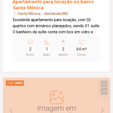
Apartamento para locação no bairro
Santa Mônica
Santa Mônica - Uberlândia/MG
Excelente apartamento para locação, com 02
quartos com armários planejados, sendo 01 suíte.
O banheiro da suíte conta com box em vidro e
armário sob a pia. O imóvel possui sala ampla e
bem iluminada, sacada com churrasqueira,
2
1
2
64 m²
cozinha com armários planejados e cooktop, área
Dorm.
Suite
Banho
Const.
de serviço com armário e 01 banheiro social com
box em vidro e armário sob a pia. O condomínio
oferece elevador e academia. O apartamento
dispõe ainda de 01 vaga de garagem com
capacidade para 02 carros. Um imóvel
Cód.
84829
confortável, funcional e pronto para morar.
Agende uma visita e conheça!
Imagem em