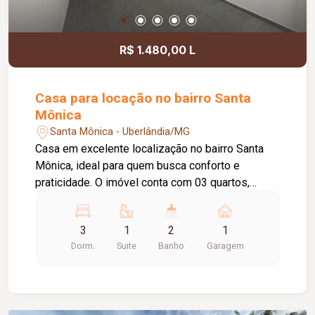
R$ 1.480,00 L
Casa para locação no bairro Santa
Mônica
Santa Mônica - Uberlândia/MG
Casa em excelente localização no bairro Santa
Mônica, ideal para quem busca conforto e
praticidade. O imóvel conta com 03 quartos,
sendo 01 suíte, banheiro social, sala de estar
aconchegante e cozinha equipada com armário
3
1
2
1
sob a pia. Possui ainda área de lavanderia e 01
Dorm.
Suite
Banho
Garagem
vaga de garagem coberta. Ótima opção para
moradia, em uma região valorizada, com fácil
acesso a comércios, serviços e demais
conveniências.