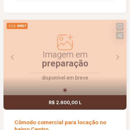
social com box em vidro e armário sob a pia. O
condomínio oferece elevador e academia. O
apartamento dispõe ainda de 1 vaga de garagem
com capacidade para 2 carros. Um imóvel
Cód.
84827
confortável, funcional e pronto para morar.
Agende uma visita e conheça!
Imagem em
preparação
disponível em breve
R$ 2.600,00 L
Cômodo comercial para locação no
bairro Centro