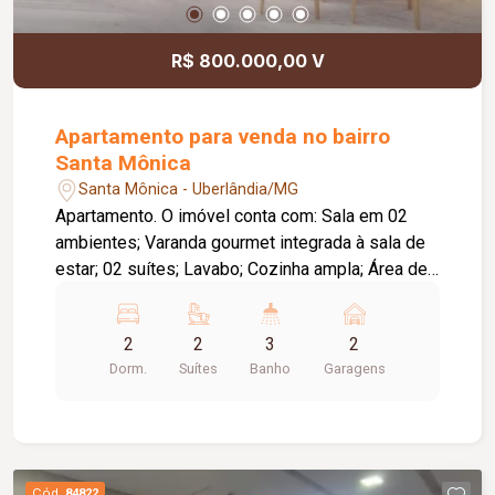
R$ 800.000,00 V
Apartamento para venda no bairro
Santa Mônica
Santa Mônica - Uberlândia/MG
Apartamento. O imóvel conta com: Sala em 02
ambientes; Varanda gourmet integrada à sala de
estar; 02 suítes; Lavabo; Cozinha ampla; Área de
serviço; Laje técnica; 02 vagas de garagem;
Diferenciais: Upgrades inclusos na venda;
2
2
3
2
Tomadas preparadas para instalação de ar-
Dorm.
Suítes
Banho
Garagens
condicionado em todos os cômodos; Varanda
gourmet integrada e aberta para a sala de estar; O
empreendimento oferece: Piscina; Deck;
Churrasqueira; Horta; Pet place; Quadra de
squash; Quadra poliesportiva; Salão de festas;
Cód.
84822