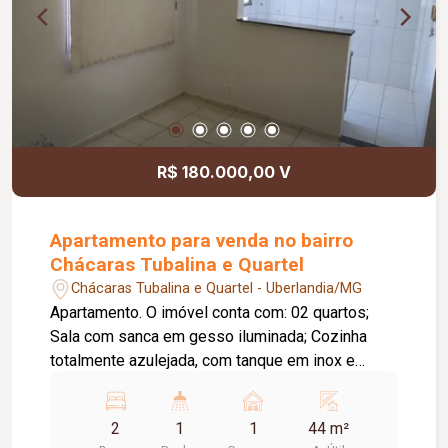
R$ 180.000,00 V
Apartamento para venda no bairro
Chácaras Tubalina e Quartel
Chácaras Tubalina e Quartel - Uberlandia/MG
Apartamento. O imóvel conta com: 02 quartos;
Sala com sanca em gesso iluminada; Cozinha
totalmente azulejada, com tanque em inox e
armários sob a pia e o tanque; Banheiro moderno
com box e revestimento em azulejo; Persianas
2
1
1
44 m²
nos quartos e na sala; Garagem coberta; O