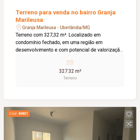
Terreno para venda no bairro Granja
Marileusa
Granja Marileusa - Uberlândia/MG
Terreno com 327,32 m². Localizado em
condomínio fechado, em uma região em
desenvolvimento e com potencial de valorização.
Condomínio fechado; Terreno com boa área para
construção; Região em expansão e crescimento;
327.32 m²
Excelente opção para construção residencial ou
Terreno
investimento.
Cód.
84831