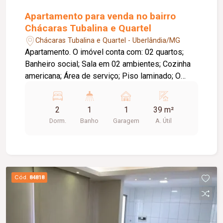
Apartamento para venda no bairro
Chácaras Tubalina e Quartel
Chácaras Tubalina e Quartel - Uberlândia/MG
Apartamento. O imóvel conta com: 02 quartos;
Banheiro social; Sala em 02 ambientes; Cozinha
americana; Área de serviço; Piso laminado; O
condomínio oferece: Área de lazer completa e
equipada; Ambientes funcionais e bem
2
1
1
39 m²
distribuídos.
Dorm.
Banho
Garagem
A. Útil
Cód.
84818