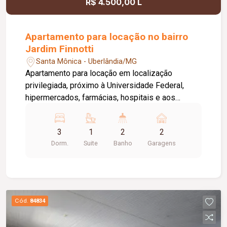
R$ 4.500,00 L
Apartamento para locação no bairro
Jardim Finnotti
Santa Mônica - Uberlândia/MG
Apartamento para locação em localização
privilegiada, próximo à Universidade Federal,
hipermercados, farmácias, hospitais e aos
principais serviços da região. O imóvel conta com
03 quartos, sendo 01 suíte ampla com closet,
3
1
2
2
oferecendo conforto e praticidade para toda a
Dorm.
Suite
Banho
Garagens
família. Possui sala espaçosa com vista livre,
ambientes bem distribuídos e excelente
iluminação natural. Destaque para a varanda
gourmet com churrasqueira, ideal para momentos
de lazer e confraternização. O apartamento
Cód.
84834
dispõe ainda de elevador e 02 vagas de
garagem.