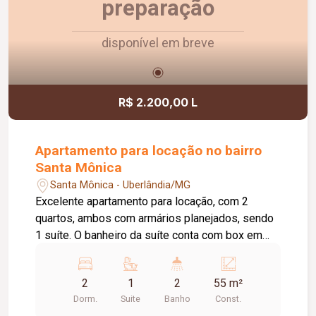
preparação
disponível em breve
R$ 2.200,00 L
Apartamento para locação no bairro
Santa Mônica
Santa Mônica - Uberlândia/MG
Excelente apartamento para locação, com 2
quartos, ambos com armários planejados, sendo
1 suíte. O banheiro da suíte conta com box em
vidro e armário sob a pia. O imóvel possui sala
ampla e bem iluminada, sacada com
2
1
2
55 m²
churrasqueira, cozinha com armários planejados e
Dorm.
Suite
Banho
Const.
cooktop, área de serviço com armário e banheiro