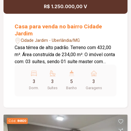
R$ 1.250.000,00 V
Casa para venda no bairro Cidade
Jardim
Cidade Jardim - Uberlândia/MG
Casa térrea de alto padrão. Terreno com 432,00
m². Área construída de 234,00 m². O imóvel conta
com: 03 suítes, sendo 01 suíte master com
closet; Sala de TV e jantar integradas ao jardim de
inverno; Cozinha ampla e funcional; Área gourmet
3
3
5
3
com banheiro de apoio e depósito; Piscina
Dorm.
Suítes
Banho
Garagens
aquecida; Academia privativa; Lavanderia
independente; 04 vagas de garagem, sendo 03
cobertas; Diferenciais: Energia fotovoltaica; Ar-
condicionado em todos os ambientes;
Carregador para veículo elétrico; Portões
Cód.
84820
eletrônicos; Sistema de alarme com câmeras de