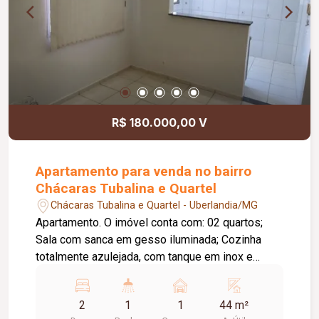
R$ 180.000,00 V
Apartamento para venda no bairro
Chácaras Tubalina e Quartel
Chácaras Tubalina e Quartel - Uberlandia/MG
Apartamento. O imóvel conta com: 02 quartos;
Sala com sanca em gesso iluminada; Cozinha
totalmente azulejada, com tanque em inox e
armários sob a pia e o tanque; Banheiro moderno
com box e revestimento em azulejo; Persianas
2
1
1
44 m²
nos quartos e na sala; Garagem coberta; O