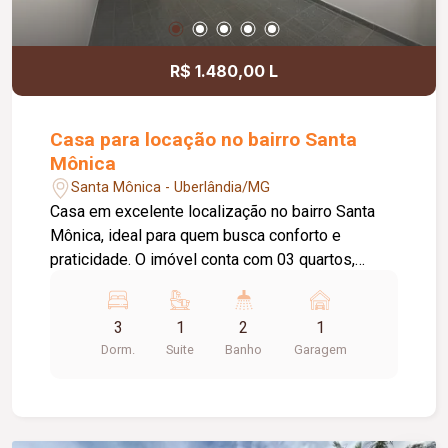
R$ 1.480,00 L
Casa para locação no bairro Santa
Mônica
Santa Mônica - Uberlândia/MG
Casa em excelente localização no bairro Santa
Mônica, ideal para quem busca conforto e
praticidade. O imóvel conta com 03 quartos,
sendo 01 suíte, banheiro social, sala de estar
aconchegante e cozinha equipada com armário
3
1
2
1
sob a pia. Possui ainda área de lavanderia e 01
Dorm.
Suite
Banho
Garagem
vaga de garagem coberta. Ótima opção para
moradia, em uma região valorizada, com fácil
acesso a comércios, serviços e demais
conveniências.