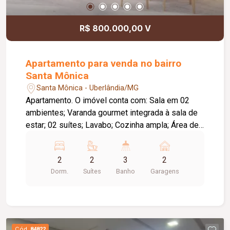
R$ 800.000,00 V
Apartamento para venda no bairro
Santa Mônica
Santa Mônica - Uberlândia/MG
Apartamento. O imóvel conta com: Sala em 02
ambientes; Varanda gourmet integrada à sala de
estar; 02 suítes; Lavabo; Cozinha ampla; Área de
serviço; Laje técnica; 02 vagas de garagem;
Diferenciais: Upgrades inclusos na venda;
2
2
3
2
Tomadas preparadas para instalação de ar-
Dorm.
Suítes
Banho
Garagens
condicionado em todos os cômodos; Varanda
gourmet integrada e aberta para a sala de estar; O
empreendimento oferece: Piscina; Deck;
Churrasqueira; Horta; Pet place; Quadra de
squash; Quadra poliesportiva; Salão de festas;
Cód.
84822