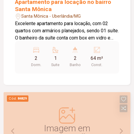
Apartamento para locação no bairro
Santa Mônica
Santa Mônica - Uberlândia/MG
Excelente apartamento para locação, com 02
quartos com armários planejados, sendo 01 suíte.
O banheiro da suíte conta com box em vidro e
armário sob a pia. O imóvel possui sala ampla e
bem iluminada, sacada com churrasqueira,
2
1
2
64 m²
cozinha com armários planejados e cooktop, área
Dorm.
Suite
Banho
Const.
de serviço com armário e 01 banheiro social com
box em vidro e armário sob a pia. O condomínio
oferece elevador e academia. O apartamento
dispõe ainda de 01 vaga de garagem com
capacidade para 02 carros. Um imóvel
Cód.
84829
confortável, funcional e pronto para morar.
Agende uma visita e conheça!
Imagem em