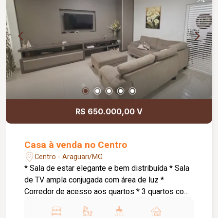
monitoramento; Cerca concertina; Acabamentos
atualizados; Ambientes amplos, modernos e bem
distribuídos. Informações complementares: Valor
de venda: R$ 1.250.000,00.
R$ 650.000,00 V
Casa à venda no Centro
Centro - Araguari/MG
* Sala de estar elegante e bem distribuída * Sala
de TV ampla conjugada com área de luz *
Corredor de acesso aos quartos * 3 quartos com
suíte, sendo: * Suíte master com armários
planejados e banheira de hidromassagem * 1