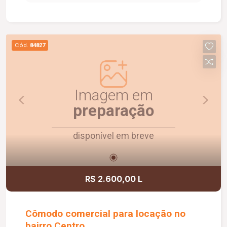
social com box em vidro e armário sob a pia. O
condomínio oferece elevador e academia. O
apartamento dispõe ainda de 1 vaga de garagem
com capacidade para 2 carros. Um imóvel
Cód.
84827
confortável, funcional e pronto para morar.
Agende uma visita e conheça!
Imagem em
preparação
disponível em breve
R$ 2.600,00 L
Cômodo comercial para locação no
bairro Centro