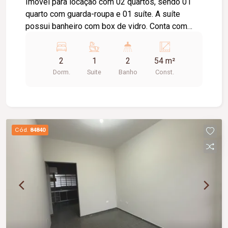
Imóvel para locação com 02 quartos, sendo 01
quarto com guarda-roupa e 01 suíte. A suíte
possui banheiro com box de vidro. Conta com
sala, cozinha equipada com cooktop e suggar,
área de serviço, 01 banheiro social e 02 vagas de
2
1
2
54 m²
estacionamento.
Dorm.
Suite
Banho
Const.
Cód.
84840