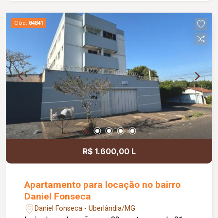
Cód.
84841
R$ 1.600,00 L
Apartamento para locação no bairro
Daniel Fonseca
Daniel Fonseca - Uberlândia/MG