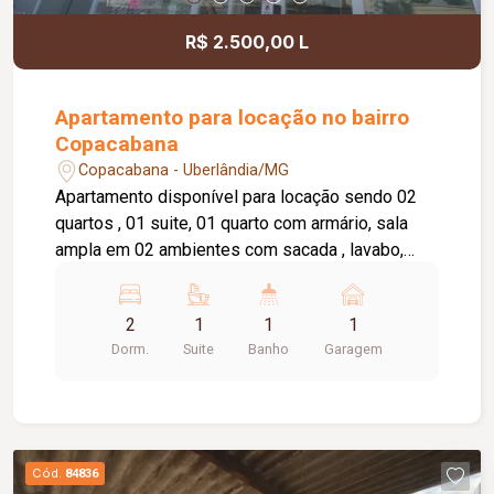
R$ 2.500,00 L
Apartamento para locação no bairro
Copacabana
Copacabana - Uberlândia/MG
Apartamento disponível para locação sendo 02
quartos , 01 suite, 01 quarto com armário, sala
ampla em 02 ambientes com sacada , lavabo,
cozinha com armário, área de serviço, banheiro
social com box e armário, elevador privativo, 01
2
1
1
1
vaga de garagem, portaria 24 horas,
Dorm.
Suite
Banho
Garagem
brinquedoteca, salão de festas.
Cód.
84836