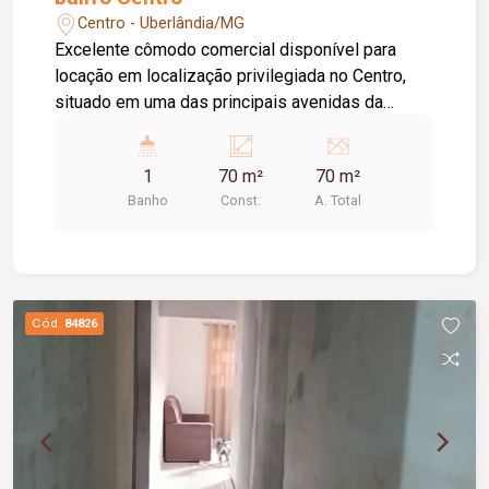
Centro - Uberlândia/MG
Excelente cômodo comercial disponível para
locação em localização privilegiada no Centro,
situado em uma das principais avenidas da
cidade e próximo ao Terminal Central, oferecendo
grande visibilidade e fácil acesso. O imóvel
1
70 m²
70 m²
possui aproximadamente 70 m² de área,
Banho
Const.
A. Total
dispondo de 01 banheiro, 01 depósito, 02 portas
de aço e teto rebaixado com iluminação em LED,
proporcionando um ambiente moderno, funcional
e versátil para diversas atividades.
Cód.
84826