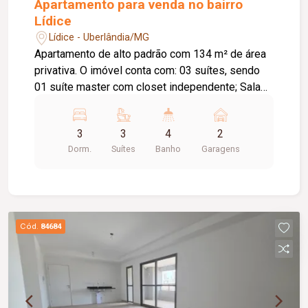
Apartamento para venda no bairro
Lídice
Lídice - Uberlândia/MG
Apartamento de alto padrão com 134 m² de área
privativa. O imóvel conta com: 03 suítes, sendo
01 suíte master com closet independente; Sala
em 02 ambientes; Lavabo; Varanda gourmet
ampla com bancada e vista livre; Cozinha ampla e
3
3
4
2
integrada; Hall de circulação com espaço para
Dorm.
Suítes
Banho
Garagens
roupeiro; Lavanderia independente; Despensa; 02
vagas de garagem livres e cobertas; O
condomínio oferece: Lobby de entrada com pé-
direito duplo; Piscina adulto, infantil e deck
molhado com sistema quebra-gelo; Family Club
Cód.
84684
com churrasqueira e spa exclusivos; Academia;
Coworking; Espaço para delivery; Sistema de
irrigação automatizado; Áreas comuns decoradas
e climatizadas; Espaço gourmet; Sala de jogos;
Playground; Brinquedoteca; 02 elevadores