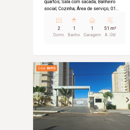
quartos; Sala com sacada; Banheiro
social; Cozinha; Área de serviço; 01
vaga de garagem coberta; Diferenciais:
Piso em cerâmica; Ambientes
2
1
1
51 m²
funcionais e bem distribuídos,
Dorm.
Banho
Garagem
A. Útil
proporcionando conforto e praticidade
para o dia a dia. Informações
complementares: Condomínio no valor
aproximado de R$ 170,00, com água e
gás inclusos.
Cód.
84713