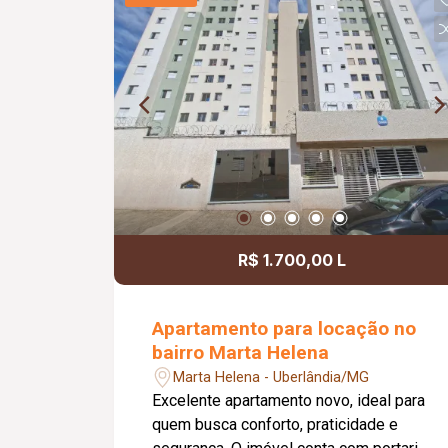
serviço com armário, 01 banheiro social
com box em vidro e armário sob a pia,
elevador e 01 vaga de estacionamento.
O condomínio oferece portaria 24
horas, garantindo mais tranquilidade e
segurança para os moradores. Agende
sua visita e venha conhecer esta
excelente oportunidade de morar em
um imóvel moderno, funcional e bem
localizado!
R$ 1.700,00 L
Apartamento para locação no
bairro Marta Helena
Marta Helena - Uberlândia/MG
Excelente apartamento novo, ideal para
quem busca conforto, praticidade e