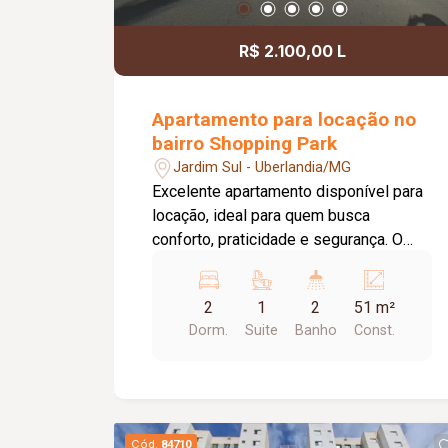
R$ 2.100,00 L
Apartamento para locação no
bairro Shopping Park
Jardim Sul - Uberlandia/MG
Excelente apartamento disponível para
locação, ideal para quem busca
conforto, praticidade e segurança. O
imóvel conta com 02 quartos, sendo 01
suíte. O banheiro da suíte possui box
2
1
2
51 m²
em vidro e armário sob a pia. A sala é
Dorm.
Suite
Banho
Const.
aconchegante e conta com painel para
TV, enquanto a cozinha é equipada com
armário planejado e cooktop,
proporcionando mais funcionalidade no
dia a dia. Dispõe ainda de área de
Cód.
84710