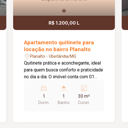
R$ 1.200,00 L
Apartamento quitinete para
locação no bairro Planalto
Planalto - Uberlândia/MG
Quitinete prática e aconchegante, ideal
para quem busca conforto e praticidade
no dia a dia. O imóvel conta com 01
suíte, 01 sala, 01 cozinha, 01 área de
serviço e não possui garagem.
1
1
30 m²
Excelente opção para solteiros,
Dorm.
Banho
Const.
estudantes ou casais.