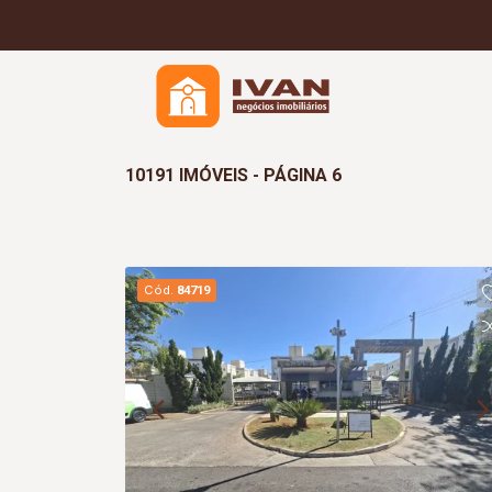
10191 IMÓVEIS - PÁGINA 6
Cód.
84719