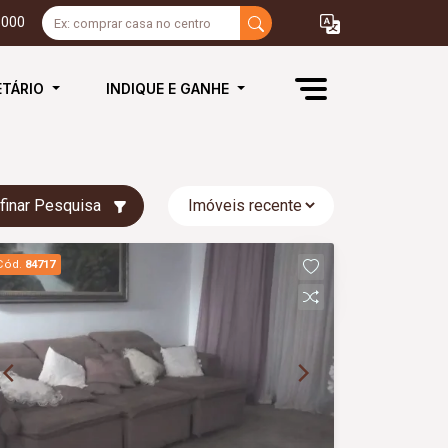
3000
ETÁRIO
INDIQUE E GANHE
finar Pesquisa
Cód.
84717