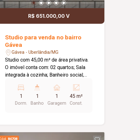
esportiva, academia e sauna, garantindo
conforto, segurança e qualidade de vida
R$ 651.000,00 V
para toda a família. Agende sua visita e
venha conhecer esta excelente
oportunidade de morar em um imóvel
Studio para venda no bairro
completo e com ótima infraestrutura!
Gávea
Gávea - Uberlândia/MG
Studio com 45,00 m² de área privativa.
O imóvel conta com: 02 quartos; Sala
integrada à cozinha; Banheiro social;
Área de serviço; 01 vaga de garagem;
Depósito privativo; Diferenciais: Projeto
1
1
1
45 m²
moderno e funcional; Excelente
Dorm.
Banho
Garagem
Const.
aproveitamento dos espaços;
Condomínio moderno e seguro;
Localização privilegiada no Parque Una,
com fácil acesso a supermercados,
escolas, academias, restaurantes,
Cód.
84708