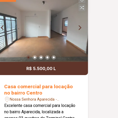
comércios e às principais vias da
cidade; Excelente opção para morar ou
investir.
R$ 5.500,00 L
Casa comercial para locação
no bairro Centro
Nossa Senhora Aparecida -
Uberlândia/MG
Excelente casa comercial para locação
no bairro Aparecida, localizada a