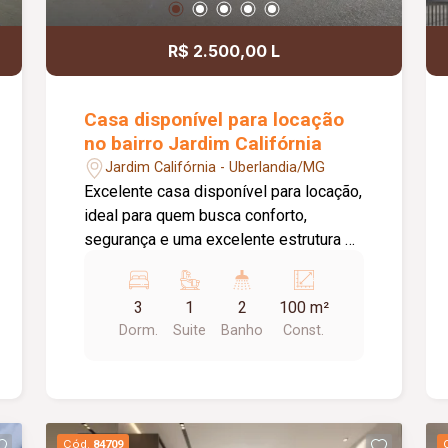
R$ 2.500,00 L
Casa disponível para locação
no bairro Jardim Califórnia
Jardim Califórnia - Uberlandia/MG
Excelente casa disponível para locação,
ideal para quem busca conforto,
segurança e uma excelente estrutura de
lazer. O imóvel conta com 03 quartos,
sendo 02 com armários planejados e
3
1
2
100 m²
01 suíte. O banheiro da suíte possui
Dorm.
Suite
Banho
Const.
box em vidro e armário sob a pia.
Dispõe ainda de sala aconchegante,
cozinha com armário, 01 banheiro social
com box em vidro e armário sob a pia,
área de serviço e uma agradável área
Cód.
84709