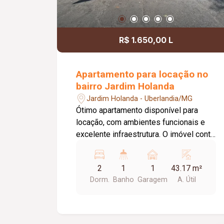
R$ 1.650,00 L
Apartamento para locação no
bairro Jardim Holanda
Jardim Holanda - Uberlandia/MG
Ótimo apartamento disponível para
locação, com ambientes funcionais e
excelente infraestrutura. O imóvel conta
com 02 quartos com armários, 01 sala
com painel para TV, 01 cozinha com
2
1
1
43.17 m²
armários e depurador (sugar), 01 área
Dorm.
Banho
Garagem
A. Útil
de serviço, 01 banheiro social com box
em vidro e armário, elevador e 01 vaga
de garagem. O condomínio oferece
portaria 24 horas, piscina, playground e