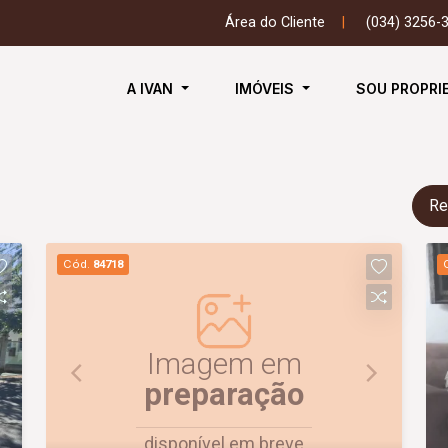
Área do Cliente
|
(034) 3256-
A IVAN
IMÓVEIS
SOU PROPRI
Re
Cód.
84718
Imagem em
preparação
disponível em breve