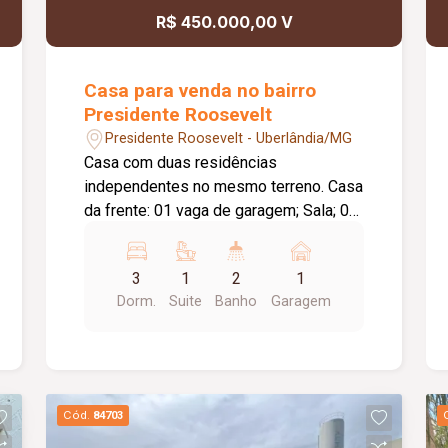
automatizadas; Fachada
R$ 450.000,00 V
contemporânea com ripado em
esquadria; Boiler de 600 litros com
sistema de aquecimento solar;
Casa para venda no bairro
Localização privilegiada na avenida
Presidente Roosevelt
principal do condomínio, com vista para
Presidente Roosevelt - Uberlândia/MG
o paisagismo central. Informações
Casa com duas residências
complementares: Previsão de
independentes no mesmo terreno. Casa
conclusão da obra: outubro de 2026.
da frente: 01 vaga de garagem; Sala; 03
quartos, sendo 01 suíte; Banheiro
social; Sala de jantar; Cozinha;
3
1
2
1
Lavanderia; Casa dos fundos: 01 vaga
Dorm.
Suite
Banho
Garagem
de garagem; Sala; 02 quartos; Banheiro
social; Cozinha; Lavanderia;
Diferenciais: Casas independentes,
ideais para moradia multi familiar ou
investimento; Piso em cerâmica;
Cód.
84703
Construção em laje; Ambientes bem