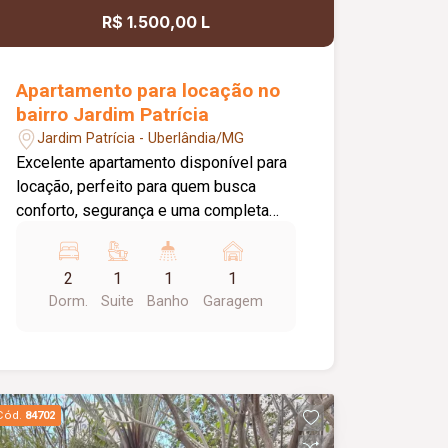
476,00 m², este é o espaço ideal para
R$ 1.500,00 L
quem busca visibilidade, praticidade e
excelente localização para o seu
negócio. Agende sua visita e conheça o
Apartamento para locação no
potencial deste imóvel para a sua
bairro Jardim Patrícia
empresa!
Jardim Patrícia - Uberlândia/MG
Excelente apartamento disponível para
locação, perfeito para quem busca
conforto, segurança e uma completa
estrutura de lazer. O imóvel conta com
02 quartos, sendo 01 suíte, sala ampla
2
1
1
1
com sacada, cozinha, área de serviço,
Dorm.
Suite
Banho
Garagem
banheiro social e 01 vaga de
estacionamento. O condomínio oferece
uma infraestrutura completa para toda a
família, com portaria 24 horas, piscina,
academia, quiosque com churrasqueira,
Cód.
84702
salão de festas, playground,