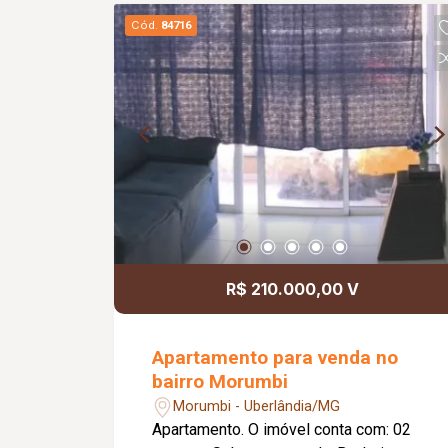
salão de festas, proporcionando mais
Cód.
84716
segurança, conforto e lazer para os
moradores.
R$ 210.000,00 V
Apartamento para venda no
bairro Morumbi
Morumbi - Uberlândia/MG
Apartamento. O imóvel conta com: 02