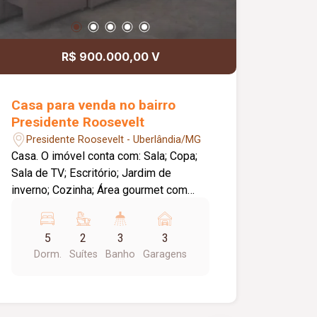
R$ 900.000,00 V
Casa para venda no bairro
Presidente Roosevelt
Presidente Roosevelt - Uberlândia/MG
Casa. O imóvel conta com: Sala; Copa;
Sala de TV; Escritório; Jardim de
inverno; Cozinha; Área gourmet com
churrasqueira; Área de serviço; Piscina;
03 vagas de garagem; Diferenciais:
5
2
3
3
Ambientes amplos e bem distribuídos,
Dorm.
Suítes
Banho
Garagens
proporcionando conforto e praticidade;
Espaço gourmet ideal para receber
familiares e amigos. Observação: A
piscina necessita de reforma.