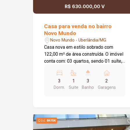
R$ 630.000,00 V
Casa para venda no bairro
Novo Mundo
Novo Mundo - Uberlândia/MG
Casa nova em estilo sobrado com
122,00 m² de área construída. O imóvel
conta com: 03 quartos, sendo 01 suíte,
todos com sacada; Sala ampla; Lavabo;
Cozinha com ilha em granito; Despensa;
3
1
3
2
Lavanderia independente; Depósito;
Dorm.
Suite
Banho
Garagens
Área gourmet com churrasqueira
revestida em porcelanato; 03 vagas de
garagem; Diferenciais: Projeto moderno
com acabamento de alto padrão;
Projeto luminotécnico em todos os
Cód.
84704
ambientes; Rebaixo em gesso; Piso em