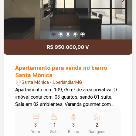
R$ 950.000,00 V
Apartamento para venda no bairro
Santa Mônica
Santa Mônica - Uberlândia/MG
Apartamento com 109,76 m² de área privativa. O
imóvel conta com: 03 quartos, sendo 01 suíte;
Sala em 02 ambientes; Varanda gourmet com
churrasqueira; Lavabo; Banheiro social; Cozinha
integrada à sala; Lavanderia independente; 02
3
1
3
2
vagas de garagem; O condomínio oferece:
Dorm.
Suite
Banho
Garagens
Piscina; Área gourmet; Salão de festas; Sauna;