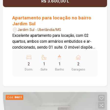
R$ 3.600,00 L
Apartamento para locação no bairro
Jardim Sul
Jardim Sul - Uberlândia/MG
Excelente apartamento para locação, com 02
quartos, ambos com armários embutidos e ar-
condicionado, sendo 01 suíte. O imóvel dispõe
de sala ampla com sacada gourmet, cozinha
planejada, banheiro social com armário sob a pia
2
1
1
2
e box em blindex, além de área de serviço com
Dorm.
Suite
Banho
Garagens
armário e 02 vagas de garagem. O condomínio
oferece infraestrutura completa, com portaria 24
horas, 03 elevadores, gás encanado, academia,
piscina, salão de festas, espaço gourmet,
playground e quadra esportiva, proporcionando
Cód.
84611
segurança, conforto, lazer e praticidade para toda
a família.