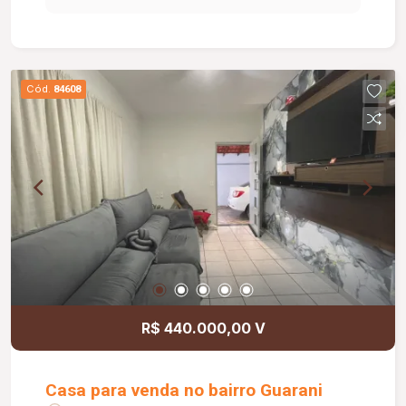
Coworking; Academia; Mercadinho; Bicicletário;
Fire place; Brinquedoteca; 02 elevadores; Gás
canalizado; Diferenciais: Apartamento completo
com marcenaria planejada; Ar-condicionado em
Cód.
84608
todos os ambientes; Piso em porcelanato;
Bancadas em granito; Esquadrias em alumínio;
Posição voltada para o sol da manhã; Área
construída de 178,40 m².
R$ 440.000,00 V
Casa para venda no bairro Guarani