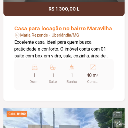
R$ 1.300,00 L
Casa para locação no bairro Maravilha
Maria Rezende - Uberlândia/MG
Excelente casa, ideal para quem busca
praticidade e conforto. O imóvel conta com 01
suíte com box em vidro, sala, cozinha, área de
serviço e 01 vaga de garagem. Uma ótima opção
para quem deseja morar em um ambiente
1
1
1
40 m²
funcional e bem distribuído. Agende uma visita e
Dorm.
Suite
Banho
Const.
conheça este imóvel. Entre em contato com um
de nossos corretores!
Cód.
84600