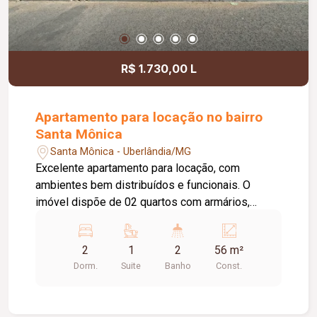
R$ 1.730,00 L
Apartamento para locação no bairro
Santa Mônica
Santa Mônica - Uberlândia/MG
Excelente apartamento para locação, com
ambientes bem distribuídos e funcionais. O
imóvel dispõe de 02 quartos com armários,
sendo 01 suíte. A suíte conta com banheiro
equipado com box em vidro e armário sob a pia.
2
1
2
56 m²
Possui sala, cozinha com armário, área de
Dorm.
Suite
Banho
Const.
serviço, 01 banheiro social com box em vidro e
armário sob a pia, além de 01 vaga de
estacionamento, oferecendo conforto,