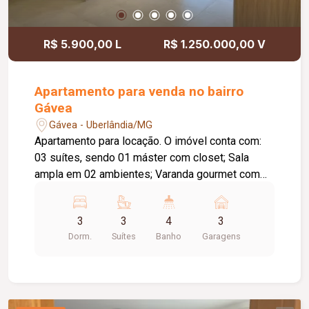
R$ 5.900,00 L
R$ 1.250.000,00 V
Apartamento para venda no bairro
Gávea
Gávea - Uberlândia/MG
Apartamento para locação. O imóvel conta com:
03 suítes, sendo 01 máster com closet; Sala
ampla em 02 ambientes; Varanda gourmet com
churrasqueira e cortina de vidro; Lavabo; Cozinha
planejada; Lavanderia independente; Laje técnica;
3
3
4
3
03 vagas de garagem; O condomínio oferece:
Dorm.
Suítes
Banho
Garagens
Área de lazer completa; Piscina; Academia;
Playground; Solarium; Quadra poliesportiva;
Espaços de convivência; Elevador; Gás
canalizado; Diferenciais: Acabamento de alto
padrão; Planta moderna com excelente