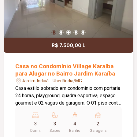
R$ 7.500,00 L
Casa no Condomínio Village Karaíba
para Alugar no Bairro Jardim Karaíba
Jardim Indaiá - Uberlândia/MG
Casa estilo sobrado em condomínio com portaria
24 horas, playground, quadra esportiva, espaço
gourmet e 02 vagas de garagem. O 01 piso conta
com sala em 02 ambientes, lavabo, ar
condicionado, cozinha americana planejada com
3
3
4
2
armários, lavanderia com armários, banheiro de
Dorm.
Suítes
Banho
Garagens
serviço, despensa, varanda, área externa gramada