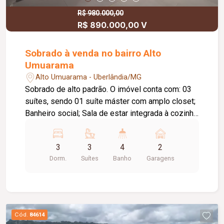
R$ 980.000,00
R$ 890.000,00 V
Sobrado à venda no bairro Alto
Umuarama
Alto Umuarama - Uberlândia/MG
Sobrado de alto padrão. O imóvel conta com: 03
suítes, sendo 01 suíte máster com amplo closet;
Banheiro social; Sala de estar integrada à cozinha
gourmet; Cozinha gourmet em conceito aberto;
Churrasqueira integrada à cozinha; Área gourmet
3
3
4
2
independente com churrasqueira, balcão e pia; 02
Dorm.
Suítes
Banho
Garagens
vagas de garagem; Diferenciais: Sistema de
energia fotovoltaica; Acabamentos de alto padrão
em todos os ambientes; Projeto arquitetônico
contemporâneo, com excelente iluminação natural
e integração dos espaços; Ambientes planejados
Cód.
84614
para proporcionar conforto, sofisticação e