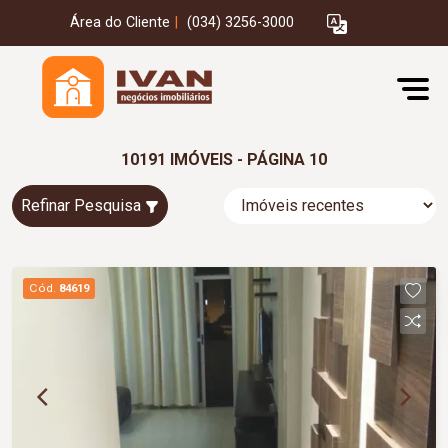
Área do Cliente
|
(034) 3256-3000
10191 IMÓVEIS - PÁGINA 10
Refinar Pesquisa
Cód.
84619