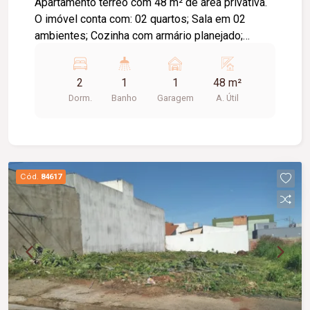
Apartamento térreo com 48 m² de área privativa.
O imóvel conta com: 02 quartos; Sala em 02
ambientes; Cozinha com armário planejado;
Banheiro social; Área externa privativa; O
condomínio oferece: Portaria 24 horas; Área de
2
1
1
48 m²
convivência; Playground; Mercadinho;
Dorm.
Banho
Garagem
A. Útil
Diferenciais: Apartamento térreo; Completo com
móveis planejados; Condomínio pet friendly;
Excelente opção para quem busca conforto,
praticidade e segurança.
Cód.
84617