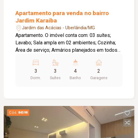
Apartamento para venda no bairro
Jardim Karaiba
Jardim das Acácias - Uberlândia/MG
Apartamento. O imóvel conta com: 03 suítes;
Lavabo; Sala ampla em 02 ambientes; Cozinha;
Área de serviço; Armários planejados em todos
os ambientes; 02 vagas de garagem livres; O
condomínio oferece: Área de lazer completa;
3
3
4
2
Diferenciais: Ambientes amplos, modernos e
Dorm.
Suítes
Banho
Garagens
totalmente planejados, proporcionando conforto,
praticidade e excelente aproveitamento dos
espaços.
Cód.
84598