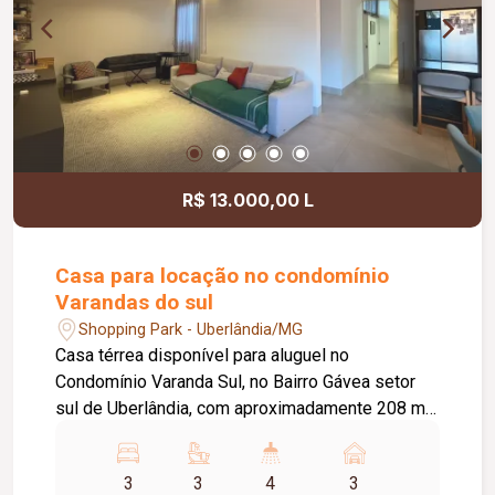
R$ 13.000,00 L
Casa para locação no condomínio
Varandas do sul
Shopping Park - Uberlândia/MG
Casa térrea disponível para aluguel no
Condomínio Varanda Sul, no Bairro Gávea setor
sul de Uberlândia, com aproximadamente 208 m²
de área construída, fino acabamento, oferecendo
conforto, sofisticação e excelente estrutura para
3
3
4
3
toda a família. O imóvel conta com sala ampla em