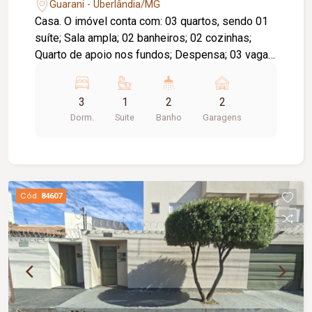
Guarani - Uberlândia/MG
Casa. O imóvel conta com: 03 quartos, sendo 01
suíte; Sala ampla; 02 banheiros; 02 cozinhas;
Quarto de apoio nos fundos; Despensa; 03 vagas
de garagem; Diferenciais: Ambientes amplos e
bem distribuídos; Quarto nos fundos ideal para
3
1
2
2
escritório, depósito ou apoio; Excelente
Dorm.
Suite
Banho
Garagens
localização, proporcionando praticidade e
conforto para toda a família.
Cód.
84607