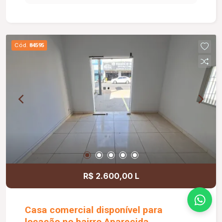
com ofurô e churrasqueira. 2º Piso com hall para
03 suítes (todas c/ armário) sendo todas com
ares condicionado. piso porcelanato.
Cód.
84595
R$ 2.600,00 L
Casa comercial disponível para
locação no bairro Aparecida