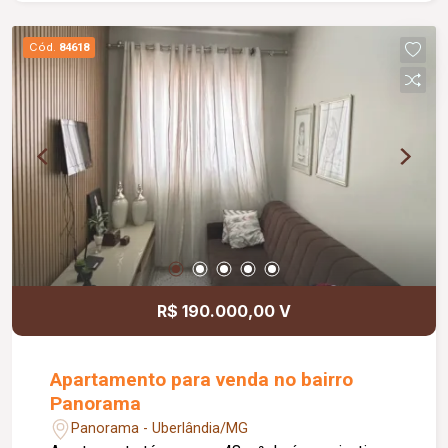
com iluminação em LED na sala, corredores e
quartos; Bar com prateleiras em vidro temperado,
Cód.
84618
armário, adega e iluminação em LED; Armários
planejados na sala, cozinha, banheiros, quartos e
área de serviço; Ar-condicionado na sala e nos 02
quartos; Telas de proteção nas sacadas e janelas.
O imóvel será entregue com: Máquina de lavar de
12 kg; Geladeira Brastemp de 378 litros; 04
cadeiras; Cooktop Fischer de 04 bocas; Cortinas
decorativas na sala e na suíte; 02 chuveiros.
Informações complementares: Condomínio
aproximado de R$ 240,00, com gás e câmeras de
segurança inclusos.
R$ 190.000,00 V
Apartamento para venda no bairro
Panorama
Panorama - Uberlândia/MG