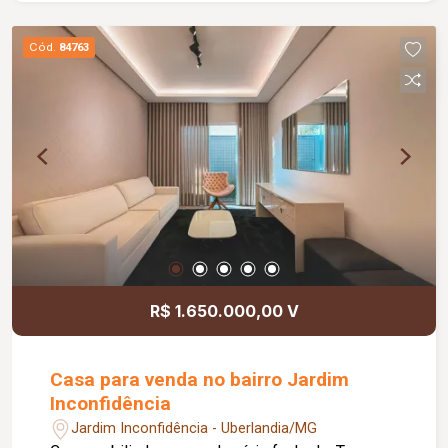
03 quartos, sendo 02 suítes; Banheiro social;
Cozinha; Lavanderia; Área gourmet com
Cód.
84763
churrasqueira; Piso em porcelanato;
Aproximadamente 170,00 m² de construção;
Diferenciais: Excelente opção para quem busca
unir moradia e geração de renda; Imóvel com
espaços amplos e bem distribuídos.
R$ 1.650.000,00 V
Casa para venda no bairro Jardim
Inconfidência
Jardim Inconfidência - Uberlandia/MG