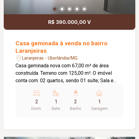
R$ 390.000,00 V
Casa geminada à venda no bairro
Laranjeiras
Laranjeiras - Uberlândia/MG
Casa geminada nova com 67,00 m² de área
construída. Terreno com 125,00 m². O imóvel
conta com: 02 quartos, sendo 01 suíte; Sala e
cozinha integradas com pé-direito de 3,50 m;
Banheiro social; Área de serviço; Garagem;
2
1
2
1
Diferenciais: Infraestrutura pronta para instalação
Dorm.
Suite
Banho
Garagem
de ar-condicionado na sala e nos quartos; Rede
de água quente preparada para aquecimento nos
banheiros e cozinha; Projeto moderno e funcional;
Excelente opção para quem busca conforto,