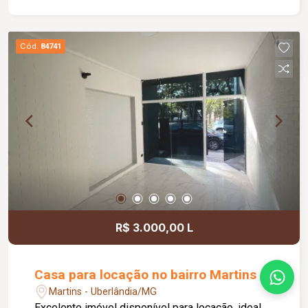
Blindex já instalada, oferecendo mais segurança,
excelente visibilidade e uma apresentação
moderna para o seu empreendimento. O espaço
Cód.
84741
também dispõe de copa e banheiro, garantindo
praticidade para o dia a dia da operação. Entre em
contato para mais informações e agende uma
visita.
R$ 3.000,00 L
Casa para locação no bairro Martins
Martins - Uberlândia/MG
Excelente imóvel disponível para locação, ideal