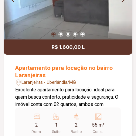
espaço, localização privilegiada e grande
potencial para instalação ou expansão de suas
atividades. Agende uma visita e conheça o
espaço ideal para o sucesso do seu negócio!
R$ 1.600,00 L
Apartamento para locação no bairro
Laranjeiras
Laranjeiras - Uberlândia/MG
Excelente apartamento para locação, ideal para
quem busca conforto, praticidade e segurança. O
imóvel conta com 02 quartos, ambos com
armários planejados, sendo 01 suíte. O banheiro
da suíte possui box em vidro e armário sob a pia.
2
1
2
55 m²
A sala é aconchegante, equipada com ar-
Dorm.
Suite
Banho
Const.
condicionado e integrada à sacada,