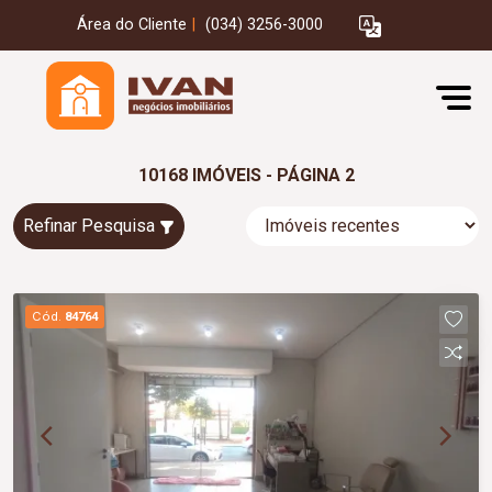
Área do Cliente
|
(034) 3256-3000
10168 IMÓVEIS - PÁGINA 2
Refinar Pesquisa
Cód.
84764