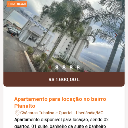
praticidade e um imóvel novo.
Cód.
84760
R$ 1.600,00 L
Apartamento para locação no bairro
Planalto
Chácaras Tubalina e Quartel - Uberlândia/MG
Apartamento disponível para locação, sendo 02
quartos, 01 suite, banheiro da suíte e banheiro