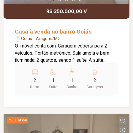
R$ 350.000,00 V
Casa à venda no bairro Goiás
Goiás - Araguari/MG
O imóvel conta com: Garagem coberta para 2
veículos; Portão eletrônico; Sala ampla e bem
iluminada; 2 quartos, sendo 1 suíte. A suíte
possui um espaço com área de luz,
proporcionando mais ventilação e iluminação
2
1
1
2
natural; Banheiro social; Cozinha com bancada da
Dorm.
Suite
Banho
Garagens
pia e armários planejados; Área de serviço
coberta; Espaço gourmet com churrasqueira;
Quintal todo cimentado; Corredor lateral,
garantindo maior privacidade, ventilação e
acesso independente aos fundos do imóvel.
Cód.
84758