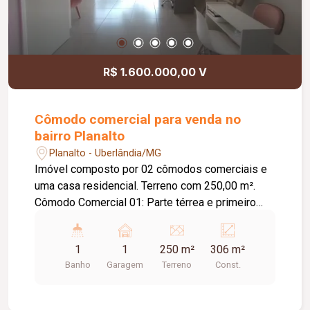
R$ 1.600.000,00 V
Cômodo comercial para venda no
bairro Planalto
Planalto - Uberlândia/MG
Imóvel composto por 02 cômodos comerciais e
uma casa residencial. Terreno com 250,00 m².
Cômodo Comercial 01: Parte térrea e primeiro
piso; Porta de aço; Banheiro; Piso em cerâmica;
Aproximadamente 68,00 m² de construção;
1
1
250 m²
306 m²
Cômodo Comercial 02: Parte térrea e primeiro
Banho
Garagem
Terreno
Const.
piso; Porta de aço; Banheiro; Piso em cerâmica;
Aproximadamente 68,00 m² de construção; Casa:
01 vaga de garagem; Sala com pé-direito duplo;