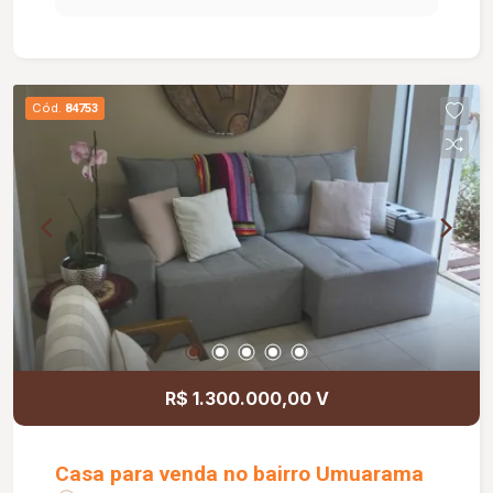
proporcionando um ambiente agradável e bem
iluminado. A cozinha dispõe de armários, e a área
de serviço também conta com armário,
oferecendo mais organização no dia a dia. O
Cód.
84753
apartamento possui ainda 01 banheiro social com
box em vidro e armário sob a pia. O condomínio
oferece elevador, 01 vaga de estacionamento,
portaria 24 horas e playground, garantindo mais
comodidade, segurança e lazer para toda a
família. Uma excelente oportunidade para morar
em um imóvel funcional, bem distribuído e
localizado em um condomínio com ótima
infraestrutura. Agende sua visita!
R$ 1.300.000,00 V
Casa para venda no bairro Umuarama