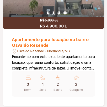
R$ 5.000,00
R$ 4.900,00 L
Apartamento para locação no bairro
Osvaldo Resende
Osvaldo Rezende - Uberlândia/MG
Encante-se com este excelente apartamento para
locação, que reúne conforto, sofisticação e uma
completa infraestrutura de lazer. O imóvel conta
com 03 quartos, todos com armários planejados,
sendo 01 suíte. A sala é ampla, integrada em 02
3
1
2
2
ambientes, equipada com móveis planejados e
Dorm.
Suite
Banho
Garagens
ar-condicionado, proporcionando um ambiente
moderno, aconchegante e funcional. Um dos
grandes destaques é a ampla sacada gourmet,