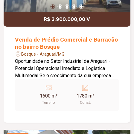
acesso às principais regiões da cidade.
R$ 3.900.000,00 V
Venda de Prédio Comercial e Barracão
no bairro Bosque
Bosque - Araguari/MG
Oportunidade no Setor Industrial de Araguari -
Potencial Operacional Imediato e Logística
Multimodal Se o crescimento da sua empresa
exige visibilidade estratégica, eficiência de fluxo
operacional e infraestrutura pronta, este ativo
1600 m²
1780 m²
imobiliário entrega a solução definitiva. Com
Terreno
Const.
localização privilegiada no coração do Setor
Industrial de Araguari, o imóvel está
estrategicamente situado no principal vetor de
acesso e escoamento da cidade. Sendo um
imóvel de esquina com acesso por 3 ruas