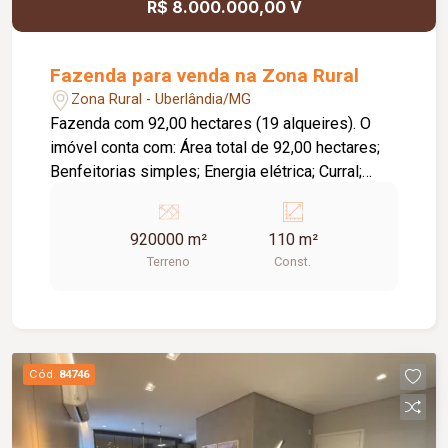
R$ 8.000.000,00 V
Fazenda para venda na Zona Rural
Zona Rural - Uberlândia/MG
Fazenda com 92,00 hectares (19 alqueires). O
imóvel conta com: Área total de 92,00 hectares;
Benfeitorias simples; Energia elétrica; Curral;
Pastagens; Diferenciais: Topografia plana,
favorecendo diversas atividades agropecuárias;
920000 m²
110 m²
Região com forte vocação agrícola, cercada por
Terreno
Const.
áreas de cultivo de soja, milho, cana-de-açúcar e
eucalipto; Excelente potencial para pecuária,
agricultura ou investimento. Informações
complementares: Localizada a aproximadamente
45 km de Uberlândia, sendo cerca de 15 km em
Cód.
84746
estrada de terra; Valor de venda: R$ 8.000.000,00.