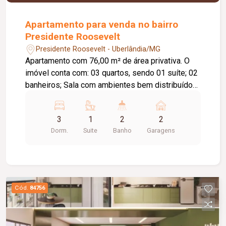
Apartamento para venda no bairro
Presidente Roosevelt
Presidente Roosevelt - Uberlândia/MG
Apartamento com 76,00 m² de área privativa. O
imóvel conta com: 03 quartos, sendo 01 suíte; 02
banheiros; Sala com ambientes bem distribuídos;
02 vagas de garagem; O condomínio oferece:
Piscina; Academia; Salão de festas; Espaço
3
1
2
2
gourmet; Playground; Quadra esportiva;
Dorm.
Suite
Banho
Garagens
Diferenciais: Unidade disponível em
empreendimento com entrega prevista para julho
de 2027; Condomínio com lazer completo,
proporcionando conforto, praticidade e qualidade
de vida.
Cód.
84756