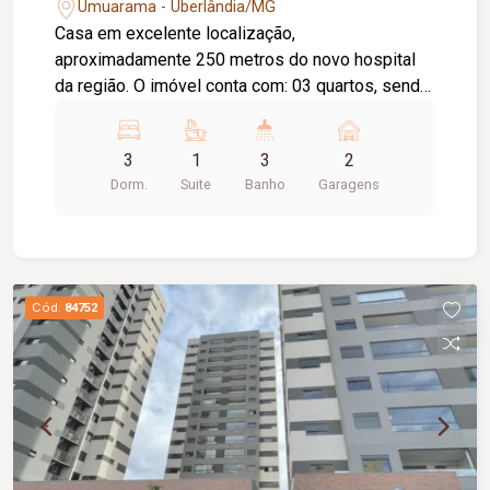
Umuarama - Uberlândia/MG
Casa em excelente localização,
aproximadamente 250 metros do novo hospital
da região. O imóvel conta com: 03 quartos, sendo
01 suíte com armários e ar-condicionado; Sala
em 02 ambientes; Sala de TV; Jardim de inverno;
3
1
3
2
Escritório amplo; Cozinha totalmente planejada;
Dorm.
Suite
Banho
Garagens
Lavanderia; Área gourmet com churrasqueira;
Banheiro externo; Diferenciais: Energia
fotovoltaica; Ambientes amplos e bem
distribuídos; Excelente localização, próxima a
hospital, comércios e serviços, proporcionando
Cód.
84752
praticidade e conforto para toda a família.