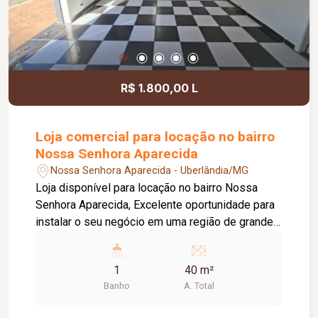
R$ 1.800,00 L
Loja comercial para locação no bairro
Nossa Senhora Aparecida
Nossa Senhora Aparecida - Uberlândia/MG
Loja disponível para locação no bairro Nossa
Senhora Aparecida, Excelente oportunidade para
instalar o seu negócio em uma região de grande
circulação. O imóvel conta com teto em forro de
PVC, proporcionando um ambiente mais
1
40 m²
agradável e de fácil manutenção, além de 2
Banho
A. Total
ventiladores de teto para maior conforto. A loja
possui 2 portas de aço, ambas com fachada em