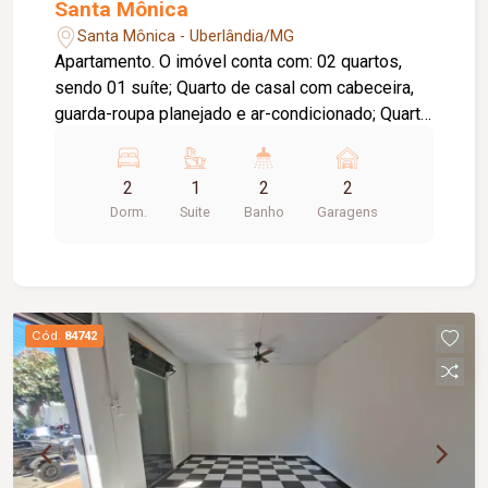
Santa Mônica
Santa Mônica - Uberlândia/MG
Apartamento. O imóvel conta com: 02 quartos,
sendo 01 suíte; Quarto de casal com cabeceira,
guarda-roupa planejado e ar-condicionado; Quarto
de solteiro com guarda-roupa, baú e prateleiras
planejadas; Banheiro social com armários
2
1
2
2
planejados; Sala em 02 ambientes com painel e
Dorm.
Suite
Banho
Garagens
rack planejados; Cortina na sala; Cozinha
totalmente planejada; 02 vagas de garagem;
Diferenciais: Completo em móveis planejados;
Ambientes funcionais, bem distribuídos e
prontos para morar, proporcionando conforto e
Cód.
84742
praticidade no dia a dia.