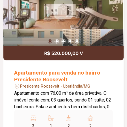
R$ 520.000,00 V
Apartamento para venda no bairro
Presidente Roosevelt
Presidente Roosevelt - Uberlândia/MG
Apartamento com 76,00 m² de área privativa. O
imóvel conta com: 03 quartos, sendo 01 suíte; 02
banheiros; Sala e ambientes bem distribuídos; 02
vagas de garagem; O condomínio oferece:
Piscina; Academia; Salão de festas; Espaço
3
1
2
2