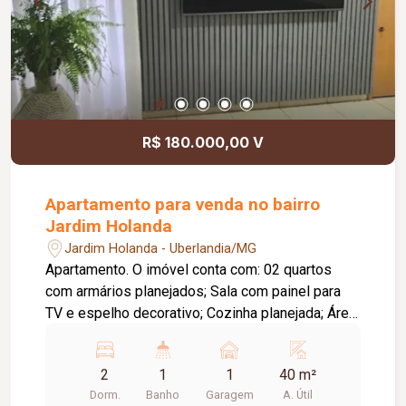
R$ 180.000,00 V
Apartamento para venda no bairro
Jardim Holanda
Jardim Holanda - Uberlandia/MG
Apartamento. O imóvel conta com: 02 quartos
com armários planejados; Sala com painel para
TV e espelho decorativo; Cozinha planejada; Área
de serviço planejada; Banheiro social com box,
pia em cerâmica e armário planejado; 01 vaga de
2
1
1
40 m²
garagem coberta; O condomínio oferece: Portaria
Dorm.
Banho
Garagem
A. Útil
24 horas; Piscina; Área de lazer; Diferenciais: