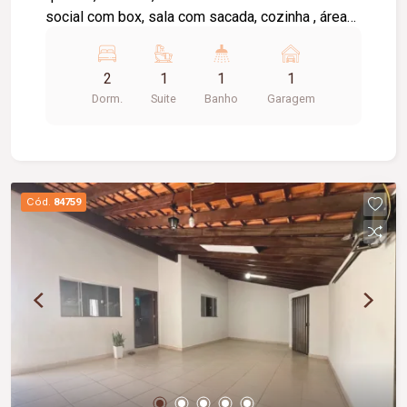
social com box, sala com sacada, cozinha , área
de serviço, elevador privativo, 01 vaga de
garagem, portaria 24 horas, salão de festas,
2
1
1
1
piscina, área gourmet, campo infantil. Taxa de
Dorm.
Suite
Banho
Garagem
condomínio incluso no valor de aluguel.
Cód.
84759