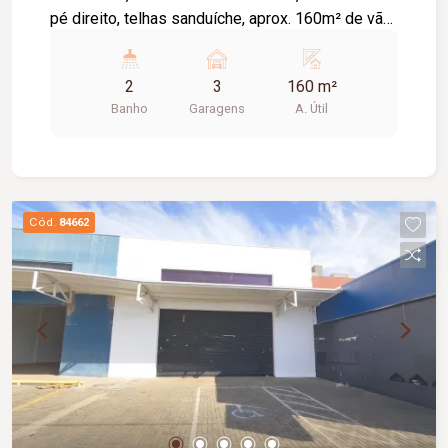
pé direito, telhas sanduíche, aprox. 160m² de vão
livre, piso em cimento liso.
2
3
160 m²
Banho
Garagens
A. Útil
Cód.
84662