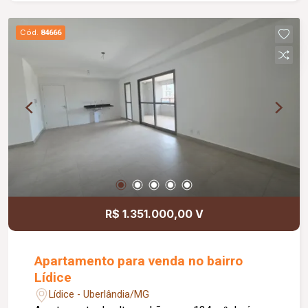
adaptados para pessoas com deficiência (PCD),
copa com pia, pequeno espaço aberto e piso em
Cód.
84666
cerâmica, reunindo praticidade, conforto e
funcionalidade para o seu negócio.
R$ 1.351.000,00 V
Apartamento para venda no bairro
Lídice
Lídice - Uberlândia/MG