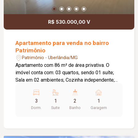
Dormitórios com janelas integradas e persianas
de enrolar; Infraestrutura pronta para instalação
de ar-condicionado; Acesso social e de serviço
R$ 530.000,00 V
independentes; Posição lateral com vista livre;
Projeto moderno que alia sofisticação, conforto e
funcionalidade em um dos endereços mais
Apartamento para venda no bairro
valorizados de Uberlândia.
Patrimônio
Patrimônio - Uberlândia/MG
Apartamento com 86 m² de área privativa. O
imóvel conta com: 03 quartos, sendo 01 suíte;
Sala em 02 ambientes; Cozinha independente;
Lavanderia independente; Diferenciais: Completo
com armários planejados; Ambientes amplos,
3
1
2
1
bem distribuídos e funcionais, proporcionando
Dorm.
Suite
Banho
Garagem
conforto e praticidade para toda a família.