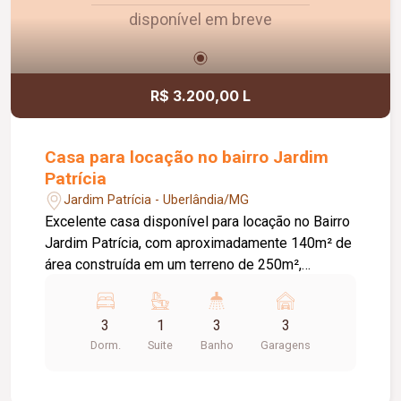
disponível em breve
R$ 3.200,00 L
Casa para locação no bairro Jardim
Patrícia
Jardim Patrícia - Uberlândia/MG
Excelente casa disponível para locação no Bairro
Jardim Patrícia, com aproximadamente 140m² de
área construída em um terreno de 250m²,
oferecendo conforto, espaço e funcionalidade
para toda a família. O imóvel conta com ampla
3
1
3
3
sala de estar, sala de jantar, cozinha, 03 quartos,
Dorm.
Suite
Banho
Garagens
sendo 01 suíte, banheiro social, área de serviço e
uma edícula com banheiro, proporcionando um
ambiente versátil para diversas finalidades.