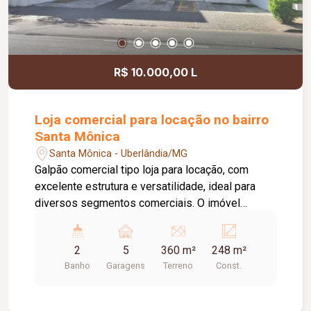
R$ 10.000,00 L
Loja comercial para locação no bairro
Santa Mônica
Santa Mônica - Uberlândia/MG
Galpão comercial tipo loja para locação, com
excelente estrutura e versatilidade, ideal para
diversos segmentos comerciais. O imóvel
dispõe de estacionamento recuado com
capacidade para aproximadamente 04 veículos,
2
5
360 m²
248 m²
portas em aço e pé-direito de 07 metros,
Banho
Garagens
Terreno
Const.
proporcionando um amplo espaço interno e maior
flexibilidade para diferentes atividades. Conta
ainda com banheiros masculino e feminino