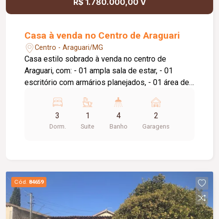
R$ 1.780.000,00 V
Casa à venda no Centro de Araguari
Centro - Araguari/MG
Casa estilo sobrado à venda no centro de
Araguari, com: - 01 ampla sala de estar, - 01
escritório com armários planejados, - 01 área de
luz, - 01 home cine, - 01 ampla sala de jantar, - 01
cozinha funcional, - 01 banheiro social, - 01 suíte
3
1
4
2
master com sacada e armários planejados, - 02
Dorm.
Suite
Banho
Garagens
quartos (demi-suíte), - roupeiro no corredor, -
área gourmet com pergolado e forro em madeira,
- 01 edícula com quarto, banheiro e cozinha, - 01
lavanderia, - 01 despensa, - Corredores laterais, -
vaga de garagem coberta para 02 veículos, -
Cód.
84659
quintal.