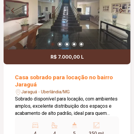
garantindo mais comodidade para os moradores.
Agende já sua visita e venha conhecer esta
excelente oportunidade de locação!
R$ 7.000,00 L
Casa sobrado para locação no bairro
Jaraguá
Jaraguá - Uberlândia/MG
Sobrado disponível para locação, com ambientes
amplos, excelente distribuição dos espaços e
acabamento de alto padrão, ideal para quem
busca conforto, sofisticação e praticidade. No
01º piso, o imóvel dispõe de hall de entrada, sala
4
4
5
350 m²