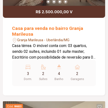
R$ 2.500.000,00 V
Casa para venda no bairro Granja
Marileusa
Granja Marileusa - Uberlândia/MG
Casa térrea. O imóvel conta com: 03 quartos,
sendo 02 suítes, incluindo 01 suíte master;
Escritório com possibilidade de reversão para 01
suíte; Sala integrada à cozinha; Cozinha com
portas de vidro de abertura total; Banheiro social;
3
2
4
2
Lavanderia; Varanda; 02 vagas de garagem;
Dorm.
Suítes
Banho
Garagens
Diferenciais: Piso em porcelanato; Armários
planejados; Box em blindex; Projeto moderno
com ambientes amplos, integrados e excelente
aproveitamento dos espaços.
Cód.
84653