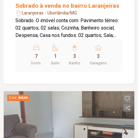
Sobrado à venda no bairro Laranjeiras
Laranjeiras - Uberlândia/MG
Sobrado. O imóvel conta com: Pavimento térreo:
02 quartos; 02 salas; Cozinha; Banheiro social;
Despensa; Casa nos fundos: 02 quartos; Sala;
Cozinha; Banheiro social; Pavimento superior: 03
quartos, sendo 01 suíte; 02 salas; Banheiro
7
1
3
3
social; Cozinha com lavanderia; Diferenciais: 03
Dorm.
Suite
Banho
Garagens
vagas de garagem; Excelente opção para moradia
multifamiliar ou investimento com potencial de
renda; Ambientes amplos e bem distribuídos,
proporcionando conforto e praticidade.
Cód.
84644