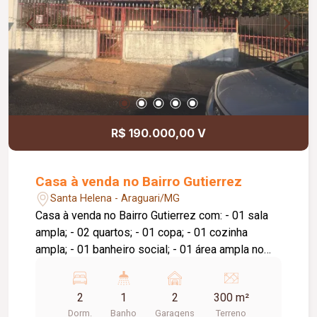
R$ 190.000,00 V
Casa à venda no Bairro Gutierrez
Santa Helena - Araguari/MG
Casa à venda no Bairro Gutierrez com: - 01 sala
ampla; - 02 quartos; - 01 copa; - 01 cozinha
ampla; - 01 banheiro social; - 01 área ampla no
fundo da casa; - quintal com plantas frutíferas, -
garagem para 02 carros.
2
1
2
300 m²
Dorm.
Banho
Garagens
Terreno