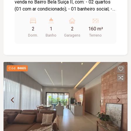
venda no Bairro Bela Suiça II, com: - 02 quartos
(01 com ar condicionado); - 01 banheiro social; -
01 sala de estar; - 01 cozinha e sala de jantar
conjugada; - 01 área de serviço coberta; - quintal
2
1
2
160 m²
cimentado; - garagem para 02 veículos.
Dorm.
Banho
Garagens
Terreno
Cód.
84655