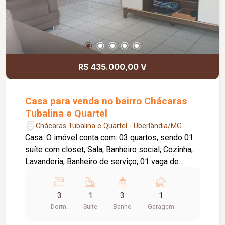
R$ 435.000,00 V
Casa para venda no bairro Chácaras
Tubalina e Quartel
Chácaras Tubalina e Quartel - Uberlândia/MG
Casa. O imóvel conta com: 03 quartos, sendo 01
suíte com closet; Sala; Banheiro social; Cozinha;
Lavanderia; Banheiro de serviço; 01 vaga de
garagem coberta; Diferenciais: Piso em cerâmica;
Bancadas em granito; Ambientes amplos e bem
3
1
3
1
distribuídos, proporcionando conforto e
Dorm.
Suite
Banho
Garagem
praticidade. Informações complementares:
Terreno com aproximadamente 171,66 m²; Área