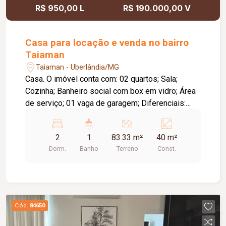
R$ 950,00 L
R$ 190.000,00 V
Casa para locação e venda no bairro
Taiaman
Taiaman - Uberlândia/MG
Casa. O imóvel conta com: 02 quartos; Sala;
Cozinha; Banheiro social com box em vidro; Área
de serviço; 01 vaga de garagem; Diferenciais:
Ambientes funcionais e bem distribuídos,
proporcionando conforto e praticidade; Excelente
2
1
83.33 m²
40 m²
opção para quem busca um imóvel com ótimo
Dorm.
Banho
Terreno
Const.
custo-benefício.
Cód.
84650