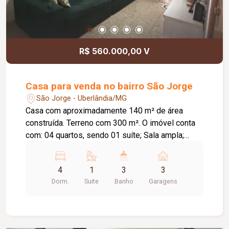
R$ 560.000,00 V
Casa para venda no bairro São Jorge
São Jorge - Uberlândia/MG
Casa com aproximadamente 140 m² de área
construída. Terreno com 300 m². O imóvel conta
com: 04 quartos, sendo 01 suíte; Sala ampla;
Banheiro social; Cozinha; Lavanderia
independente; Varanda gourmet ampla com
4
1
3
3
banheiro externo; Canil; Quintal amplo; 03 a 04
Dorm.
Suite
Banho
Garagens
vagas de garagem; Diferenciais: Ambientes bem
distribuídos, proporcionando conforto e
praticidade; Quintal com excelente potencial para
ampliação ou instalação de piscina; Excelente