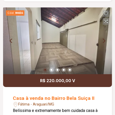
Dispõe ainda de 03 vagas de garagem,
garantindo mais comodidade e segurança para os
Cód.
84656
moradores. Agende já sua visita e venha
conhecer esta excelente oportunidade de
locação!
R$ 220.000,00 V
Casa à venda no Bairro Bela Suiça II
Fátima - Araguari/MG
Belíssima e extremamente bem cuidada casa à