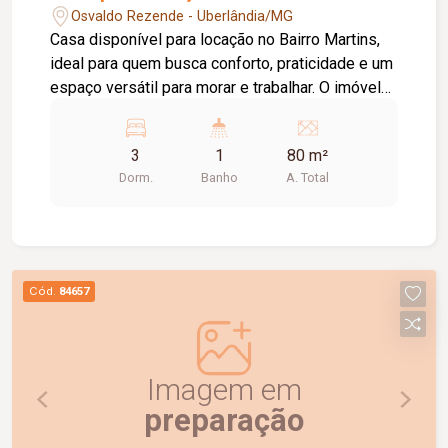
Osvaldo Rezende - Uberlândia/MG
Casa disponível para locação no Bairro Martins,
ideal para quem busca conforto, praticidade e um
espaço versátil para morar e trabalhar. O imóvel
conta com sala, cozinha, área de serviço
independente, 03 quartos, 01 vaga de garagem e
3
1
80 m²
portão eletrônico, proporcionando mais
Dorm.
Banho
A. Total
segurança e comodidade no dia a dia. Além
disso, possui acesso a um escritório localizado
no pavimento superior, perfeito para home office.
Agende já sua visita e venha conhecer esta
excelente oportunidade de locação!
Cód.
84657
Imagem em
preparação