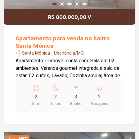
R$ 800.000,00 V
Apartamento para venda no bairro
Santa Mônica
Santa Mônica - Uberlândia/MG
Apartamento. O imóvel conta com: Sala em 02
ambientes; Varanda gourmet integrada à sala de
estar; 02 suítes; Lavabo; Cozinha ampla; Área de
serviço; Laje técnica; 02 vagas de garagem;
Diferenciais: Upgrades inclusos na venda;
2
2
3
2
Tomadas preparadas para instalação de ar-
Dorm.
Suítes
Banho
Garagens
condicionado em todos os cômodos; Varanda
gourmet integrada e aberta para a sala de estar; O
empreendimento oferece: Piscina; Deck;
Churrasqueira; Horta; Pet place; Quadra de
squash; Quadra poliesportiva; Salão de festas;
Cód.
84822