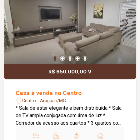
monitoramento; Cerca concertina; Acabamentos
atualizados; Ambientes amplos, modernos e bem
distribuídos. Informações complementares: Valor
de venda: R$ 1.250.000,00.
R$ 650.000,00 V
Casa à venda no Centro
Centro - Araguari/MG
* Sala de estar elegante e bem distribuída * Sala
de TV ampla conjugada com área de luz *
Corredor de acesso aos quartos * 3 quartos com
suíte, sendo: * Suíte master com armários
planejados e banheira de hidromassagem * 1