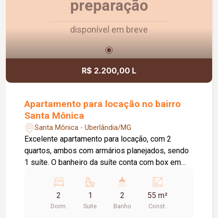
preparação
disponível em breve
R$ 2.200,00 L
Apartamento para locação no bairro
Santa Mônica
Santa Mônica - Uberlândia/MG
Excelente apartamento para locação, com 2
quartos, ambos com armários planejados, sendo
1 suíte. O banheiro da suíte conta com box em
vidro e armário sob a pia. O imóvel possui sala
ampla e bem iluminada, sacada com
2
1
2
55 m²
churrasqueira, cozinha com armários planejados e
Dorm.
Suite
Banho
Const.
cooktop, área de serviço com armário e banheiro