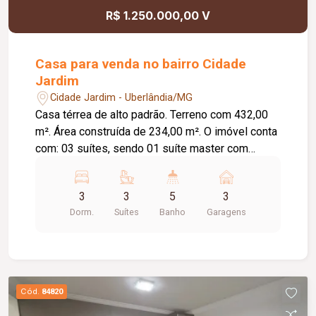
R$ 1.250.000,00 V
Casa para venda no bairro Cidade
Jardim
Cidade Jardim - Uberlândia/MG
Casa térrea de alto padrão. Terreno com 432,00
m². Área construída de 234,00 m². O imóvel conta
com: 03 suítes, sendo 01 suíte master com
closet; Sala de TV e jantar integradas ao jardim de
inverno; Cozinha ampla e funcional; Área gourmet
3
3
5
3
com banheiro de apoio e depósito; Piscina
Dorm.
Suítes
Banho
Garagens
aquecida; Academia privativa; Lavanderia
independente; 04 vagas de garagem, sendo 03
cobertas; Diferenciais: Energia fotovoltaica; Ar-
condicionado em todos os ambientes;
Carregador para veículo elétrico; Portões
Cód.
84820
eletrônicos; Sistema de alarme com câmeras de