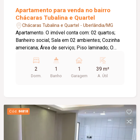
Apartamento para venda no bairro
Chácaras Tubalina e Quartel
Chácaras Tubalina e Quartel - Uberlândia/MG
Apartamento. O imóvel conta com: 02 quartos;
Banheiro social; Sala em 02 ambientes; Cozinha
americana; Área de serviço; Piso laminado; O
condomínio oferece: Área de lazer completa e
equipada; Ambientes funcionais e bem
2
1
1
39 m²
distribuídos.
Dorm.
Banho
Garagem
A. Útil
Cód.
84818