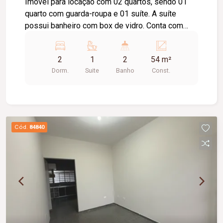
Imóvel para locação com 02 quartos, sendo 01
quarto com guarda-roupa e 01 suíte. A suíte
possui banheiro com box de vidro. Conta com
sala, cozinha equipada com cooktop e suggar,
área de serviço, 01 banheiro social e 02 vagas de
2
1
2
54 m²
estacionamento.
Dorm.
Suite
Banho
Const.
Cód.
84840