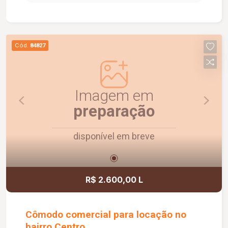
social com box em vidro e armário sob a pia. O
condomínio oferece elevador e academia. O
apartamento dispõe ainda de 1 vaga de garagem
com capacidade para 2 carros. Um imóvel
Cód.
84827
confortável, funcional e pronto para morar.
Agende uma visita e conheça!
Imagem em
preparação
disponível em breve
R$ 2.600,00 L
Cômodo comercial para locação no
bairro Centro