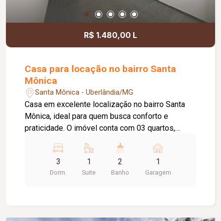
R$ 1.480,00 L
Casa para locação no bairro Santa
Mônica
Santa Mônica - Uberlândia/MG
Casa em excelente localização no bairro Santa
Mônica, ideal para quem busca conforto e
praticidade. O imóvel conta com 03 quartos,
sendo 01 suíte, banheiro social, sala de estar
aconchegante e cozinha equipada com armário
3
1
2
1
sob a pia. Possui ainda área de lavanderia e 01
Dorm.
Suite
Banho
Garagem
vaga de garagem coberta. Ótima opção para
moradia, em uma região valorizada, com fácil
acesso a comércios, serviços e demais
conveniências.