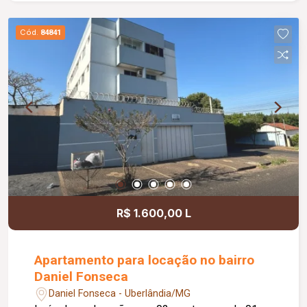
Cód.
84841
R$ 1.600,00 L
Apartamento para locação no bairro
Daniel Fonseca
Daniel Fonseca - Uberlândia/MG