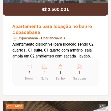
R$ 2.500,00 L
Apartamento para locação no bairro
Copacabana
Copacabana - Uberlândia/MG
Apartamento disponível para locação sendo 02
quartos , 01 suite, 01 quarto com armário, sala
ampla em 02 ambientes com sacada , lavabo,
cozinha com armário, área de serviço, banheiro
social com box e armário, elevador privativo, 01
2
1
1
1
vaga de garagem, portaria 24 horas,
Dorm.
Suite
Banho
Garagem
brinquedoteca, salão de festas.
Cód.
84836