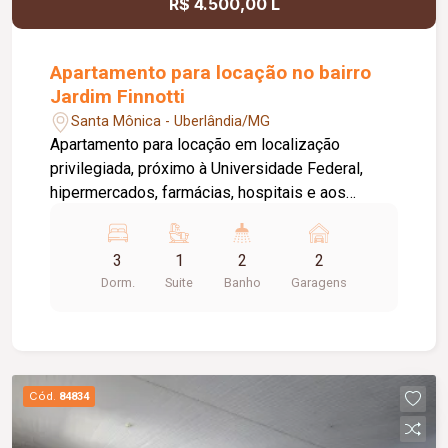
R$ 4.500,00 L
Apartamento para locação no bairro
Jardim Finnotti
Santa Mônica - Uberlândia/MG
Apartamento para locação em localização
privilegiada, próximo à Universidade Federal,
hipermercados, farmácias, hospitais e aos
principais serviços da região. O imóvel conta com
03 quartos, sendo 01 suíte ampla com closet,
3
1
2
2
oferecendo conforto e praticidade para toda a
Dorm.
Suite
Banho
Garagens
família. Possui sala espaçosa com vista livre,
ambientes bem distribuídos e excelente
iluminação natural. Destaque para a varanda
gourmet com churrasqueira, ideal para momentos
de lazer e confraternização. O apartamento
Cód.
84834
dispõe ainda de elevador e 02 vagas de
garagem.