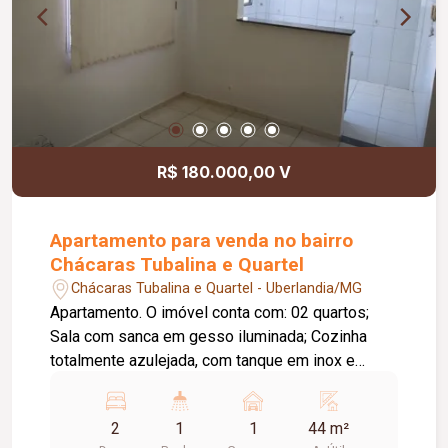
R$ 180.000,00 V
Apartamento para venda no bairro
Chácaras Tubalina e Quartel
Chácaras Tubalina e Quartel - Uberlandia/MG
Apartamento. O imóvel conta com: 02 quartos;
Sala com sanca em gesso iluminada; Cozinha
totalmente azulejada, com tanque em inox e
armários sob a pia e o tanque; Banheiro moderno
com box e revestimento em azulejo; Persianas
2
1
1
44 m²
nos quartos e na sala; Garagem coberta; O