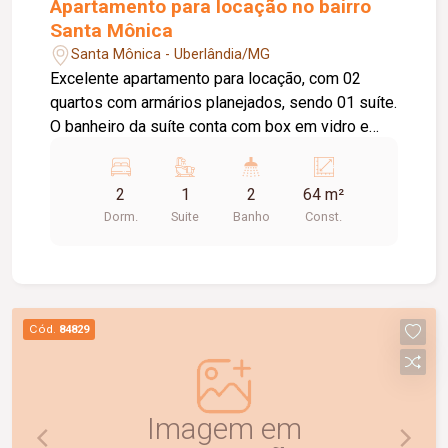
Apartamento para locação no bairro
Santa Mônica
Santa Mônica - Uberlândia/MG
Excelente apartamento para locação, com 02
quartos com armários planejados, sendo 01 suíte.
O banheiro da suíte conta com box em vidro e
armário sob a pia. O imóvel possui sala ampla e
bem iluminada, sacada com churrasqueira,
2
1
2
64 m²
cozinha com armários planejados e cooktop, área
Dorm.
Suite
Banho
Const.
de serviço com armário e 01 banheiro social com
box em vidro e armário sob a pia. O condomínio
oferece elevador e academia. O apartamento
dispõe ainda de 01 vaga de garagem com
capacidade para 02 carros. Um imóvel
Cód.
84829
confortável, funcional e pronto para morar.
Agende uma visita e conheça!
Imagem em