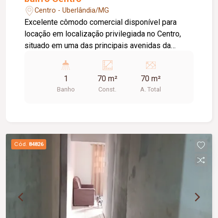
Centro - Uberlândia/MG
Excelente cômodo comercial disponível para
locação em localização privilegiada no Centro,
situado em uma das principais avenidas da
cidade e próximo ao Terminal Central, oferecendo
grande visibilidade e fácil acesso. O imóvel
1
70 m²
70 m²
possui aproximadamente 70 m² de área,
Banho
Const.
A. Total
dispondo de 01 banheiro, 01 depósito, 02 portas
de aço e teto rebaixado com iluminação em LED,
proporcionando um ambiente moderno, funcional
e versátil para diversas atividades.
Cód.
84826