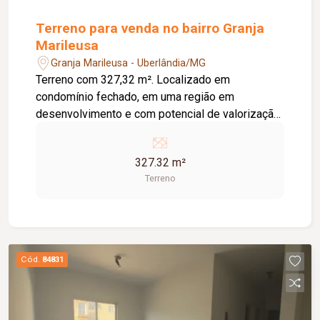
Terreno para venda no bairro Granja
Marileusa
Granja Marileusa - Uberlândia/MG
Terreno com 327,32 m². Localizado em
condomínio fechado, em uma região em
desenvolvimento e com potencial de valorização.
Condomínio fechado; Terreno com boa área para
construção; Região em expansão e crescimento;
327.32 m²
Excelente opção para construção residencial ou
Terreno
investimento.
Cód.
84831