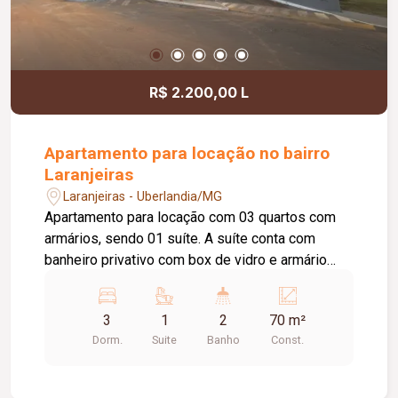
R$ 2.200,00 L
Apartamento para locação no bairro
Laranjeiras
Laranjeiras - Uberlandia/MG
Apartamento para locação com 03 quartos com
armários, sendo 01 suíte. A suíte conta com
banheiro privativo com box de vidro e armário
sob a pia. Sala ampla com painel, dividida em 02
ambientes, e sacada. Cozinha com armários e
3
1
2
70 m²
cooktop, além de área de serviço. O imóvel
Dorm.
Suite
Banho
Const.
possui ainda 01 banheiro social com box de vidro
e armário sob a pia e 01 vaga de estacionamento.
O condomínio oferece excelente estrutura de