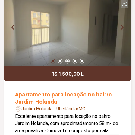
administrativas, além de cozinha e 4 banheiros,
proporcionando mais praticidade e conforto para
a equipe. Para completar, dispõe de 3 vagas de
garagem, oferecendo comodidade para
colaboradores, clientes e fornecedores. Uma
excelente oportunidade para quem busca um
imóvel versátil, bem localizado e pronto para
receber sua empresa.
R$ 1.500,00 L
Apartamento para locação no bairro
Jardim Holanda
Jardim Holanda - Uberlândia/MG
Excelente apartamento para locação no bairro
Jardim Holanda, com aproximadamente 58 m² de
área privativa. O imóvel é composto por sala