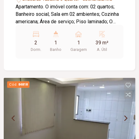
Apartamento. O imóvel conta com: 02 quartos;
Banheiro social; Sala em 02 ambientes; Cozinha
americana; Área de serviço; Piso laminado; O
condomínio oferece: Área de lazer completa e
equipada; Ambientes funcionais e bem
2
1
1
39 m²
distribuídos.
Dorm.
Banho
Garagem
A. Útil
Cód.
84818