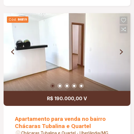
piso * Área de serviço * Pequena despensa *
Banheiro social * Garagem para 2 carros
pequenos * Portão eletrônico * 2 interfones para
Cód.
84819
maior comodidade e acessibilidade * Energia
solar atendendo as 3 suítes, proporcionando
mais economia e eficiência energética
R$ 190.000,00 V
Apartamento para venda no bairro
Chácaras Tubalina e Quartel
Chácaras Tubalina e Quartel - Uberlândia/MG