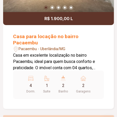
R$ 1.900,00 L
Casa para locação no bairro
Pacaembu
Pacaembu - Uberlândia/MG
Casa em excelente localização no bairro
Pacaembu, ideal para quem busca conforto e
praticidade. O imóvel conta com 04 quartos,
sendo 01 suíte, banheiro social, sala de estar
aconchegante, cozinha ampla e funcional, além de
4
1
2
2
área de lavanderia com entrada independente,
Dorm.
Suite
Banho
Garagens
proporcionando mais comodidade no dia a dia.
Possui amplo quintal, perfeito para momentos de
lazer ou futuras ampliações, e 02 vagas de
garagem cobertas, oferecendo segurança e