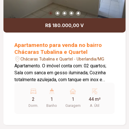
R$ 180.000,00 V
Apartamento para venda no bairro
Chácaras Tubalina e Quartel
Chácaras Tubalina e Quartel - Uberlandia/MG
Apartamento. O imóvel conta com: 02 quartos;
Sala com sanca em gesso iluminada; Cozinha
totalmente azulejada, com tanque em inox e
armários sob a pia e o tanque; Banheiro moderno
com box e revestimento em azulejo; Persianas
2
1
1
44 m²
nos quartos e na sala; Garagem coberta; O
Dorm.
Banho
Garagem
A. Útil
condomínio oferece: Quadra de esportes;
Playground; Espaço gourmet com churrasqueira;
Áreas verdes arborizadas; Portaria com
monitoramento 24 horas; Mini mercado;