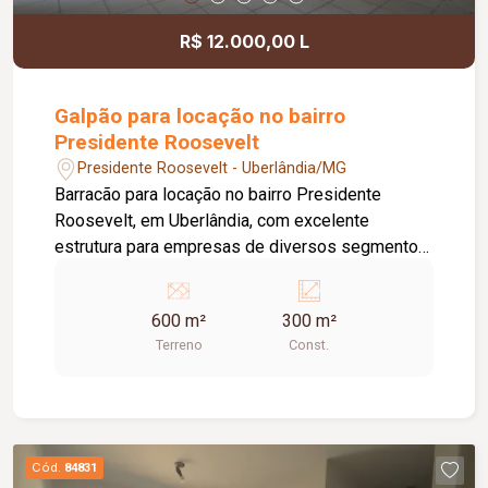
R$ 12.000,00 L
Galpão para locação no bairro
Presidente Roosevelt
Presidente Roosevelt - Uberlândia/MG
Barracão para locação no bairro Presidente
Roosevelt, em Uberlândia, com excelente
estrutura para empresas de diversos segmentos.
O imóvel possui 600 m² de terreno e 300 m² de
área construída, distribuídos de forma funcional
600 m²
300 m²
para atender às necessidades do seu negócio. O
Terreno
Const.
espaço principal conta com um amplo salão de
aproximadamente 250 m², ideal para atividades
comerciais, industriais, centros de distribuição,
depósitos ou prestação de serviços. Na parte
dos fundos, o imóvel oferece 3 salas que podem
Cód.
84831
ser utilizadas como escritórios ou áreas