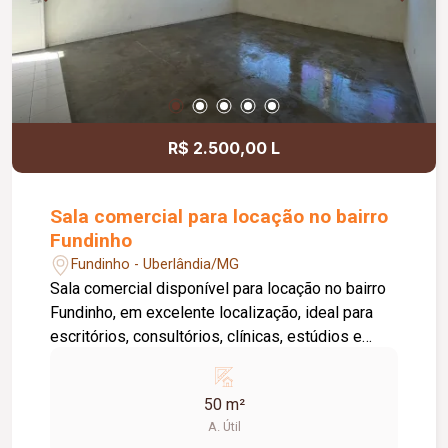
diferencial, existe a possibilidade de ampliação
da área da sala, conforme a necessidade do
locatário. Entre em contato para mais
informações e agende uma visita.
R$ 2.500,00 L
Sala comercial para locação no bairro
Fundinho
Fundinho - Uberlândia/MG
Sala comercial disponível para locação no bairro
Fundinho, em excelente localização, ideal para
escritórios, consultórios, clínicas, estúdios e
profissionais liberais. O imóvel possui
aproximadamente 50 m², forro em gesso, copa,
50 m²
ponto de água, interfone e acesso por senha,
A. Útil
oferecendo praticidade e funcionalidade para o