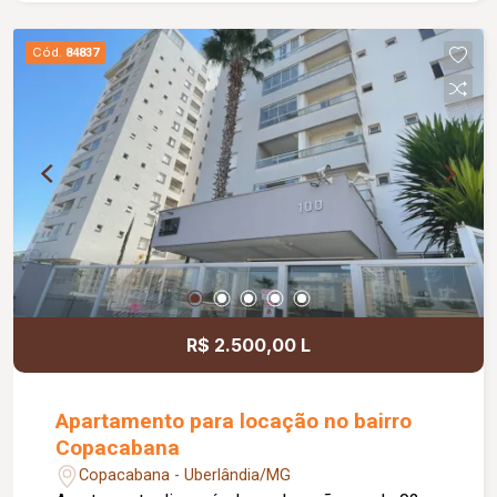
lazer e segurança, com portaria 24 horas,
playground, academia, salão de festas, piscina e
Cód.
84837
quadra esportiva.
R$ 2.500,00 L
Apartamento para locação no bairro
Copacabana
Copacabana - Uberlândia/MG