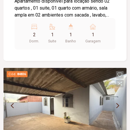
Apartamento disponível para locação sendo 02
quartos , 01 suite, 01 quarto com armário, sala
ampla em 02 ambientes com sacada , lavabo,
cozinha com armário, área de serviço, banheiro
social com box e armário, elevador privativo, 01
2
1
1
1
vaga de garagem, portaria 24 horas,
Dorm.
Suite
Banho
Garagem
brinquedoteca, salão de festas.
Cód.
84836