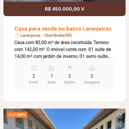
R$ 450.000,00 V
Casa para venda no bairro Laranjeiras
Laranjeiras - Uberlândia/MG
Casa com 82,00 m² de área construída. Terreno
com 142,00 m². O imóvel conta com: 01 suíte de
14,00 m² com jardim de inverno; 01 semi-suíte;
Sala e cozinha integradas com pé-direito de 4,00
m; Área gourmet; Diferenciais: Piso em
2
1
2
2
porcelanato Via Rosa Tipo A com rodapé
Dorm.
Suite
Banho
Garagens
embutido; Tubulação Amanco; Louças Deca; Gás
encanado; Esquadrias em alumínio preto; Porta da
sala medindo 2,50 x 1,20 m; Portão basculante de
3,00 m; Preparação para água quente nos
banheiros e cozinha; Banheiros com box e ducha
Cód.
84815
higiênica; Paisagismo completo; Muros com
concertina e cerca elétrica, proporcionando mais