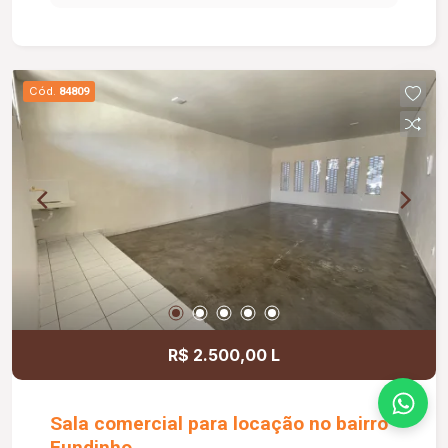
dia a dia da sua empresa. O prédio comercial
conta com excelente infraestrutura, incluindo
jardim e área de convivência compartilhada,
banheiros feminino e masculino com
Cód.
84809
acessibilidade, controle de acesso facial, água
inclusa no condomínio, zelador e limpeza das
áreas comuns, copa, DML (Depósito de Material
de Limpeza), sistema de ronda, alarme, câmeras
de segurança e internet disponível. Como
diferencial, existe a possibilidade de ampliação
da área da sala, conforme a necessidade do
locatário. Entre em contato para mais
informações e agende uma visita.
R$ 2.500,00 L
Sala comercial para locação no bairro
Fundinho