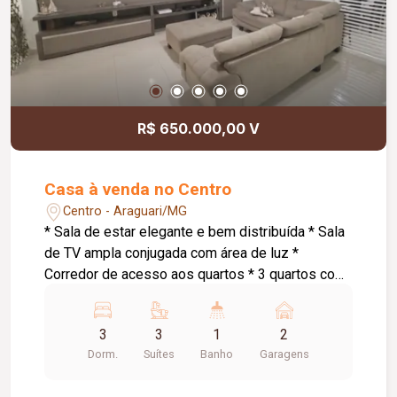
R$ 650.000,00 V
Casa à venda no Centro
Centro - Araguari/MG
* Sala de estar elegante e bem distribuída * Sala
de TV ampla conjugada com área de luz *
Corredor de acesso aos quartos * 3 quartos com
suíte, sendo: * Suíte master com armários
planejados e banheira de hidromassagem * 1
3
3
1
2
suíte com armários planejados * Cozinha
Dorm.
Suítes
Banho
Garagens
conjugada com área gourmet ampla *
Churrasqueira a carvão * Espaço externo com