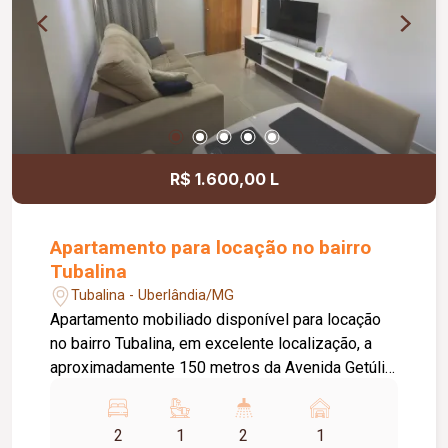
R$ 1.600,00 L
Apartamento para locação no bairro
Tubalina
Tubalina - Uberlândia/MG
Apartamento mobiliado disponível para locação
no bairro Tubalina, em excelente localização, a
aproximadamente 150 metros da Avenida Getúlio
Vargas. O imóvel conta com portão e porteiro
eletrônicos, fechadura eletrônica, 01 vaga de
2
1
2
1
estacionamento com excelente posicionamento