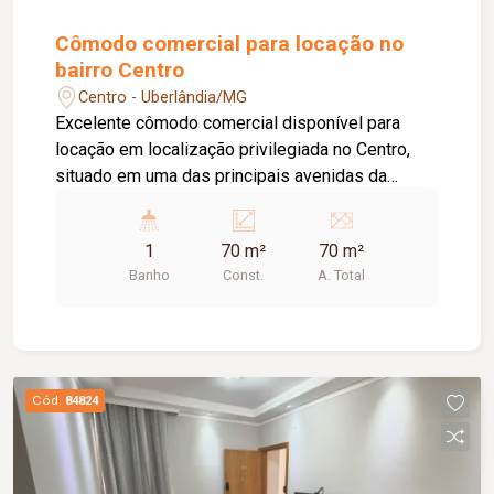
Cômodo comercial para locação no
bairro Centro
Centro - Uberlândia/MG
Excelente cômodo comercial disponível para
locação em localização privilegiada no Centro,
situado em uma das principais avenidas da
cidade e próximo ao Terminal Central, oferecendo
grande visibilidade e fácil acesso. O imóvel
1
70 m²
70 m²
possui aproximadamente 70 m² de área,
Banho
Const.
A. Total
dispondo de 01 banheiro, 01 depósito, 02 portas
de aço e teto rebaixado com iluminação em LED,
proporcionando um ambiente moderno, funcional
e versátil para diversas atividades.
Cód.
84824