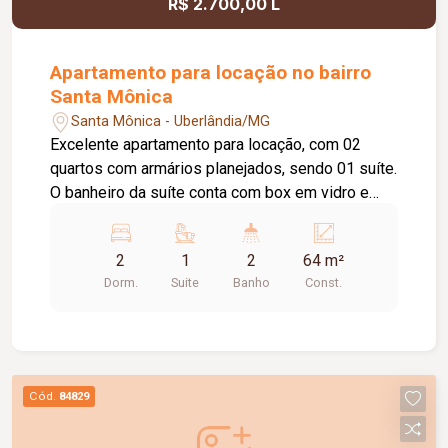
R$ 2.700,00 L
Apartamento para locação no bairro
Santa Mônica
Santa Mônica - Uberlândia/MG
Excelente apartamento para locação, com 02
quartos com armários planejados, sendo 01 suíte.
O banheiro da suíte conta com box em vidro e
armário sob a pia. O imóvel possui sala ampla e
bem iluminada, sacada com churrasqueira,
2
1
2
64 m²
cozinha com armários planejados e cooktop, área
Dorm.
Suite
Banho
Const.
de serviço com armário e 01 banheiro social com
box em vidro e armário sob a pia. O condomínio
oferece elevador e academia. O apartamento
dispõe ainda de 01 vaga de garagem com
capacidade para 02 carros. Um imóvel
Cód.
84829
confortável, funcional e pronto para morar.
Agende uma visita e conheça!