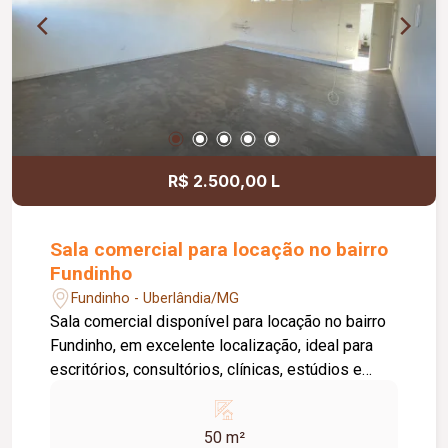
de Limpeza), sistema de ronda, alarme, câmeras
de segurança e internet disponível. Como
diferencial, existe a possibilidade de ampliação
da área da sala, conforme a necessidade do
locatário. Entre em contato para mais
informações e agende uma visita.
R$ 2.500,00 L
Sala comercial para locação no bairro
Fundinho
Fundinho - Uberlândia/MG
Sala comercial disponível para locação no bairro
Fundinho, em excelente localização, ideal para
escritórios, consultórios, clínicas, estúdios e
profissionais liberais. O imóvel possui
aproximadamente 50 m², forro em gesso, copa,
50 m²
ponto de água, interfone e acesso por senha,