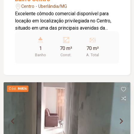
Centro - Uberlândia/MG
Excelente cômodo comercial disponível para
locação em localização privilegiada no Centro,
situado em uma das principais avenidas da
cidade e próximo ao Terminal Central, oferecendo
grande visibilidade e fácil acesso. O imóvel
1
70 m²
70 m²
possui aproximadamente 70 m² de área,
Banho
Const.
A. Total
dispondo de 01 banheiro, 01 depósito, 02 portas
de aço e teto rebaixado com iluminação em LED,
proporcionando um ambiente moderno, funcional
e versátil para diversas atividades.
Cód.
84826