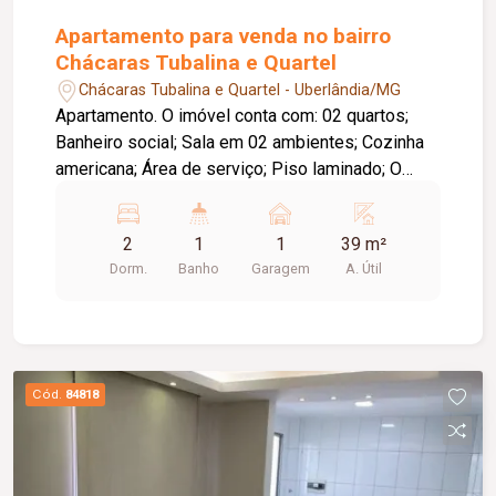
Apartamento para venda no bairro
Chácaras Tubalina e Quartel
Chácaras Tubalina e Quartel - Uberlândia/MG
Apartamento. O imóvel conta com: 02 quartos;
Banheiro social; Sala em 02 ambientes; Cozinha
americana; Área de serviço; Piso laminado; O
condomínio oferece: Área de lazer completa e
equipada; Ambientes funcionais e bem
2
1
1
39 m²
distribuídos.
Dorm.
Banho
Garagem
A. Útil
Cód.
84818