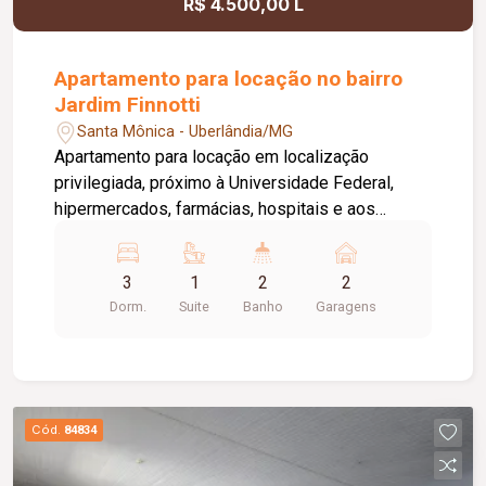
R$ 4.500,00 L
Apartamento para locação no bairro
Jardim Finnotti
Santa Mônica - Uberlândia/MG
Apartamento para locação em localização
privilegiada, próximo à Universidade Federal,
hipermercados, farmácias, hospitais e aos
principais serviços da região. O imóvel conta com
03 quartos, sendo 01 suíte ampla com closet,
3
1
2
2
oferecendo conforto e praticidade para toda a
Dorm.
Suite
Banho
Garagens
família. Possui sala espaçosa com vista livre,
ambientes bem distribuídos e excelente
iluminação natural. Destaque para a varanda
gourmet com churrasqueira, ideal para momentos
de lazer e confraternização. O apartamento
Cód.
84834
dispõe ainda de elevador e 02 vagas de
garagem.