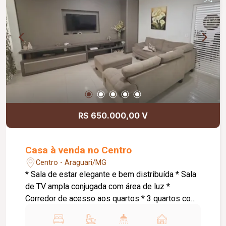
monitoramento; Cerca concertina; Acabamentos
atualizados; Ambientes amplos, modernos e bem
distribuídos. Informações complementares: Valor
de venda: R$ 1.250.000,00.
R$ 650.000,00 V
Casa à venda no Centro
Centro - Araguari/MG
* Sala de estar elegante e bem distribuída * Sala
de TV ampla conjugada com área de luz *
Corredor de acesso aos quartos * 3 quartos com
suíte, sendo: * Suíte master com armários
planejados e banheira de hidromassagem * 1