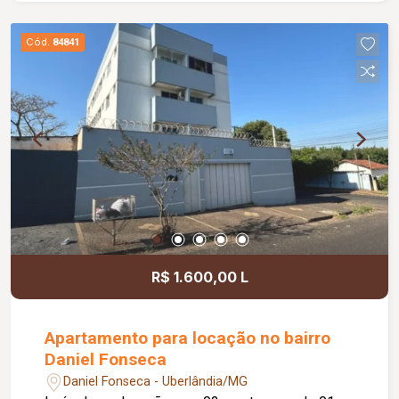
Cód.
84841
R$ 1.600,00 L
Apartamento para locação no bairro
Daniel Fonseca
Daniel Fonseca - Uberlândia/MG