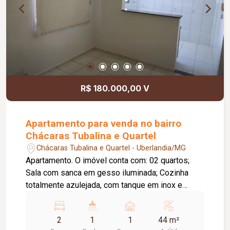
R$ 180.000,00 V
Apartamento para venda no bairro
Chácaras Tubalina e Quartel
Chácaras Tubalina e Quartel - Uberlandia/MG
Apartamento. O imóvel conta com: 02 quartos;
Sala com sanca em gesso iluminada; Cozinha
totalmente azulejada, com tanque em inox e
armários sob a pia e o tanque; Banheiro moderno
com box e revestimento em azulejo; Persianas
2
1
1
44 m²
nos quartos e na sala; Garagem coberta; O