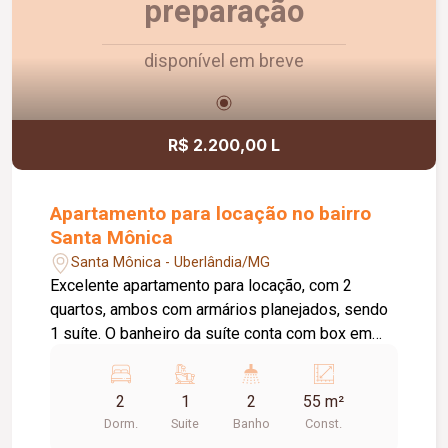
preparação
disponível em breve
R$ 2.200,00 L
Apartamento para locação no bairro
Santa Mônica
Santa Mônica - Uberlândia/MG
Excelente apartamento para locação, com 2
quartos, ambos com armários planejados, sendo
1 suíte. O banheiro da suíte conta com box em
vidro e armário sob a pia. O imóvel possui sala
ampla e bem iluminada, sacada com
2
1
2
55 m²
churrasqueira, cozinha com armários planejados e
Dorm.
Suite
Banho
Const.
cooktop, área de serviço com armário e banheiro