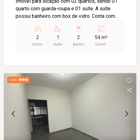
Imóvel para locação com 02 quartos, sendo 01
quarto com guarda-roupa e 01 suíte. A suíte
possui banheiro com box de vidro. Conta com
sala, cozinha equipada com cooktop e suggar,
área de serviço, 01 banheiro social e 02 vagas de
2
1
2
54 m²
estacionamento.
Dorm.
Suite
Banho
Const.
Cód.
84840