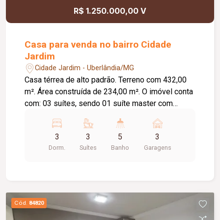
R$ 1.250.000,00 V
Casa para venda no bairro Cidade
Jardim
Cidade Jardim - Uberlândia/MG
Casa térrea de alto padrão. Terreno com 432,00
m². Área construída de 234,00 m². O imóvel conta
com: 03 suítes, sendo 01 suíte master com
closet; Sala de TV e jantar integradas ao jardim de
inverno; Cozinha ampla e funcional; Área gourmet
3
3
5
3
com banheiro de apoio e depósito; Piscina
Dorm.
Suítes
Banho
Garagens
aquecida; Academia privativa; Lavanderia
independente; 04 vagas de garagem, sendo 03
cobertas; Diferenciais: Energia fotovoltaica; Ar-
condicionado em todos os ambientes;
Carregador para veículo elétrico; Portões
Cód.
84820
eletrônicos; Sistema de alarme com câmeras de