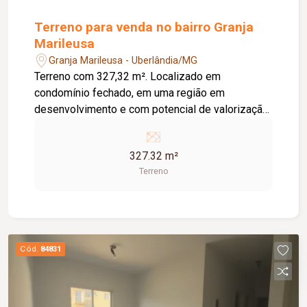
Terreno para venda no bairro Granja
Marileusa
Granja Marileusa - Uberlândia/MG
Terreno com 327,32 m². Localizado em
condomínio fechado, em uma região em
desenvolvimento e com potencial de valorização.
Condomínio fechado; Terreno com boa área para
construção; Região em expansão e crescimento;
327.32 m²
Excelente opção para construção residencial ou
Terreno
investimento.
Cód.
84831