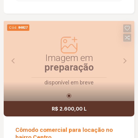
social com box em vidro e armário sob a pia. O
condomínio oferece elevador e academia. O
apartamento dispõe ainda de 1 vaga de garagem
com capacidade para 2 carros. Um imóvel
Cód.
84827
confortável, funcional e pronto para morar.
Agende uma visita e conheça!
Imagem em
preparação
disponível em breve
R$ 2.600,00 L
Cômodo comercial para locação no
bairro Centro