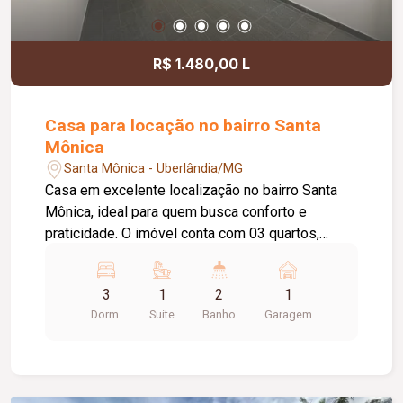
R$ 1.480,00 L
Casa para locação no bairro Santa
Mônica
Santa Mônica - Uberlândia/MG
Casa em excelente localização no bairro Santa
Mônica, ideal para quem busca conforto e
praticidade. O imóvel conta com 03 quartos,
sendo 01 suíte, banheiro social, sala de estar
aconchegante e cozinha equipada com armário
3
1
2
1
sob a pia. Possui ainda área de lavanderia e 01
Dorm.
Suite
Banho
Garagem
vaga de garagem coberta. Ótima opção para
moradia, em uma região valorizada, com fácil
acesso a comércios, serviços e demais
conveniências.