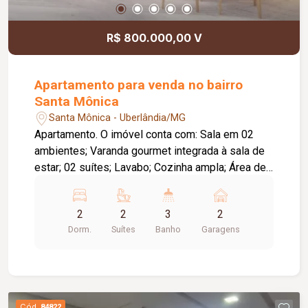
R$ 800.000,00 V
Apartamento para venda no bairro
Santa Mônica
Santa Mônica - Uberlândia/MG
Apartamento. O imóvel conta com: Sala em 02
ambientes; Varanda gourmet integrada à sala de
estar; 02 suítes; Lavabo; Cozinha ampla; Área de
serviço; Laje técnica; 02 vagas de garagem;
Diferenciais: Upgrades inclusos na venda;
2
2
3
2
Tomadas preparadas para instalação de ar-
Dorm.
Suítes
Banho
Garagens
condicionado em todos os cômodos; Varanda
gourmet integrada e aberta para a sala de estar; O
empreendimento oferece: Piscina; Deck;
Churrasqueira; Horta; Pet place; Quadra de
squash; Quadra poliesportiva; Salão de festas;
Cód.
84822