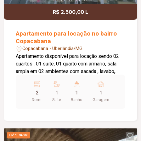
R$ 2.500,00 L
Apartamento para locação no bairro
Copacabana
Copacabana - Uberlândia/MG
Apartamento disponível para locação sendo 02
quartos , 01 suite, 01 quarto com armário, sala
ampla em 02 ambientes com sacada , lavabo,
cozinha com armário, área de serviço, banheiro
social com box e armário, elevador privativo, 01
2
1
1
1
vaga de garagem, portaria 24 horas,
Dorm.
Suite
Banho
Garagem
brinquedoteca, salão de festas.
Cód.
84836