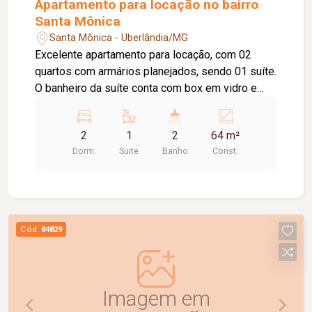
Apartamento para locação no bairro
Santa Mônica
Santa Mônica - Uberlândia/MG
Excelente apartamento para locação, com 02
quartos com armários planejados, sendo 01 suíte.
O banheiro da suíte conta com box em vidro e
armário sob a pia. O imóvel possui sala ampla e
bem iluminada, sacada com churrasqueira,
2
1
2
64 m²
cozinha com armários planejados e cooktop, área
Dorm.
Suite
Banho
Const.
de serviço com armário e 01 banheiro social com
box em vidro e armário sob a pia. O condomínio
oferece elevador e academia. O apartamento
dispõe ainda de 01 vaga de garagem com
capacidade para 02 carros. Um imóvel
Cód.
84829
confortável, funcional e pronto para morar.
Agende uma visita e conheça!
Imagem em