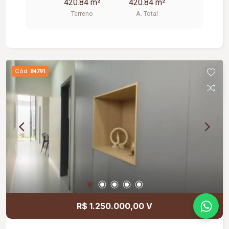
420.84 m²
420.84 m²
Local com alto potencial de valorização
Terreno
A. Total
imobiliária; Ideal para quem busca exclusividade,
qualidade de vida e a oportunidade de construir
um lar personalizado em um ambiente planejado.
Cód.
84791
R$ 1.250.000,00 V