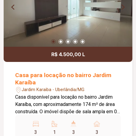
R$ 4.500,00 L
Casa para locação no bairro Jardim
Karaíba
Jardim Karaiba - Uberlândia/MG
Casa disponível para locação no bairro Jardim
Karaíba, com aproximadamente 174 m² de área
construída. O imóvel dispõe de sala ampla em 02
ambientes, 03 quartos, sendo 02 com armários e
01 suíte, banheiro social com armário, cozinha
3
1
3
3
americana planejada com armários, fogão