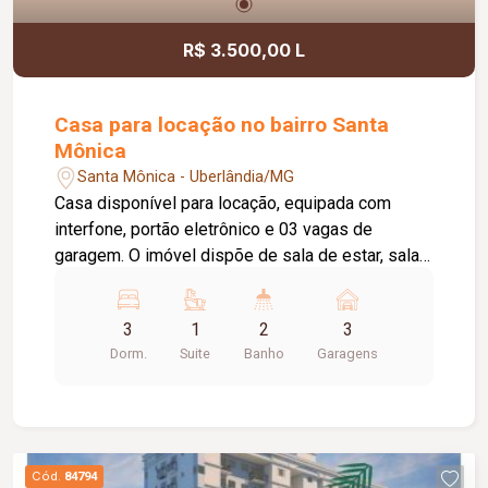
R$ 3.500,00 L
Casa para locação no bairro Santa
Mônica
Santa Mônica - Uberlândia/MG
Casa disponível para locação, equipada com
interfone, portão eletrônico e 03 vagas de
garagem. O imóvel dispõe de sala de estar, sala
de TV, sala de jantar, 03 quartos, sendo 02 com
armários embutidos e 01 suíte com box em
3
1
2
3
blindex e espelho, além de banheiro social
Dorm.
Suite
Banho
Garagens
completo. A cozinha conta com armários,
proporcionando mais praticidade no dia a dia, e a
lavanderia é independente, oferecendo maior
funcionalidade. Todos os ambientes possuem
piso em cerâmica, garantindo fácil manutenção.
Cód.
84794