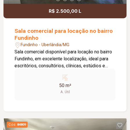
R$ 2.500,00 L
Sala comercial para locação no bairro
Fundinho
Fundinho - Uberlândia/MG
Sala comercial disponível para locação no bairro
Fundinho, em excelente localização, ideal para
escritórios, consultórios, clínicas, estúdios e
profissionais liberais. O imóvel possui
aproximadamente 50 m², forro em gesso, copa,
50 m²
ponto de água, interfone e acesso por senha,
A. Útil
oferecendo praticidade e funcionalidade para o
dia a dia da sua empresa. O prédio comercial
conta com excelente infraestrutura, incluindo
jardim e área de convivência compartilhada,
banheiros feminino e masculino com
Cód.
84809
acessibilidade, controle de acesso facial, água