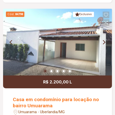
câmeras; Ambientes amplos, sofisticados e
projetados para oferecer conforto, tecnologia e
Cód.
84798
Exclusivo
funcionalidade em cada detalhe. Informações
complementares: Venda na modalidade porteira
fechada, incluindo todos os móveis e
eletrodomésticos, proporcionando praticidade
para quem deseja um imóvel pronto para morar.
R$ 2.200,00 L
Casa em condomínio para locação no
bairro Umuarama
Umuarama - Uberlandia/MG