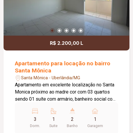
R$ 2.200,00 L
Apartamento para locação no bairro
Santa Mônica
Santa Mônica - Uberlândia/MG
Apartamento em excelente localização no Santa
Monica próximo ao madre cor com 03 quartos
sendo 01 suíte com armário, banheiro social com
box blindex, armário sob pia e espelho, sala de
estar com sacada, cozinha toda planejada com
3
1
2
1
armários, área de lavanderia com armário, 01 vaga
Dorm.
Suite
Banho
Garagem
de garagem.