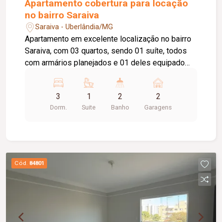
Apartamento cobertura para locação
no bairro Saraiva
Saraiva - Uberlândia/MG
Apartamento em excelente localização no bairro
Saraiva, com 03 quartos, sendo 01 suíte, todos
com armários planejados e 01 deles equipado
com ar-condicionado. Possui sala ampla em 02
ambientes, sala de TV com ar-condicionado,
3
1
2
2
ampla sacada com acesso à suíte, cozinha com
Dorm.
Suite
Banho
Garagens
armários, área de lavanderia, despensa, elevador
privativo e 02 vagas de garagem com acesso
individual.
Cód.
84801