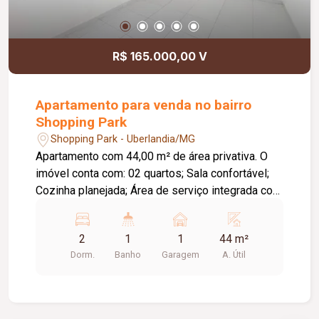
são equipados com ventiladores de teto, e todos
os ambientes possuem piso em cerâmica. Com
área útil aproximada de 107 m², este imóvel é
R$ 165.000,00 V
uma excelente opção para quem busca conforto,
funcionalidade e uma localização privilegiada.
Apartamento para venda no bairro
Shopping Park
Shopping Park - Uberlandia/MG
Apartamento com 44,00 m² de área privativa. O
imóvel conta com: 02 quartos; Sala confortável;
Cozinha planejada; Área de serviço integrada com
bancada em pedra inteira; 01 vaga de garagem; O
condomínio oferece: Academia; Piscina;
2
1
1
44 m²
Playground; Cinema; Mini mercado; Diferenciais:
Dorm.
Banho
Garagem
A. Útil
Localizado no 4º andar; Piso em porcelanato
polido em todos os ambientes; Cozinha prática e
funcional com excelente aproveitamento de
espaço; Região com ótima infraestrutura e grande