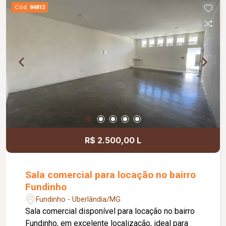
banheiros feminino e masculino com
Cód.
84812
acessibilidade, controle de acesso facial, água
inclusa no condomínio, zelador e limpeza das
áreas comuns, copa, DML (Depósito de Material
de Limpeza), sistema de ronda, alarme, câmeras
de segurança e internet disponível. Como
diferencial, existe a possibilidade de ampliação
da área da sala, conforme a necessidade do
locatário. Entre em contato para mais
informações e agende uma visita.
R$ 2.500,00 L
Sala comercial para locação no bairro
Fundinho
Fundinho - Uberlândia/MG
Sala comercial disponível para locação no bairro
Fundinho, em excelente localização, ideal para