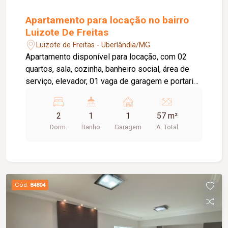
Apartamento para locação no bairro
Luizote De Freitas
Luizote de Freitas - Uberlândia/MG
Apartamento disponível para locação, com 02
quartos, sala, cozinha, banheiro social, área de
serviço, elevador, 01 vaga de garagem e portaria
24 horas. O condomínio oferece academia,
piscina e salão de festas, proporcionando mais
2
1
1
57 m²
conforto e lazer para os moradores. A taxa de
Dorm.
Banho
Garagem
A. Total
condomínio está inclusa no valor do aluguel.
Cód.
84804