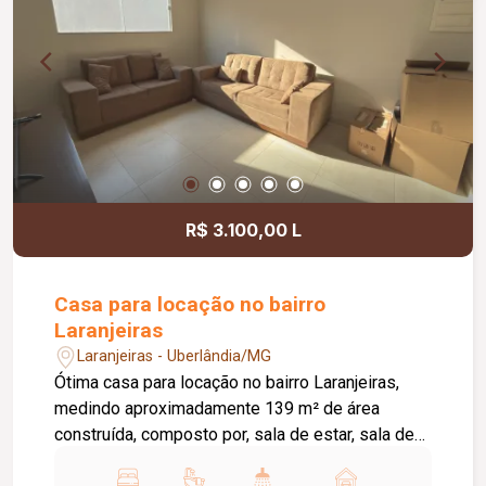
Quadra de voleibol; Quadra de beach tennis;
Piscina aquecida; Academia; Playground;
Diferenciais: Armários planejados em toda a
casa; Energia fotovoltaica; Aquecimento solar;
Louças e metais Deca; Portas internas em ACM
na cor champanhe; Jardins com irrigação
automatizada; Projeto de iluminação completo;
Janelas e porta da suíte máster automatizadas;
Ambientes amplos, modernos e planejados para
R$ 3.100,00 L
oferecer conforto, sofisticação e funcionalidade.
Casa para locação no bairro
Laranjeiras
Laranjeiras - Uberlândia/MG
Ótima casa para locação no bairro Laranjeiras,
medindo aproximadamente 139 m² de área
construída, composto por, sala de estar, sala de
jantar ampla com cozinha auxiliar, 03 quartos