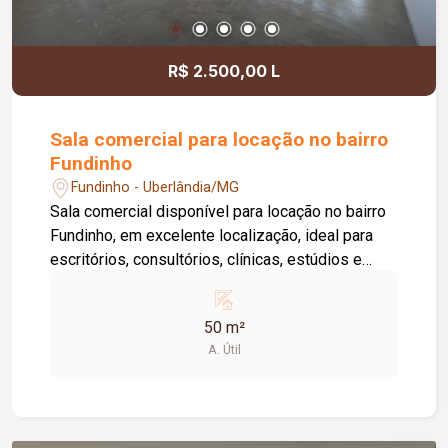
informações e agende uma visita.
R$ 2.500,00 L
Sala comercial para locação no bairro
Fundinho
Fundinho - Uberlândia/MG
Sala comercial disponível para locação no bairro
Fundinho, em excelente localização, ideal para
escritórios, consultórios, clínicas, estúdios e
profissionais liberais. O imóvel possui
aproximadamente 50 m², forro em gesso, copa,
50 m²
ponto de água, interfone e acesso por senha,
A. Útil
oferecendo praticidade e funcionalidade para o
dia a dia da sua empresa. O prédio comercial
conta com excelente infraestrutura, incluindo
jardim e área de convivência compartilhada,