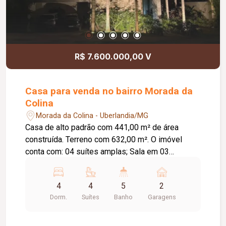
R$ 7.600.000,00 V
Casa para venda no bairro Morada da
Colina
Morada da Colina - Uberlandia/MG
Casa de alto padrão com 441,00 m² de área
construída. Terreno com 632,00 m². O imóvel
conta com: 04 suítes amplas; Sala em 03
ambientes; Lavabo; Cozinha; Lavanderia; Banheiro
de serviço; Escritório; Área gourmet com telão,
4
4
5
2
toldos e churrasqueira automatizados; Piscina
Dorm.
Suítes
Banho
Garagens
com trocador de calor; 02 vagas de garagem;
Diferenciais: Energia fotovoltaica; Automação de
som e iluminação; Sistema de monitoramento por