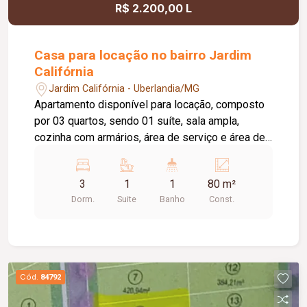
R$ 2.200,00 L
Casa para locação no bairro Jardim
Califórnia
Jardim Califórnia - Uberlandia/MG
Apartamento disponível para locação, composto
por 03 quartos, sendo 01 suíte, sala ampla,
cozinha com armários, área de serviço e área de
churrasqueira, proporcionando mais conforto e
praticidade para o dia a dia. O imóvel dispõe
3
1
1
80 m²
ainda de 02 vagas de estacionamento. O
Dorm.
Suite
Banho
Const.
condomínio oferece excelente infraestrutura de
lazer e segurança, com portaria 24 horas, quadra
esportiva, quiosque com churrasqueira, salão de
festas e playground, garantindo comodidade e
qualidade de vida para toda a família.
Cód.
84792