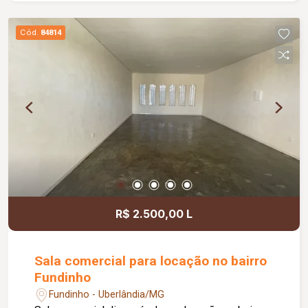
jardim e área de convivência compartilhada,
banheiros feminino e masculino com
Cód.
84814
acessibilidade, controle de acesso facial, água
inclusa no condomínio, zelador e limpeza das
áreas comuns, copa, DML (Depósito de Material
de Limpeza), sistema de ronda, alarme, câmeras
de segurança e internet disponível. Como
diferencial, existe a possibilidade de ampliação
da área da sala, conforme a necessidade do
locatário. Entre em contato para mais
informações e agende uma visita.
R$ 2.500,00 L
Sala comercial para locação no bairro
Fundinho
Fundinho - Uberlândia/MG