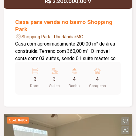
R$ 2.200.000,00 V
Casa para venda no bairro Shopping
Park
Shopping Park - Uberlândia/MG
Casa com aproximadamente 200,00 m² de área
construída. Terreno com 360,00 m². O imóvel
conta com: 03 suítes, sendo 01 suíte máster com
closet e banheira de hidromassagem; Escritório
com possibilidade de conversão para o 4º quarto;
3
3
4
4
Banheiro social; Lavabo externo; Sala com pé-
Dorm.
Suítes
Banho
Garagens
direito duplo; Cozinha completa com armários
planejados; Lavanderia; Espaço gourmet com
churrasqueira; Piscina aquecida com iluminação
em LED, cascata e hidromassagem; 04 vagas de
garagem; O condomínio oferece: Portaria 24
Cód.
84807
horas com segurança armada; 03 salões de
festas; 02 quadras de tênis; Quadra de peteca;