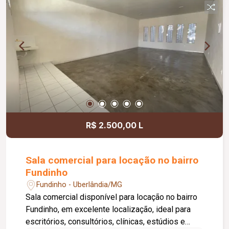
inclusa no condomínio, zelador e limpeza das
áreas comuns, copa, DML (Depósito de Material
de Limpeza), sistema de ronda, alarme, câmeras
de segurança e internet disponível. Como
diferencial, existe a possibilidade de ampliação
da área da sala, conforme a necessidade do
locatário. Entre em contato para mais
informações e agende uma visita.
R$ 2.500,00 L
Sala comercial para locação no bairro
Fundinho
Fundinho - Uberlândia/MG
Sala comercial disponível para locação no bairro
Fundinho, em excelente localização, ideal para
escritórios, consultórios, clínicas, estúdios e