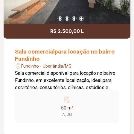
R$ 2.500,00 L
Sala comercialpara locação no bairro
Fundinho
Fundinho - Uberlândia/MG
Sala comercial disponível para locação no bairro
Fundinho, em excelente localização, ideal para
escritórios, consultórios, clínicas, estúdios e
profissionais liberais. O imóvel possui
aproximadamente 50 m², forro em gesso, copa,
50 m²
ponto de água, interfone e acesso por senha,
A. Útil
oferecendo praticidade e funcionalidade para o
dia a dia da sua empresa. O prédio comercial
conta com excelente infraestrutura, incluindo