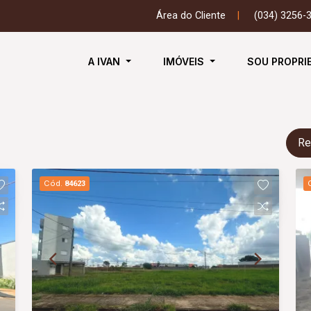
Área do Cliente
|
(034) 3256-
A IVAN
IMÓVEIS
SOU PROPRI
Re
Cód.
84623