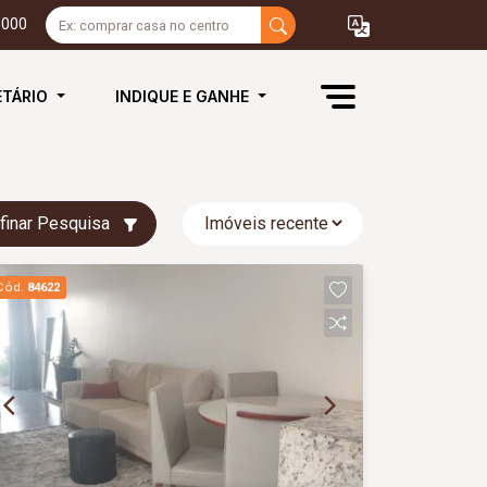
3000
ETÁRIO
INDIQUE E GANHE
finar Pesquisa
Cód.
84622