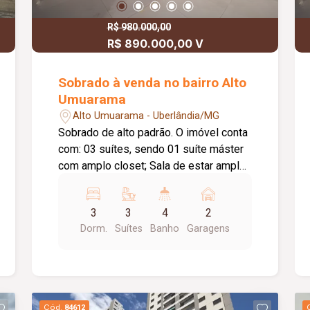
Máquina de lavar de 12 kg; Geladeira
Brastemp de 378 litros; 04 cadeiras;
R$ 980.000,00
Cooktop Fischer de 04 bocas; Cortinas
R$ 890.000,00 V
decorativas na sala e na suíte; 02
chuveiros. Informações
Sobrado à venda no bairro Alto
complementares: Condomínio
Umuarama
aproximado de R$ 240,00, com gás e
Alto Umuarama - Uberlândia/MG
câmeras de segurança inclusos.
Sobrado de alto padrão. O imóvel conta
com: 03 suítes, sendo 01 suíte máster
com amplo closet; Sala de estar ampla
integrada à cozinha gourmet; Banheiro
social; Cozinha gourmet em conceito
3
3
4
2
aberto; Churrasqueira integrada à
Dorm.
Suítes
Banho
Garagens
cozinha; Área gourmet independente
com churrasqueira, balcão e pia; 02
vagas de garagem; Diferenciais:
Sistema de energia fotovoltaica;
Acabamentos de alto padrão em todos
Cód.
84612