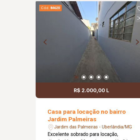
depósito e 02 vagas de garagem. O
Cód.
84620
condomínio oferece excelente
infraestrutura de lazer e segurança,
contando com portaria virtual com
força-tarefa, 04 elevadores, academia,
piscina, playground, brinquedoteca,
espaço gourmet, salão de festas,
espaço pet, coworking e quadra
esportiva, proporcionando conforto,
praticidade e qualidade de vida para
toda a família.
R$ 2.000,00 L
Casa para locação no bairro
Jardim Palmeiras
Jardim das Palmeiras - Uberlândia/MG
Excelente sobrado para locação,