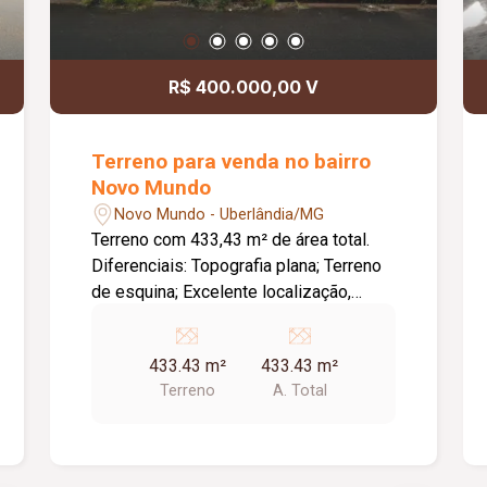
R$ 400.000,00 V
Terreno para venda no bairro
Novo Mundo
Novo Mundo - Uberlândia/MG
Terreno com 433,43 m² de área total.
Diferenciais: Topografia plana; Terreno
de esquina; Excelente localização,
próximo ao terminal da região e à
avenida principal; Excelente
433.43 m²
433.43 m²
oportunidade para investimento.
Terreno
A. Total