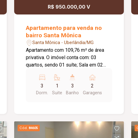
R$ 950.000,00 V
Apartamento para venda no
bairro Santa Mônica
Santa Mônica - Uberlândia/MG
Apartamento com 109,76 m² de área
privativa. O imóvel conta com: 03
quartos, sendo 01 suíte; Sala em 02
ambientes; Varanda gourmet com
churrasqueira; Lavabo; Banheiro social;
3
1
3
2
Cozinha integrada à sala; Lavanderia
Dorm.
Suite
Banho
Garagens
independente; 02 vagas de garagem; O
condomínio oferece: Piscina; Área
gourmet; Salão de festas; Sauna;
Coworking; Academia; Mercadinho;
Bicicletário; Fire place; Brinquedoteca;
Cód.
84605
02 elevadores; Gás canalizado;