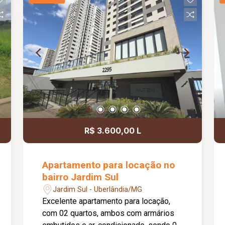
os ambientes; Projeto arquitetônico
contemporâneo com excelente
iluminação natural; Ambientes amplos,
integrados e funcionais,
proporcionando conforto, sofisticação e
praticidade para toda a família.
Metragem Construída: 150,00m2.
Metragem Terreno: 125,00m2.
R$ 3.600,00 L
Apartamento para locação no
bairro Jardim Sul
Jardim Sul - Uberlândia/MG
Excelente apartamento para locação,
com 02 quartos, ambos com armários