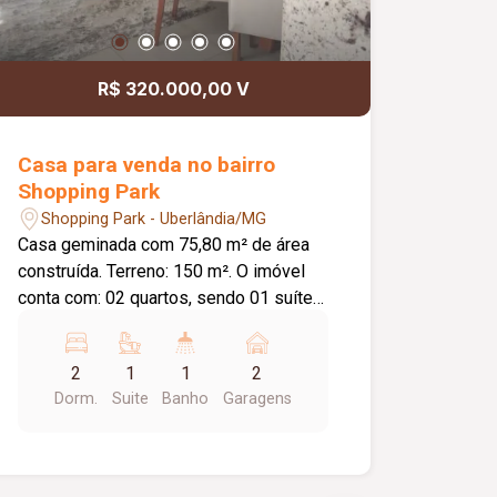
R$ 320.000,00 V
Casa para venda no bairro
Shopping Park
Shopping Park - Uberlândia/MG
Casa geminada com 75,80 m² de área
construída. Terreno: 150 m². O imóvel
conta com: 02 quartos, sendo 01 suíte
com ponto para ar-condicionado; Sala
de TV; Sala de jantar; Hall de entrada;
2
1
1
2
Jardim de inverno; Cozinha ampla com
Dorm.
Suite
Banho
Garagens
móveis planejados; Quintal com jardim;
01 vaga de garagem; Diferenciais:
Sistema de câmeras de segurança com
monitoramento na entrada e no jardim;