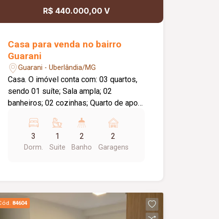
R$ 440.000,00 V
Casa para venda no bairro
Guarani
Guarani - Uberlândia/MG
Casa. O imóvel conta com: 03 quartos,
sendo 01 suíte; Sala ampla; 02
banheiros; 02 cozinhas; Quarto de apoio
nos fundos; Despensa; 03 vagas de
garagem; Diferenciais: Ambientes
3
1
2
2
amplos e bem distribuídos; Quarto nos
Dorm.
Suite
Banho
Garagens
fundos ideal para escritório, depósito
ou apoio; Excelente localização,
proporcionando praticidade e conforto
para toda a família.
Cód.
84604