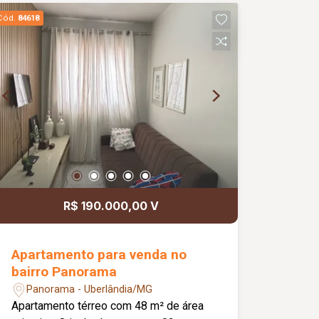
Interfone; Piso em porcelanato;
Cód.
84618
Ambientes modernos, bem distribuídos
e funcionais, proporcionando conforto e
praticidade para toda a família.
R$ 190.000,00 V
Apartamento para venda no
bairro Panorama
Panorama - Uberlândia/MG
Apartamento térreo com 48 m² de área