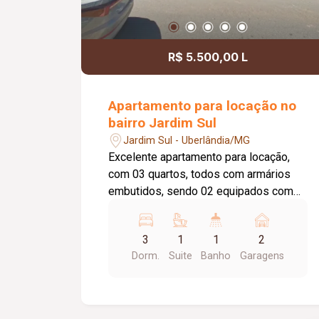
R$ 5.500,00 L
Apartamento para locação no
bairro Jardim Sul
Jardim Sul - Uberlândia/MG
Excelente apartamento para locação,
com 03 quartos, todos com armários
embutidos, sendo 02 equipados com
ar-condicionado e 01 suíte. O imóvel
dispõe de sala ampla em 02 ambientes,
3
1
1
2
com ar-condicionado, painel para TV e
Dorm.
Suite
Banho
Garagens
sacada gourmet, lavabo, cozinha
planejada com cooktop e coifa,
banheiro social com armário sob a pia e
box em blindex, lavanderia com armário,