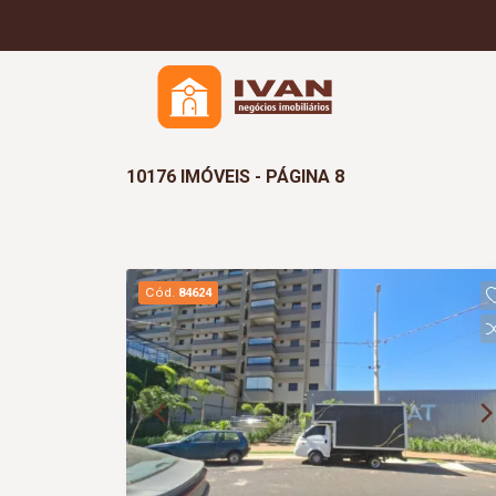
10176 IMÓVEIS - PÁGINA 8
Cód.
84624