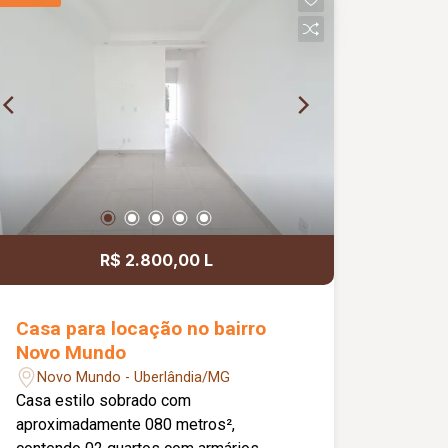
Projeto arquitetônico contemporâneo,
com excelente iluminação natural e
integração dos espaços; Ambientes
planejados para proporcionar conforto,
sofisticação e funcionalidade para toda
a família. Metragem Construída:
150,00m2. Metragem Terreno:
125,00m2.
R$ 2.800,00 L
Casa para locação no bairro
Novo Mundo
Novo Mundo - Uberlândia/MG
Casa estilo sobrado com
aproximadamente 080 metros²,