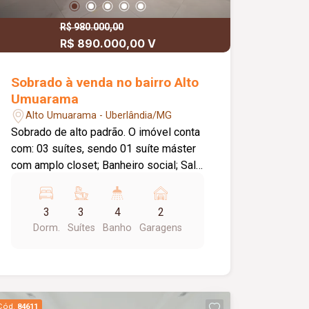
R$ 980.000,00
R$ 890.000,00 V
Sobrado à venda no bairro Alto
Umuarama
Alto Umuarama - Uberlândia/MG
Sobrado de alto padrão. O imóvel conta
com: 03 suítes, sendo 01 suíte máster
com amplo closet; Banheiro social; Sala
de estar integrada à cozinha gourmet;
Cozinha gourmet em conceito aberto;
3
3
4
2
Churrasqueira integrada à cozinha; Área
Dorm.
Suítes
Banho
Garagens
gourmet independente com
churrasqueira, balcão e pia; 02 vagas de
garagem; Diferenciais: Sistema de
energia fotovoltaica; Acabamentos de
alto padrão em todos os ambientes;
Cód.
84611