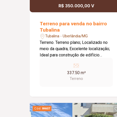
R$ 350.000,00 V
Terreno para venda no bairro
Tubalina
Tubalina - Uberlândia/MG
Terreno. Terreno plano; Localizado no
meio da quadra; Excelente localização;
Ideal para construção de edifício
residencial ou comercial; Ótima
oportunidade para investimento, com
337.50 m²
grande potencial de valorização.
Terreno
Cód.
84607