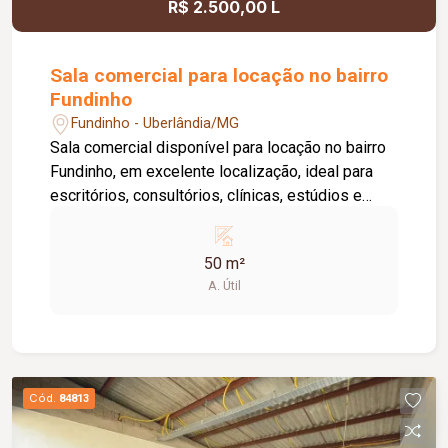
R$ 2.500,00 L
Sala comercial para locação no bairro
Fundinho
Fundinho - Uberlândia/MG
Sala comercial disponível para locação no bairro
Fundinho, em excelente localização, ideal para
escritórios, consultórios, clínicas, estúdios e
profissionais liberais. O imóvel possui
aproximadamente 50 m², forro em gesso, copa,
50 m²
ponto de água, interfone e acesso por senha,
A. Útil
oferecendo praticidade e funcionalidade para o
dia a dia da sua empresa. O prédio comercial
conta com excelente infraestrutura, incluindo
jardim e área de convivência compartilhada,
banheiros feminino e masculino com
Cód.
84813
acessibilidade, controle de acesso facial, água
inclusa no condomínio, zelador e limpeza das