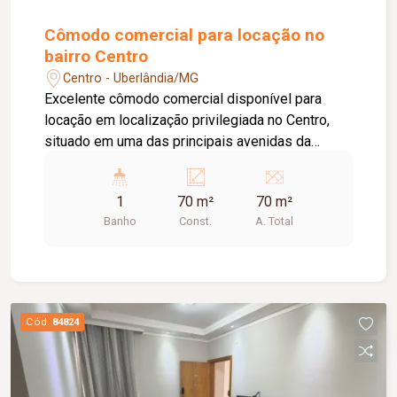
Cômodo comercial para locação no
bairro Centro
Centro - Uberlândia/MG
Excelente cômodo comercial disponível para
locação em localização privilegiada no Centro,
situado em uma das principais avenidas da
cidade e próximo ao Terminal Central, oferecendo
grande visibilidade e fácil acesso. O imóvel
1
70 m²
70 m²
possui aproximadamente 70 m² de área,
Banho
Const.
A. Total
dispondo de 01 banheiro, 01 depósito, 02 portas
de aço e teto rebaixado com iluminação em LED,
proporcionando um ambiente moderno, funcional
e versátil para diversas atividades.
Cód.
84824