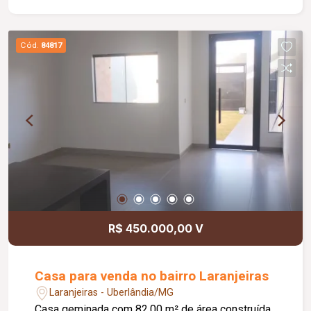
piso * Área de serviço * Pequena despensa *
Banheiro social * Garagem para 2 carros
pequenos * Portão eletrônico * 2 interfones para
Cód.
84817
maior comodidade e acessibilidade * Energia
solar atendendo as 3 suítes, proporcionando
mais economia e eficiência energética
R$ 450.000,00 V
Casa para venda no bairro Laranjeiras
Laranjeiras - Uberlândia/MG
Casa geminada com 82,00 m² de área construída.