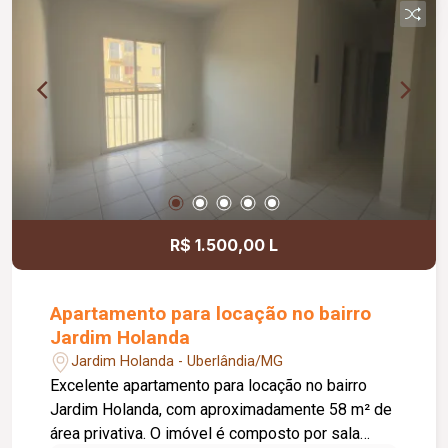
administrativas, além de cozinha e 4 banheiros,
proporcionando mais praticidade e conforto para
a equipe. Para completar, dispõe de 3 vagas de
garagem, oferecendo comodidade para
colaboradores, clientes e fornecedores. Uma
excelente oportunidade para quem busca um
imóvel versátil, bem localizado e pronto para
receber sua empresa.
R$ 1.500,00 L
Apartamento para locação no bairro
Jardim Holanda
Jardim Holanda - Uberlândia/MG
Excelente apartamento para locação no bairro
Jardim Holanda, com aproximadamente 58 m² de
área privativa. O imóvel é composto por sala