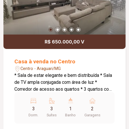
R$ 650.000,00 V
Casa à venda no Centro
Centro - Araguari/MG
* Sala de estar elegante e bem distribuída * Sala
de TV ampla conjugada com área de luz *
Corredor de acesso aos quartos * 3 quartos com
suíte, sendo: * Suíte master com armários
planejados e banheira de hidromassagem * 1
3
3
1
2
suíte com armários planejados * Cozinha
Dorm.
Suítes
Banho
Garagens
conjugada com área gourmet ampla *
Churrasqueira a carvão * Espaço externo com