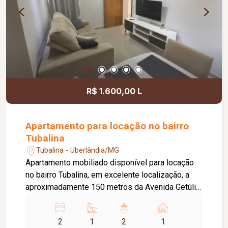
R$ 1.600,00 L
Apartamento para locação no bairro
Tubalina
Tubalina - Uberlândia/MG
Apartamento mobiliado disponível para locação
no bairro Tubalina, em excelente localização, a
aproximadamente 150 metros da Avenida Getúlio
Vargas. O imóvel conta com portão e porteiro
eletrônicos, fechadura eletrônica, 01 vaga de
2
1
2
1
estacionamento com excelente posicionamento