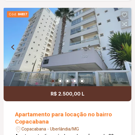
lazer e segurança, com portaria 24 horas,
playground, academia, salão de festas, piscina e
Cód.
84837
quadra esportiva.
R$ 2.500,00 L
Apartamento para locação no bairro
Copacabana
Copacabana - Uberlândia/MG