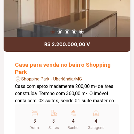
diferencial, existe a possibilidade de ampliação
da área da sala, conforme a necessidade do
locatário. Entre em contato para mais
informações e agende uma visita.
R$ 2.200.000,00 V
Casa para venda no bairro Shopping
Park
Shopping Park - Uberlândia/MG
Casa com aproximadamente 200,00 m² de área
construída. Terreno com 360,00 m². O imóvel
conta com: 03 suítes, sendo 01 suíte máster com
closet e banheira de hidromassagem; Escritório
com possibilidade de conversão para o 4º quarto;
3
3
4
4
Banheiro social; Lavabo externo; Sala com pé-
Dorm.
Suítes
Banho
Garagens
direito duplo; Cozinha completa com armários