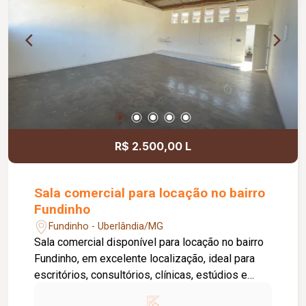
áreas comuns, copa, DML (Depósito de Material
de Limpeza), sistema de ronda, alarme, câmeras
de segurança e internet disponível. Como
diferencial, existe a possibilidade de ampliação
da área da sala, conforme a necessidade do
locatário. Entre em contato para mais
informações e agende uma visita.
R$ 2.500,00 L
Sala comercial para locação no bairro
Fundinho
Fundinho - Uberlândia/MG
Sala comercial disponível para locação no bairro
Fundinho, em excelente localização, ideal para
escritórios, consultórios, clínicas, estúdios e
profissionais liberais. O imóvel possui