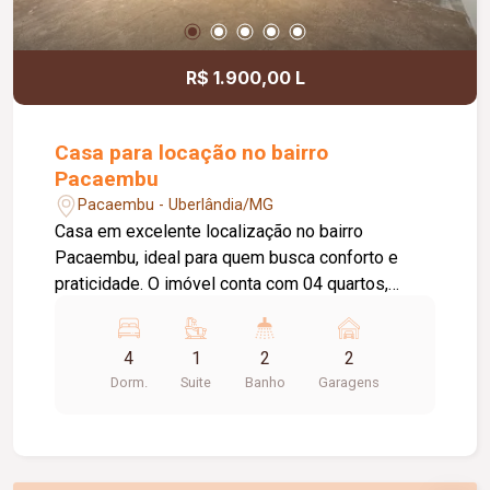
R$ 1.900,00 L
Casa para locação no bairro
Pacaembu
Pacaembu - Uberlândia/MG
Casa em excelente localização no bairro
Pacaembu, ideal para quem busca conforto e
praticidade. O imóvel conta com 04 quartos,
sendo 01 suíte, banheiro social, sala de estar
aconchegante, cozinha ampla e funcional, além de
4
1
2
2
área de lavanderia com entrada independente,
Dorm.
Suite
Banho
Garagens
proporcionando mais comodidade no dia a dia.
Possui amplo quintal, perfeito para momentos de
lazer ou futuras ampliações, e 02 vagas de
garagem cobertas, oferecendo segurança e