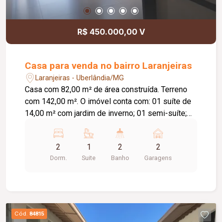
R$ 450.000,00 V
Casa para venda no bairro Laranjeiras
Laranjeiras - Uberlândia/MG
Casa com 82,00 m² de área construída. Terreno
com 142,00 m². O imóvel conta com: 01 suíte de
14,00 m² com jardim de inverno; 01 semi-suíte;
Sala e cozinha integradas com pé-direito de 4,00
m; Área gourmet; Diferenciais: Piso em
2
1
2
2
porcelanato Via Rosa Tipo A com rodapé
Dorm.
Suite
Banho
Garagens
embutido; Tubulação Amanco; Louças Deca; Gás
encanado; Esquadrias em alumínio preto; Porta da
sala medindo 2,50 x 1,20 m; Portão basculante de
3,00 m; Preparação para água quente nos
banheiros e cozinha; Banheiros com box e ducha
Cód.
84815
higiênica; Paisagismo completo; Muros com