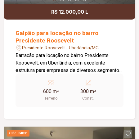
R$ 12.000,00 L
Galpão para locação no bairro
Presidente Roosevelt
Presidente Roosevelt - Uberlândia/MG
Barracão para locação no bairro Presidente
Roosevelt, em Uberlândia, com excelente
estrutura para empresas de diversos segmentos.
O imóvel possui 600 m² de terreno e 300 m² de
área construída, distribuídos de forma funcional
600 m²
300 m²
para atender às necessidades do seu negócio. O
Terreno
Const.
espaço principal conta com um amplo salão de
aproximadamente 250 m², ideal para atividades
comerciais, industriais, centros de distribuição,
depósitos ou prestação de serviços. Na parte
dos fundos, o imóvel oferece 3 salas que podem
Cód.
84831
ser utilizadas como escritórios ou áreas