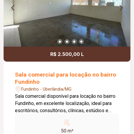
de Limpeza), sistema de ronda, alarme, câmeras
de segurança e internet disponível. Como
diferencial, existe a possibilidade de ampliação
da área da sala, conforme a necessidade do
locatário. Entre em contato para mais
informações e agende uma visita.
R$ 2.500,00 L
Sala comercial para locação no bairro
Fundinho
Fundinho - Uberlândia/MG
Sala comercial disponível para locação no bairro
Fundinho, em excelente localização, ideal para
escritórios, consultórios, clínicas, estúdios e
profissionais liberais. O imóvel possui
aproximadamente 50 m², forro em gesso, copa,
50 m²
ponto de água, interfone e acesso por senha,