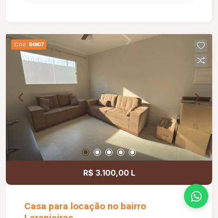
planejados; Lavanderia; Espaço gourmet com
churrasqueira; Piscina aquecida com iluminação
em LED, cascata e hidromassagem; 04 vagas de
garagem; O condomínio oferece: Portaria 24
Cód.
84807
horas com segurança armada; 03 salões de
festas; 02 quadras de tênis; Quadra de peteca;
Quadra de voleibol; Quadra de beach tennis;
Piscina aquecida; Academia; Playground;
Diferenciais: Armários planejados em toda a
casa; Energia fotovoltaica; Aquecimento solar;
Louças e metais Deca; Portas internas em ACM
na cor champanhe; Jardins com irrigação
automatizada; Projeto de iluminação completo;
Janelas e porta da suíte máster automatizadas;
Ambientes amplos, modernos e planejados para
R$ 3.100,00 L
oferecer conforto, sofisticação e funcionalidade.
Casa para locação no bairro
Laranjeiras