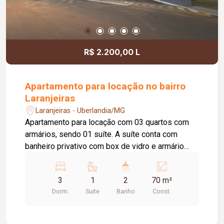
R$ 2.200,00 L
Apartamento para locação no bairro
Laranjeiras
Laranjeiras - Uberlandia/MG
Apartamento para locação com 03 quartos com
armários, sendo 01 suíte. A suíte conta com
banheiro privativo com box de vidro e armário
sob a pia. Sala ampla com painel, dividida em 02
ambientes, e sacada. Cozinha com armários e
3
1
2
70 m²
cooktop, além de área de serviço. O imóvel
Dorm.
Suite
Banho
Const.
possui ainda 01 banheiro social com box de vidro
e armário sob a pia e 01 vaga de estacionamento.
O condomínio oferece excelente estrutura de