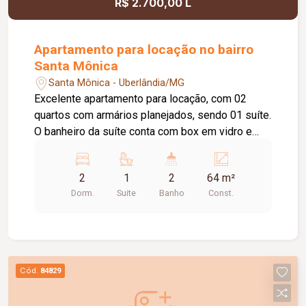
R$ 2.700,00 L
Apartamento para locação no bairro
Santa Mônica
Santa Mônica - Uberlândia/MG
Excelente apartamento para locação, com 02
quartos com armários planejados, sendo 01 suíte.
O banheiro da suíte conta com box em vidro e
armário sob a pia. O imóvel possui sala ampla e
bem iluminada, sacada com churrasqueira,
2
1
2
64 m²
cozinha com armários planejados e cooktop, área
Dorm.
Suite
Banho
Const.
de serviço com armário e 01 banheiro social com
box em vidro e armário sob a pia. O condomínio
oferece elevador e academia. O apartamento
dispõe ainda de 01 vaga de garagem com
capacidade para 02 carros. Um imóvel
Cód.
84829
confortável, funcional e pronto para morar.
Agende uma visita e conheça!