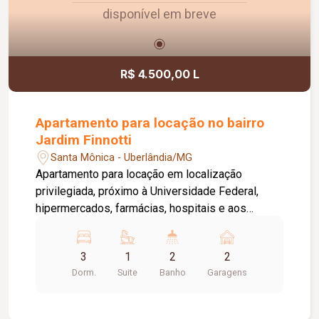
disponível em breve
R$ 4.500,00 L
Apartamento para locação no bairro
Jardim Finnotti
Santa Mônica - Uberlândia/MG
Apartamento para locação em localização
privilegiada, próximo à Universidade Federal,
hipermercados, farmácias, hospitais e aos
principais serviços da região. O imóvel conta com
03 quartos, sendo 01 suíte ampla com closet,
3
1
2
2
oferecendo conforto e praticidade para toda a
Dorm.
Suite
Banho
Garagens
família. Possui sala espaçosa com vista livre,
ambientes bem distribuídos e excelente
iluminação natural. Destaque para a varanda