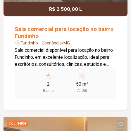
R$ 2.500,00 L
Sala comercial para locação no bairro
Fundinho
Fundinho - Uberlândia/MG
Sala comercial disponível para locação no bairro
Fundinho, em excelente localização, ideal para
escritórios, consultórios, clínicas, estúdios e
profissionais liberais. O imóvel possui
aproximadamente 50 m², forro em gesso, copa,
2
50 m²
ponto de água, interfone e acesso por senha,
Banho
A. Útil
oferecendo praticidade e funcionalidade para o
dia a dia da sua empresa. O prédio comercial
conta com excelente infraestrutura, incluindo
jardim e área de convivência compartilhada,
banheiros feminino e masculino com
Cód.
84808
acessibilidade, controle de acesso facial, água