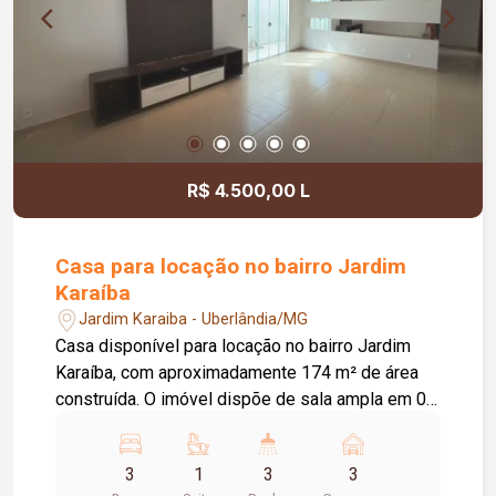
R$ 4.500,00 L
Casa para locação no bairro Jardim
Karaíba
Jardim Karaiba - Uberlândia/MG
Casa disponível para locação no bairro Jardim
Karaíba, com aproximadamente 174 m² de área
construída. O imóvel dispõe de sala ampla em 02
ambientes, 03 quartos, sendo 02 com armários e
01 suíte, banheiro social com armário, cozinha
3
1
3
3
americana planejada com armários, fogão