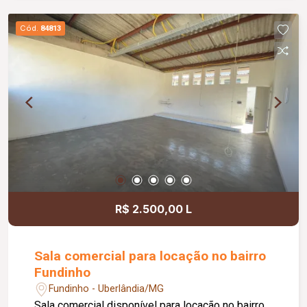
jardim e área de convivência compartilhada,
banheiros feminino e masculino com
Cód.
84813
acessibilidade, controle de acesso facial, água
inclusa no condomínio, zelador e limpeza das
áreas comuns, copa, DML (Depósito de Material
de Limpeza), sistema de ronda, alarme, câmeras
de segurança e internet disponível. Como
diferencial, existe a possibilidade de ampliação
da área da sala, conforme a necessidade do
locatário. Entre em contato para mais
informações e agende uma visita.
R$ 2.500,00 L
Sala comercial para locação no bairro
Fundinho
Fundinho - Uberlândia/MG
Sala comercial disponível para locação no bairro