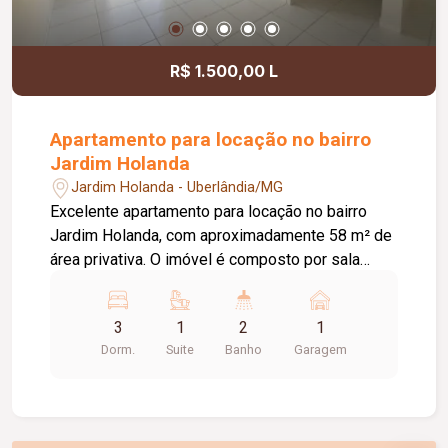
receber sua empresa.
R$ 1.500,00 L
Apartamento para locação no bairro
Jardim Holanda
Jardim Holanda - Uberlândia/MG
Excelente apartamento para locação no bairro
Jardim Holanda, com aproximadamente 58 m² de
área privativa. O imóvel é composto por sala
integrada à cozinha, que conta com armários
planejados e bancada, área de serviço, 03
3
1
2
1
quartos, sendo 02 com armários planejados e 01
Dorm.
Suite
Banho
Garagem
suíte. Possui ainda 01 banheiro social com box
em vidro e armário, hall com roupeiro e 01 vaga
de garagem com acesso pela rua lateral. Uma
excelente opção para quem busca conforto,