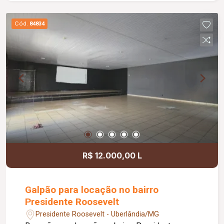
gourmet com churrasqueira, ideal para momentos
de lazer e confraternização. O apartamento
Cód.
84834
dispõe ainda de elevador e 02 vagas de
garagem.
R$ 12.000,00 L
Galpão para locação no bairro
Presidente Roosevelt
Presidente Roosevelt - Uberlândia/MG