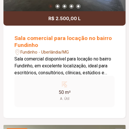
informações e agende uma visita.
R$ 2.500,00 L
Sala comercial para locação no bairro
Fundinho
Fundinho - Uberlândia/MG
Sala comercial disponível para locação no bairro
Fundinho, em excelente localização, ideal para
escritórios, consultórios, clínicas, estúdios e
profissionais liberais. O imóvel possui
aproximadamente 50 m², forro em gesso, copa,
50 m²
ponto de água, interfone e acesso por senha,
A. Útil
oferecendo praticidade e funcionalidade para o
dia a dia da sua empresa. O prédio comercial
conta com excelente infraestrutura, incluindo
jardim e área de convivência compartilhada,
banheiros feminino e masculino com