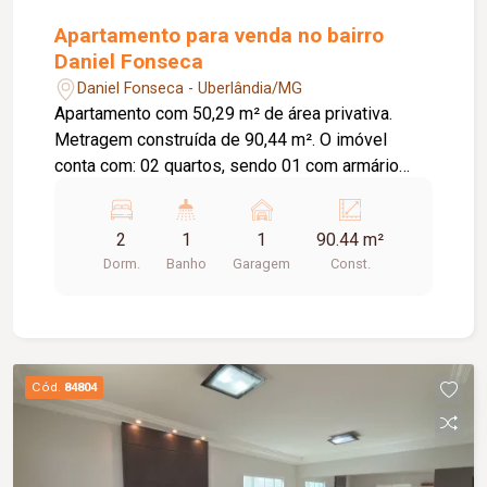
Apartamento para venda no bairro
Daniel Fonseca
Daniel Fonseca - Uberlândia/MG
Apartamento com 50,29 m² de área privativa.
Metragem construída de 90,44 m². O imóvel
conta com: 02 quartos, sendo 01 com armário
embutido e 01 com ar-condicionado; Sala em 02
ambientes; Banheiro social com armário e box em
2
1
1
90.44 m²
blindex; Cozinha com armário; Lavanderia; 01
Dorm.
Banho
Garagem
Const.
vaga de garagem coberta; O condomínio oferece:
Portões eletrônicos; Interfone; Cerca concertina;
Sistema de alarme; Elevador. Diferenciais:
Ambientes funcionais e bem distribuídos,
proporcionando conforto e praticidade para o dia
Cód.
84804
a dia.