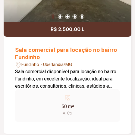
locatário. Entre em contato para mais
informações e agende uma visita.
R$ 2.500,00 L
Sala comercial para locação no bairro
Fundinho
Fundinho - Uberlândia/MG
Sala comercial disponível para locação no bairro
Fundinho, em excelente localização, ideal para
escritórios, consultórios, clínicas, estúdios e
profissionais liberais. O imóvel possui
aproximadamente 50 m², forro em gesso, copa,
50 m²
ponto de água, interfone e acesso por senha,
A. Útil
oferecendo praticidade e funcionalidade para o
dia a dia da sua empresa. O prédio comercial
conta com excelente infraestrutura, incluindo