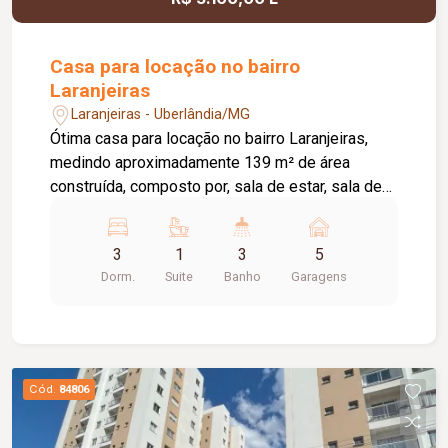
oferecer conforto, sofisticação e funcionalidade.
Casa para locação no bairro
Laranjeiras
Laranjeiras - Uberlândia/MG
Ótima casa para locação no bairro Laranjeiras,
medindo aproximadamente 139 m² de área
construída, composto por, sala de estar, sala de
jantar ampla com cozinha auxiliar, 03 quartos
sendo 01 suite, banheiro social, cozinha com
3
1
3
5
armários planejados cooktop e geladeira,
Dorm.
Suite
Banho
Garagens
despensa e área de serviço, banheiro externo,
varanda, pelo menos 05 vagas de garagem,
portão eletrônico, cerca concertina, e aquecedor
solar.
Cód.
84806