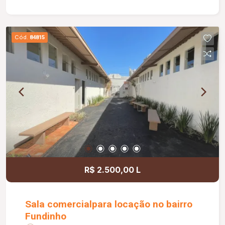
sala medindo 2,50 x 1,20 m; Portão basculante de
3,00 m; Preparação para água quente nos
banheiros e cozinha; Banheiros com box e ducha
Cód.
84815
higiênica; Paisagismo completo; Muros com
concertina e cerca elétrica, proporcionando mais
segurança.
R$ 2.500,00 L
Sala comercialpara locação no bairro
Fundinho