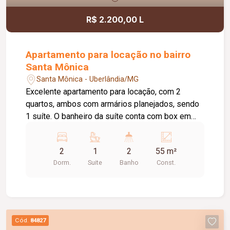
R$ 2.200,00 L
Apartamento para locação no bairro
Santa Mônica
Santa Mônica - Uberlândia/MG
Excelente apartamento para locação, com 2
quartos, ambos com armários planejados, sendo
1 suíte. O banheiro da suíte conta com box em
vidro e armário sob a pia. O imóvel possui sala
ampla e bem iluminada, sacada com
2
1
2
55 m²
churrasqueira, cozinha com armários planejados e
Dorm.
Suite
Banho
Const.
cooktop, área de serviço com armário e banheiro
social com box em vidro e armário sob a pia. O
condomínio oferece elevador e academia. O
apartamento dispõe ainda de 1 vaga de garagem
com capacidade para 2 carros. Um imóvel
Cód.
84827
confortável, funcional e pronto para morar.