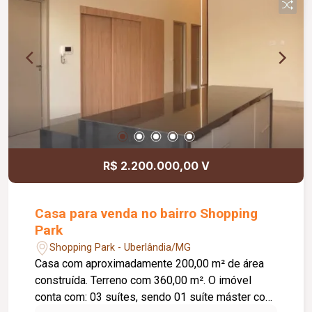
inclusa no condomínio, zelador e limpeza das
áreas comuns, copa, DML (Depósito de Material
de Limpeza), sistema de ronda, alarme, câmeras
de segurança e internet disponível. Como
diferencial, existe a possibilidade de ampliação
da área da sala, conforme a necessidade do
locatário. Entre em contato para mais
informações e agende uma visita.
R$ 2.200.000,00 V
Casa para venda no bairro Shopping
Park
Shopping Park - Uberlândia/MG
Casa com aproximadamente 200,00 m² de área
construída. Terreno com 360,00 m². O imóvel
conta com: 03 suítes, sendo 01 suíte máster com