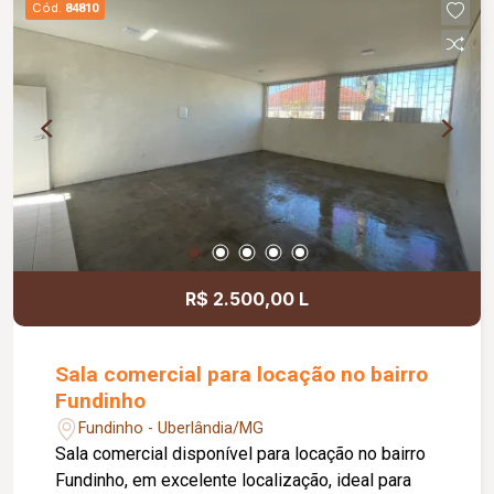
Cód.
84810
acessibilidade, controle de acesso facial, água
inclusa no condomínio, zelador e limpeza das
áreas comuns, copa, DML (Depósito de Material
de Limpeza), sistema de ronda, alarme, câmeras
de segurança e internet disponível. Como
diferencial, existe a possibilidade de ampliação
da área da sala, conforme a necessidade do
locatário. Entre em contato para mais
informações e agende uma visita.
R$ 2.500,00 L
Sala comercial para locação no bairro
Fundinho
Fundinho - Uberlândia/MG
Sala comercial disponível para locação no bairro
Fundinho, em excelente localização, ideal para