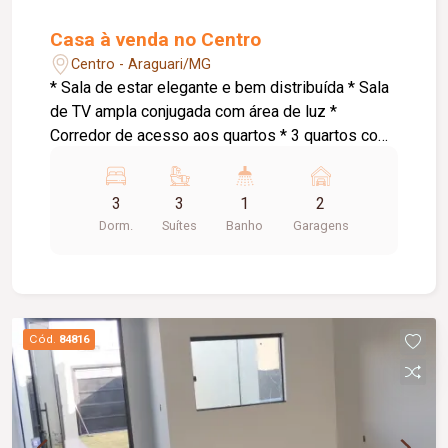
Casa à venda no Centro
Centro - Araguari/MG
* Sala de estar elegante e bem distribuída * Sala
de TV ampla conjugada com área de luz *
Corredor de acesso aos quartos * 3 quartos com
suíte, sendo: * Suíte master com armários
planejados e banheira de hidromassagem * 1
3
3
1
2
suíte com armários planejados * Cozinha
Dorm.
Suítes
Banho
Garagens
conjugada com área gourmet ampla *
Churrasqueira a carvão * Espaço externo com
piso * Área de serviço * Pequena despensa *
Banheiro social * Garagem para 2 carros
pequenos * Portão eletrônico * 2 interfones para
Cód.
84816
maior comodidade e acessibilidade * Energia
solar atendendo as 3 suítes, proporcionando
mais economia e eficiência energética