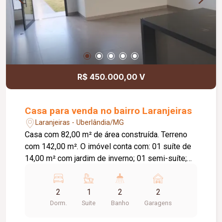
R$ 450.000,00 V
Casa para venda no bairro Laranjeiras
Laranjeiras - Uberlândia/MG
Casa com 82,00 m² de área construída. Terreno
com 142,00 m². O imóvel conta com: 01 suíte de
14,00 m² com jardim de inverno; 01 semi-suíte;
Sala e cozinha integradas com pé-direito de 4,00
m; Área gourmet; Diferenciais: Piso em
2
1
2
2
porcelanato Via Rosa Tipo A com rodapé
Dorm.
Suite
Banho
Garagens
embutido; Tubulação Amanco; Louças Deca; Gás
encanado; Esquadrias em alumínio preto; Porta da