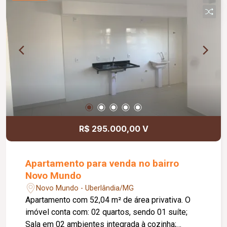
cavalo; Diferenciais: As duas casas possuem
piso em cerâmica e forro em PVC; Excelente
estrutura para lazer, moradia e atividades rurais;
Localizado a aproximadamente 600 metros da
água. Informações complementares: Venda na
modalidade porteira fechada, exceto por alguns
itens pessoais.
R$ 295.000,00 V
Apartamento para venda no bairro
Novo Mundo
Novo Mundo - Uberlândia/MG
Apartamento com 52,04 m² de área privativa. O
imóvel conta com: 02 quartos, sendo 01 suíte;
Sala em 02 ambientes integrada à cozinha;