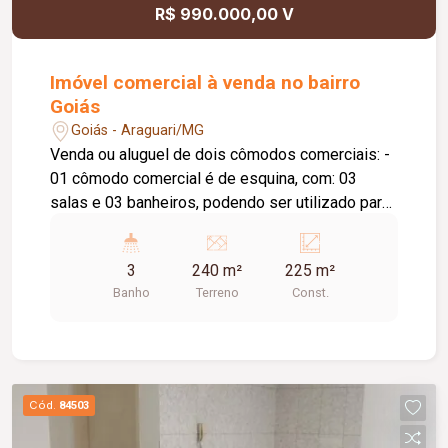
R$ 990.000,00 V
Imóvel comercial à venda no bairro
Goiás
Goiás - Araguari/MG
Venda ou aluguel de dois cômodos comerciais: -
01 cômodo comercial é de esquina, com: 03
salas e 03 banheiros, podendo ser utilizado para
vários fins(valor do aluguel 1,5 salário mínimo). -
02 cômodo é mais completo, possui câmara fria,
3
240 m²
225 m²
WC, cozinha, vestuário masculino e feminino, é
Banho
Terreno
Const.
próprio para açougue. Câmara fria é 5 x 5 x
2,80mts. (valor do aluguel 3,5 salário mínimo). 01
cômodo com câmara fria e 02 banheiros; 01
cômodo de esquina com 03 banheiros.
Cód.
84503