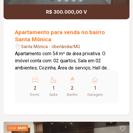
R$ 300.000,00 V
Apartamento para venda no bairro
Santa Mônica
Santa Mônica - Uberlândia/MG
Apartamento com 54 m² de área privativa. O
imóvel conta com: 02 quartos; Sala em 02
ambientes; Cozinha; Área de serviço; Hall de
circulação; Banheiro social; 01 vaga de garagem;
Diferenciais: Aceita pets; Localização
2
1
2
1
privilegiada, próxima a comércios e serviços da
Dorm.
Suite
Banho
Garagem
região.
Cód.
84491