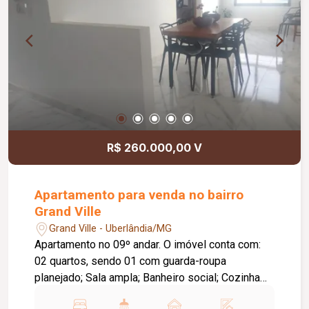
quiosque com churrasqueira, proporcionando
segurança, comodidade e opções de lazer para
toda a família. Agende sua visita e venha
conhecer este excelente imóvel!
R$ 260.000,00 V
Apartamento para venda no bairro
Grand Ville
Grand Ville - Uberlândia/MG
Apartamento no 09º andar. O imóvel conta com:
02 quartos, sendo 01 com guarda-roupa
planejado; Sala ampla; Banheiro social; Cozinha
com armários planejados; Área de serviço; 01