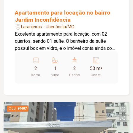
Apartamento para locação no bairro
Jardim Inconfidência
Laranjeiras - Uberlândia/MG
Excelente apartamento para locação, com 02
quartos, sendo 01 suíte. O banheiro da suíte
possui box em vidro, e o imóvel conta ainda com
01 banheiro social, também equipado com box
em vidro. Dispõe de sala de estar, sacada,
2
1
2
53 m²
cozinha com armário e área de serviço. O
Dorm.
Suite
Banho
Const.
condomínio oferece elevador, 01 vaga de
estacionamento, portaria 24 horas, quadra
esportiva, piscina, salão de festas e playground,
proporcionando conforto, segurança e lazer para
toda a família. Agende sua visita e venha
Cód.
84487
conhecer este excelente imóvel!