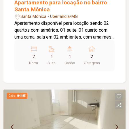
Apartamento para locação no bairro
Santa Mônica
Santa Mônica - Uberlândia/MG
Apartamento disponível para locação sendo 02
quartos com armários, 01 suite, 01 quarto com
uma cama, sala em 02 ambientes, com uma mesa
e 04 cadeiras, cozinha com armários planejados,
fogão coocktop, sugar, área de serviço com
2
1
1
2
armário, banheiro social e banheiro da suíte
Dorm.
Suite
Banho
Garagens
ambos com box e armário, elevador privativo, 02
vagas de garagem gaveta, gás canalizado.
Cód.
84485