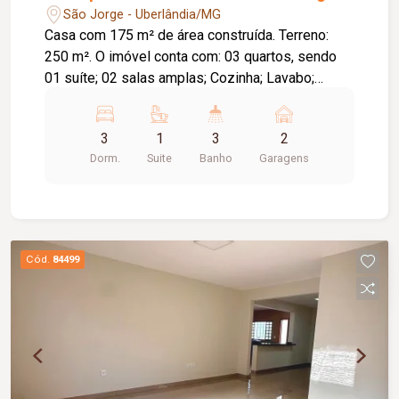
São Jorge - Uberlândia/MG
Casa com 175 m² de área construída. Terreno:
250 m². O imóvel conta com: 03 quartos, sendo
01 suíte; 02 salas amplas; Cozinha; Lavabo;
Despensa; Área de lazer com churrasqueira; 02
vagas de garagem; Diferenciais: Ambientes
3
1
3
2
amplos e bem distribuídos; Excelente
Dorm.
Suite
Banho
Garagens
localização, próxima a supermercado e
comércios da região.
Cód.
84499