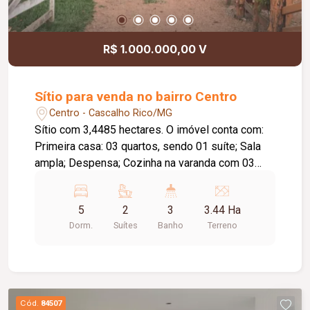
R$ 1.000.000,00 V
Sítio para venda no bairro Centro
Centro - Cascalho Rico/MG
Sítio com 3,4485 hectares. O imóvel conta com:
Primeira casa: 03 quartos, sendo 01 suíte; Sala
ampla; Despensa; Cozinha na varanda com 03
pias; Varanda em 02 ambientes; Segunda casa:
02 quartos; Sala; Cozinha; Banheiro social;
5
2
3
3.44 Ha
Estrutura do sítio: Quiosque com churrasqueira,
Dorm.
Suítes
Banho
Terreno
pia e balcão, com vista para a represa; Campo de
futebol; Parque infantil; Piscina com capacidade
para 56 mil litros; Ducha; Curral com embarcador;
Poço artesiano; Galinheiro; Chiqueiro; Pomar
formado; Represa nos fundos da propriedade; 01
Cód.
84507