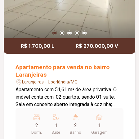
R$ 1.700,00 L
R$ 270.000,00 V
Apartamento para venda no bairro
Laranjeiras
Laranjeiras - Uberlândia/MG
Apartamento com 51,61 m² de área privativa. O
imóvel conta com: 02 quartos, sendo 01 suíte;
Sala em conceito aberto integrada à cozinha;
Varanda; Banheiro social; Lavanderia; 01 vaga de
garagem coberta; O condomínio conta com:
2
1
2
1
Portaria 24 horas; 02 elevadores; Portões
Dorm.
Suite
Banho
Garagem
eletrônicos; Interfone; Câmeras de segurança;