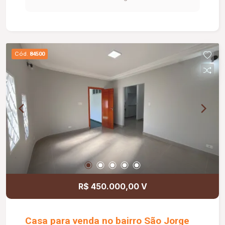
privilegiada, próxima a aeroporto, posto de
combustível, padaria, farmácia, escolas e
serviços da região.
Cód.
84500
R$ 450.000,00 V
Casa para venda no bairro São Jorge