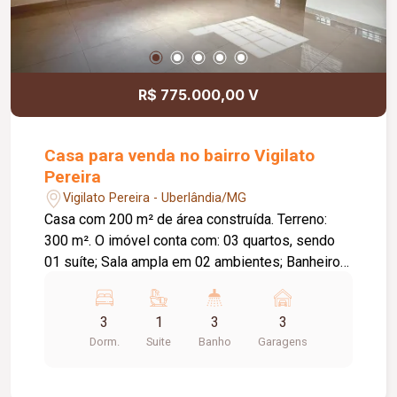
R$ 775.000,00 V
Casa para venda no bairro Vigilato
Pereira
Vigilato Pereira - Uberlândia/MG
Casa com 200 m² de área construída. Terreno:
300 m². O imóvel conta com: 03 quartos, sendo
01 suíte; Sala ampla em 02 ambientes; Banheiro
social; Cozinha com bancada e armários; Área
gourmet com edícula; Espaço para escritório ou
3
1
3
3
despensa; Lavanderia; Banheiro externo; 03
Dorm.
Suite
Banho
Garagens
vagas de garagem; Diferenciais: Piso em
porcelanato; Ambientes amplos e bem
distribuídos, proporcionando conforto e