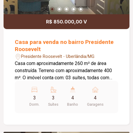
R$ 850.000,00 V
Casa para venda no bairro Presidente
Roosevelt
Presidente Roosevelt - Uberlândia/MG
Casa com aproximadamente 260 m² de área
construída. Terreno com aproximadamente 400
m². O imóvel conta com: 03 suítes, todas com
armários planejados, sendo 01 com bancada para
notebook e impressora; Closet completo com
3
3
4
4
armários, espaço para maquiagem e sapateira
Dorm.
Suítes
Banho
Garagens
giratória; Jardim de inverno em 02 suítes, com
divisórias em cobogó; Sala de TV; Sala de estar;
Sala de jantar integrada à cozinha; Cozinha com
armários planejados; Despensa com prateleiras