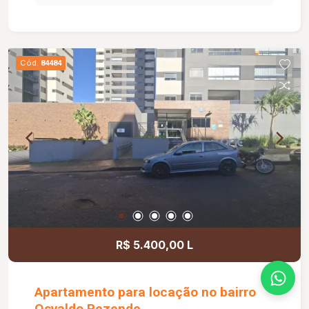
Sistema de alarme; Gás canalizado; Salão de
festas; Espaço gourmet com churrasqueira;
Playground; Diferenciais: Piso em porcelanato;
Bancadas em granito; Ambientes bem
Cód.
84484
distribuídos, proporcionando conforto e
praticidade. Informações complementares: Área
construída de 70,06 m².
R$ 5.400,00 L
Apartamento para locação no bairro
Osvaldo Rezende