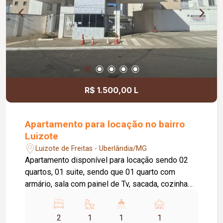
R$ 1.500,00 L
Apartamento para locação no bairro
Luizote
Luizote de Freitas - Uberlândia/MG
Apartamento disponível para locação sendo 02
quartos, 01 suite, sendo que 01 quarto com
armário, sala com painel de Tv, sacada, cozinha
com armário, área de serviço, banheiro social e
banheiro da suíte ambos com box e armário,
2
1
1
1
elevador privativo, 01 vaga de garagem, portaria