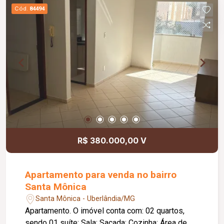
em ardósia; Banheiro social adaptado; Varanda
Cód.
84494
gourmet com churrasqueira e forno para pizza;
Lavabo; Lavanderia; Quarto externo, ideal para
despensa ou escritório; 03 vagas de garagem
cobertas; Diferenciais: Fonte com cascata
iluminada; Boiler com capacidade para 800 litros;
Sistema de energia fotovoltaica com 08 placas;
Portão eletrônico; Sistema de segurança com 08
câmeras; Cerca elétrica com concertina;
Ambientes amplos, planejados e com excelente
padrão de acabamento.
R$ 380.000,00 V
Apartamento para venda no bairro
Santa Mônica
Santa Mônica - Uberlândia/MG
Apartamento. O imóvel conta com: 02 quartos,
sendo 01 suíte; Sala; Sacada; Cozinha; Área de