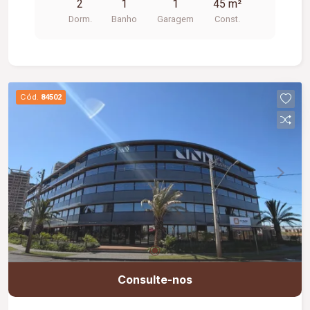
2
1
1
45 m²
Dorm.
Banho
Garagem
Const.
Cód.
84502
Consulte-nos