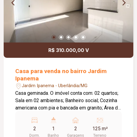
R$ 310.000,00 V
Casa para venda no bairro Jardim
Ipanema
Jardim Ipanema - Uberlândia/MG
Casa geminada. O imóvel conta com: 02 quartos;
Sala em 02 ambientes; Banheiro social; Cozinha
americana com pia e bancada em granito; Área de
serviço externa coberta; Quintal; 02 vagas de
garagem; Diferenciais: Portas e janelas em
2
1
2
125 m²
blindex; Piso em porcelanato; Localização
Dorm.
Banho
Garagens
Terreno