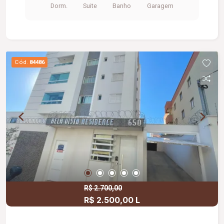
Dorm.
Suite
Banho
Garagem
24 horas, piscina, salão de festas com área
gourmet, academia.
Cód.
84486
R$ 2.700,00
R$ 2.500,00 L