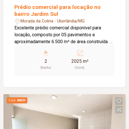
Prédio comercial para locação no
bairro Jardim Sul
Morada da Colina - Uberlândia/MG
Excelente prédio comercial disponível para
locação, composto por 05 pavimentos e
aproximadamente 6.500 m² de área construída. O
empreendimento oferece espaços comerciais
com opções de lojas e salas a partir de R$150
2
2025 m²
m², permitindo adequação a diferentes
Banho
Const.
segmentos e necessidades empresariais. Conta
ainda com estacionamento rotativo,
proporcionando mais comodidade para clientes e
colaboradores. Uma excelente oportunidade para
instalar ou expandir seu negócio em um
Cód.
84501
empreendimento moderno, com ampla estrutura e
flexibilidade de espaços. Entre em contato para
mais informações e agende uma visita.