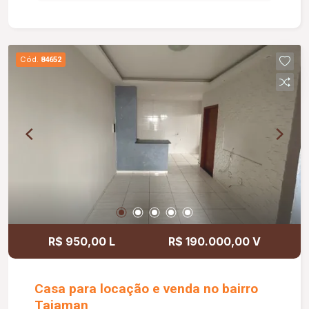
espaços, garantindo praticidade e conforto em
todos os ambientes. O condomínio possui torre
única e oferece uma completa infraestrutura de
lazer, com mais de 15 opções para toda a família,
Cód.
84652
incluindo espaço fitness, piscina e diversos
ambientes planejados para momentos de
convivência, bem-estar e lazer. Agende já sua
visita e venha conhecer esta excelente
oportunidade!
R$ 950,00 L
R$ 190.000,00 V
Casa para locação e venda no bairro
Taiaman