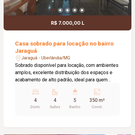
R$ 7.000,00 L
Casa sobrado para locação no bairro
Jaraguá
Jaraguá - Uberlândia/MG
Sobrado disponível para locação, com ambientes
amplos, excelente distribuição dos espaços e
acabamento de alto padrão, ideal para quem
busca conforto, sofisticação e praticidade. No
01º piso, o imóvel dispõe de hall de entrada, sala
4
4
5
350 m²
de TV, sala de estar, sala de jantar, escritório,
Dorm.
Suítes
Banho
Const.
lavabo, cozinha com armários planejados,
despensa, área de serviço com banheiro de
apoio, além de uma excelente área de lazer com
piscina aquecida. Conta ainda com