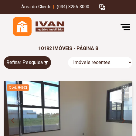
Área do Cliente
|
(034) 3256-3000
10192 IMÓVEIS - PÁGINA 8
Refinar Pesquisa
Cód.
84672