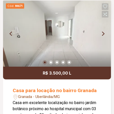
Academia completa; Quadra de areia; Campo de
Cód.
84671
futebol; Salão de festas; Diferenciais: Fachada
moderna; Porta de correr com 04 folhas para
integração dos ambientes; Pontos para ar-
condicionado em todos os quartos e na sala;
Sistema de energia fotovoltaica para chuveiros e
torneiras; Iluminação completa em LED; Louças
Deca; Metais Tramontina; Projeto moderno com
excelente distribuição dos ambientes, conforto e
alto padrão de acabamento.
R$ 3.500,00 L
Casa para locação no bairro Granada
Granada - Uberlândia/MG
Casa em excelente localização no bairro jardim
botânico próximo ao hospital municipal com 03