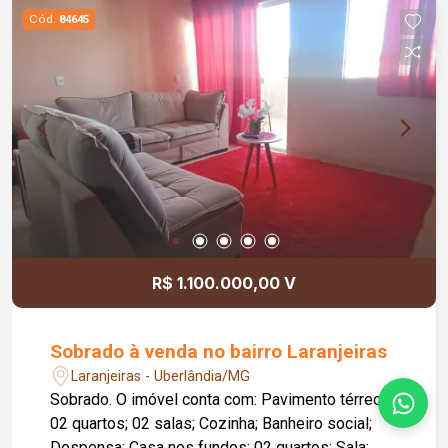
estacionamento para até 04 veículos. No 02º
Cód.
84645
piso, encontra-se uma sala de apoio e 04 suítes,
todas com armários planejados, sendo 01 suíte
master equipada com hidromassagem,
proporcionando ainda mais conforto e
privacidade. Agende já sua visita e venha
conhecer esta excelente oportunidade de
locação!
R$ 1.100.000,00 V
Sobrado à venda no bairro Laranjeiras
Laranjeiras - Uberlândia/MG
Sobrado. O imóvel conta com: Pavimento térreo:
02 quartos; 02 salas; Cozinha; Banheiro social;
Despensa; Casa nos fundos: 02 quartos; Sala;