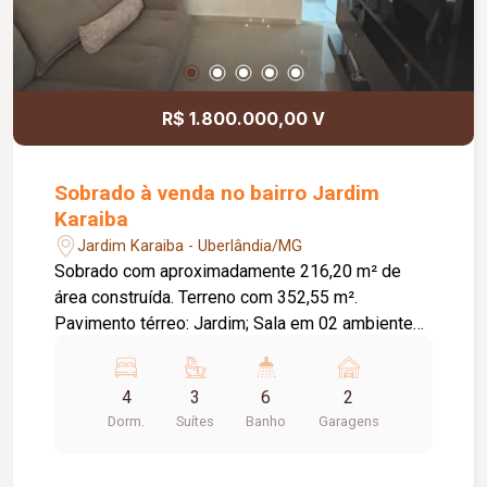
R$ 1.800.000,00 V
Sobrado à venda no bairro Jardim
Karaiba
Jardim Karaiba - Uberlândia/MG
Sobrado com aproximadamente 216,20 m² de
área construída. Terreno com 352,55 m².
Pavimento térreo: Jardim; Sala em 02 ambientes;
Sala de TV; Banheiro social; Cozinha; Lavanderia;
Despensa; Varanda gourmet com churrasqueira e
4
3
6
2
banheiro; Piscina aquecida; Quintal; 02 vagas de
Dorm.
Suítes
Banho
Garagens
garagem cobertas e livres; Pavimento superior:
04 quartos, sendo 03 suítes; 03 quartos com
varanda; Suíte máster com closet e banheira de