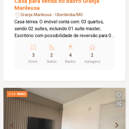
Casa para venda no bairro Granja
Marileusa
Granja Marileusa - Uberlândia/MG
Casa térrea. O imóvel conta com: 03 quartos,
sendo 02 suítes, incluindo 01 suíte master;
Escritório com possibilidade de reversão para 01
suíte; Sala integrada à cozinha; Cozinha com
portas de vidro de abertura total; Banheiro social;
3
2
4
2
Lavanderia; Varanda; 02 vagas de garagem;
Dorm.
Suítes
Banho
Garagens
Diferenciais: Piso em porcelanato; Armários
planejados; Box em blindex; Projeto moderno
com ambientes amplos, integrados e excelente
aproveitamento dos espaços.
Cód.
84653