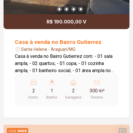
R$ 190.000,00 V
Casa à venda no Bairro Gutierrez
Santa Helena - Araguari/MG
Casa à venda no Bairro Gutierrez com: - 01 sala
ampla; - 02 quartos; - 01 copa; - 01 cozinha
ampla; - 01 banheiro social; - 01 área ampla no
fundo da casa; - quintal com plantas frutíferas, -
garagem para 02 carros.
2
1
2
300 m²
Dorm.
Banho
Garagens
Terreno
Cód.
84658