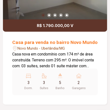
R$ 1.790.000,00 V
Casa para venda no bairro Novo Mundo
Novo Mundo - Uberlândia/MG
Casa nova em condomínio com 174 m² de área
construída. Terreno com 295 m². O imóvel conta
com: 03 suítes, sendo 01 suíte máster com
closet; Escritório reversível com vista para o
condomínio; Sala de estar integrada; Lavabo;
3
3
5
2
Cozinha com bancada; Área gourmet com
Dorm.
Suítes
Banho
Garagens
churrasqueira; Piscina; Paisagismo; Lavabo
externo; Lavanderia ampla, coberta e
independente; Corredor lateral; Sala de máquinas;
O condomínio oferece: Piscina adulto e infantil;