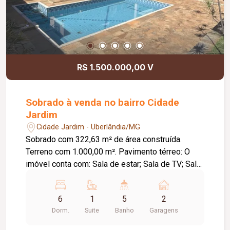
R$ 1.500.000,00 V
Sobrado à venda no bairro Cidade
Jardim
Cidade Jardim - Uberlândia/MG
Sobrado com 322,63 m² de área construída.
Terreno com 1.000,00 m². Pavimento térreo: O
imóvel conta com: Sala de estar; Sala de TV; Sala
de jantar; Escritório; Cozinha; Lavanderia;
Despensa; Banheiro de serviço; Piscina; Varanda
6
1
5
2
com 01 quarto e 02 banheiros; Quintal; 02 vagas
Dorm.
Suite
Banho
Garagens
de garagem cobertas; Pavimento superior: O
imóvel conta com: Sala; 05 quartos, sendo 01