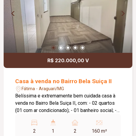
R$ 220.000,00 V
Casa à venda no Bairro Bela Suiça II
Fátima - Araguari/MG
Belíssima e extremamente bem cuidada casa à
venda no Bairro Bela Suiça II, com: - 02 quartos
(01 com ar condicionado); - 01 banheiro social; -
01 sala de estar; - 01 cozinha e sala de jantar
conjugada; - 01 área de serviço coberta; - quintal
2
1
2
160 m²
cimentado; - garagem para 02 veículos.