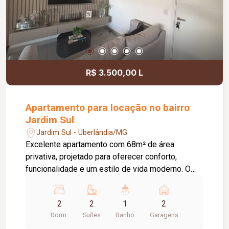
R$ 3.500,00 L
Apartamento para locação no bairro
Jardim Sul
Jardim Sul - Uberlândia/MG
Excelente apartamento com 68m² de área
privativa, projetado para oferecer conforto,
funcionalidade e um estilo de vida moderno. O
imóvel conta com 02 suítes, ampla sala de estar,
cozinha integrada à varanda gourmet, lavabo e 02
2
2
1
2
vagas de garagem. Sua planta inteligente
Dorm.
Suítes
Banho
Garagens
proporciona excelente aproveitamento dos