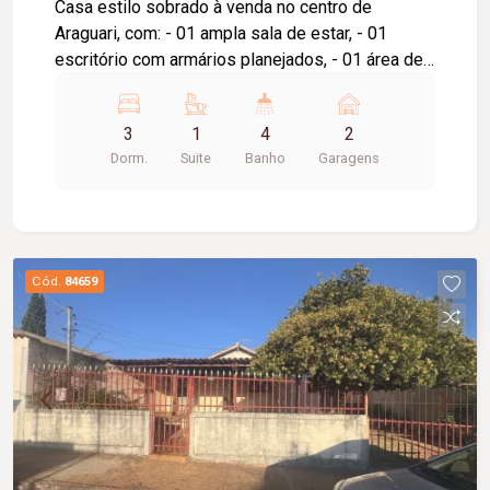
Casa estilo sobrado à venda no centro de
Araguari, com: - 01 ampla sala de estar, - 01
escritório com armários planejados, - 01 área de
luz, - 01 home cine, - 01 ampla sala de jantar, - 01
cozinha funcional, - 01 banheiro social, - 01 suíte
3
1
4
2
master com sacada e armários planejados, - 02
Dorm.
Suite
Banho
Garagens
quartos (demi-suíte), - roupeiro no corredor, -
área gourmet com pergolado e forro em madeira,
- 01 edícula com quarto, banheiro e cozinha, - 01
lavanderia, - 01 despensa, - Corredores laterais, -
vaga de garagem coberta para 02 veículos, -
Cód.
84659
quintal.