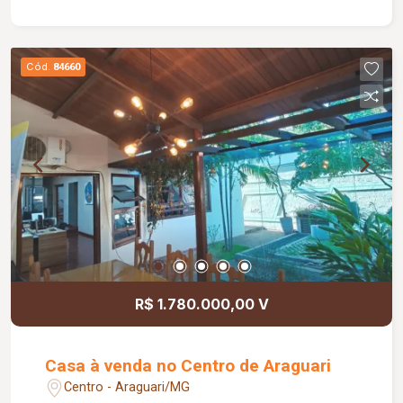
suíte; Banheiro social; Diferenciais: Toda murada;
Portões eletrônicos; Câmeras de segurança;
Sistema de alarme; Cerca concertina; Jardim;
Cód.
84660
Armários embutidos na suíte e em 01 quarto;
Piso em granito e tábua corrida; Terreno amplo,
ideal para quem busca espaço, conforto e
privacidade.
R$ 1.780.000,00 V
Casa à venda no Centro de Araguari
Centro - Araguari/MG