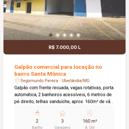
R$ 7.000,00 L
Galpão comercial para locação no
bairro Santa Mônica
Segismundo Pereira - Uberlândia/MG
Galpão com frente recuada, vagas rotativas, porta
automática, 2 banheiros acessíveis, 6 metros de
pé direito, telhas sanduíche, aprox. 160m² de vão
livre, piso em cimento liso.
2
3
160 m²
Banho
Garagens
A. Útil