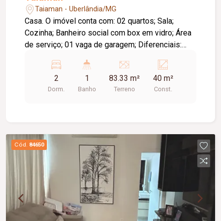
Taiaman - Uberlândia/MG
Casa. O imóvel conta com: 02 quartos; Sala;
Cozinha; Banheiro social com box em vidro; Área
de serviço; 01 vaga de garagem; Diferenciais:
Ambientes funcionais e bem distribuídos,
proporcionando conforto e praticidade; Excelente
2
1
83.33 m²
40 m²
opção para quem busca um imóvel com ótimo
Dorm.
Banho
Terreno
Const.
custo-benefício.
Cód.
84650