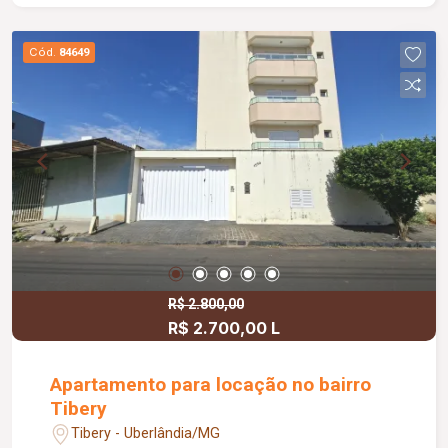
hidromassagem; Banheiro social; Diferenciais:
Toda murada; Portões eletrônicos; Interfone;
Cód.
84649
Câmeras de segurança; Sistema de alarme; Cerca
elétrica; Cerca concertina; Completa com
armários planejados e box em blindex; Piso em
porcelanato; Bancadas em granito; Teto com
acabamento em gesso; Piscina aquecida com
32,00 m²; Venda com toda a mobília e 06
aparelhos de ar-condicionado inclusos.
R$ 2.800,00
R$ 2.700,00 L
Apartamento para locação no bairro
Tibery
Tibery - Uberlândia/MG