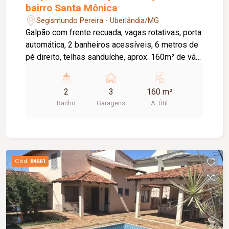
bairro Santa Mônica
Segismundo Pereira - Uberlândia/MG
Galpão com frente recuada, vagas rotativas, porta
automática, 2 banheiros acessíveis, 6 metros de
pé direito, telhas sanduíche, aprox. 160m² de vão
livre, piso em cimento liso.
2
3
160 m²
Banho
Garagens
A. Útil
Cód.
84661