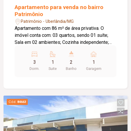
funcionalidade em um dos endereços mais
Apartamento para venda no bairro
valorizados de Uberlândia.
Patrimônio
Patrimônio - Uberlândia/MG
Apartamento com 86 m² de área privativa. O
imóvel conta com: 03 quartos, sendo 01 suíte;
Sala em 02 ambientes; Cozinha independente;
Lavanderia independente; Diferenciais: Completo
com armários planejados; Ambientes amplos,
3
1
2
1
bem distribuídos e funcionais, proporcionando
Dorm.
Suite
Banho
Garagem
conforto e praticidade para toda a família.
Cód.
84663