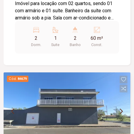
Imóvel para locação com 02 quartos, sendo 01
com armário e 01 suíte. Banheiro da suíte com
armário sob a pia. Sala com ar-condicionado e
sacada. Cozinha com armário sob a pia. Área de
serviço. 01 banheiro social com armário sob a
2
1
2
60 m²
pia. Prédio com elevador e 01 vaga de
Dorm.
Suite
Banho
Const.
estacionamento.
Cód.
84679