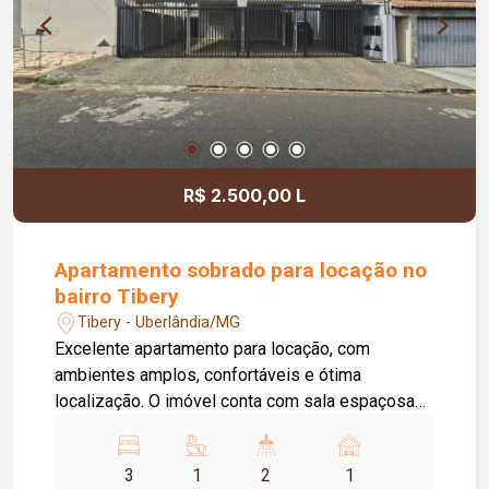
R$ 2.500,00 L
Apartamento sobrado para locação no
bairro Tibery
Tibery - Uberlândia/MG
Excelente apartamento para locação, com
ambientes amplos, confortáveis e ótima
localização. O imóvel conta com sala espaçosa
com sacada, cozinha equipada com armários,
cooktop e mesa fixa em pedra, além de área de
3
1
2
1
serviço ampla e funcional. São 03 quartos, sendo