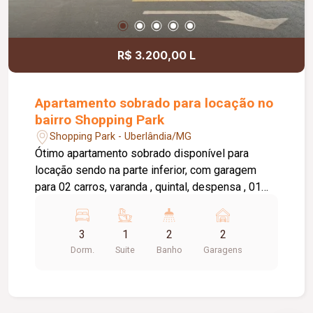
R$ 3.200,00 L
Apartamento sobrado para locação no
bairro Shopping Park
Shopping Park - Uberlândia/MG
Ótimo apartamento sobrado disponível para
locação sendo na parte inferior, com garagem
para 02 carros, varanda , quintal, despensa , 01
banheiro, 01 sala. Parte superior com 03 quartos,
01 quarto com 01 guarda roupa, 01 suite, sacada,
3
1
2
2
02 salas, cozinha com armário sob a pia,
Dorm.
Suite
Banho
Garagens
lavanderia, banheiro social e da suite com box,
sacada em volta do apartamento. Água incluso no
valor de aluguel.