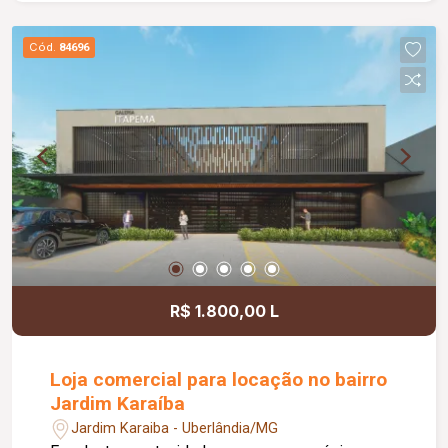
energia elétrica e água, proporcionando mais
comodidade e autonomia para as operações do
Cód.
84696
dia a dia. Conta ainda com estacionamento
rotativo para aproximadamente 05 veículos e 05
motocicletas, área ajardinada e uma excelente
vista, criando um ambiente agradável para
clientes e colaboradores. Um espaço estratégico,
confortável e preparado para impulsionar o
crescimento do seu negócio.
R$ 1.800,00 L
Loja comercial para locação no bairro
Jardim Karaíba
Jardim Karaiba - Uberlândia/MG