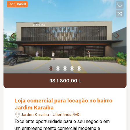
comodidade e autonomia para as operações do
Cód.
84693
dia a dia. Conta ainda com estacionamento
rotativo para aproximadamente 05 veículos e 05
motocicletas, área ajardinada e uma excelente
vista, criando um ambiente agradável para
clientes e colaboradores. Um espaço estratégico,
confortável e preparado para impulsionar o
crescimento do seu negócio.
R$ 1.800,00 L
Loja comercial para locação no bairro
Jardim Karaíba
Jardim Karaiba - Uberlândia/MG
Excelente oportunidade para o seu negócio em
um empreendimento comercial moderno e