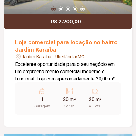
R$ 2.200,00 L
Loja comercial para locação no bairro
Jardim Karaíba
Jardim Karaiba - Uberlândia/MG
Excelente oportunidade para o seu negócio em
um empreendimento comercial moderno e
funcional. Loja com aproximadamente 20,00 m²,
ideal para diversos segmentos que buscam um
espaço prático, bem estruturado e pronto para
1
20 m²
20 m²
receber clientes. O empreendimento oferece uma
Garagem
Const.
A. Total
completa infraestrutura compartilhada, contando
com banheiros e vestiários, copa/cozinha de
apoio, pequeno depósito e medição individual de
energia elétrica e água, proporcionando mais