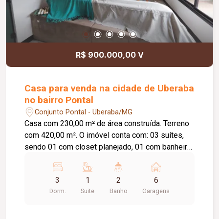
R$ 900.000,00 V
Casa para venda na cidade de Uberaba
no bairro Pontal
Conjunto Pontal - Uberaba/MG
Casa com 230,00 m² de área construída. Terreno
com 420,00 m². O imóvel conta com: 03 suítes,
sendo 01 com closet planejado, 01 com banheira
de hidromassagem e 01 com sauna; Sala de TV;
Lavabo; Cozinha americana com móveis
3
1
2
6
planejados; Despensa integrada à lavanderia;
Dorm.
Suite
Banho
Garagens
Área gourmet com piscina; Espaço para
academia; 06 vagas de garagem; Diferenciais:
Imóvel recém-reformado; Piso em porcelanato