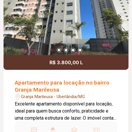
motocicletas, área ajardinada e uma excelente
vista, criando um ambiente agradável para
clientes e colaboradores. Um espaço estratégico,
confortável e preparado para impulsionar o
crescimento do seu negócio.
R$ 3.800,00 L
Apartamento para locação no bairro
Granja Marileusa
Granja Marileusa - Uberlândia/MG
Excelente apartamento disponível para locação,
ideal para quem busca conforto, praticidade e
uma completa estrutura de lazer. O imóvel conta
com 01 quarto com armário, 01 banheiro social