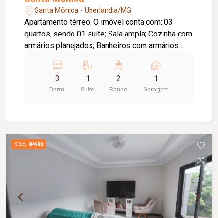
Santa Mônica - Uberlandia/MG
Apartamento térreo. O imóvel conta com: 03
quartos, sendo 01 suíte; Sala ampla; Cozinha com
armários planejados; Banheiros com armários
planejados; 01 quarto com armário; 01 vaga de
garagem; Diferenciais: Apartamento térreo;
3
1
2
1
Excelente localização, proporcionando fácil
Dorm.
Suite
Banho
Garagem
acesso a comércios, serviços, restaurantes e às
principais vias da cidade; Ambientes bem
distribuídos, oferecendo conforto e praticidade
para toda a família.
Cód.
84682