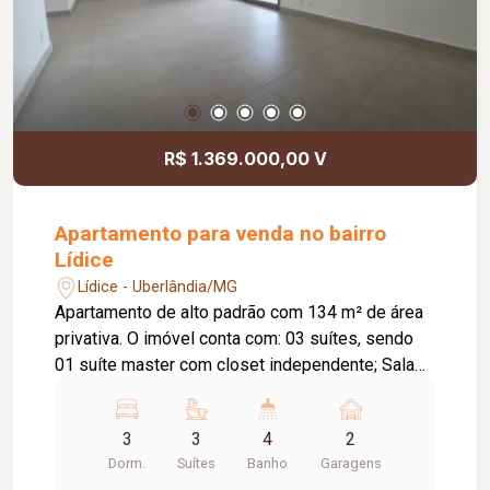
sociais e 01 elevador de serviço; Diferenciais:
Todos os banheiros com iluminação e ventilação
natural; Dormitórios com janelas integradas e
persianas de enrolar; Acesso social e de serviço
independentes; Infraestrutura pronta para
instalação de ar-condicionado; Projeto moderno
R$ 1.369.000,00 V
com excelente distribuição dos ambientes,
proporcionando conforto, sofisticação e
qualidade de vida em um dos endereços mais
Apartamento para venda no bairro
valorizados de Uberlândia.
Lídice
Lídice - Uberlândia/MG
Apartamento de alto padrão com 134 m² de área
privativa. O imóvel conta com: 03 suítes, sendo
01 suíte master com closet independente; Sala
em 02 ambientes; Lavabo; Varanda gourmet
ampla com bancada; Cozinha ampla e integrada;
3
3
4
2
Hall de circulação com espaço para roupeiro;
Dorm.
Suítes
Banho
Garagens
Lavanderia; Despensa; 02 vagas de garagem