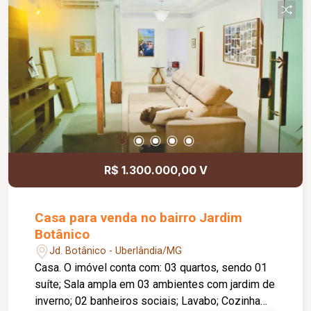
rotativo para aproximadamente 05 veículos e 05
motocicletas, área ajardinada e uma excelente
vista, criando um ambiente agradável para
clientes e colaboradores. Um espaço estratégico,
confortável e preparado para impulsionar o
crescimento do seu negócio.
R$ 1.300.000,00 V
Casa para venda no bairro Jardim
Botânico
Jd. Botânico - Uberlândia/MG
Casa. O imóvel conta com: 03 quartos, sendo 01
suíte; Sala ampla em 03 ambientes com jardim de
inverno; 02 banheiros sociais; Lavabo; Cozinha