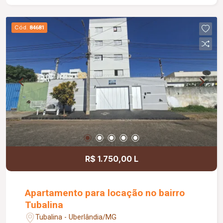
com rodapés embutidos; Estrutura metálica em
alumínio; Persianas com cortinas elétricas em
Cód.
84681
todos os quartos; Portão basculante em alumínio
com 4,00 metros; Piscina de 2,50 x 6,00 metros;
Pergolado em aroeira e ipê; Aquecimento solar
em todas as torneiras e chuveiros; Projeto
moderno com ambientes amplos, integrados e
excelente padrão de acabamento.
R$ 1.750,00 L
Apartamento para locação no bairro
Tubalina
Tubalina - Uberlândia/MG