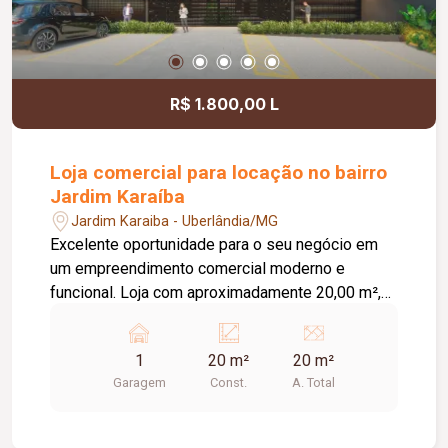
R$ 1.800,00 L
Loja comercial para locação no bairro
Jardim Karaíba
Jardim Karaiba - Uberlândia/MG
Excelente oportunidade para o seu negócio em
um empreendimento comercial moderno e
funcional. Loja com aproximadamente 20,00 m²,
ideal para diversos segmentos que buscam um
espaço prático, bem estruturado e pronto para
1
20 m²
20 m²
receber clientes. O empreendimento oferece uma
Garagem
Const.
A. Total
completa infraestrutura compartilhada, contando
com banheiros e vestiários, copa/cozinha de
apoio, pequeno depósito e medição individual de