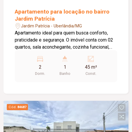
Apartamento para locação no bairro
Jardim Patrícia
Jardim Patrícia - Uberlândia/MG
Apartamento ideal para quem busca conforto,
praticidade e segurança. O imóvel conta com 02
quartos, sala aconchegante, cozinha funcional,
área de serviço, 01 banheiro social e 01 vaga de
estacionamento. O condomínio oferece uma
2
1
45 m²
excelente estrutura de lazer e comodidade, com
Dorm.
Banho
Const.
portaria 24 horas, piscina, playground e salão de
festas, proporcionando mais tranquilidade e
qualidade de vida para toda a família. Uma ótima
oportunidade para morar em um ambiente seguro,
confortável e com opções de lazer para
Cód.
84687
aproveitar todos os momentos.