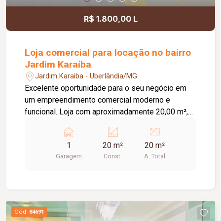
R$ 1.800,00 L
Loja comercial para locação no bairro
Jardim Karaíba
Jardim Karaiba - Uberlândia/MG
Excelente oportunidade para o seu negócio em
um empreendimento comercial moderno e
funcional. Loja com aproximadamente 20,00 m²,
ideal para diversos segmentos que buscam um
espaço prático, bem estruturado e pronto para
1
20 m²
20 m²
receber clientes. O empreendimento oferece uma
Garagem
Const.
A. Total
completa infraestrutura compartilhada, contando
com banheiros e vestiários, copa/cozinha de
apoio, pequeno depósito e medição individual de
energia elétrica e água, proporcionando mais
comodidade e autonomia para as operações do
Cód.
84691
dia a dia. Conta ainda com estacionamento