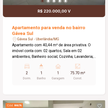
R$ 220.000,00 V
Apartamento para venda no bairro
Gávea Sul
Gávea Sul - Uberlândia/MG
Apartamento com 40,44 m² de área privativa. O
imóvel conta com: 02 quartos; Sala em 02
ambientes; Banheiro social; Cozinha; Lavanderia;
01 vaga de garagem; O condomínio oferece:
Portaria 24 horas; Portões eletrônicos; Interfone;
2
1
1
75.70 m²
Câmeras de segurança; Sistema de alarme; Salão
Dorm.
Banho
Garagem
Const.
de festas; Playground; Mercadinho; Gás
canalizado; 02 elevadores; Diferenciais: Piso em
porcelanato e laminado de madeira; Bancadas em
granito; Ambientes funcionais e bem distribuídos,
proporcionando conforto e praticidade.
Cód.
84676