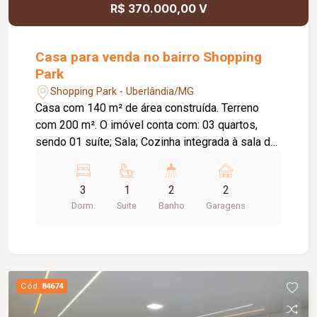
R$ 370.000,00 V
Casa para venda no bairro Shopping
Park
Shopping Park - Uberlândia/MG
Casa com 140 m² de área construída. Terreno
com 200 m². O imóvel conta com: 03 quartos,
sendo 01 suíte; Sala; Cozinha integrada à sala de
jantar; Jardim de inverno; Varanda gourmet em `L`;
Lavanderia independente e coberta; Diferenciais:
3
1
2
2
Imóvel recém-reformado, em fase final de
Dorm.
Suite
Banho
Garagens
acabamento; Varanda gourmet ampla, ideal para
receber familiares e amigos; Ambientes bem
distribuídos, proporcionando conforto e
praticidade. Informações complementares: Valor
de venda: R$ 370.000,00.
Cód.
84674