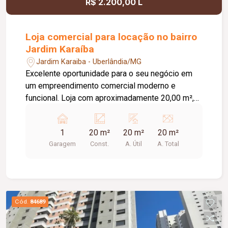
R$ 2.200,00 L
Loja comercial para locação no bairro
Jardim Karaíba
Jardim Karaiba - Uberlândia/MG
Excelente oportunidade para o seu negócio em
um empreendimento comercial moderno e
funcional. Loja com aproximadamente 20,00 m²,
ideal para diversos segmentos que buscam um
espaço prático, bem estruturado e pronto para
1
20 m²
20 m²
20 m²
receber clientes. O empreendimento oferece uma
Garagem
Const.
A. Útil
A. Total
completa infraestrutura compartilhada, contando
com banheiros e vestiários, copa/cozinha de
apoio, pequeno depósito e medição individual de
energia elétrica e água, proporcionando mais
comodidade e autonomia para as operações do
Cód.
84689
dia a dia. Conta ainda com estacionamento
rotativo para aproximadamente 05 veículos e 05