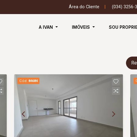
Área do Cliente
|
(034) 3256-
A IVAN
IMÓVEIS
SOU PROPRI
Re
Cód.
84684