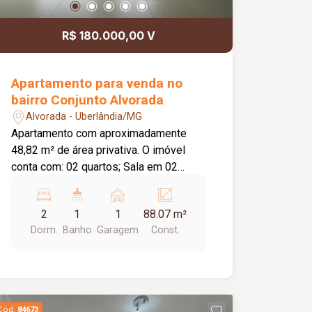
R$ 180.000,00 V
Apartamento para venda no
bairro Conjunto Alvorada
Alvorada - Uberlândia/MG
Apartamento com aproximadamente
48,82 m² de área privativa. O imóvel
conta com: 02 quartos; Sala em 02
ambientes; Banheiro social; Cozinha;
Lavanderia; 01 vaga de garagem; O
2
1
1
88.07 m²
condomínio oferece: Portões
Dorm.
Banho
Garagem
Const.
eletrônicos; Interfone; Portaria;
Elevador; Diferenciais: Piso em
porcelanato; Bancadas em granito;
Ambientes funcionais, bem distribuídos
e ideais para quem busca conforto e
Cód.
84673