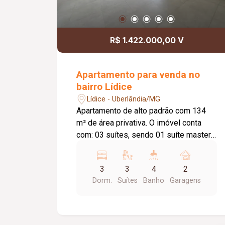
R$ 1.422.000,00 V
Apartamento para venda no
bairro Lídice
Lídice - Uberlândia/MG
Apartamento de alto padrão com 134
m² de área privativa. O imóvel conta
com: 03 suítes, sendo 01 suíte master
com closet independente; Sala em 02
ambientes; Lavabo; Varanda gourmet
3
3
4
2
ampla com bancada e vista livre;
Dorm.
Suítes
Banho
Garagens
Cozinha ampla e integrada; Hall de
circulação com espaço para roupeiro;
Lavanderia independente; Despensa;
02 vagas de garagem livres e cobertas;