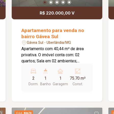
R$ 220.000,00 V
Apartamento para venda no
bairro Gávea Sul
Gávea Sul - Uberlândia/MG
Apartamento com 40,44 m² de área
privativa. O imóvel conta com: 02
quartos; Sala em 02 ambientes;
Banheiro social; Cozinha; Lavanderia; 01
vaga de garagem; O condomínio
2
1
1
75.70 m²
oferece: Portaria 24 horas; Portões
Dorm.
Banho
Garagem
Const.
eletrônicos; Interfone; Câmeras de
segurança; Sistema de alarme; Salão de
festas; Playground; Mercadinho; Gás
canalizado; 02 elevadores; Diferenciais:
Piso em porcelanato e laminado de
Cód.
84674