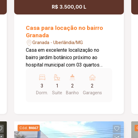
R$ 3.500,00 L
Casa para locação no bairro
Granada
Granada - Uberlândia/MG
Casa em excelente localização no
bairro jardim botânico próximo ao
hospital municipal com 03 quartos
sendo 01 suíte, banheiro social com
box blindex, armário sob pia e espelho,
3
1
2
2
sala em dois ambientes, cozinha toda
Dorm.
Suite
Banho
Garagens
planejada com armários, coifa e
Coocktop, área de lavanderia, área
gourmet com churrasqueira e piscina
aquecida, 02 vagas de garagem
coberta, portão eletrônico, concertina.
Cód.
84667