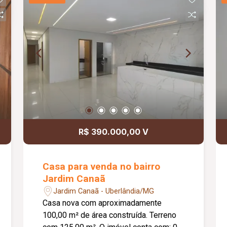
madeira; Bancadas em granito;
Ambientes funcionais e bem
distribuídos, proporcionando conforto e
praticidade. Informações
complementares: Área construída de
75,70 m².
R$ 390.000,00 V
Casa para venda no bairro
Jardim Canaã
Jardim Canaã - Uberlândia/MG
Casa nova com aproximadamente
100,00 m² de área construída. Terreno