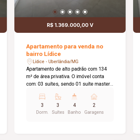
R$ 1.369.000,00 V
Apartamento para venda no
bairro Lídice
Lídice - Uberlândia/MG
Apartamento de alto padrão com 134
m² de área privativa. O imóvel conta
com: 03 suítes, sendo 01 suíte master
com closet independente; Sala em 02
ambientes; Lavabo; Varanda gourmet
3
3
4
2
ampla com bancada; Cozinha ampla e
Dorm.
Suítes
Banho
Garagens
integrada; Hall de circulação com
espaço para roupeiro; Lavanderia;
Despensa; 02 vagas de garagem livres
e cobertas; O condomínio oferece: