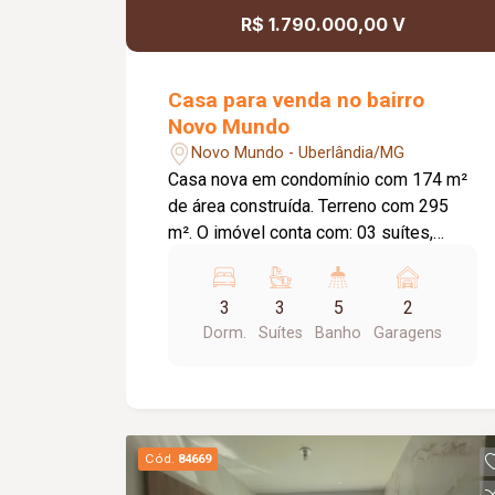
R$ 1.790.000,00 V
Casa para venda no bairro
Novo Mundo
Novo Mundo - Uberlândia/MG
Casa nova em condomínio com 174 m²
de área construída. Terreno com 295
m². O imóvel conta com: 03 suítes,
sendo 01 suíte máster com closet;
Escritório reversível com vista para o
3
3
5
2
condomínio; Sala de estar integrada;
Dorm.
Suítes
Banho
Garagens
Lavabo; Cozinha com bancada; Área
gourmet com churrasqueira; Piscina;
Paisagismo; Lavabo externo;
Lavanderia ampla, coberta e
independente; Corredor lateral; Sala de
Cód.
84669
máquinas; O condomínio oferece: