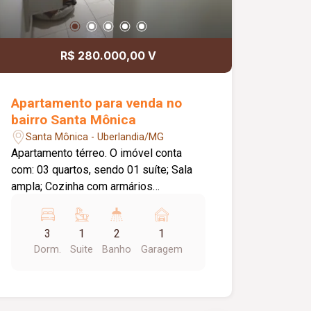
R$ 280.000,00 V
Apartamento para venda no
bairro Santa Mônica
Santa Mônica - Uberlandia/MG
Apartamento térreo. O imóvel conta
com: 03 quartos, sendo 01 suíte; Sala
ampla; Cozinha com armários
planejados; Banheiros com armários
planejados; 01 quarto com armário; 01
3
1
2
1
vaga de garagem; Diferenciais:
Dorm.
Suite
Banho
Garagem
Apartamento térreo; Excelente
localização, proporcionando fácil
acesso a comércios, serviços,
restaurantes e às principais vias da