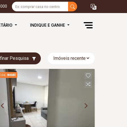
3000
ETÁRIO
INDIQUE E GANHE
finar Pesquisa
Cód.
84683