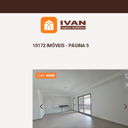
10172 IMÓVEIS - PÁGINA 5
Cód.
84685