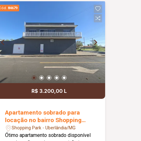
cidade; Ambientes bem distribuídos,
Cód.
84679
oferecendo conforto e praticidade para
toda a família.
R$ 3.200,00 L
Apartamento sobrado para
locação no bairro Shopping
Park
Shopping Park - Uberlândia/MG
Ótimo apartamento sobrado disponível