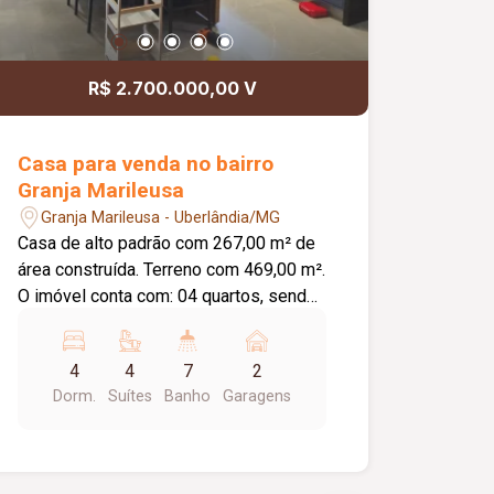
R$ 2.700.000,00 V
Casa para venda no bairro
Granja Marileusa
Granja Marileusa - Uberlândia/MG
Casa de alto padrão com 267,00 m² de
área construída. Terreno com 469,00 m².
O imóvel conta com: 04 quartos, sendo
01 suíte master com closet e 01 suíte;
02 banheiros completos; Lavabo; Sala
4
4
7
2
de estar com pé-direito duplo integrada
Dorm.
Suítes
Banho
Garagens
à sala de jantar; Cozinha integrada com
armários planejados, torre quente e ilha;
Escritório; Área gourmet com
churrasqueira automatizada; Quintal