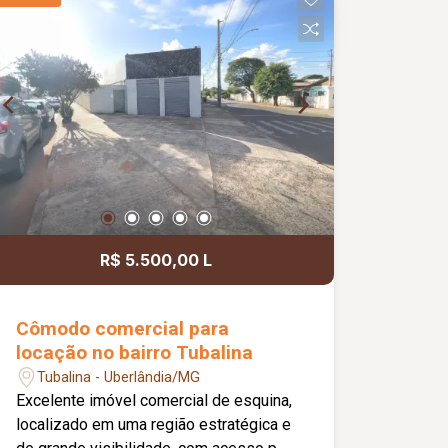
granito, 03 quartos, sendo 01 suíte, 02
quartos com armários, banheiro social,
área de serviço e 02 vagas de garagem
cobertas. O condomínio dispõe de
portão e porteiro eletrônico, além de
água e gás canalizados,
proporcionando mais segurança,
comodidade e economia no dia a dia.
Uma excelente opção para morar com
conforto em uma das regiões mais
valorizadas da cidade.
R$ 5.500,00 L
Cômodo comercial para
locação no bairro Tubalina
Tubalina - Uberlândia/MG
Excelente imóvel comercial de esquina,
localizado em uma região estratégica e