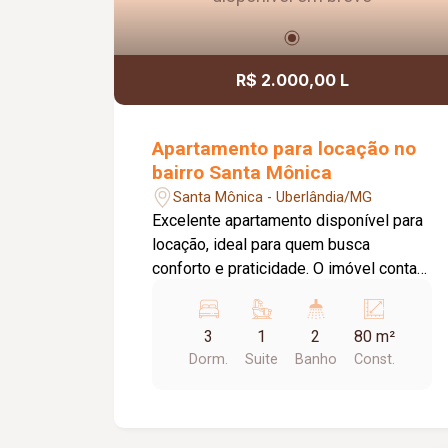
R$ 2.000,00 L
Apartamento para locação no
bairro Santa Mônica
Santa Mônica - Uberlândia/MG
Excelente apartamento disponível para
locação, ideal para quem busca
conforto e praticidade. O imóvel conta
com 03 quartos, sendo 01 suíte, sala
aconchegante, cozinha, 01 banheiro
3
1
2
80 m²
social, área de serviço e 01 vaga de
Dorm.
Suite
Banho
Const.
estacionamento. Ambientes bem
distribuídos, proporcionando
funcionalidade e comodidade para toda
a família.