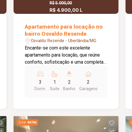
R$ 5.000,00
R$ 4.900,00 L
Apartamento para locação no
bairro Osvaldo Resende
Osvaldo Rezende - Uberlândia/MG
Encante-se com este excelente
apartamento para locação, que reúne
conforto, sofisticação e uma completa
infraestrutura de lazer. O imóvel conta
com 03 quartos, todos com armários
3
1
2
2
planejados, sendo 01 suíte. A sala é
Dorm.
Suite
Banho
Garagens
ampla, integrada em 02 ambientes,
equipada com móveis planejados e ar-
condicionado, proporcionando um
ambiente moderno, aconchegante e
funcional. Um dos grandes destaques é
Cód.
84746
a ampla sacada gourmet, totalmente