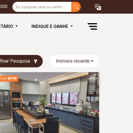
3000
ETÁRIO
INDIQUE E GANHE
finar Pesquisa
Cód.
84778