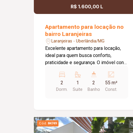
R$ 1.600,00 L
Apartamento para locação no
bairro Laranjeiras
Laranjeiras - Uberlândia/MG
Excelente apartamento para locação,
ideal para quem busca conforto,
praticidade e segurança. O imóvel conta
com 02 quartos, ambos com armários
planejados, sendo 01 suíte. O banheiro
2
1
2
55 m²
da suíte possui box em vidro e armário
Dorm.
Suite
Banho
Const.
sob a pia. A sala é aconchegante,
equipada com ar-condicionado e
integrada à sacada, proporcionando um
ambiente agradável e bem iluminado. A
cozinha dispõe de armários, e a área de
Cód.
84749
serviço também conta com armário,