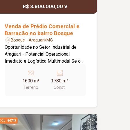
privilegiada e grande potencial para
R$ 3.900.000,00 V
instalação ou expansão de suas
atividades. Agende uma visita e
conheça o espaço ideal para o sucesso
Venda de Prédio Comercial e
do seu negócio!
Barracão no bairro Bosque
Bosque - Araguari/MG
Oportunidade no Setor Industrial de
Araguari - Potencial Operacional
Imediato e Logística Multimodal Se o
crescimento da sua empresa exige
visibilidade estratégica, eficiência de
1600 m²
1780 m²
fluxo operacional e infraestrutura
Terreno
Const.
pronta, este ativo imobiliário entrega a
solução definitiva. Com localização
privilegiada no coração do Setor
Industrial de Araguari, o imóvel está
estrategicamente situado no principal
Cód.
84743
vetor de acesso e escoamento da