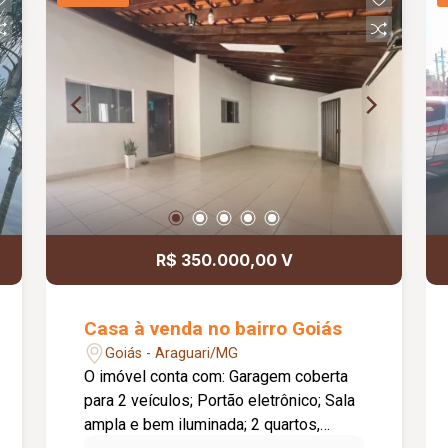
horas, 02 elevadores sociais, gás
canalizado, quadra esportiva, piscina,
salão de festas e pet place,
proporcionando mais comodidade,
lazer e qualidade de vida para toda a
família.
R$ 350.000,00 V
Casa à venda no bairro Goiás
Goiás - Araguari/MG
O imóvel conta com: Garagem coberta
para 2 veículos; Portão eletrônico; Sala
ampla e bem iluminada; 2 quartos,