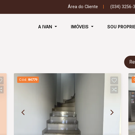
Área do Cliente
|
(034) 3256-
A IVAN
IMÓVEIS
SOU PROPRI
Re
Cód.
84779