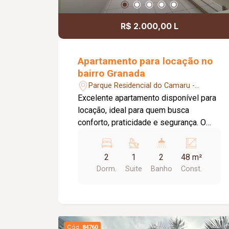
R$ 2.000,00 L
Apartamento para locação no
bairro Granada
Parque Residencial do Camaru -
Uberlândia/MG
Excelente apartamento disponível para
locação, ideal para quem busca
conforto, praticidade e segurança. O
imóvel conta com 02 quartos, sendo 01
suíte com ar-condicionado, sala
2
1
2
48 m²
aconchegante equipada com painel para
Dorm.
Suite
Banho
Const.
TV, televisão e ar-condicionado, cozinha
com armários planejados, cooktop e
geladeira, banheiro social, área de
serviço, elevador e 01 vaga de
estacionamento. O condomínio oferece
Cód.
84760