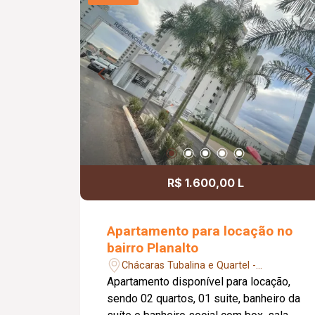
portaria 24 horas e salão de festas,
proporcionando mais segurança,
comodidade e qualidade de vida aos
moradores.
R$ 1.600,00 L
Apartamento para locação no
bairro Planalto
Chácaras Tubalina e Quartel -
Uberlândia/MG
Apartamento disponível para locação,
sendo 02 quartos, 01 suite, banheiro da