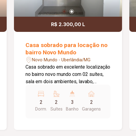
R$ 2.300,00 L
Casa sobrado para locação no
bairro Novo Mundo
Novo Mundo - Uberlândia/MG
Casa sobrado em excelente localização
no bairro novo mundo com 02 suítes,
sala em dois ambientes, lavabo,
cozinha toda planejada com armários,
Coocktop e suggar, área de lavanderia,
2
2
3
2
02 vagas de garagem, portão
Dorm.
Suítes
Banho
Garagens
eletrônico.