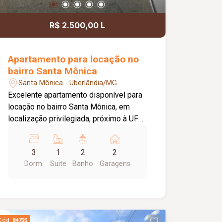
R$ 2.500,00 L
Apartamento para locação no
bairro Santa Mônica
Santa Mônica - Uberlândia/MG
Excelente apartamento disponível para
locação no bairro Santa Mônica, em
localização privilegiada, próximo à UFU.
Com aproximadamente 95 m² de área
privativa, o imóvel oferece ambientes
3
1
2
2
amplos, bem distribuídos e ideais para
Dorm.
Suite
Banho
Garagens
quem busca conforto e praticidade. O
apartamento é composto por sala
espaçosa em 02 ambientes com
sacada, cozinha planejada com
armários embutidos e bancada em
Cód.
84755