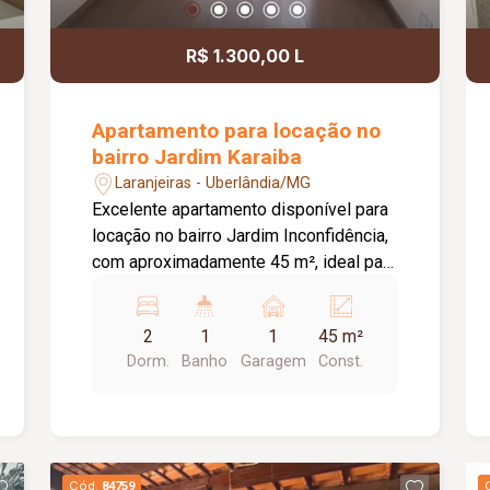
R$ 1.300,00 L
Apartamento para locação no
bairro Jardim Karaiba
Laranjeiras - Uberlândia/MG
Excelente apartamento disponível para
locação no bairro Jardim Inconfidência,
com aproximadamente 45 m², ideal para
quem busca conforto, praticidade e uma
excelente infraestrutura de lazer e
2
1
1
45 m²
segurança. O imóvel é composto por
Dorm.
Banho
Garagem
Const.
sala com sacada, cozinha, 02 quartos,
banheiro social e 01 vaga de garagem,
oferecendo ambientes bem
distribuídos e funcionais para o dia a
dia. O condomínio conta com portaria 24
Cód.
84759