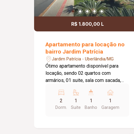
R$ 1.800,00 L
Apartamento para locação no
bairro Jardim Patrícia
Jardim Patrícia - Uberlândia/MG
Ótimo apartamento disponível para
locação, sendo 02 quartos com
armários, 01 suite, sala com sacada,
cozinha com armário, banheiro sócia
com box e armário, área de serviço com
2
1
1
1
armário, elevador privativo, 01 vaga de
Dorm.
Suite
Banho
Garagem
estacionamento, portaria 24 horas,
piscina, academia, quiosque com
churrasqueira, salão de festas,
playground, brinquedoteca, área pet,