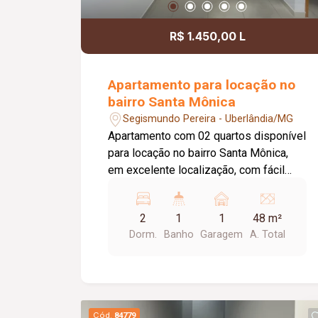
R$ 1.450,00 L
Apartamento para locação no
bairro Santa Mônica
Segismundo Pereira - Uberlândia/MG
Apartamento com 02 quartos disponível
para locação no bairro Santa Mônica,
em excelente localização, com fácil
acesso a comércios, supermercados,
escolas e demais conveniências da
2
1
1
48 m²
região. O imóvel dispõe de sala
Dorm.
Banho
Garagem
A. Total
aconchegante, cozinha funcional,
banheiro social, área de serviço e 01
vaga de garagem, oferecendo
praticidade e conforto para o dia a dia.
O valor do aluguel já inclui a taxa de
Cód.
84779