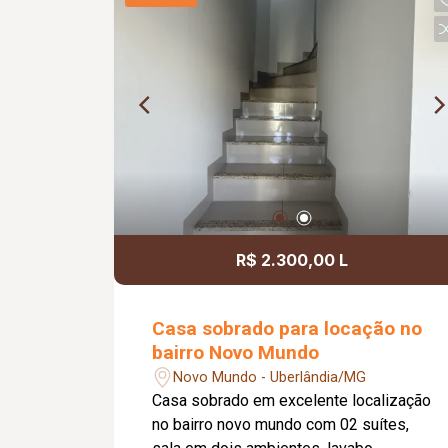
condomínio, proporcionando mais
comodidade, economia e
previsibilidade nos custos mensais.
Uma excelente oportunidade para quem
busca um imóvel bem localizado e
pronto para morar.
R$ 2.300,00 L
Casa sobrado para locação no
bairro Novo Mundo
Novo Mundo - Uberlândia/MG
Casa sobrado em excelente localização
no bairro novo mundo com 02 suítes,