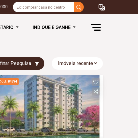
3000
ETÁRIO
INDIQUE E GANHE
finar Pesquisa
Cód.
84794