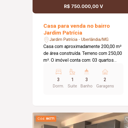
R$ 750.000,00 V
Casa para venda no bairro
Jardim Patrícia
Jardim Patrícia - Uberlândia/MG
Casa com aproximadamente 200,00 m²
de área construída. Terreno com 250,00
m². O imóvel conta com: 03 quartos
com armários embutidos, sendo 01
suíte; Sala ampla em 02 ambientes;
3
1
3
2
Lavabo; Banheiro social; Cozinha com
Dorm.
Suite
Banho
Garagens
armários embutidos; Área de serviço;
Espaço gourmet com churrasqueira,
balcão e painel para TV; 02 vagas de
garagem; Diferenciais: Marcenaria
completa; Teto rebaixado em gesso;
Cód.
84771
Piso em porcelanato; Ambientes