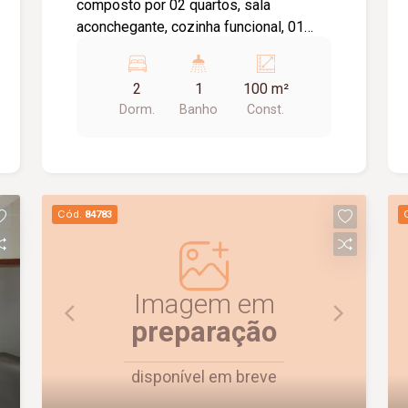
composto por 02 quartos, sala
aconchegante, cozinha funcional, 01
banheiro social com box em vidro, área
de serviço e 02 vagas de garagem. O
2
1
100 m²
imóvel oferece um ambiente prático e
Dorm.
Banho
Const.
confortável, sendo uma excelente
opção para quem busca comodidade e
funcionalidade no dia a dia.
Cód.
84783
Imagem em
preparação
disponível em breve