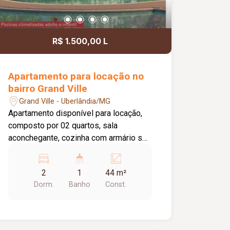
R$ 1.500,00 L
Apartamento para locação no
bairro Grand Ville
Grand Ville - Uberlândia/MG
Apartamento disponível para locação,
composto por 02 quartos, sala
aconchegante, cozinha com armário sob
a pia, área de serviço, 01 banheiro
social e 01 vaga de estacionamento. O
2
1
44 m²
edifício conta com elevador,
Dorm.
Banho
Const.
proporcionando mais praticidade no dia
a dia. O condomínio oferece uma
excelente infraestrutura de lazer e
segurança, com portaria 24 horas,