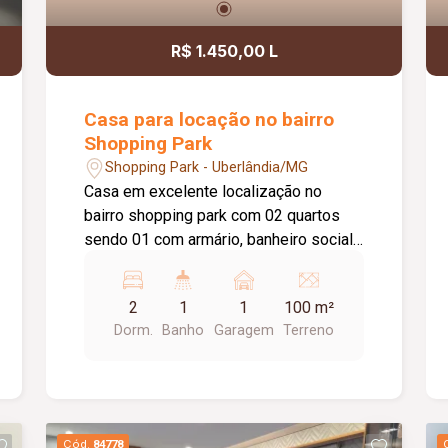
R$ 1.450,00 L
Casa para locação no bairro
Shopping Park
Shopping Park - Uberlândia/MG
Casa em excelente localização no
bairro shopping park com 02 quartos
sendo 01 com armário, banheiro social
com box blindex, sala em dois
ambientes, cozinha com armário sob
2
1
1
100 m²
pia, área de serviço, 01 vaga de
Dorm.
Banho
Garagem
Terreno
garagem, câmeras de segurança.
Cód.
84778