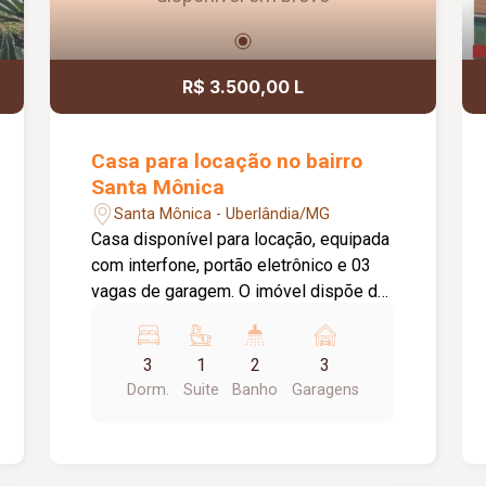
R$ 3.500,00 L
Casa para locação no bairro
Santa Mônica
Santa Mônica - Uberlândia/MG
Casa disponível para locação, equipada
com interfone, portão eletrônico e 03
vagas de garagem. O imóvel dispõe de
sala de estar, sala de TV, sala de jantar,
03 quartos, sendo 02 com armários
3
1
2
3
embutidos e 01 suíte com box em
Dorm.
Suite
Banho
Garagens
blindex e espelho, além de banheiro
social completo. A cozinha conta com
armários, proporcionando mais
praticidade no dia a dia, e a lavanderia é