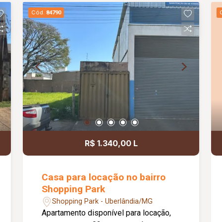
independente, oferecendo maior
Cód.
84790
funcionalidade. Todos os ambientes
possuem piso em cerâmica, garantindo
fácil manutenção. Uma excelente opção
para quem busca conforto, segurança e
espaços amplos para toda a família.
R$ 1.340,00 L
Casa para locação no bairro
Shopping Park
Shopping Park - Uberlândia/MG
Apartamento disponível para locação,