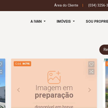
Área do Cliente
|
(034) 3256-
A IVAN
IMÓVEIS
SOU PROPRI
Re
Cód.
84795
Imagem em
preparação
disponível em breve