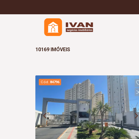
10169 IMÓVEIS
Cód.
84796