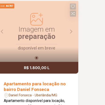
academia, piscina, salão de festas,
Cód.
84787
brinquedoteca e quadra esportiva,
garantindo conforto, comodidade e
qualidade de vida para toda a família.
Imagem em
preparação
disponível em breve
R$ 1.800,00 L
Apartamento para locação no
bairro Daniel Fonseca
Daniel Fonseca - Uberlândia/MG
Apartamento disponível para locação,