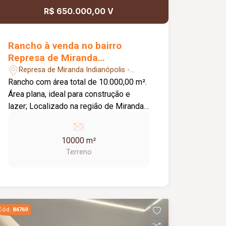
R$ 650.000,00 V
Rancho à venda no bairro
Represa de Miranda
Indianópolis
Represa de Miranda Indianópolis -
Indianópolis/MG
Rancho com área total de 10.000,00 m².
Área plana, ideal para construção e
lazer; Localizado na região de Miranda,
em Indianópolis; Apenas 3 km de
estrada de terra; Região com excelente
10000 m²
potencial de valorização;
Terreno
Cód.
84769