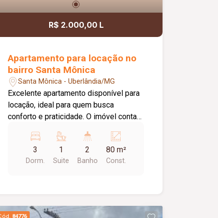
R$ 2.000,00 L
Apartamento para locação no
bairro Santa Mônica
Santa Mônica - Uberlândia/MG
Excelente apartamento disponível para
locação, ideal para quem busca
conforto e praticidade. O imóvel conta
com 03 quartos, sendo 01 suíte, sala
aconchegante, cozinha, 01 banheiro
3
1
2
80 m²
social, área de serviço e 01 vaga de
Dorm.
Suite
Banho
Const.
estacionamento. Ambientes bem
distribuídos, proporcionando
funcionalidade e comodidade para toda
a família.
Cód.
84776