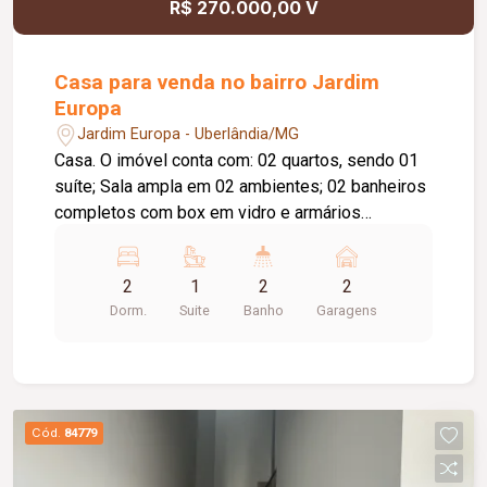
R$ 270.000,00 V
Casa para venda no bairro Jardim
Europa
Jardim Europa - Uberlândia/MG
Casa. O imóvel conta com: 02 quartos, sendo 01
suíte; Sala ampla em 02 ambientes; 02 banheiros
completos com box em vidro e armários
planejados; Cozinha com armários planejados;
Lavanderia independente; Área gourmet com
2
1
2
2
churrasqueira e pia; 02 vagas de garagem
Dorm.
Suite
Banho
Garagens
cobertas; Diferenciais: Armários planejados na
cozinha, nos quartos e nos banheiros; Teto
rebaixado em gesso na sala e no corredor dos
quartos; 02 claraboias, proporcionando excelente
iluminação natural e ventilação; Construção em
Cód.
84779
laje, oferecendo maior conforto térmico e
durabilidade; Portão eletrônico; Sistema de