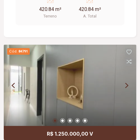
Excelente opção para construção residencial;
420.84 m²
420.84 m²
Local com alto potencial de valorização
Terreno
A. Total
imobiliária; Ideal para quem busca exclusividade,
qualidade de vida e a oportunidade de construir
um lar personalizado em um ambiente planejado.
Cód.
84791
R$ 1.250.000,00 V