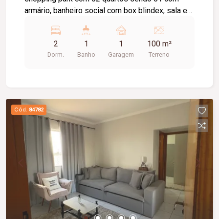
armário, banheiro social com box blindex, sala em
dois ambientes, cozinha com armário sob pia,
área de serviço, 01 vaga de garagem, câmeras de
2
1
1
100 m²
segurança.
Dorm.
Banho
Garagem
Terreno
Cód.
84782