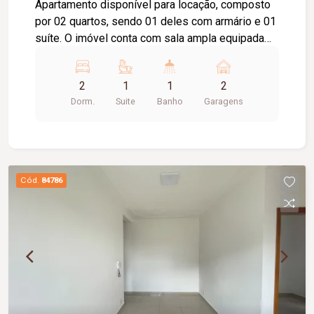
Apartamento disponível para locação, composto
por 02 quartos, sendo 01 deles com armário e 01
suíte. O imóvel conta com sala ampla equipada
com painel para TV, sacada, cozinha com
armários, cooktop e sugar, área de serviço com
2
1
1
2
armário, banheiro social com box em vidro e
Dorm.
Suite
Banho
Garagens
armário. Possui ainda 02 vagas de garagem,
oferecendo praticidade e comodidade para o dia
a dia. Excelente opção para quem busca conforto,
funcionalidade e uma ótima estrutura.
Cód.
84786