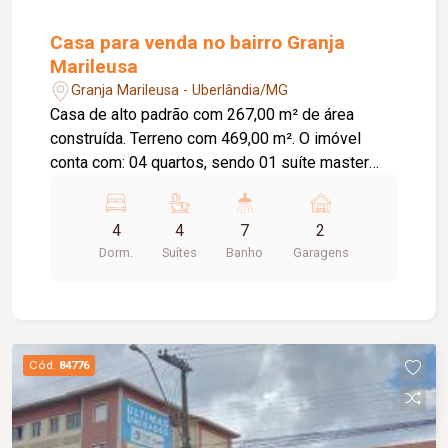
Casa para venda no bairro Granja
Marileusa
Granja Marileusa - Uberlândia/MG
Casa de alto padrão com 267,00 m² de área
construída. Terreno com 469,00 m². O imóvel
conta com: 04 quartos, sendo 01 suíte master
com closet e 01 suíte; 02 banheiros completos;
Lavabo; Sala de estar com pé-direito duplo
4
4
7
2
integrada à sala de jantar; Cozinha integrada com
Dorm.
Suítes
Banho
Garagens
armários planejados, torre quente e ilha;
Escritório; Área gourmet com churrasqueira
automatizada; Quintal gramado com árvores
frutíferas; 02 vagas de garagem cobertas;
Diferenciais: Projeto arquitetônico
Cód.
84776
contemporâneo em estilo industrial; Piso térreo
em porcelanato e piso superior em vinílico;
Escada com acabamento amadeirado Cumaru;