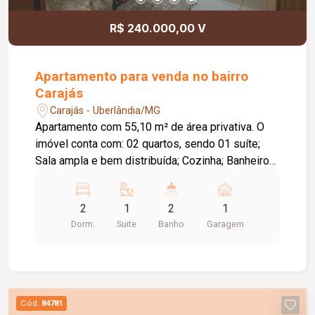
R$ 240.000,00 V
Apartamento para venda no bairro
Carajás
Carajás - Uberlândia/MG
Apartamento com 55,10 m² de área privativa. O
imóvel conta com: 02 quartos, sendo 01 suíte;
Sala ampla e bem distribuída; Cozinha; Banheiro
social; 01 vaga de garagem coberta; Diferenciais:
Completo em armários planejados nos quartos,
2
1
2
1
cozinha e banheiros; Localizado no 2º andar,
Dorm.
Suite
Banho
Garagem
proporcionando boa ventilação e iluminação
natural; Ambientes funcionais, modernos e
prontos para morar.
Cód.
84781