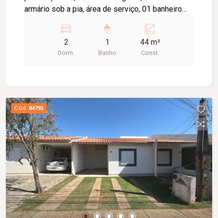
armário sob a pia, área de serviço, 01 banheiro
social e 01 vaga de estacionamento. O edifício
conta com elevador, proporcionando mais
2
1
44 m²
praticidade no dia a dia. O condomínio oferece
Dorm.
Banho
Const.
uma excelente infraestrutura de lazer e
segurança, com portaria 24 horas, academia,
piscina, salão de festas, brinquedoteca e quadra
esportiva, garantindo conforto, comodidade e
qualidade de vida para toda a família.
Cód.
84793