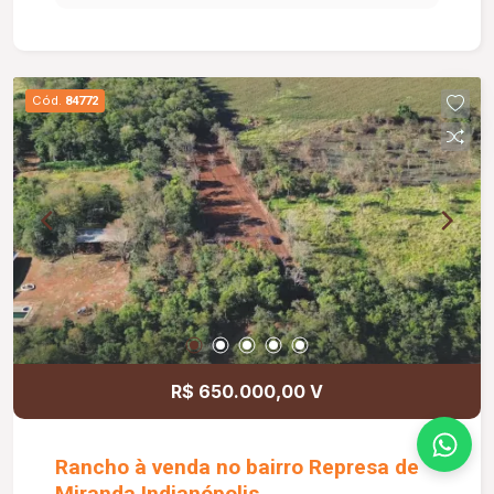
natural. A cozinha dispõe de armários, além de
área de serviço independente. O banheiro social
também é equipado com box em vidro e armário
sob a pia. O apartamento possui elevador e 01
Cód.
84772
vaga de estacionamento. O condomínio oferece
portaria 24 horas, salão de festas, academia,
playground e quadra esportiva, proporcionando
mais comodidade, segurança e qualidade de vida
para toda a família.
R$ 650.000,00 V
Rancho à venda no bairro Represa de
Miranda Indianópolis