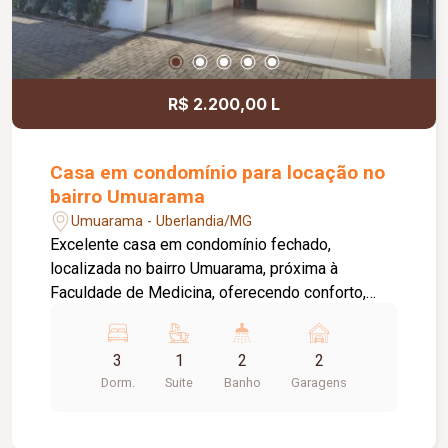
R$ 2.200,00 L
Casa em condomínio para locação no
bairro Umuarama
Umuarama - Uberlandia/MG
Excelente casa em condomínio fechado,
localizada no bairro Umuarama, próxima à
Faculdade de Medicina, oferecendo conforto,
segurança e praticidade. O condomínio conta com
portão e porteiro eletrônicos, câmeras de
3
1
2
2
segurança e sistema de monitoramento,
Dorm.
Suite
Banho
Garagens
proporcionando mais tranquilidade aos
moradores. O imóvel dispõe de 02 vagas de
garagem livres, sala ampla para 02 ambientes