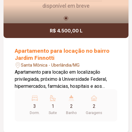
disponível em breve
R$ 4.500,00 L
Apartamento para locação no bairro
Jardim Finnotti
Santa Mônica - Uberlândia/MG
Apartamento para locação em localização
privilegiada, próximo à Universidade Federal,
hipermercados, farmácias, hospitais e aos
principais serviços da região. O imóvel conta com
03 quartos, sendo 01 suíte ampla com closet,
3
1
2
2
oferecendo conforto e praticidade para toda a
Dorm.
Suite
Banho
Garagens
família. Possui sala espaçosa com vista livre,
ambientes bem distribuídos e excelente
iluminação natural. Destaque para a varanda