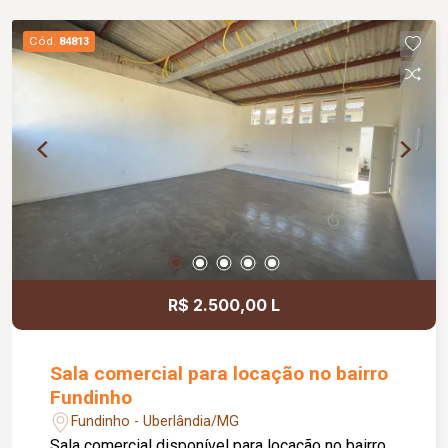
jardim e área de convivência compartilhada,
banheiros feminino e masculino com
Cód.
84813
acessibilidade, controle de acesso facial, água
inclusa no condomínio, zelador e limpeza das
áreas comuns, copa, DML (Depósito de Material
de Limpeza), sistema de ronda, alarme, câmeras
de segurança e internet disponível. Como
diferencial, existe a possibilidade de ampliação
da área da sala, conforme a necessidade do
locatário. Entre em contato para mais
informações e agende uma visita.
R$ 2.500,00 L
Sala comercial para locação no bairro
Fundinho
Fundinho - Uberlândia/MG
Sala comercial disponível para locação no bairro