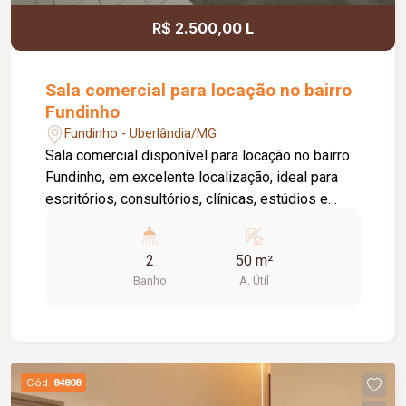
R$ 2.500,00 L
Sala comercial para locação no bairro
Fundinho
Fundinho - Uberlândia/MG
Sala comercial disponível para locação no bairro
Fundinho, em excelente localização, ideal para
escritórios, consultórios, clínicas, estúdios e
profissionais liberais. O imóvel possui
aproximadamente 50 m², forro em gesso, copa,
2
50 m²
ponto de água, interfone e acesso por senha,
Banho
A. Útil
oferecendo praticidade e funcionalidade para o
dia a dia da sua empresa. O prédio comercial
conta com excelente infraestrutura, incluindo
jardim e área de convivência compartilhada,
banheiros feminino e masculino com
Cód.
84808
acessibilidade, controle de acesso facial, água