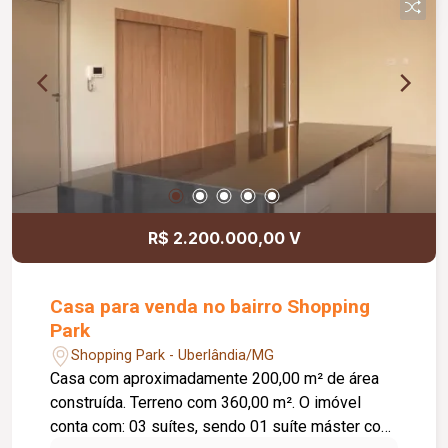
inclusa no condomínio, zelador e limpeza das
áreas comuns, copa, DML (Depósito de Material
de Limpeza), sistema de ronda, alarme, câmeras
de segurança e internet disponível. Como
diferencial, existe a possibilidade de ampliação
da área da sala, conforme a necessidade do
locatário. Entre em contato para mais
informações e agende uma visita.
R$ 2.200.000,00 V
Casa para venda no bairro Shopping
Park
Shopping Park - Uberlândia/MG
Casa com aproximadamente 200,00 m² de área
construída. Terreno com 360,00 m². O imóvel
conta com: 03 suítes, sendo 01 suíte máster com