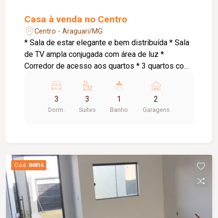
Casa à venda no Centro
Centro - Araguari/MG
* Sala de estar elegante e bem distribuída * Sala
de TV ampla conjugada com área de luz *
Corredor de acesso aos quartos * 3 quartos com
suíte, sendo: * Suíte master com armários
planejados e banheira de hidromassagem * 1
3
3
1
2
suíte com armários planejados * Cozinha
Dorm.
Suítes
Banho
Garagens
conjugada com área gourmet ampla *
Churrasqueira a carvão * Espaço externo com
piso * Área de serviço * Pequena despensa *
Banheiro social * Garagem para 2 carros
pequenos * Portão eletrônico * 2 interfones para
Cód.
84816
maior comodidade e acessibilidade * Energia
solar atendendo as 3 suítes, proporcionando
mais economia e eficiência energética