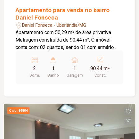
Apartamento para venda no bairro
Daniel Fonseca
Daniel Fonseca - Uberlândia/MG
Apartamento com 50,29 m² de área privativa.
Metragem construída de 90,44 m². O imóvel
conta com: 02 quartos, sendo 01 com armário
embutido e 01 com ar-condicionado; Sala em 02
ambientes; Banheiro social com armário e box em
2
1
1
90.44 m²
blindex; Cozinha com armário; Lavanderia; 01
Dorm.
Banho
Garagem
Const.
vaga de garagem coberta; O condomínio oferece:
Portões eletrônicos; Interfone; Cerca concertina;
Sistema de alarme; Elevador. Diferenciais:
Ambientes funcionais e bem distribuídos,
proporcionando conforto e praticidade para o dia
Cód.
84804
a dia.