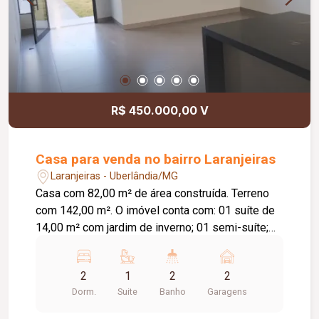
R$ 450.000,00 V
Casa para venda no bairro Laranjeiras
Laranjeiras - Uberlândia/MG
Casa com 82,00 m² de área construída. Terreno
com 142,00 m². O imóvel conta com: 01 suíte de
14,00 m² com jardim de inverno; 01 semi-suíte;
Sala e cozinha integradas com pé-direito de 4,00
m; Área gourmet; Diferenciais: Piso em
2
1
2
2
porcelanato Via Rosa Tipo A com rodapé
Dorm.
Suite
Banho
Garagens
embutido; Tubulação Amanco; Louças Deca; Gás
encanado; Esquadrias em alumínio preto; Porta da