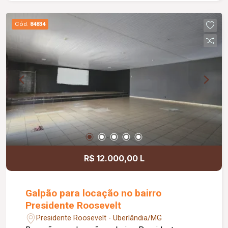
gourmet com churrasqueira, ideal para momentos
de lazer e confraternização. O apartamento
Cód.
84834
dispõe ainda de elevador e 02 vagas de
garagem.
R$ 12.000,00 L
Galpão para locação no bairro
Presidente Roosevelt
Presidente Roosevelt - Uberlândia/MG