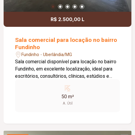
informações e agende uma visita.
R$ 2.500,00 L
Sala comercial para locação no bairro
Fundinho
Fundinho - Uberlândia/MG
Sala comercial disponível para locação no bairro
Fundinho, em excelente localização, ideal para
escritórios, consultórios, clínicas, estúdios e
profissionais liberais. O imóvel possui
aproximadamente 50 m², forro em gesso, copa,
50 m²
ponto de água, interfone e acesso por senha,
A. Útil
oferecendo praticidade e funcionalidade para o
dia a dia da sua empresa. O prédio comercial
conta com excelente infraestrutura, incluindo
jardim e área de convivência compartilhada,
banheiros feminino e masculino com