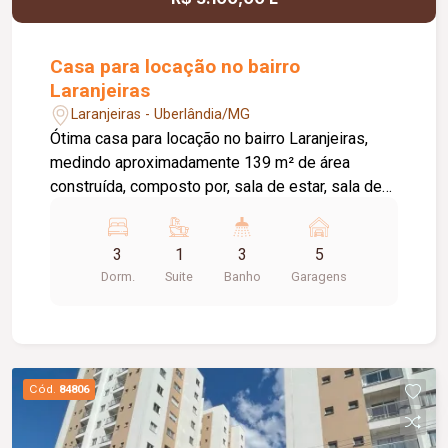
oferecer conforto, sofisticação e funcionalidade.
Casa para locação no bairro
Laranjeiras
Laranjeiras - Uberlândia/MG
Ótima casa para locação no bairro Laranjeiras,
medindo aproximadamente 139 m² de área
construída, composto por, sala de estar, sala de
jantar ampla com cozinha auxiliar, 03 quartos
sendo 01 suite, banheiro social, cozinha com
3
1
3
5
armários planejados cooktop e geladeira,
Dorm.
Suite
Banho
Garagens
despensa e área de serviço, banheiro externo,
varanda, pelo menos 05 vagas de garagem,
portão eletrônico, cerca concertina, e aquecedor
solar.
Cód.
84806