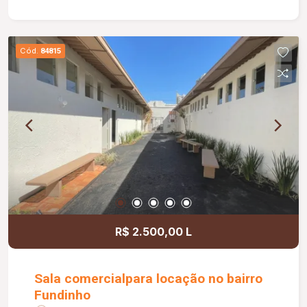
sala medindo 2,50 x 1,20 m; Portão basculante de
3,00 m; Preparação para água quente nos
banheiros e cozinha; Banheiros com box e ducha
Cód.
84815
higiênica; Paisagismo completo; Muros com
concertina e cerca elétrica, proporcionando mais
segurança.
R$ 2.500,00 L
Sala comercialpara locação no bairro
Fundinho