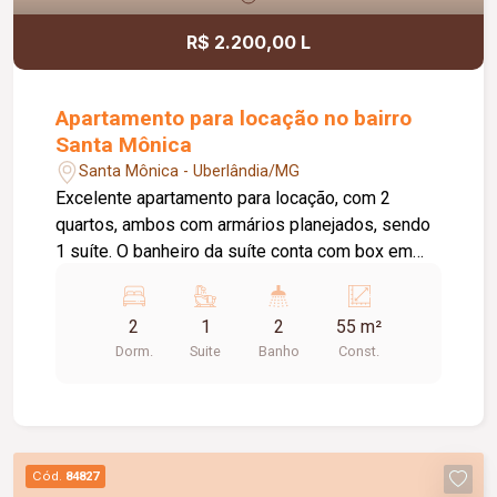
R$ 2.200,00 L
Apartamento para locação no bairro
Santa Mônica
Santa Mônica - Uberlândia/MG
Excelente apartamento para locação, com 2
quartos, ambos com armários planejados, sendo
1 suíte. O banheiro da suíte conta com box em
vidro e armário sob a pia. O imóvel possui sala
ampla e bem iluminada, sacada com
2
1
2
55 m²
churrasqueira, cozinha com armários planejados e
Dorm.
Suite
Banho
Const.
cooktop, área de serviço com armário e banheiro
social com box em vidro e armário sob a pia. O
condomínio oferece elevador e academia. O
apartamento dispõe ainda de 1 vaga de garagem
com capacidade para 2 carros. Um imóvel
Cód.
84827
confortável, funcional e pronto para morar.