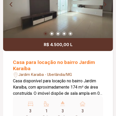
R$ 4.500,00 L
Casa para locação no bairro Jardim
Karaíba
Jardim Karaiba - Uberlândia/MG
Casa disponível para locação no bairro Jardim
Karaíba, com aproximadamente 174 m² de área
construída. O imóvel dispõe de sala ampla em 02
ambientes, 03 quartos, sendo 02 com armários e
01 suíte, banheiro social com armário, cozinha
3
1
3
3
americana planejada com armários, fogão