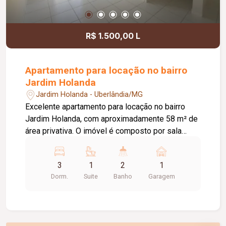
receber sua empresa.
R$ 1.500,00 L
Apartamento para locação no bairro
Jardim Holanda
Jardim Holanda - Uberlândia/MG
Excelente apartamento para locação no bairro
Jardim Holanda, com aproximadamente 58 m² de
área privativa. O imóvel é composto por sala
integrada à cozinha, que conta com armários
planejados e bancada, área de serviço, 03
3
1
2
1
quartos, sendo 02 com armários planejados e 01
Dorm.
Suite
Banho
Garagem
suíte. Possui ainda 01 banheiro social com box
em vidro e armário, hall com roupeiro e 01 vaga
de garagem com acesso pela rua lateral. Uma
excelente opção para quem busca conforto,