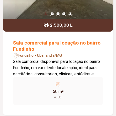
locatário. Entre em contato para mais
informações e agende uma visita.
R$ 2.500,00 L
Sala comercial para locação no bairro
Fundinho
Fundinho - Uberlândia/MG
Sala comercial disponível para locação no bairro
Fundinho, em excelente localização, ideal para
escritórios, consultórios, clínicas, estúdios e
profissionais liberais. O imóvel possui
aproximadamente 50 m², forro em gesso, copa,
50 m²
ponto de água, interfone e acesso por senha,
A. Útil
oferecendo praticidade e funcionalidade para o
dia a dia da sua empresa. O prédio comercial
conta com excelente infraestrutura, incluindo