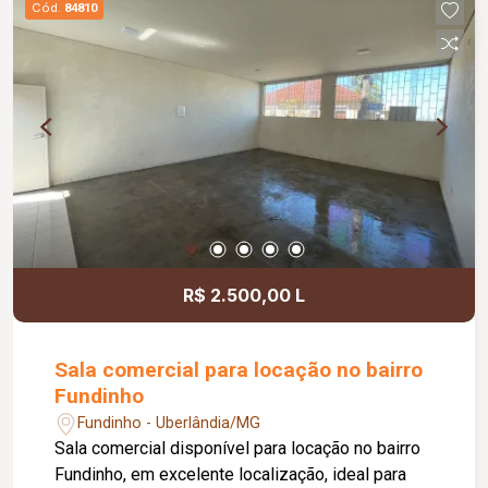
Cód.
84810
acessibilidade, controle de acesso facial, água
inclusa no condomínio, zelador e limpeza das
áreas comuns, copa, DML (Depósito de Material
de Limpeza), sistema de ronda, alarme, câmeras
de segurança e internet disponível. Como
diferencial, existe a possibilidade de ampliação
da área da sala, conforme a necessidade do
locatário. Entre em contato para mais
informações e agende uma visita.
R$ 2.500,00 L
Sala comercial para locação no bairro
Fundinho
Fundinho - Uberlândia/MG
Sala comercial disponível para locação no bairro
Fundinho, em excelente localização, ideal para