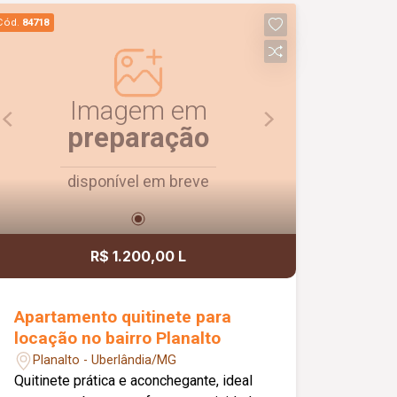
carga e descarga, escritório e
Cód.
84718
banheiros masculino e feminino,
oferecendo uma estrutura completa
para atender às necessidades da sua
empresa. Uma excelente oportunidade
Imagem em
para quem busca um imóvel funcional,
preparação
com ótima visibilidade e pronto para
impulsionar o seu negócio.
disponível em breve
R$ 1.200,00 L
Apartamento quitinete para
locação no bairro Planalto
Planalto - Uberlândia/MG
Quitinete prática e aconchegante, ideal