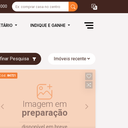
3000
ETÁRIO
INDIQUE E GANHE
finar Pesquisa
Cód.
84721
Imagem em
preparação
disponível em breve