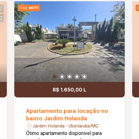
de mercadorias. Conta ainda com doca
Cód.
84719
para carga e descarga, escritório e
banheiros masculino e feminino,
proporcionando uma estrutura funcional
e preparada para atender às
necessidades da sua empresa. Uma
excelente oportunidade para instalar ou
expandir seu negócio em uma
localização estratégica e de grande
destaque comercial.
R$ 1.650,00 L
Apartamento para locação no
bairro Jardim Holanda
Jardim Holanda - Uberlandia/MG
Ótimo apartamento disponível para