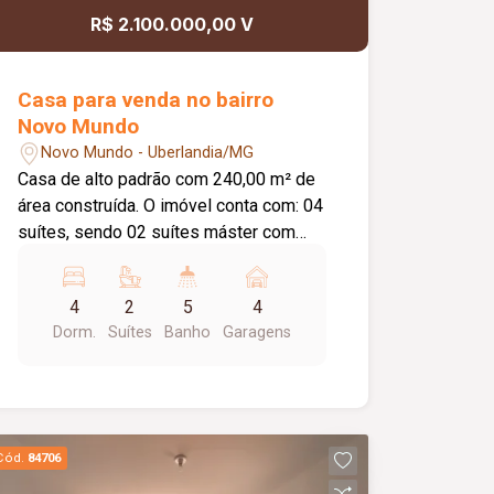
garantindo conforto e qualidade de vida
R$ 2.100.000,00 V
para toda a família. Agende sua visita e
venha conhecer essa excelente
oportunidade!
Casa para venda no bairro
Novo Mundo
Novo Mundo - Uberlandia/MG
Casa de alto padrão com 240,00 m² de
área construída. O imóvel conta com: 04
suítes, sendo 02 suítes máster com
closet, cubas duplas e chuveiros de
teto duplos; Escritório reversível para
4
2
5
4
um 5º quarto; Sala ampla com
Dorm.
Suítes
Banho
Garagens
ambientes integrados; Espaço gourmet
com churrasqueira a carvão em balanço;
Piscina aquecida com cascata; Deck
em madeira; Jardim interno;
Paisagismo completo; Diferenciais:
Cód.
84706
Projeto de alto padrão com arquitetura