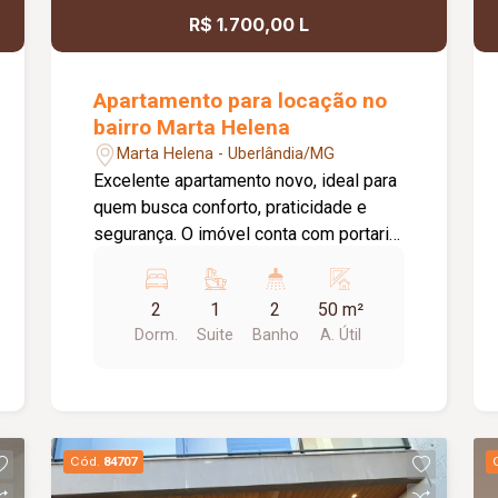
R$ 1.700,00 L
Apartamento para locação no
bairro Marta Helena
Marta Helena - Uberlândia/MG
Excelente apartamento novo, ideal para
quem busca conforto, praticidade e
segurança. O imóvel conta com portaria
remota, 01 vaga de estacionamento e
02 elevadores. Possui sala em 02
2
1
2
50 m²
ambientes, cozinha estilo americana
Dorm.
Suite
Banho
A. Útil
planejada com armários, área de
serviço conjugada e hall de acesso para
02 quartos, sendo 01 deles com
armário embutido e 01 suíte. O banheiro
social e o banheiro da suíte são
Cód.
84707
equipados com box em vidro, armários