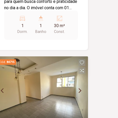
para quem busca conforto e praticidade
no dia a dia. O imóvel conta com 01
suíte, 01 sala, 01 cozinha, 01 área de
serviço e não possui garagem.
1
1
30 m²
Excelente opção para solteiros,
Dorm.
Banho
Const.
estudantes ou casais.
Cód.
84715