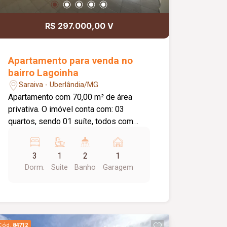
R$ 297.000,00 V
Apartamento para venda no
bairro Lagoinha
Saraiva - Uberlândia/MG
Apartamento com 70,00 m² de área
privativa. O imóvel conta com: 03
quartos, sendo 01 suíte, todos com
armários planejados; Sala em 02
ambientes; Cozinha com armários
3
1
2
1
planejados; Banheiro social; Hall de
Dorm.
Suite
Banho
Garagem
circulação; Área de serviço com
armários planejados; 01 vaga de
garagem; O condomínio oferece:
Portaria 24 horas; Espaço gourmet com
churrasqueira; Quadra poliesportiva;
Cód.
84712