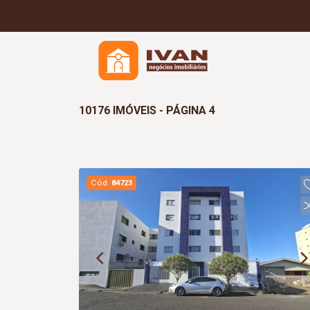
10176 IMÓVEIS - PÁGINA 4
Cód.
84723