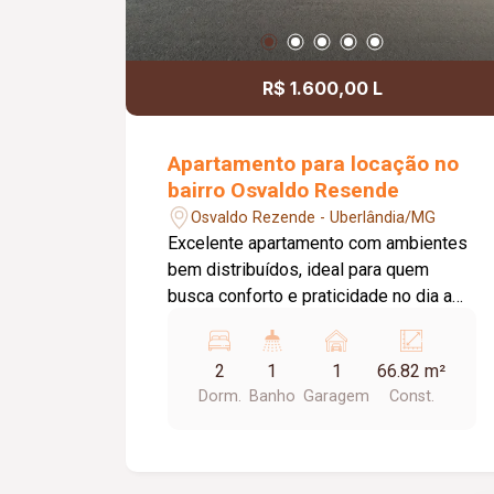
R$ 1.600,00 L
Apartamento para locação no
bairro Osvaldo Resende
Osvaldo Rezende - Uberlândia/MG
Excelente apartamento com ambientes
bem distribuídos, ideal para quem
busca conforto e praticidade no dia a
dia. O imóvel conta com 01 vaga de
garagem, interfone e portão eletrônico,
2
1
1
66.82 m²
oferecendo mais segurança e
Dorm.
Banho
Garagem
Const.
comodidade. Possui 01 sala ampla em
02 ambientes, 01 banheiro social
completo, 02 quartos com armários
planejados, 01 cozinha planejada, 01