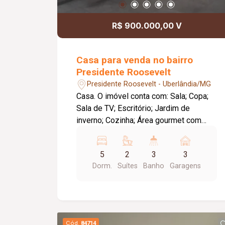
R$ 900.000,00 V
Casa para venda no bairro
Presidente Roosevelt
Presidente Roosevelt - Uberlândia/MG
Casa. O imóvel conta com: Sala; Copa;
Sala de TV; Escritório; Jardim de
inverno; Cozinha; Área gourmet com
churrasqueira; Área de serviço; Piscina;
03 vagas de garagem; Diferenciais:
5
2
3
3
Ambientes amplos e bem distribuídos,
Dorm.
Suítes
Banho
Garagens
proporcionando conforto e praticidade;
Espaço gourmet ideal para receber
familiares e amigos. Observação: A
piscina necessita de reforma.
Cód.
84714