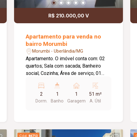
R$ 210.000,00 V
Apartamento para venda no
bairro Morumbi
Morumbi - Uberlândia/MG
Apartamento. O imóvel conta com: 02
quartos; Sala com sacada; Banheiro
social; Cozinha; Área de serviço; 01
vaga de garagem coberta; Diferenciais:
Piso em cerâmica; Ambientes
2
1
1
51 m²
funcionais e bem distribuídos,
Dorm.
Banho
Garagem
A. Útil
proporcionando conforto e praticidade
para o dia a dia. Informações
complementares: Condomínio no valor
aproximado de R$ 170,00, com água e
gás inclusos.
Cód.
84713