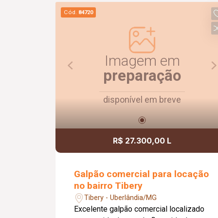
lavanderia com armário e 01 banheiro
Cód.
84720
de serviço. O apartamento possui piso
cerâmico, proporcionando praticidade
na manutenção e maior durabilidade.
Uma ótima oportunidade para quem
Imagem em
deseja morar em um imóvel funcional,
preparação
organizado e pronto para receber sua
família.
disponível em breve
R$ 27.300,00 L
Galpão comercial para locação
no bairro Tibery
Tibery - Uberlândia/MG
Excelente galpão comercial localizado