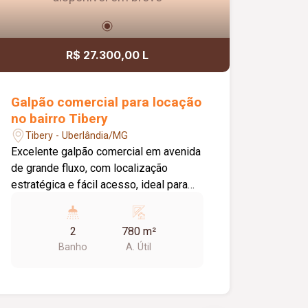
R$ 27.300,00 L
Galpão comercial para locação
no bairro Tibery
Tibery - Uberlândia/MG
Excelente galpão comercial em avenida
de grande fluxo, com localização
estratégica e fácil acesso, ideal para
empresas dos segmentos de logística,
distribuição, indústria e comércio. O
2
780 m²
imóvel conta com aproximadamente
Banho
A. Útil
780 m² de vão livre, pé-direito de 10
metros, proporcionando amplo espaço
para armazenamento e movimentação
de mercadorias. Possui ainda doca para