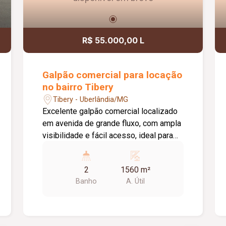
R$ 55.000,00 L
Galpão comercial para locação
no bairro Tibery
Tibery - Uberlândia/MG
Excelente galpão comercial localizado
em avenida de grande fluxo, com ampla
visibilidade e fácil acesso, ideal para
empresas dos segmentos de logística,
distribuição, indústria e comércio. O
2
1560 m²
imóvel possui aproximadamente 1.560
Banho
A. Útil
m² de vão livre e pé-direito de 10
metros, oferecendo excelente
capacidade para armazenamento,
operações logísticas e movimentação