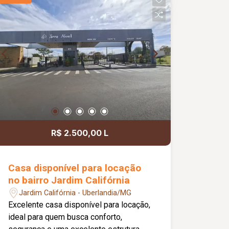
Playground; Diferenciais: Apartamento
localizado no 2º andar; Móveis
planejados nos quartos, banheiros,
cozinha e área de serviço; Ambientes
bem distribuídos, proporcionando
conforto e praticidade para toda a
família.
R$ 2.500,00 L
Casa disponível para locação
no bairro Jardim Califórnia
Jardim Califórnia - Uberlandia/MG
Excelente casa disponível para locação,
ideal para quem busca conforto,