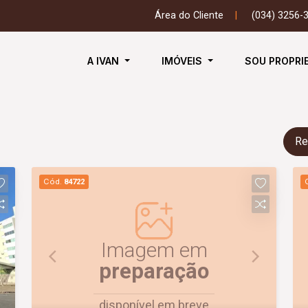
Área do Cliente
|
(034) 3256-
A IVAN
IMÓVEIS
SOU PROPRI
Re
Cód.
84722
Imagem em
preparação
disponível em breve