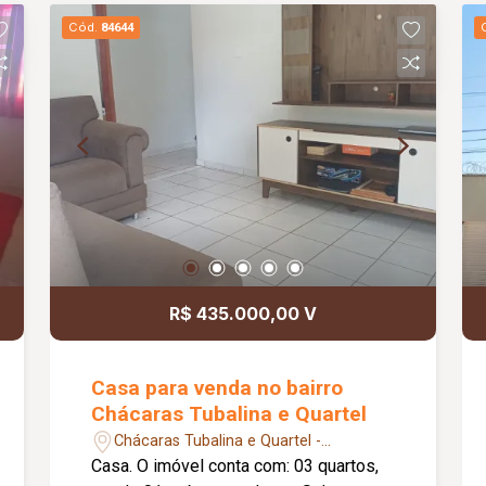
e praticidade no dia a dia. Dispõe de 03
Cód.
84644
quartos, todos com armários
planejados, sendo 01 suíte com sacada.
Possui ainda banheiro social, área de
serviço com sacada e 02 vagas de
garagem cobertas. O condomínio
oferece elevador, gás canalizado e
água inclusa na taxa condominial,
garantindo mais comodidade para os
moradores. Agende já sua visita e
venha conhecer esta excelente
oportunidade de locação!
R$ 435.000,00 V
Casa para venda no bairro
Chácaras Tubalina e Quartel
Chácaras Tubalina e Quartel -
Uberlândia/MG
Casa. O imóvel conta com: 03 quartos,