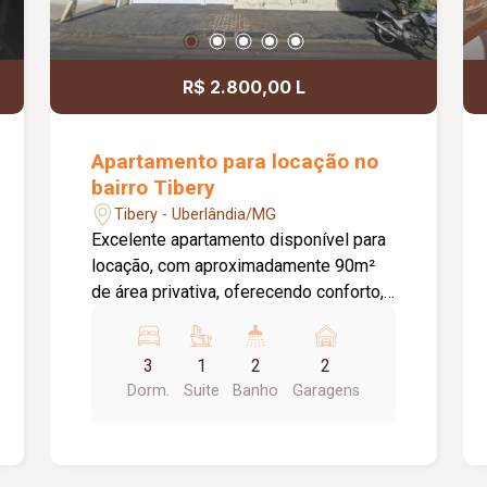
R$ 2.800,00 L
Apartamento para locação no
bairro Tibery
Tibery - Uberlândia/MG
Excelente apartamento disponível para
locação, com aproximadamente 90m²
de área privativa, oferecendo conforto,
praticidade e excelente distribuição
dos ambientes. O imóvel conta com
3
1
2
2
ampla sala para 02 ambientes,
Dorm.
Suite
Banho
Garagens
integrada à sacada e equipada com
painel para TV. A cozinha é totalmente
planejada, com armários, forno e
cooktop, proporcionando funcionalidade