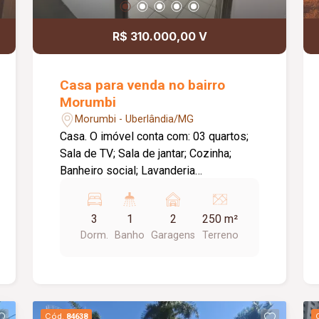
R$ 310.000,00 V
Casa para venda no bairro
Morumbi
Morumbi - Uberlândia/MG
Casa. O imóvel conta com: 03 quartos;
Sala de TV; Sala de jantar; Cozinha;
Banheiro social; Lavanderia
independente; 02 vagas de garagem
cobertas; Diferenciais: Ampla área nos
3
1
2
250 m²
fundos, ideal para construção de área
Dorm.
Banho
Garagens
Terreno
gourmet, piscina, ampliação do imóvel
ou espaço de lazer; Ambientes bem
distribuídos, proporcionando conforto e
praticidade; Excelente opção para morar
ou investir.
Cód.
84638