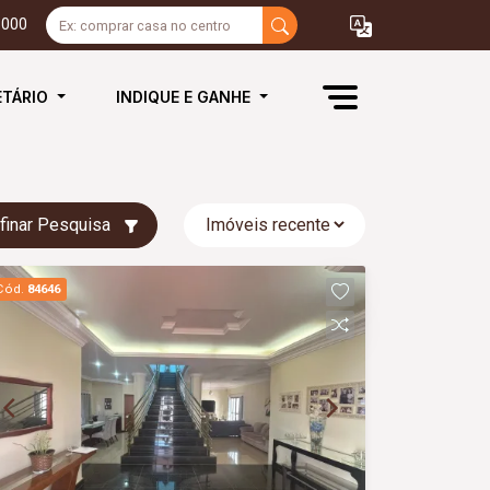
3000
ETÁRIO
INDIQUE E GANHE
finar Pesquisa
Cód.
84646