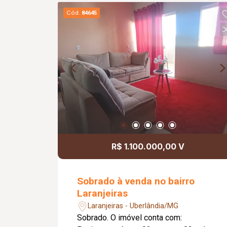
com varanda; Suíte máster com closet e
Cód.
84645
banheira de hidromassagem; Banheiro
social; Diferenciais: Toda murada;
Portões eletrônicos; Interfone;
Câmeras de segurança; Sistema de
alarme; Cerca elétrica; Cerca concertina;
Completa com armários planejados e
box em blindex; Piso em porcelanato;
Bancadas em granito; Teto com
acabamento em gesso; Piscina
aquecida com 32,00 m²; Venda com
toda a mobília e 06 aparelhos de ar-
R$ 1.100.000,00 V
condicionado inclusos.
Sobrado à venda no bairro
Laranjeiras
Laranjeiras - Uberlândia/MG
Sobrado. O imóvel conta com: