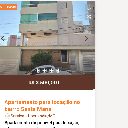
com banheiro de apoio, além de uma
Cód.
84643
excelente área de lazer com piscina
aquecida. Conta ainda com
estacionamento para até 04 veículos.
No 02º piso, encontra-se uma sala de
apoio e 04 suítes, todas com armários
planejados, sendo 01 suíte master
equipada com hidromassagem,
proporcionando ainda mais conforto e
privacidade. Agende já sua visita e
venha conhecer esta excelente
oportunidade de locação!
R$ 3.500,00 L
Apartamento para locação no
bairro Santa Maria
Saraiva - Uberlandia/MG
Apartamento disponível para locação,