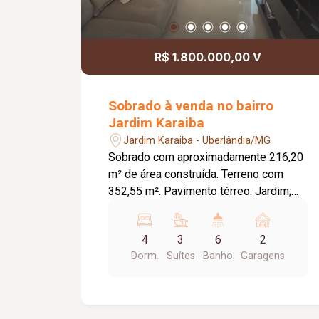
R$ 1.800.000,00 V
Sobrado à venda no bairro
Jardim Karaiba
Jardim Karaiba - Uberlândia/MG
Sobrado com aproximadamente 216,20
m² de área construída. Terreno com
352,55 m². Pavimento térreo: Jardim;
Sala em 02 ambientes; Sala de TV;
Banheiro social; Cozinha; Lavanderia;
4
3
6
2
Despensa; Varanda gourmet com
Dorm.
Suítes
Banho
Garagens
churrasqueira e banheiro; Piscina
aquecida; Quintal; 02 vagas de garagem
cobertas e livres; Pavimento superior:
04 quartos, sendo 03 suítes; 03 quartos