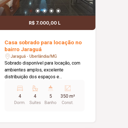
R$ 7.000,00 L
Casa sobrado para locação no
bairro Jaraguá
Jaraguá - Uberlândia/MG
Sobrado disponível para locação, com
ambientes amplos, excelente
distribuição dos espaços e
acabamento de alto padrão, ideal para
quem busca conforto, sofisticação e
4
4
5
350 m²
praticidade. No 01º piso, o imóvel
Dorm.
Suítes
Banho
Const.
dispõe de hall de entrada, sala de TV,
sala de estar, sala de jantar, escritório,
lavabo, cozinha com armários
planejados, despensa, área de serviço