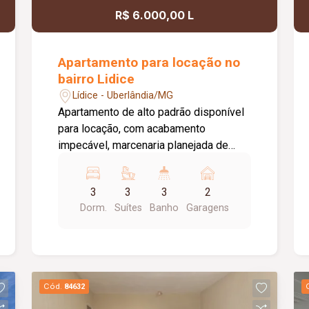
R$ 6.000,00 L
Apartamento para locação no
bairro Lidice
Lídice - Uberlândia/MG
Apartamento de alto padrão disponível
para locação, com acabamento
impecável, marcenaria planejada de
excelente qualidade e ambientes
amplos, modernos e muito bem
3
3
3
2
distribuídos. Um imóvel pensado para
Dorm.
Suítes
Banho
Garagens
oferecer conforto, funcionalidade e
sofisticação em cada detalhe. O
apartamento conta com sala integrada à
cozinha, despensa, lavanderia
independente, lavabo, 3 suítes e uma
Cód.
84632
ampla sacada com preparação para