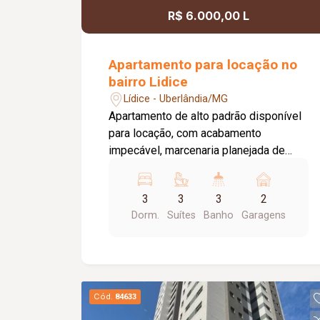
R$ 6.000,00 L
Apartamento para locação no
bairro Lidice
Lídice - Uberlândia/MG
Apartamento de alto padrão disponível
para locação, com acabamento
impecável, marcenaria planejada de
excelente qualidade e ambientes
amplos, modernos e muito bem
3
3
3
2
distribuídos. Um imóvel pensado para
Dorm.
Suítes
Banho
Garagens
oferecer conforto, funcionalidade e
sofisticação em cada detalhe. O
apartamento conta com sala integrada à
cozinha, despensa, lavanderia
independente, lavabo, 3 suítes e uma
Cód.
84633
ampla sacada com preparação para