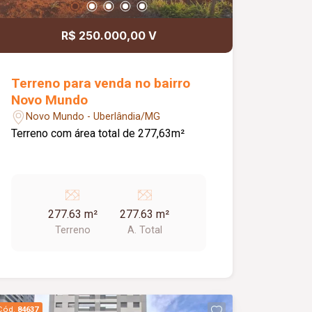
oportunidade de locação!
R$ 250.000,00 V
Terreno para venda no bairro
Novo Mundo
Novo Mundo - Uberlândia/MG
Terreno com área total de 277,63m²
277.63 m²
277.63 m²
Terreno
A. Total
Cód.
84637