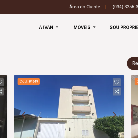
Área do Cliente
|
(034) 3256-
A IVAN
IMÓVEIS
SOU PROPRI
Re
Cód.
84649