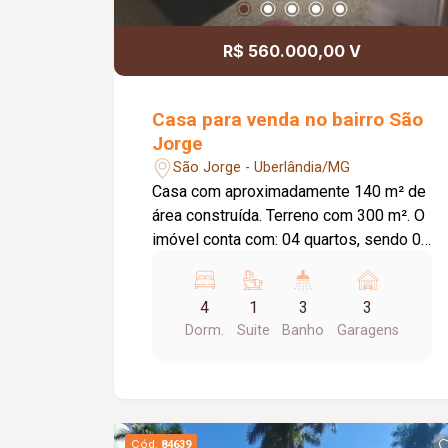
R$ 560.000,00 V
Casa para venda no bairro São
Jorge
São Jorge - Uberlândia/MG
Casa com aproximadamente 140 m² de
área construída. Terreno com 300 m². O
imóvel conta com: 04 quartos, sendo 01
suíte; Sala ampla; Banheiro social;
Cozinha; Lavanderia independente;
4
1
3
3
Varanda gourmet ampla com banheiro
Dorm.
Suite
Banho
Garagens
externo; Canil; Quintal amplo; 03 a 04
vagas de garagem; Diferenciais:
Ambientes bem distribuídos,
proporcionando conforto e praticidade;
Quintal com excelente potencial para
Cód.
84639