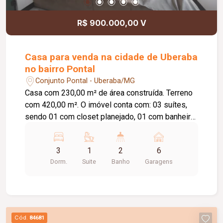
R$ 900.000,00 V
Casa para venda na cidade de Uberaba
no bairro Pontal
Conjunto Pontal - Uberaba/MG
Casa com 230,00 m² de área construída. Terreno
com 420,00 m². O imóvel conta com: 03 suítes,
sendo 01 com closet planejado, 01 com banheira
de hidromassagem e 01 com sauna; Sala de TV;
Lavabo; Cozinha americana com móveis
3
1
2
6
planejados; Despensa integrada à lavanderia;
Dorm.
Suite
Banho
Garagens
Área gourmet com piscina; Espaço para
academia; 06 vagas de garagem; Diferenciais:
Imóvel recém-reformado; Piso em porcelanato
com rodapés embutidos; Estrutura metálica em
alumínio; Persianas com cortinas elétricas em
Cód.
84681