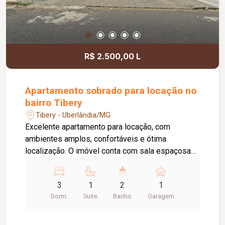
R$ 2.500,00 L
Apartamento sobrado para locação no
bairro Tibery
Tibery - Uberlândia/MG
Excelente apartamento para locação, com
ambientes amplos, confortáveis e ótima
localização. O imóvel conta com sala espaçosa
com sacada, cozinha equipada com armários,
cooktop e mesa fixa em pedra, além de área de
3
1
2
1
serviço ampla e funcional. São 03 quartos, sendo
Dorm.
Suite
Banho
Garagem
01 suíte climatizada com ar-condicionado,
proporcionando mais conforto e privacidade.
Possui ainda banheiro social com box em vidro e