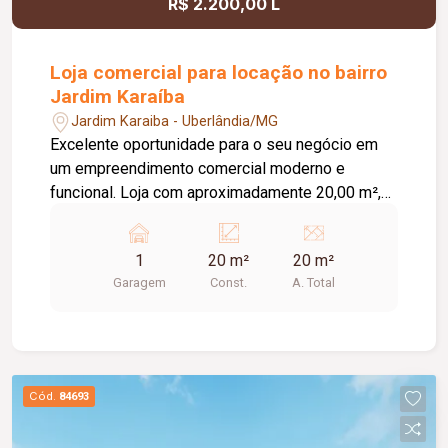
R$ 2.200,00 L
Loja comercial para locação no bairro
Jardim Karaíba
Jardim Karaiba - Uberlândia/MG
Excelente oportunidade para o seu negócio em
um empreendimento comercial moderno e
funcional. Loja com aproximadamente 20,00 m²,
ideal para diversos segmentos que buscam um
espaço prático, bem estruturado e pronto para
1
20 m²
20 m²
receber clientes. O empreendimento oferece uma
Garagem
Const.
A. Total
completa infraestrutura compartilhada, contando
com banheiros e vestiários, copa/cozinha de
apoio, pequeno depósito e medição individual de
energia elétrica e água, proporcionando mais
comodidade e autonomia para as operações do
Cód.
84693
dia a dia. Conta ainda com estacionamento
rotativo para aproximadamente 05 veículos e 05