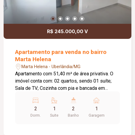
R$ 245.000,00 V
Apartamento para venda no bairro
Marta Helena
Marta Helena - Uberlândia/MG
Apartamento com 51,40 m² de área privativa. O
imóvel conta com: 02 quartos, sendo 01 suíte;
Sala de TV; Cozinha com pia e bancada em
granito; Lavanderia; 01 vaga de garagem
descoberta; O condomínio oferece: Elevador;
2
1
2
1
Bicicletário; Brinquedoteca; Espaço gourmet;
Dorm.
Suite
Banho
Garagem
Salão de jogos; Diferenciais: Apartamento novo,
nunca habitado; Excelente opção para quem
busca conforto, praticidade e um imóvel pronto