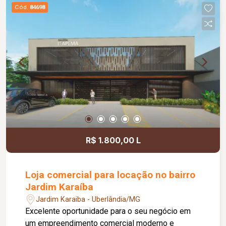
comodidade e autonomia para as operações do
Cód.
84698
dia a dia. Conta ainda com estacionamento
rotativo para aproximadamente 05 veículos e 05
motocicletas, área ajardinada e uma excelente
vista, criando um ambiente agradável para
clientes e colaboradores. Um espaço estratégico,
confortável e preparado para impulsionar o
crescimento do seu negócio.
R$ 1.800,00 L
Loja comercial para locação no bairro
Jardim Karaíba
Jardim Karaiba - Uberlândia/MG
Excelente oportunidade para o seu negócio em
um empreendimento comercial moderno e