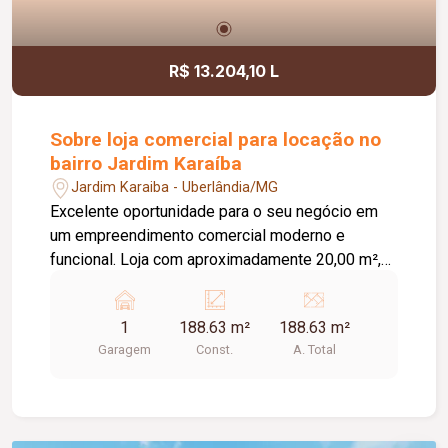
R$ 13.204,10 L
Sobre loja comercial para locação no
bairro Jardim Karaíba
Jardim Karaiba - Uberlândia/MG
Excelente oportunidade para o seu negócio em
um empreendimento comercial moderno e
funcional. Loja com aproximadamente 20,00 m²,
ideal para diversos segmentos que buscam um
espaço prático, bem estruturado e pronto para
1
188.63 m²
188.63 m²
receber clientes. O empreendimento oferece uma
Garagem
Const.
A. Total
completa infraestrutura compartilhada, contando
com banheiros e vestiários, copa/cozinha de
apoio, pequeno depósito e medição individual de
energia elétrica e água, proporcionando mais