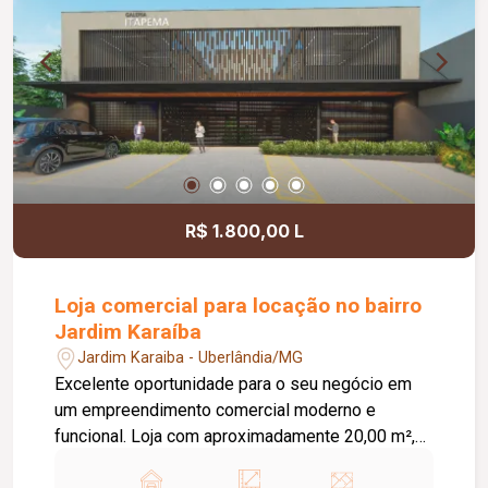
motocicletas, área ajardinada e uma excelente
vista, criando um ambiente agradável para
clientes e colaboradores. Um espaço estratégico,
confortável e preparado para impulsionar o
crescimento do seu negócio.
R$ 1.800,00 L
Loja comercial para locação no bairro
Jardim Karaíba
Jardim Karaiba - Uberlândia/MG
Excelente oportunidade para o seu negócio em
um empreendimento comercial moderno e
funcional. Loja com aproximadamente 20,00 m²,
ideal para diversos segmentos que buscam um