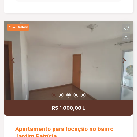
agradável e bem iluminado. Dispõe ainda de 01
vaga de garagem e está em um condomínio
moderno com elevador privativo e ampla área de
lazer, incluindo salão de festas, academia,
Cód.
84688
lavanderia, piscinas adulto e infantil, playground,
espaço gourmet com terraço, bicicletário e mini
mercado. O condomínio oferece também portaria
24 horas, garantindo mais segurança e
comodidade para os moradores. Uma excelente
oportunidade para morar com conforto,
praticidade e qualidade de vida.
R$ 1.000,00 L
Apartamento para locação no bairro
Jardim Patrícia