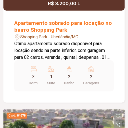
R$ 3.200,00 L
Apartamento sobrado para locação no
bairro Shopping Park
Shopping Park - Uberlândia/MG
Ótimo apartamento sobrado disponível para
locação sendo na parte inferior, com garagem
para 02 carros, varanda , quintal, despensa , 01
banheiro, 01 sala. Parte superior com 03 quartos,
01 quarto com 01 guarda roupa, 01 suite, sacada,
3
1
2
2
02 salas, cozinha com armário sob a pia,
Dorm.
Suite
Banho
Garagens
lavanderia, banheiro social e da suite com box,
sacada em volta do apartamento. Água incluso no
valor de aluguel.
Cód.
84678