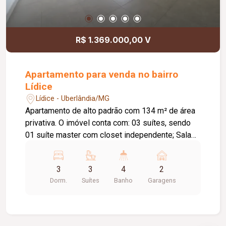
persianas de enrolar; Acesso social e de serviço
independentes; Infraestrutura pronta para
instalação de ar-condicionado; Projeto moderno
R$ 1.369.000,00 V
com excelente distribuição dos ambientes,
proporcionando conforto, sofisticação e
qualidade de vida em um dos endereços mais
Apartamento para venda no bairro
valorizados de Uberlândia.
Lídice
Lídice - Uberlândia/MG
Apartamento de alto padrão com 134 m² de área
privativa. O imóvel conta com: 03 suítes, sendo
01 suíte master com closet independente; Sala
em 02 ambientes; Lavabo; Varanda gourmet
ampla com bancada; Cozinha ampla e integrada;
3
3
4
2
Hall de circulação com espaço para roupeiro;
Dorm.
Suítes
Banho
Garagens
Lavanderia; Despensa; 02 vagas de garagem
livres e cobertas; O condomínio oferece: Lobby
de entrada com pé-direito duplo; Piscina adulto,
infantil e deck molhado com sistema quebra-