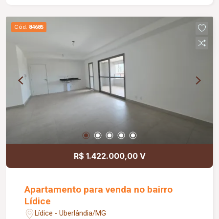
01 vaga de garagem. Localizado em uma região
privilegiada, próxima a diversos comércios,
Cód.
84685
serviços e principais vias de acesso, o imóvel
fica a apenas 03 minutos do Parque do Sabiá,
garantindo praticidade e qualidade de vida para
sua rotina. Não perca essa oportunidade! Agende
sua visita e venha conhecer seu novo lar.
R$ 1.422.000,00 V
Apartamento para venda no bairro
Lídice
Lídice - Uberlândia/MG