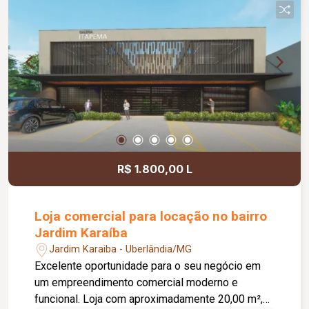
rotativo para aproximadamente 05 veículos e 05
motocicletas, área ajardinada e uma excelente
vista, criando um ambiente agradável para
clientes e colaboradores. Um espaço estratégico,
confortável e preparado para impulsionar o
crescimento do seu negócio.
R$ 1.800,00 L
Loja comercial para locação no bairro
Jardim Karaíba
Jardim Karaiba - Uberlândia/MG
Excelente oportunidade para o seu negócio em
um empreendimento comercial moderno e
funcional. Loja com aproximadamente 20,00 m²,