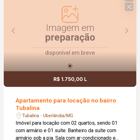
todos os quartos; Portão basculante em alumínio
com 4,00 metros; Piscina de 2,50 x 6,00 metros;
Pergolado em aroeira e ipê; Aquecimento solar
em todas as torneiras e chuveiros; Projeto
Imagem em
moderno com ambientes amplos, integrados e
preparação
excelente padrão de acabamento.
disponível em breve
R$ 1.750,00 L
Apartamento para locação no bairro
Tubalina
Tubalina - Uberlândia/MG
Imóvel para locação com 02 quartos, sendo 01
com armário e 01 suíte. Banheiro da suíte com
armário sob a pia. Sala com ar-condicionado e