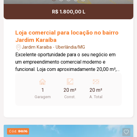
R$ 1.800,00 L
Loja comercial para locação no bairro
Jardim Karaíba
Jardim Karaiba - Uberlândia/MG
Excelente oportunidade para o seu negócio em
um empreendimento comercial moderno e
funcional. Loja com aproximadamente 20,00 m²,
ideal para diversos segmentos que buscam um
espaço prático, bem estruturado e pronto para
1
20 m²
20 m²
receber clientes. O empreendimento oferece uma
Garagem
Const.
A. Total
completa infraestrutura compartilhada, contando
com banheiros e vestiários, copa/cozinha de
apoio, pequeno depósito e medição individual de
energia elétrica e água, proporcionando mais
comodidade e autonomia para as operações do
Cód.
84696
dia a dia. Conta ainda com estacionamento