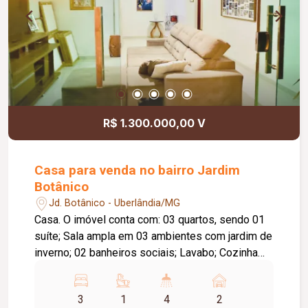
clientes e colaboradores. Um espaço estratégico,
confortável e preparado para impulsionar o
crescimento do seu negócio.
R$ 1.300.000,00 V
Casa para venda no bairro Jardim
Botânico
Jd. Botânico - Uberlândia/MG
Casa. O imóvel conta com: 03 quartos, sendo 01
suíte; Sala ampla em 03 ambientes com jardim de
inverno; 02 banheiros sociais; Lavabo; Cozinha
com armários planejados e bancada; Copa
integrada; Lavanderia com armários; Espaço
3
1
4
2
gourmet com balcão em granito, armários