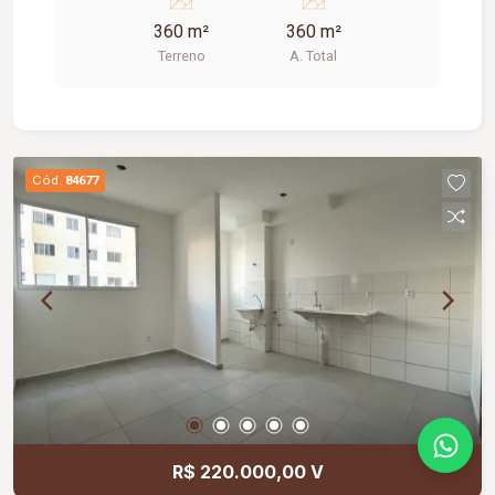
360 m²
360 m²
Terreno
A. Total
Cód.
84677
R$ 220.000,00 V