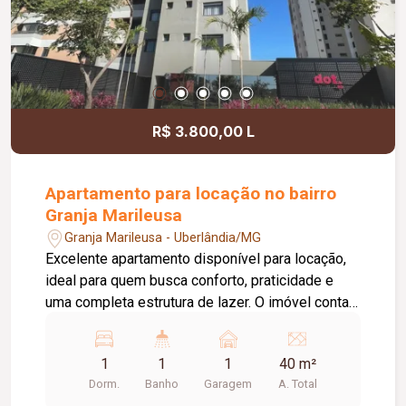
confortável e preparado para impulsionar o
crescimento do seu negócio.
R$ 3.800,00 L
Apartamento para locação no bairro
Granja Marileusa
Granja Marileusa - Uberlândia/MG
Excelente apartamento disponível para locação,
ideal para quem busca conforto, praticidade e
uma completa estrutura de lazer. O imóvel conta
com 01 quarto com armário, 01 banheiro social
com box em vidro e armário, cozinha equipada
1
1
1
40 m²
com armário, fogão cooktop e sugar, além de sala
Dorm.
Banho
Garagem
A. Total
com sacada, proporcionando um ambiente