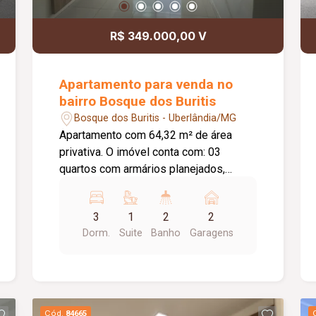
para chuveiros e torneiras; Iluminação
completa em LED; Louças Deca; Metais
R$ 349.000,00 V
Tramontina; Projeto moderno com
excelente distribuição dos ambientes,
conforto e alto padrão de acabamento.
Apartamento para venda no
bairro Bosque dos Buritis
Bosque dos Buritis - Uberlândia/MG
Apartamento com 64,32 m² de área
privativa. O imóvel conta com: 03
quartos com armários planejados,
sendo 01 suíte com ar-condicionado;
Sala ampla em 02 ambientes com
3
1
2
2
painel para TV, espelho e sacada;
Dorm.
Suite
Banho
Garagens
Banheiro social com box em blindex e
espelho; Banheiro da suíte com armário,
box em blindex e espelho; Cozinha
planejada com armários, cooktop e filtro
de água; Área de serviço com armário;
Cód.
84665