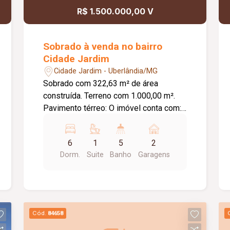
R$ 1.500.000,00 V
Sobrado à venda no bairro
Cidade Jardim
Cidade Jardim - Uberlândia/MG
Sobrado com 322,63 m² de área
construída. Terreno com 1.000,00 m².
Pavimento térreo: O imóvel conta com:
Sala de estar; Sala de TV; Sala de jantar;
Escritório; Cozinha; Lavanderia;
6
1
5
2
Despensa; Banheiro de serviço;
Dorm.
Suite
Banho
Garagens
Piscina; Varanda com 01 quarto e 02
banheiros; Quintal; 02 vagas de
garagem cobertas; Pavimento superior:
O imóvel conta com: Sala; 05 quartos,
sendo 01 suíte; Banheiro social;
Cód.
84658
Diferenciais: Toda murada; Portões