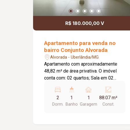
R$ 180.000,00 V
Apartamento para venda no
bairro Conjunto Alvorada
Alvorada - Uberlândia/MG
Apartamento com aproximadamente
48,82 m² de área privativa. O imóvel
conta com: 02 quartos; Sala em 02
ambientes; Banheiro social; Cozinha;
Lavanderia; 01 vaga de garagem; O
2
1
1
88.07 m²
condomínio oferece: Portões
Dorm.
Banho
Garagem
Const.
eletrônicos; Interfone; Portaria;
Elevador; Diferenciais: Piso em
porcelanato; Bancadas em granito;
Ambientes funcionais, bem distribuídos