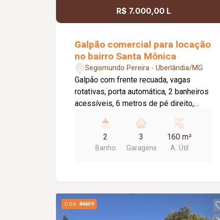
climatizadas; 02 elevadores sociais e
R$ 7.000,00 L
01 elevador de serviço; Diferenciais:
Todos os banheiros com iluminação e
ventilação natural; Dormitórios com
Galpão comercial para locação
janelas integradas e persianas de
no bairro Santa Mônica
enrolar; Infraestrutura pronta para
Segismundo Pereira - Uberlândia/MG
instalação de ar-condicionado; Acesso
Galpão com frente recuada, vagas
social e de serviço independentes;
rotativas, porta automática, 2 banheiros
Posição lateral com vista livre; Projeto
acessíveis, 6 metros de pé direito,
moderno que alia sofisticação, conforto
telhas sanduíche, aprox. 160m² de vão
e funcionalidade em um dos endereços
livre, piso em cimento liso.
mais valorizados de Uberlândia.
2
3
160 m²
Banho
Garagens
A. Útil
Cód.
84659