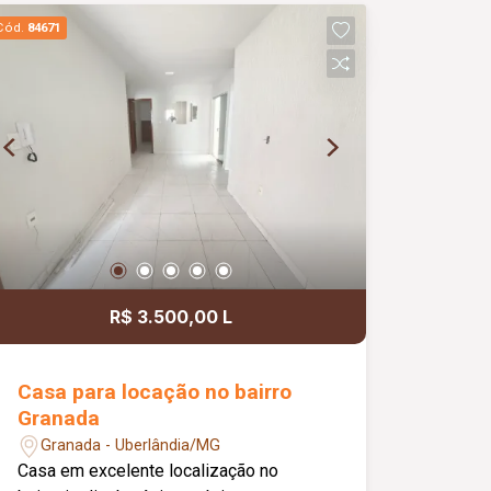
granito preto; Piso em porcelanato;
Cód.
84671
Projeto moderno de iluminação em LED;
Nichos embutidos nos banheiros;
Boxes em vidro temperado; Armários
planejados nos banheiros; Fachada
moderna com revestimento em pedras
naturais; Sistema de alarme instalado;
Sistema de câmeras de monitoramento;
Cerca concertina em todo o perímetro;
Excelente opção para quem busca uma
casa nova, moderna e funcional.
R$ 3.500,00 L
Casa para locação no bairro
Granada
Granada - Uberlândia/MG
Casa em excelente localização no