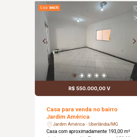
e ideais para quem busca conforto e
Cód.
84673
praticidade. Informações
complementares: Área construída de
aproximadamente 88,07 m².
R$ 550.000,00 V
Casa para venda no bairro
Jardim América
Jardim América - Uberlândia/MG
Casa com aproximadamente 193,00 m²