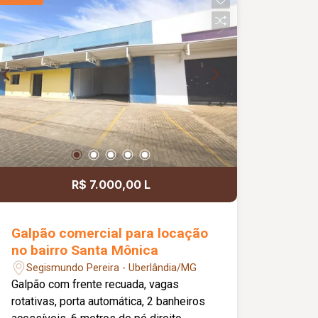
feminino adaptados para pessoas com
deficiência (PCD), copa com pia,
pequeno espaço aberto e piso em
cerâmica, reunindo praticidade, conforto
e funcionalidade para o seu negócio.
R$ 7.000,00 L
Galpão comercial para locação
no bairro Santa Mônica
Segismundo Pereira - Uberlândia/MG
Galpão com frente recuada, vagas
rotativas, porta automática, 2 banheiros