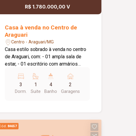
R$ 1.780.000,00 V
Casa à venda no Centro de
Araguari
Centro - Araguari/MG
Casa estilo sobrado à venda no centro
de Araguari, com: - 01 ampla sala de
estar, - 01 escritório com armários
planejados, - 01 área de luz, - 01 home
cine, - 01 ampla sala de jantar, - 01
3
1
4
2
cozinha funcional, - 01 banheiro social, -
Dorm.
Suite
Banho
Garagens
01 suíte master com sacada e armários
planejados, - 02 quartos (demi-suíte), -
roupeiro no corredor, - área gourmet
com pergolado e forro em madeira, - 01
edícula com quarto, banheiro e cozinha,
Cód.
84657
- 01 lavanderia, - 01 despensa, -