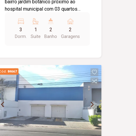
bairro jardim botânico próximo ao
hospital municipal com 03 quartos
sendo 01 suíte, banheiro social com
box blindex, armário sob pia e espelho,
3
1
2
2
sala em dois ambientes, cozinha toda
Dorm.
Suite
Banho
Garagens
planejada com armários, coifa e
Coocktop, área de lavanderia, área
gourmet com churrasqueira e piscina
aquecida, 02 vagas de garagem
coberta, portão eletrônico, concertina.
Cód.
84667