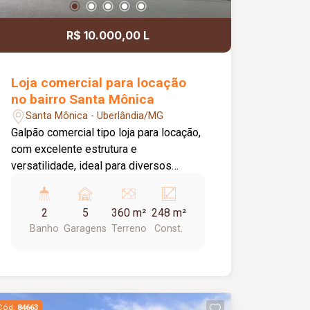
R$ 10.000,00 L
Loja comercial para locação
no bairro Santa Mônica
Santa Mônica - Uberlândia/MG
Galpão comercial tipo loja para locação,
com excelente estrutura e
versatilidade, ideal para diversos
segmentos comerciais. O imóvel
dispõe de estacionamento recuado
2
5
360 m²
248 m²
com capacidade para aproximadamente
Banho
Garagens
Terreno
Const.
04 veículos, portas em aço e pé-direito
de 07 metros, proporcionando um
amplo espaço interno e maior
flexibilidade para diferentes atividades.
Conta ainda com banheiros masculino e
Cód.
84663