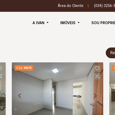
Área do Cliente
|
(034) 3256-
A IVAN
IMÓVEIS
SOU PROPRI
Re
Cód.
84675