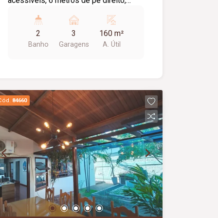
acessíveis, 6 metros de pé direito,
telhas sanduíche, aprox. 160m² de vão
livre, piso em cimento liso.
2
3
160 m²
Banho
Garagens
A. Útil
Cód.
84660