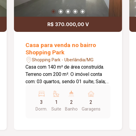
R$ 370.000,00 V
Casa para venda no bairro
Shopping Park
Shopping Park - Uberlândia/MG
Casa com 140 m² de área construída.
Terreno com 200 m². O imóvel conta
com: 03 quartos, sendo 01 suíte; Sala;
Cozinha integrada à sala de jantar;
Jardim de inverno; Varanda gourmet em
3
1
2
2
`L`; Lavanderia independente e coberta;
Dorm.
Suite
Banho
Garagens
Diferenciais: Imóvel recém-reformado,
em fase final de acabamento; Varanda
gourmet ampla, ideal para receber
familiares e amigos; Ambientes bem