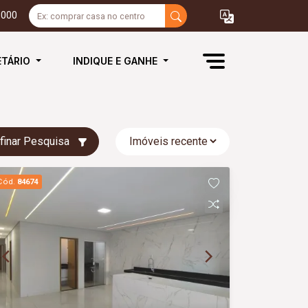
3000
ETÁRIO
INDIQUE E GANHE
finar Pesquisa
Cód.
84674