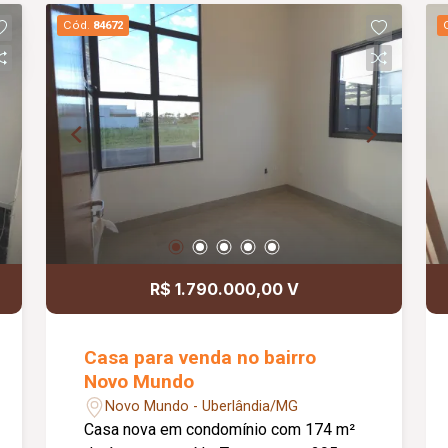
distribuídos, proporcionando conforto e
Cód.
84672
praticidade. Informações
complementares: Valor de venda: R$
370.000,00.
R$ 1.790.000,00 V
Casa para venda no bairro
Novo Mundo
Novo Mundo - Uberlândia/MG
Casa nova em condomínio com 174 m²