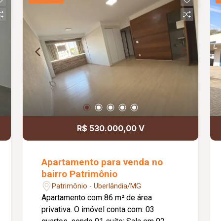
02 vagas de garagem presas, sendo 01
coberta; O condomínio oferece: Prédio
com apenas 03 andares; Diferenciais:
Apartamento localizado no 02º andar;
Ambientes funcionais, bem distribuídos
e completos com armários planejados;
Excelente localização, proporcionando
praticidade e fácil acesso às principais
regiões da cidade. Informações
complementares: Condomínio
aproximado de R$ 270,00; Prédio sem
R$ 530.000,00 V
elevador.
Apartamento para venda no
bairro Patrimônio
Patrimônio - Uberlândia/MG
Apartamento com 86 m² de área
privativa. O imóvel conta com: 03